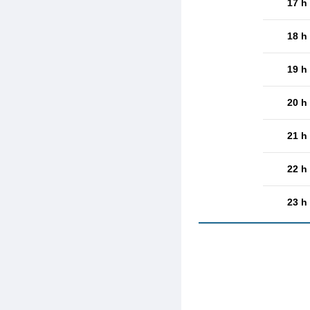
17 h
18 h
19 h
20 h
21 h
22 h
23 h