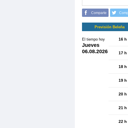
Comparte
Comp
Previsión Beleña
16 h
El tiempo hoy
Jueves
06.08.2026
17 h
18 h
19 h
20 h
21 h
22 h