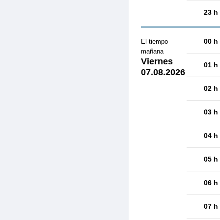
23 h
00 h
El tiempo
mañana
Viernes
01 h
07.08.2026
02 h
03 h
04 h
05 h
06 h
07 h