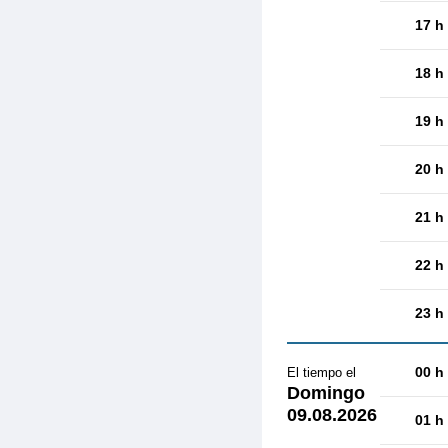
17 h
18 h
19 h
20 h
21 h
22 h
23 h
00 h
El tiempo el
Domingo
09.08.2026
01 h