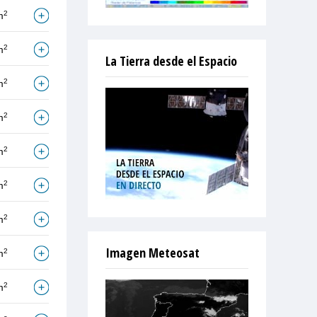
2
m
2
m
La Tierra desde el Espacio
2
m
2
m
2
m
2
m
2
m
Imagen Meteosat
2
m
2
m