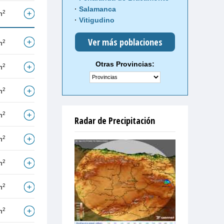
Salamanca
2
m
Vitigudino
Ver más poblaciones
2
m
Otras Provincias:
2
m
2
m
2
m
Radar de Precipitación
2
m
2
m
2
m
2
m