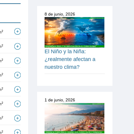
8 de junio, 2026
2
m
2
m
El Niño y la Niña:
¿realmente afectan a
2
m
nuestro clima?
2
m
2
m
1 de junio, 2026
2
m
2
m
2
m