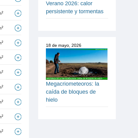
Verano 2026: calor
persistente y tormentas
2
m
2
m
2
m
18 de mayo, 2026
2
m
2
m
Megacriometeoros: la
2
m
caída de bloques de
hielo
2
m
2
m
2
m