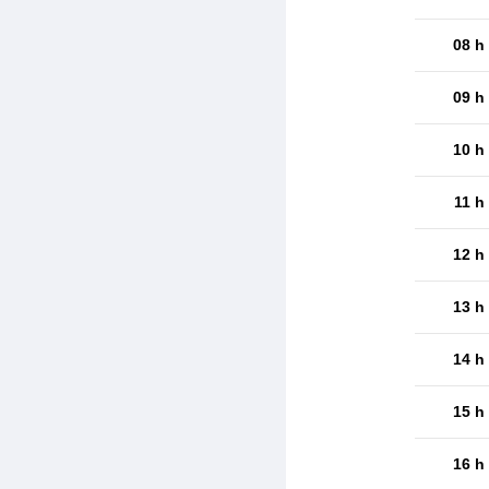
08 h
09 h
10 h
11 h
12 h
13 h
14 h
15 h
16 h