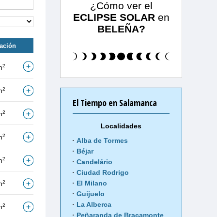
¿Cómo ver el
ECLIPSE SOLAR
en
BELEÑA?
tación
2
m
2
m
El Tiempo en Salamanca
2
m
Localidades
2
m
Alba de Tormes
Béjar
2
m
Candelário
Ciudad Rodrigo
2
El Milano
m
Guijuelo
La Alberca
2
m
Peñaranda de Bracamonte