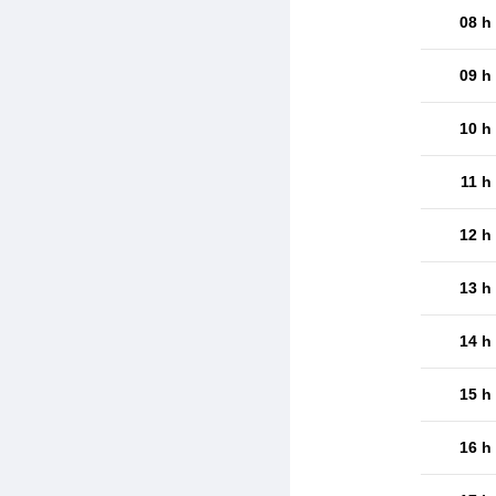
08 h
09 h
10 h
11 h
12 h
13 h
14 h
15 h
16 h