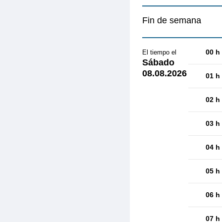
Fin de semana
00 h
El tiempo el
Sábado
08.08.2026
01 h
02 h
03 h
04 h
05 h
06 h
07 h