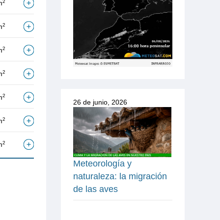
2
m
2
m
2
m
2
m
2
m
26 de junio, 2026
2
m
2
m
Meteorología y
naturaleza: la migración
de las aves