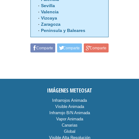
Sevilla
Valencia
Vizcaya
Zaragoza
Peninsula y Baleares
Comparte
Comparte
Comparte
IMÁGENES METEOSAT
Infrarrojos Animada
Visible Animada
Infrarrojo B/N Animada
Vapor Animada
Canarias
Global
Visible Alta Resolución