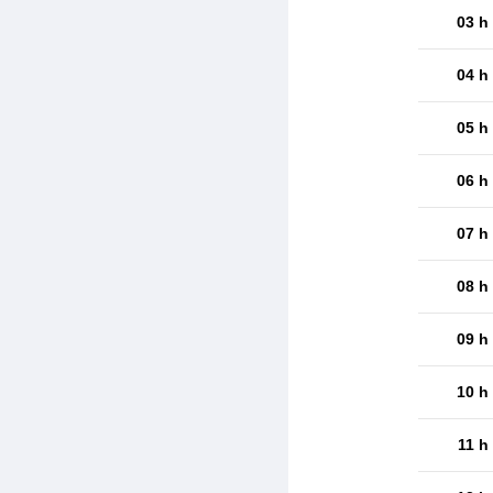
03 h
04 h
05 h
06 h
07 h
08 h
09 h
10 h
11 h