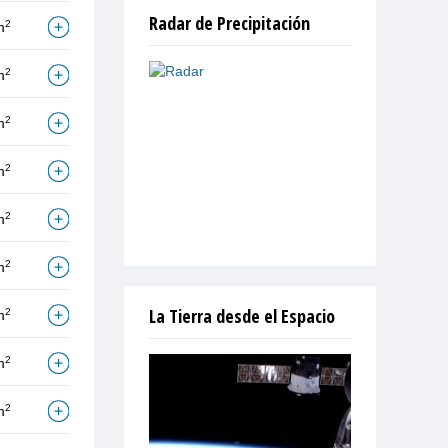
Radar de Precipitación
2
m
2
m
2
m
2
m
2
m
2
m
La Tierra desde el Espacio
2
m
2
m
2
m