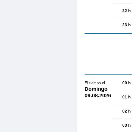
22 h
23 h
00 h
El tiempo el
Domingo
09.08.2026
01 h
02 h
03 h