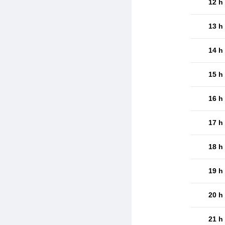
12 h
13 h
14 h
15 h
16 h
17 h
18 h
19 h
20 h
21 h