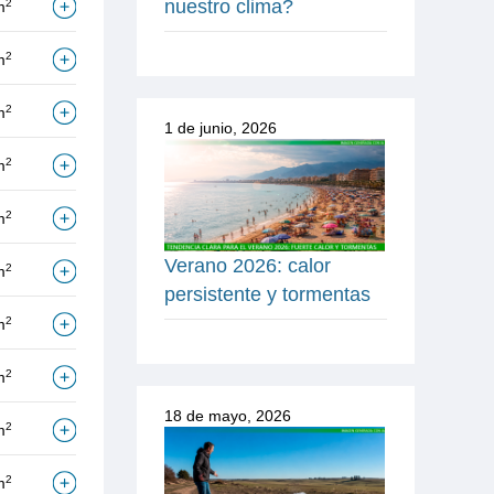
nuestro clima?
2
m
2
m
2
m
1 de junio, 2026
2
m
2
m
Verano 2026: calor
2
m
persistente y tormentas
2
m
2
m
18 de mayo, 2026
2
m
2
m