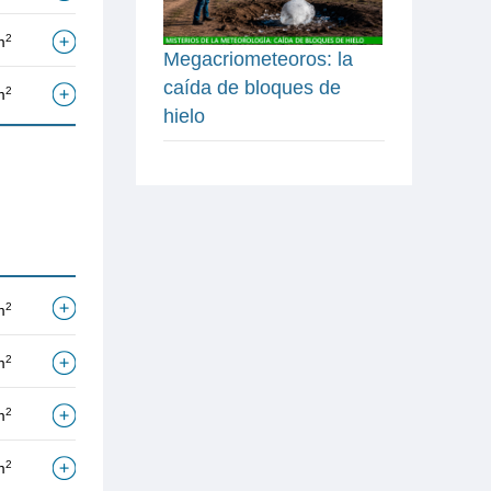
2
m
Megacriometeoros: la
caída de bloques de
2
m
hielo
2
m
2
m
2
m
2
m