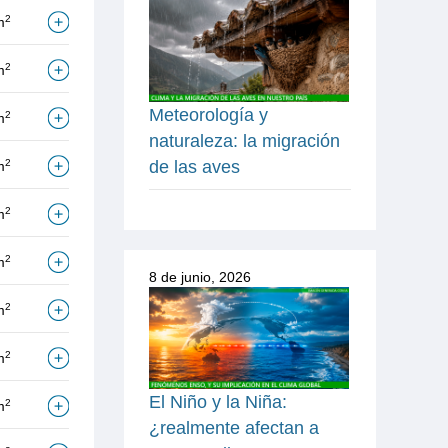
2
m
2
m
Meteorología y
2
m
naturaleza: la migración
2
de las aves
m
2
m
2
m
8 de junio, 2026
2
m
2
m
El Niño y la Niña:
2
m
¿realmente afectan a