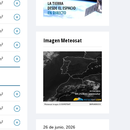
2
m
2
m
2
m
Imagen Meteosat
2
m
2
m
2
m
2
m
2
m
26 de junio, 2026