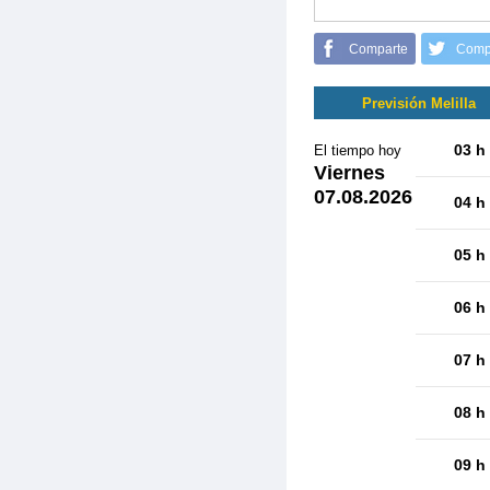
Comparte
Comp
Previsión Melilla
03 h
El tiempo hoy
Viernes
07.08.2026
04 h
05 h
06 h
07 h
08 h
09 h