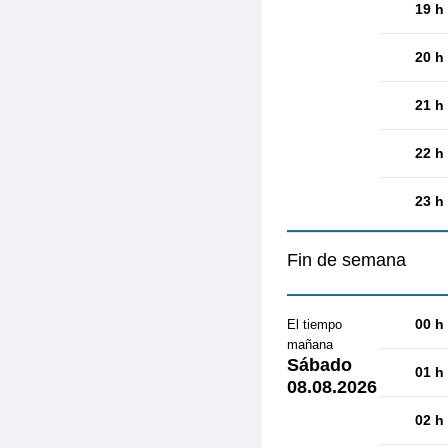
19 h
20 h
21 h
22 h
23 h
Fin de semana
00 h
El tiempo
mañana
Sábado
01 h
08.08.2026
02 h