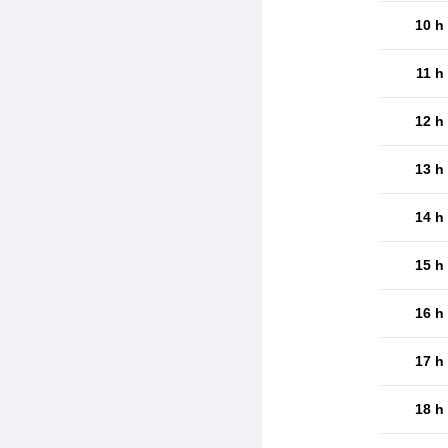
10 h
11 h
12 h
13 h
14 h
15 h
16 h
17 h
18 h