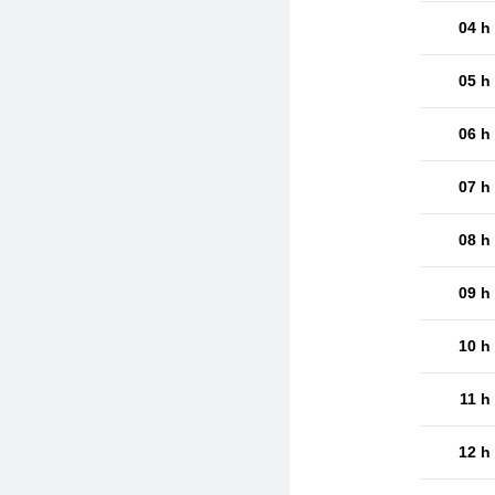
04 h
05 h
06 h
07 h
08 h
09 h
10 h
11 h
12 h