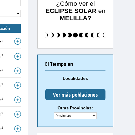
¿Cómo ver el
ECLIPSE SOLAR
en
MELILLA?
tación
2
m
2
m
El Tiempo en
2
m
Localidades
2
m
Ver más poblaciones
2
m
Otras Provincias:
2
m
2
m