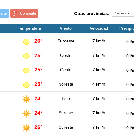
Otras provincias:
arte
Comparte
Temperatura
Viento
Velocidad
Precipi
26°
Suroeste
7 km/h
0 l/
25°
Oeste
7 km/h
0 l/
25°
Oeste
7 km/h
0 l/
25°
Noreste
4 km/h
0 l/
24°
Este
7 km/h
0 l/
24°
Sureste
7 km/h
0 l/
26°
Sureste
7 km/h
0 l/