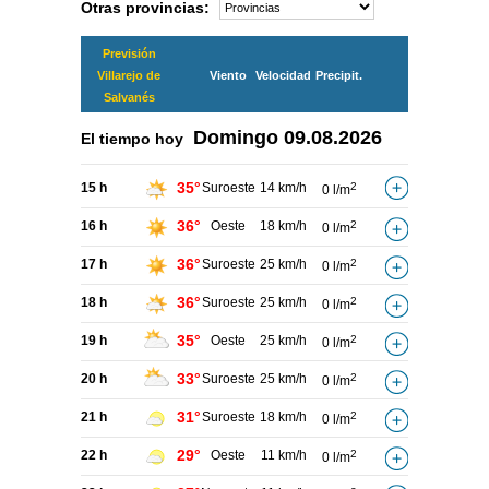
Otras provincias:
Previsión
Villarejo de
Viento
Velocidad
Precipit.
Salvanés
Domingo
09.08.2026
El tiempo hoy
35°
15 h
Suroeste
14 km/h
2
0 l/m
36°
16 h
Oeste
18 km/h
2
0 l/m
36°
17 h
Suroeste
25 km/h
2
0 l/m
36°
18 h
Suroeste
25 km/h
2
0 l/m
35°
19 h
Oeste
25 km/h
2
0 l/m
33°
20 h
Suroeste
25 km/h
2
0 l/m
31°
21 h
Suroeste
18 km/h
2
0 l/m
29°
22 h
Oeste
11 km/h
2
0 l/m