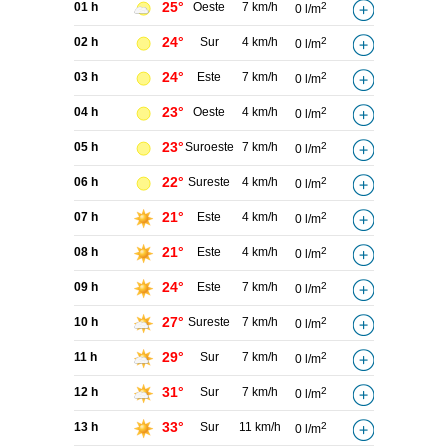
25°
01 h
Oeste
7 km/h
2
0 l/m
24°
02 h
Sur
4 km/h
2
0 l/m
24°
03 h
Este
7 km/h
2
0 l/m
23°
04 h
Oeste
4 km/h
2
0 l/m
23°
05 h
Suroeste
7 km/h
2
0 l/m
22°
06 h
Sureste
4 km/h
2
0 l/m
21°
07 h
Este
4 km/h
2
0 l/m
21°
08 h
Este
4 km/h
2
0 l/m
24°
09 h
Este
7 km/h
2
0 l/m
27°
10 h
Sureste
7 km/h
2
0 l/m
29°
11 h
Sur
7 km/h
2
0 l/m
31°
12 h
Sur
7 km/h
2
0 l/m
33°
13 h
Sur
11 km/h
2
0 l/m