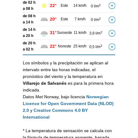
de 02 h
22°
Este
14 km/h
2
0 l/m
a 08 h
de 08 h
20°
Este
7 km/h
2
0 l/m
a 14 h
de 14 h
31°
Suroeste
11 km/h
2
3,9 l/m
a 20 h
de 20 h
22°
Noreste
25 km/h
2
0,5 l/m
a 02 h
Los símbolos y la precipitación se aplican al
intervalo entre las horas indicadas, el
pronóstico del viento y la temperatura en
Villarejo de Salvanés
es para la primera hora
indicada.
Datos Met Norway, bajo licencia
Norwegian
Licence for Open Government Data (NLOD)
2.0
y
Creative Commons 4.0 BY
International
* La temperatura de sensación se calcula con
la fórmula de temperatura aparente, basada