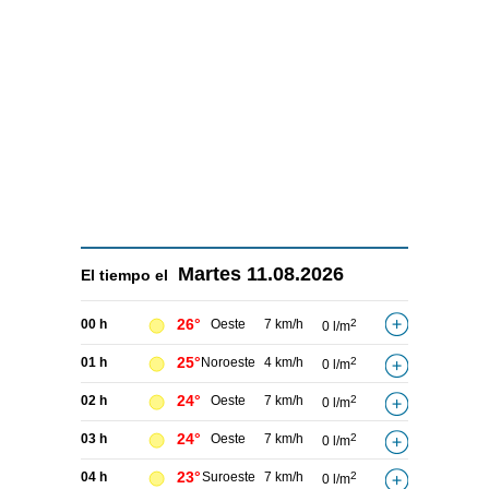
Martes
11.08.2026
El tiempo el
26°
00 h
Oeste
7 km/h
2
0 l/m
25°
01 h
Noroeste
4 km/h
2
0 l/m
24°
02 h
Oeste
7 km/h
2
0 l/m
24°
03 h
Oeste
7 km/h
2
0 l/m
23°
04 h
Suroeste
7 km/h
2
0 l/m