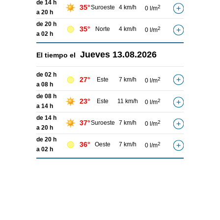
de 14 h
35°
Suroeste
4 km/h
2
0 l/m
a 20 h
de 20 h
35°
Norte
4 km/h
2
0 l/m
a 02 h
Jueves
13.08.2026
El tiempo el
de 02 h
27°
Este
7 km/h
2
0 l/m
a 08 h
de 08 h
23°
Este
11 km/h
2
0 l/m
a 14 h
de 14 h
37°
Suroeste
7 km/h
2
0 l/m
a 20 h
de 20 h
36°
Oeste
7 km/h
2
0 l/m
a 02 h