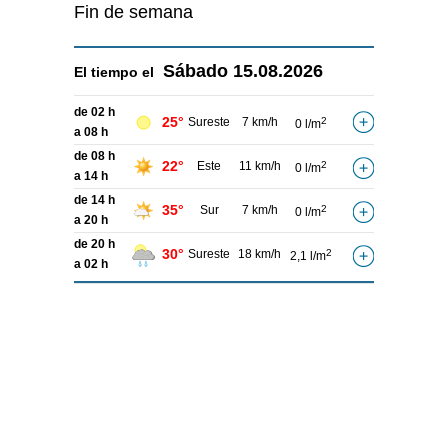
Fin de semana
Sábado
15.08.2026
El tiempo el
de 02 h
25°
Sureste
7 km/h
2
0 l/m
a 08 h
de 08 h
22°
Este
11 km/h
2
0 l/m
a 14 h
de 14 h
35°
Sur
7 km/h
2
0 l/m
a 20 h
de 20 h
30°
Sureste
18 km/h
2
2,1 l/m
a 02 h