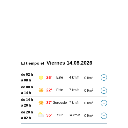
Viernes
14.08.2026
El tiempo el
de 02 h
26°
Este
4 km/h
2
0 l/m
a 08 h
de 08 h
22°
Este
7 km/h
2
0 l/m
a 14 h
de 14 h
37°
Suroeste
7 km/h
2
0 l/m
a 20 h
de 20 h
35°
Sur
14 km/h
2
0 l/m
a 02 h