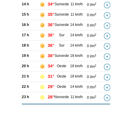
34°
14 h
Suroeste
11 km/h
2
0 l/m
35°
15 h
Suroeste
11 km/h
2
0 l/m
36°
16 h
Suroeste
14 km/h
2
0 l/m
36°
17 h
Sur
14 km/h
2
0 l/m
36°
18 h
Sur
14 km/h
2
0 l/m
36°
19 h
Suroeste
18 km/h
2
0 l/m
34°
20 h
Oeste
18 km/h
2
0 l/m
31°
21 h
Oeste
18 km/h
2
0 l/m
29°
22 h
Oeste
14 km/h
2
0 l/m
28°
23 h
Noroeste
11 km/h
2
0 l/m