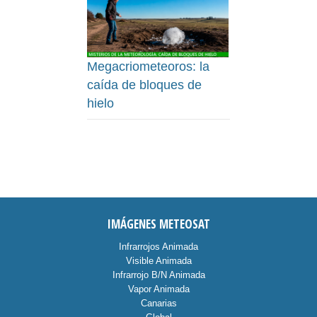
Megacriometeoros: la
caída de bloques de
hielo
IMÁGENES METEOSAT
Infrarrojos Animada
Visible Animada
Infrarrojo B/N Animada
Vapor Animada
Canarias