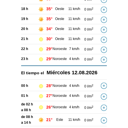
35°
18 h
Oeste
11 km/h
2
0 l/m
35°
19 h
Oeste
11 km/h
2
0 l/m
34°
20 h
Oeste
11 km/h
2
0 l/m
30°
21 h
Oeste
11 km/h
2
0 l/m
29°
22 h
Noroeste
7 km/h
2
0 l/m
29°
23 h
Noroeste
4 km/h
2
0 l/m
Miércoles
12.08.2026
El tiempo el
28°
00 h
Noroeste
4 km/h
2
0 l/m
27°
01 h
Noroeste
4 km/h
2
0 l/m
de 02 h
26°
Noroeste
4 km/h
2
0 l/m
a 08 h
de 08 h
21°
Este
11 km/h
2
0 l/m
a 14 h