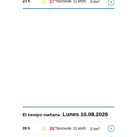
27°
23 h
Noroeste
11 km/h
2
0 l/m
Lunes
10.08.2026
El tiempo
mañana
26°
00 h
Noroeste
11 km/h
2
0 l/m