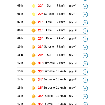
22°
05 h
Sur
7 km/h
2
0 l/m
22°
06 h
Sureste
7 km/h
2
0 l/m
21°
07 h
Este
7 km/h
2
0 l/m
21°
08 h
Este
7 km/h
2
0 l/m
23°
09 h
Este
7 km/h
2
0 l/m
26°
10 h
Sureste
7 km/h
2
0 l/m
29°
11 h
Sur
7 km/h
2
0 l/m
31°
12 h
Suroeste
7 km/h
2
0 l/m
33°
13 h
Suroeste
11 km/h
2
0 l/m
34°
14 h
Suroeste
11 km/h
2
0 l/m
35°
15 h
Suroeste
11 km/h
2
0 l/m
35°
16 h
Oeste
11 km/h
2
0 l/m
35°
17 h
Oeste
11 km/h
2
0 l/m