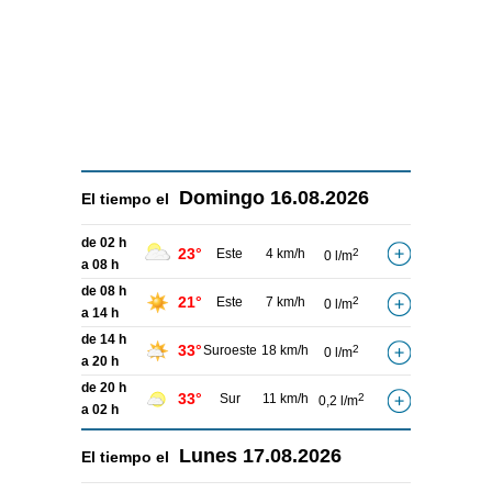
Domingo
16.08.2026
El tiempo el
de 02 h
23°
Este
4 km/h
2
0 l/m
a 08 h
de 08 h
21°
Este
7 km/h
2
0 l/m
a 14 h
de 14 h
33°
Suroeste
18 km/h
2
0 l/m
a 20 h
de 20 h
33°
Sur
11 km/h
2
0,2 l/m
a 02 h
Lunes
17.08.2026
El tiempo el