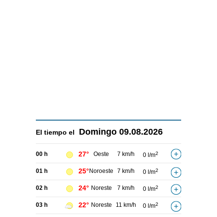
Domingo
09.08.2026
El tiempo el
27°
00 h
Oeste
7 km/h
2
0 l/m
25°
01 h
Noroeste
7 km/h
2
0 l/m
24°
02 h
Noreste
7 km/h
2
0 l/m
22°
03 h
Noreste
11 km/h
2
0 l/m