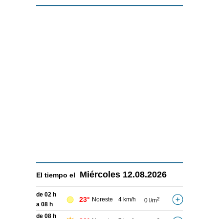
Miércoles
12.08.2026
El tiempo el
de 02 h
23°
Noreste
4 km/h
2
0 l/m
a 08 h
de 08 h