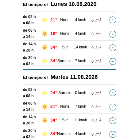
Lunes
10.08.2026
El tiempo el
de 02 h
21°
Norte
4 km/h
2
0 l/m
a 08 h
de 08 h
19°
Norte
4 km/h
2
0 l/m
a 14 h
de 14 h
34°
Sur
14 km/h
2
0 l/m
a 20 h
de 20 h
34°
Suroeste
7 km/h
2
0 l/m
a 02 h
Martes
11.08.2026
El tiempo el
de 02 h
24°
Sureste
0 km/h
2
0 l/m
a 08 h
de 08 h
21°
Norte
7 km/h
2
0 l/m
a 14 h
de 14 h
34°
Sur
11 km/h
2
0 l/m
a 20 h
de 20 h
34°
Noroeste
4 km/h
2
0 l/m
a 02 h