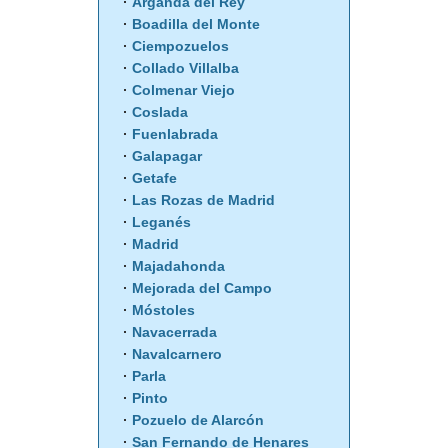
Arganda del Rey
Boadilla del Monte
Ciempozuelos
Collado Villalba
Colmenar Viejo
Coslada
Fuenlabrada
Galapagar
Getafe
Las Rozas de Madrid
Leganés
Madrid
Majadahonda
Mejorada del Campo
Móstoles
Navacerrada
Navalcarnero
Parla
Pinto
Pozuelo de Alarcón
San Fernando de Henares