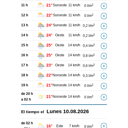
21°
11 h
Suroeste
11 km/h
2
0 l/m
22°
12 h
Suroeste
11 km/h
2
0 l/m
24°
13 h
Suroeste
11 km/h
2
0,2 l/m
24°
14 h
Oeste
11 km/h
2
0,2 l/m
25°
15 h
Oeste
14 km/h
2
0,4 l/m
25°
16 h
Oeste
14 km/h
2
0,8 l/m
23°
17 h
Oeste
14 km/h
2
0,6 l/m
22°
18 h
Noroeste
14 km/h
2
0,3 l/m
21°
19 h
Noroeste
14 km/h
2
0 l/m
de 20 h
21°
Noroeste
14 km/h
2
0 l/m
a 02 h
Lunes
10.08.2026
El tiempo el
de 02 h
16°
Este
7 km/h
2
0 l/m