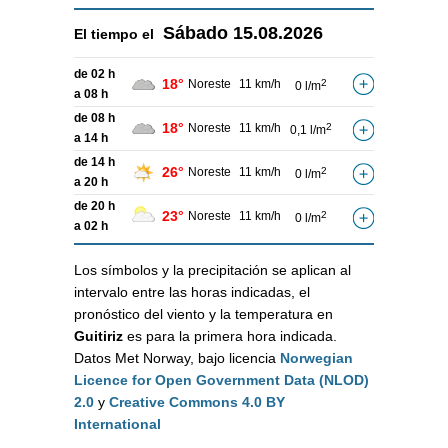
Sábado
15.08.2026
El tiempo el
de 02 h
18°
Noreste
11 km/h
2
0 l/m
a 08 h
de 08 h
18°
Noreste
11 km/h
2
0,1 l/m
a 14 h
de 14 h
26°
Noreste
11 km/h
2
0 l/m
a 20 h
de 20 h
23°
Noreste
11 km/h
2
0 l/m
a 02 h
Los símbolos y la precipitación se aplican al
intervalo entre las horas indicadas, el
pronóstico del viento y la temperatura en
Guitiriz
es para la primera hora indicada.
Datos Met Norway, bajo licencia
Norwegian
Licence for Open Government Data (NLOD)
2.0
y
Creative Commons 4.0 BY
International