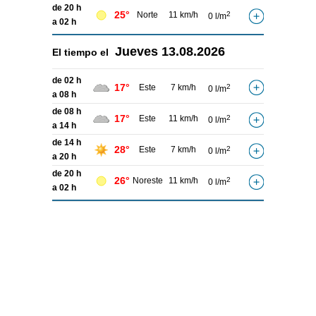
de 20 h
25°
Norte
11 km/h
2
0 l/m
a 02 h
Jueves
13.08.2026
El tiempo el
de 02 h
17°
Este
7 km/h
2
0 l/m
a 08 h
de 08 h
17°
Este
11 km/h
2
0 l/m
a 14 h
de 14 h
28°
Este
7 km/h
2
0 l/m
a 20 h
de 20 h
26°
Noreste
11 km/h
2
0 l/m
a 02 h