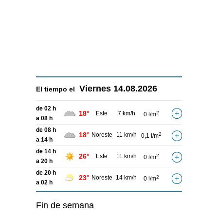
Viernes
14.08.2026
El tiempo el
de 02 h
18°
Este
7 km/h
2
0 l/m
a 08 h
de 08 h
18°
Noreste
11 km/h
2
0,1 l/m
a 14 h
de 14 h
26°
Este
11 km/h
2
0 l/m
a 20 h
de 20 h
23°
Noreste
14 km/h
2
0 l/m
a 02 h
Fin de semana