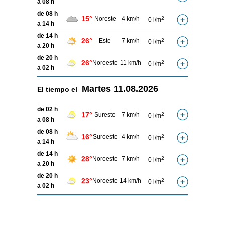
a 08 h
de 08 h
15°
Noreste
4 km/h
2
0 l/m
a 14 h
de 14 h
26°
Este
7 km/h
2
0 l/m
a 20 h
de 20 h
26°
Noroeste
11 km/h
2
0 l/m
a 02 h
Martes
11.08.2026
El tiempo el
de 02 h
17°
Sureste
7 km/h
2
0 l/m
a 08 h
de 08 h
16°
Suroeste
4 km/h
2
0 l/m
a 14 h
de 14 h
28°
Noroeste
7 km/h
2
0 l/m
a 20 h
de 20 h
23°
Noroeste
14 km/h
2
0 l/m
a 02 h