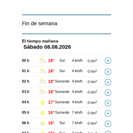
Fin de semana
El tiempo
mañana
Sábado
08.08.2026
18°
00 h
Sur
4 km/h
2
0 l/m
18°
01 h
Sur
4 km/h
2
0 l/m
18°
02 h
Suroeste
4 km/h
2
0 l/m
18°
03 h
Suroeste
4 km/h
2
0 l/m
17°
04 h
Suroeste
4 km/h
2
0 l/m
16°
05 h
Suroeste
7 km/h
2
0 l/m
16°
06 h
Sur
7 km/h
2
0 l/m
2