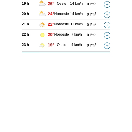
26°
19 h
Oeste
14 km/h
2
0 l/m
24°
20 h
Noroeste
14 km/h
2
0 l/m
22°
21 h
Noroeste
11 km/h
2
0 l/m
20°
22 h
Noroeste
7 km/h
2
0 l/m
19°
23 h
Oeste
4 km/h
2
0 l/m