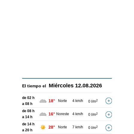
Miércoles
12.08.2026
El tiempo el
de 02 h
18°
Norte
4 km/h
2
0 l/m
a 08 h
de 08 h
16°
Noreste
4 km/h
2
0 l/m
a 14 h
de 14 h
28°
Norte
7 km/h
2
0 l/m
a 20 h