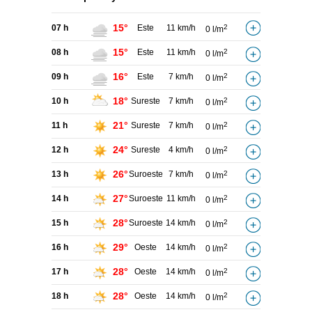
15°
07 h
Este
11 km/h
2
0 l/m
15°
08 h
Este
11 km/h
2
0 l/m
16°
09 h
Este
7 km/h
2
0 l/m
18°
10 h
Sureste
7 km/h
2
0 l/m
21°
11 h
Sureste
7 km/h
2
0 l/m
24°
12 h
Sureste
4 km/h
2
0 l/m
26°
13 h
Suroeste
7 km/h
2
0 l/m
27°
14 h
Suroeste
11 km/h
2
0 l/m
28°
15 h
Suroeste
14 km/h
2
0 l/m
29°
16 h
Oeste
14 km/h
2
0 l/m
28°
17 h
Oeste
14 km/h
2
0 l/m
28°
18 h
Oeste
14 km/h
2
0 l/m