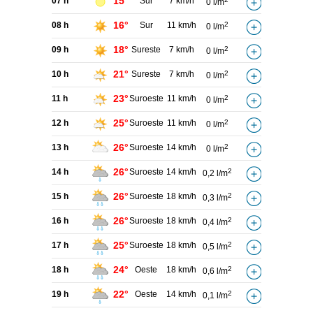
15°
07 h
Sur
7 km/h
0 l/m
16°
08 h
Sur
11 km/h
2
0 l/m
18°
09 h
Sureste
7 km/h
2
0 l/m
21°
10 h
Sureste
7 km/h
2
0 l/m
23°
11 h
Suroeste
11 km/h
2
0 l/m
25°
12 h
Suroeste
11 km/h
2
0 l/m
26°
13 h
Suroeste
14 km/h
2
0 l/m
26°
14 h
Suroeste
14 km/h
2
0,2 l/m
26°
15 h
Suroeste
18 km/h
2
0,3 l/m
26°
16 h
Suroeste
18 km/h
2
0,4 l/m
25°
17 h
Suroeste
18 km/h
2
0,5 l/m
24°
18 h
Oeste
18 km/h
2
0,6 l/m
22°
19 h
Oeste
14 km/h
2
0,1 l/m