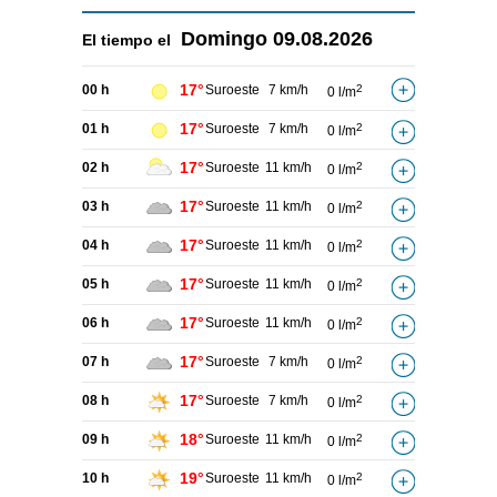
Domingo
09.08.2026
El tiempo el
17°
00 h
Suroeste
7 km/h
2
0 l/m
17°
01 h
Suroeste
7 km/h
2
0 l/m
17°
02 h
Suroeste
11 km/h
2
0 l/m
17°
03 h
Suroeste
11 km/h
2
0 l/m
17°
04 h
Suroeste
11 km/h
2
0 l/m
17°
05 h
Suroeste
11 km/h
2
0 l/m
17°
06 h
Suroeste
11 km/h
2
0 l/m
17°
07 h
Suroeste
7 km/h
2
0 l/m
17°
08 h
Suroeste
7 km/h
2
0 l/m
18°
09 h
Suroeste
11 km/h
2
0 l/m
19°
10 h
Suroeste
11 km/h
2
0 l/m