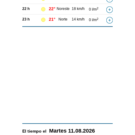
22°
22 h
Noreste
18 km/h
2
0 l/m
21°
23 h
Norte
14 km/h
2
0 l/m
Martes
11.08.2026
El tiempo el