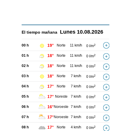
Lunes
10.08.2026
El tiempo
mañana
19°
00 h
Norte
11 km/h
2
0 l/m
18°
01 h
Norte
11 km/h
2
0 l/m
18°
02 h
Norte
11 km/h
2
0 l/m
18°
03 h
Norte
7 km/h
2
0 l/m
17°
04 h
Norte
7 km/h
2
0 l/m
17°
05 h
Noreste
7 km/h
2
0 l/m
16°
06 h
Noroeste
7 km/h
2
0 l/m
17°
07 h
Noroeste
7 km/h
2
0 l/m
17°
08 h
Norte
4 km/h
2
0 l/m