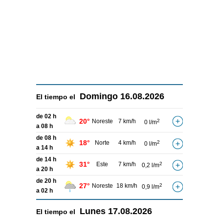
Domingo
16.08.2026
El tiempo el
de 02 h
20°
Noreste
7 km/h
2
0 l/m
a 08 h
de 08 h
18°
Norte
4 km/h
2
0 l/m
a 14 h
de 14 h
31°
Este
7 km/h
2
0,2 l/m
a 20 h
de 20 h
27°
Noreste
18 km/h
2
0,9 l/m
a 02 h
Lunes
17.08.2026
El tiempo el