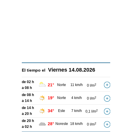
Viernes
14.08.2026
El tiempo el
de 02 h
21°
Norte
11 km/h
2
0 l/m
a 08 h
de 08 h
19°
Norte
4 km/h
2
0 l/m
a 14 h
de 14 h
34°
Este
7 km/h
2
0,1 l/m
a 20 h
de 20 h
28°
Noreste
18 km/h
2
0 l/m
a 02 h