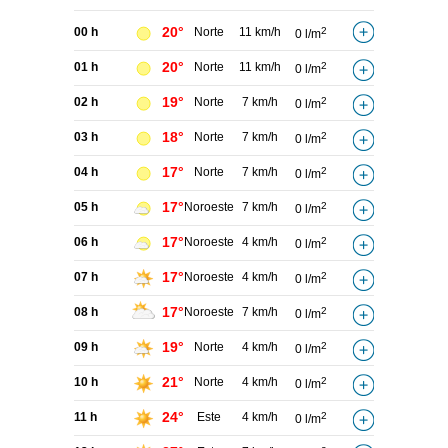
20°
00 h
Norte
11 km/h
2
0 l/m
20°
01 h
Norte
11 km/h
2
0 l/m
19°
02 h
Norte
7 km/h
2
0 l/m
18°
03 h
Norte
7 km/h
2
0 l/m
17°
04 h
Norte
7 km/h
2
0 l/m
17°
05 h
Noroeste
7 km/h
2
0 l/m
17°
06 h
Noroeste
4 km/h
2
0 l/m
17°
07 h
Noroeste
4 km/h
2
0 l/m
17°
08 h
Noroeste
7 km/h
2
0 l/m
19°
09 h
Norte
4 km/h
2
0 l/m
21°
10 h
Norte
4 km/h
2
0 l/m
24°
11 h
Este
4 km/h
2
0 l/m