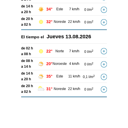
de 14 h
34°
Este
7 km/h
2
0 l/m
a 20 h
de 20 h
32°
Noreste
22 km/h
2
0 l/m
a 02 h
Jueves
13.08.2026
El tiempo el
de 02 h
22°
Norte
7 km/h
2
0 l/m
a 08 h
de 08 h
20°
Noroeste
4 km/h
2
0 l/m
a 14 h
de 14 h
35°
Este
11 km/h
2
0,1 l/m
a 20 h
de 20 h
31°
Noreste
22 km/h
2
0 l/m
a 02 h