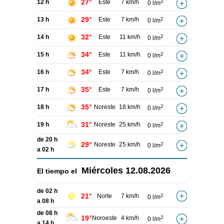
27°
12 h
Este
7 km/h
2
0 l/m
29°
13 h
Este
7 km/h
2
0 l/m
32°
14 h
Este
11 km/h
2
0 l/m
34°
15 h
Este
11 km/h
2
0 l/m
34°
16 h
Este
7 km/h
2
0 l/m
35°
17 h
Este
7 km/h
2
0 l/m
35°
18 h
Noreste
18 km/h
2
0 l/m
31°
19 h
Noreste
25 km/h
2
0 l/m
de 20 h
29°
Noreste
25 km/h
2
0 l/m
a 02 h
Miércoles
12.08.2026
El tiempo el
de 02 h
21°
Norte
7 km/h
2
0 l/m
a 08 h
de 08 h
19°
Noroeste
4 km/h
2
0 l/m
a 14 h