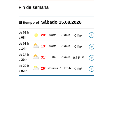
Fin de semana
Sábado
15.08.2026
El tiempo el
de 02 h
20°
Norte
7 km/h
2
0 l/m
a 08 h
de 08 h
19°
Norte
7 km/h
2
0 l/m
a 14 h
de 14 h
31°
Este
7 km/h
2
0,3 l/m
a 20 h
de 20 h
26°
Noreste
18 km/h
2
0 l/m
a 02 h