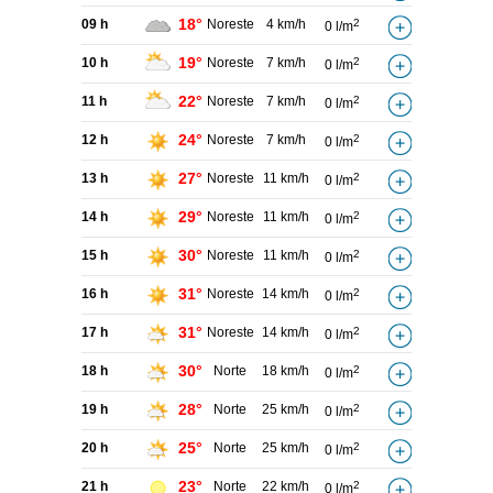
18°
09 h
Noreste
4 km/h
2
0 l/m
19°
10 h
Noreste
7 km/h
2
0 l/m
22°
11 h
Noreste
7 km/h
2
0 l/m
24°
12 h
Noreste
7 km/h
2
0 l/m
27°
13 h
Noreste
11 km/h
2
0 l/m
29°
14 h
Noreste
11 km/h
2
0 l/m
30°
15 h
Noreste
11 km/h
2
0 l/m
31°
16 h
Noreste
14 km/h
2
0 l/m
31°
17 h
Noreste
14 km/h
2
0 l/m
30°
18 h
Norte
18 km/h
2
0 l/m
28°
19 h
Norte
25 km/h
2
0 l/m
25°
20 h
Norte
25 km/h
2
0 l/m
23°
21 h
Norte
22 km/h
2
0 l/m