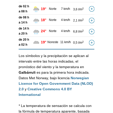
de 02 h
19°
Norte
7 km/h
2
3,6 l/m
a 08 h
de 08 h
18°
Norte
4 km/h
2
2,1 l/m
a 14 h
de 14 h
24°
Norte
4 km/h
2
6,8 l/m
a 20 h
de 20 h
19°
Noreste
11 km/h
2
0,5 l/m
a 02 h
Los símbolos y la precipitación se aplican al
intervalo entre las horas indicadas, el
pronóstico del viento y la temperatura en
Galbárruli
es para la primera hora indicada.
Datos Met Norway, bajo licencia
Norwegian
Licence for Open Government Data (NLOD)
2.0
y
Creative Commons 4.0 BY
International
* La temperatura de sensación se calcula con
la fórmula de temperatura aparente, basada