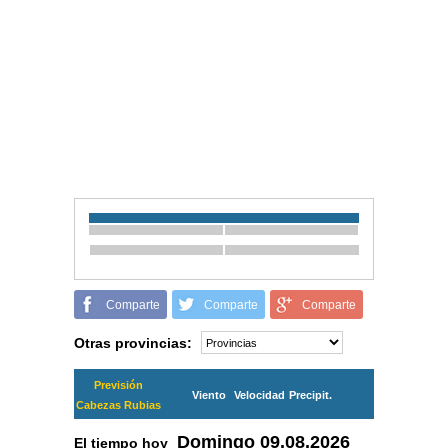
Comparte
Comparte
Comparte
Otras provincias:
Previsión
Viento
Velocidad
Precipit.
Cabezas Rubias
Domingo
09.08.2026
El tiempo hoy