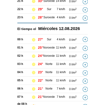
33°
21 h
Suroeste
14 km/h
2
0 l/m
29°
22 h
Sur
7 km/h
2
0 l/m
28°
23 h
Suroeste
4 km/h
2
0 l/m
Miércoles
12.08.2026
El tiempo el
27°
00 h
Sur
4 km/h
2
0 l/m
25°
01 h
Noroeste
11 km/h
2
0 l/m
24°
02 h
Noroeste
11 km/h
2
0 l/m
24°
03 h
Norte
11 km/h
2
0 l/m
23°
04 h
Norte
11 km/h
2
0 l/m
22°
05 h
Norte
11 km/h
2
0 l/m
21°
06 h
Norte
7 km/h
2
0 l/m
21°
07 h
Noroeste
7 km/h
2
0 l/m
de 08 h