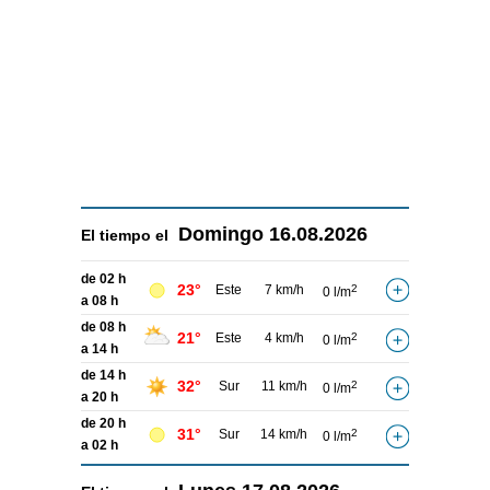
Domingo
16.08.2026
El tiempo el
de 02 h
23°
Este
7 km/h
2
0 l/m
a 08 h
de 08 h
21°
Este
4 km/h
2
0 l/m
a 14 h
de 14 h
32°
Sur
11 km/h
2
0 l/m
a 20 h
de 20 h
31°
Sur
14 km/h
2
0 l/m
a 02 h