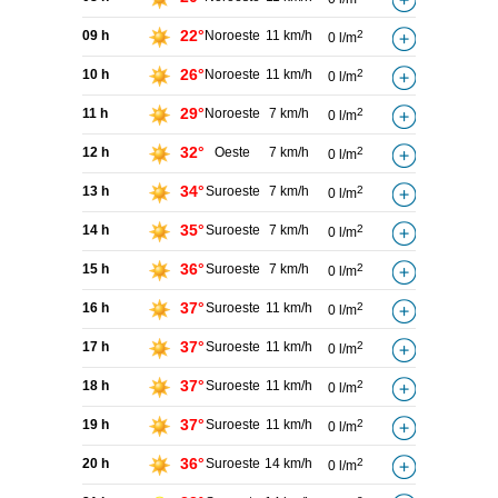
22°
09 h
Noroeste
11 km/h
2
0 l/m
26°
10 h
Noroeste
11 km/h
2
0 l/m
29°
11 h
Noroeste
7 km/h
2
0 l/m
32°
12 h
Oeste
7 km/h
2
0 l/m
34°
13 h
Suroeste
7 km/h
2
0 l/m
35°
14 h
Suroeste
7 km/h
2
0 l/m
36°
15 h
Suroeste
7 km/h
2
0 l/m
37°
16 h
Suroeste
11 km/h
2
0 l/m
37°
17 h
Suroeste
11 km/h
2
0 l/m
37°
18 h
Suroeste
11 km/h
2
0 l/m
37°
19 h
Suroeste
11 km/h
2
0 l/m
36°
20 h
Suroeste
14 km/h
2
0 l/m