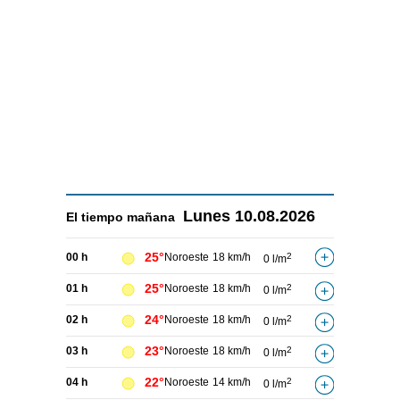
Lunes
10.08.2026
El tiempo
mañana
25°
00 h
Noroeste
18 km/h
2
0 l/m
25°
01 h
Noroeste
18 km/h
2
0 l/m
24°
02 h
Noroeste
18 km/h
2
0 l/m
23°
03 h
Noroeste
18 km/h
2
0 l/m
22°
04 h
Noroeste
14 km/h
2
0 l/m