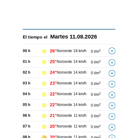
Martes
11.08.2026
El tiempo el
26°
00 h
Noroeste
18 km/h
2
0 l/m
25°
01 h
Noroeste
14 km/h
2
0 l/m
24°
02 h
Noroeste
14 km/h
2
0 l/m
23°
03 h
Noroeste
14 km/h
2
0 l/m
22°
04 h
Noroeste
14 km/h
2
0 l/m
22°
05 h
Noroeste
14 km/h
2
0 l/m
21°
06 h
Noroeste
11 km/h
2
0 l/m
20°
07 h
Noroeste
11 km/h
2
0 l/m
20°
08 h
Noroeste
11 km/h
2
0 l/m