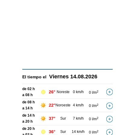
Viernes
14.08.2026
El tiempo el
de 02 h
26°
Noreste
0 km/h
2
0 l/m
a 08 h
de 08 h
22°
Noroeste
4 km/h
2
0 l/m
a 14 h
de 14 h
37°
Sur
7 km/h
2
0 l/m
a 20 h
de 20 h
36°
Sur
14 km/h
2
0 l/m
a 02 h