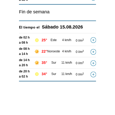
Fin de semana
Sábado
15.08.2026
El tiempo el
de 02 h
25°
Este
4 km/h
2
0 l/m
a 08 h
de 08 h
22°
Noroeste
4 km/h
2
0 l/m
a 14 h
de 14 h
35°
Sur
11 km/h
2
0 l/m
a 20 h
de 20 h
34°
Sur
11 km/h
2
0 l/m
a 02 h