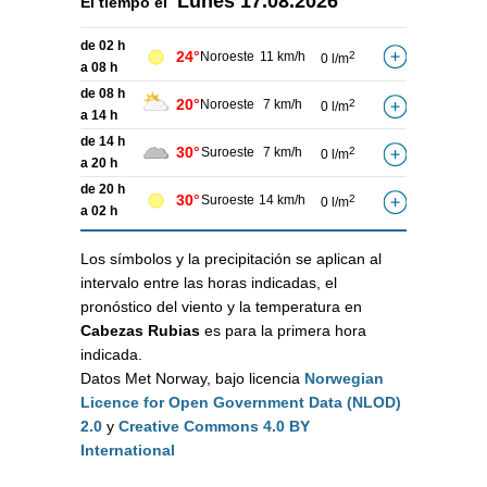
Lunes
17.08.2026
El tiempo el
de 02 h
24°
Noroeste
11 km/h
2
0 l/m
a 08 h
de 08 h
20°
Noroeste
7 km/h
2
0 l/m
a 14 h
de 14 h
30°
Suroeste
7 km/h
2
0 l/m
a 20 h
de 20 h
30°
Suroeste
14 km/h
2
0 l/m
a 02 h
Los símbolos y la precipitación se aplican al
intervalo entre las horas indicadas, el
pronóstico del viento y la temperatura en
Cabezas Rubias
es para la primera hora
indicada.
Datos Met Norway, bajo licencia
Norwegian
Licence for Open Government Data (NLOD)
2.0
y
Creative Commons 4.0 BY
International