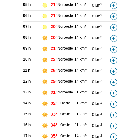
21°
05 h
Noroeste
14 km/h
2
0 l/m
21°
06 h
Noroeste
14 km/h
2
0 l/m
20°
07 h
Noroeste
14 km/h
2
0 l/m
20°
08 h
Noroeste
14 km/h
2
0 l/m
21°
09 h
Noroeste
14 km/h
2
0 l/m
23°
10 h
Noroeste
14 km/h
2
0 l/m
26°
11 h
Noroeste
14 km/h
2
0 l/m
29°
12 h
Noroeste
14 km/h
2
0 l/m
31°
13 h
Noroeste
11 km/h
2
0 l/m
32°
14 h
Oeste
11 km/h
2
0 l/m
33°
15 h
Oeste
11 km/h
2
0 l/m
34°
16 h
Oeste
11 km/h
2
0 l/m
35°
17 h
Oeste
14 km/h
2
0 l/m