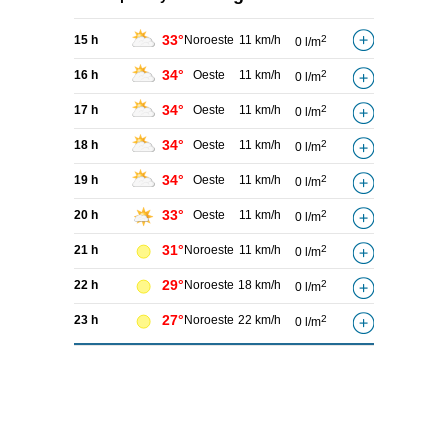
33°
15 h
Noroeste
11 km/h
2
0 l/m
34°
16 h
Oeste
11 km/h
2
0 l/m
34°
17 h
Oeste
11 km/h
2
0 l/m
34°
18 h
Oeste
11 km/h
2
0 l/m
34°
19 h
Oeste
11 km/h
2
0 l/m
33°
20 h
Oeste
11 km/h
2
0 l/m
31°
21 h
Noroeste
11 km/h
2
0 l/m
29°
22 h
Noroeste
18 km/h
2
0 l/m
27°
23 h
Noroeste
22 km/h
2
0 l/m