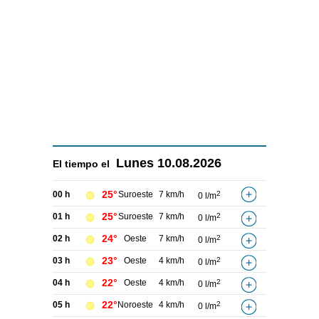
Lunes
10.08.2026
El tiempo el
25°
00 h
Suroeste
7 km/h
2
0 l/m
25°
01 h
Suroeste
7 km/h
2
0 l/m
24°
02 h
Oeste
7 km/h
2
0 l/m
23°
03 h
Oeste
4 km/h
2
0 l/m
22°
04 h
Oeste
4 km/h
2
0 l/m
22°
05 h
Noroeste
4 km/h
2
0 l/m