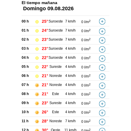
El tiempo
mañana
Domingo
09.08.2026
25°
00 h
Suroeste
7 km/h
2
0 l/m
24°
01 h
Suroeste
7 km/h
2
0 l/m
23°
02 h
Suroeste
7 km/h
2
0 l/m
23°
03 h
Suroeste
4 km/h
2
0 l/m
22°
04 h
Suroeste
4 km/h
2
0 l/m
22°
05 h
Sureste
4 km/h
2
0 l/m
21°
06 h
Noreste
4 km/h
2
0 l/m
21°
07 h
Noreste
4 km/h
2
0 l/m
21°
08 h
Este
4 km/h
2
0 l/m
23°
09 h
Sureste
4 km/h
2
0 l/m
26°
10 h
Este
4 km/h
2
0 l/m
28°
11 h
Noreste
7 km/h
2
0 l/m
30°
12 h
Oeste
11 km/h
2
0 l/m