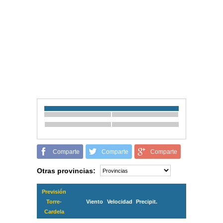
Comparte
Comparte
Comparte
Otras provincias:
Previsión
Torre-
Viento
Velocidad
Precipit.
Cardela