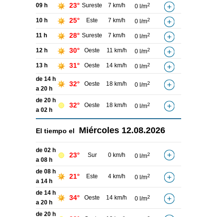
23°
09 h
Sureste
7 km/h
2
0 l/m
25°
10 h
Este
7 km/h
2
0 l/m
28°
11 h
Sureste
7 km/h
2
0 l/m
30°
12 h
Oeste
11 km/h
2
0 l/m
31°
13 h
Oeste
14 km/h
2
0 l/m
de 14 h
32°
Oeste
18 km/h
2
0 l/m
a 20 h
de 20 h
32°
Oeste
18 km/h
2
0 l/m
a 02 h
Miércoles
12.08.2026
El tiempo el
de 02 h
23°
Sur
0 km/h
2
0 l/m
a 08 h
de 08 h
21°
Este
4 km/h
2
0 l/m
a 14 h
de 14 h
34°
Oeste
14 km/h
2
0 l/m
a 20 h
de 20 h