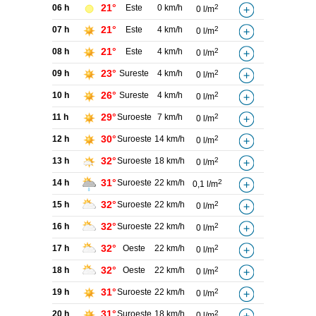
21°
06 h
Este
0 km/h
2
0 l/m
21°
07 h
Este
4 km/h
2
0 l/m
21°
08 h
Este
4 km/h
2
0 l/m
23°
09 h
Sureste
4 km/h
2
0 l/m
26°
10 h
Sureste
4 km/h
2
0 l/m
29°
11 h
Suroeste
7 km/h
2
0 l/m
30°
12 h
Suroeste
14 km/h
2
0 l/m
32°
13 h
Suroeste
18 km/h
2
0 l/m
31°
14 h
Suroeste
22 km/h
2
0,1 l/m
32°
15 h
Suroeste
22 km/h
2
0 l/m
32°
16 h
Suroeste
22 km/h
2
0 l/m
32°
17 h
Oeste
22 km/h
2
0 l/m
32°
18 h
Oeste
22 km/h
2
0 l/m
31°
19 h
Suroeste
22 km/h
2
0 l/m
31°
20 h
Suroeste
18 km/h
2
0 l/m