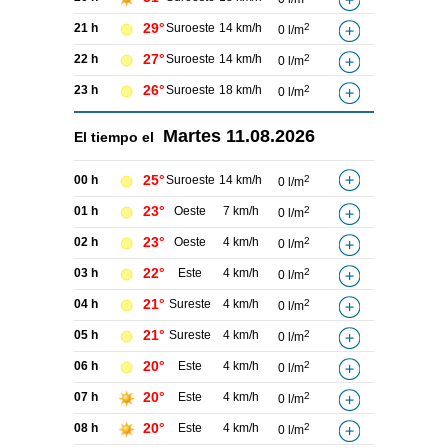
29°
21 h
Suroeste
14 km/h
2
0 l/m
27°
22 h
Suroeste
14 km/h
2
0 l/m
26°
23 h
Suroeste
18 km/h
2
0 l/m
Martes
11.08.2026
El tiempo el
25°
00 h
Suroeste
14 km/h
2
0 l/m
23°
01 h
Oeste
7 km/h
2
0 l/m
23°
02 h
Oeste
4 km/h
2
0 l/m
22°
03 h
Este
4 km/h
2
0 l/m
21°
04 h
Sureste
4 km/h
2
0 l/m
21°
05 h
Sureste
4 km/h
2
0 l/m
20°
06 h
Este
4 km/h
2
0 l/m
20°
07 h
Este
4 km/h
2
0 l/m
20°
08 h
Este
4 km/h
2
0 l/m