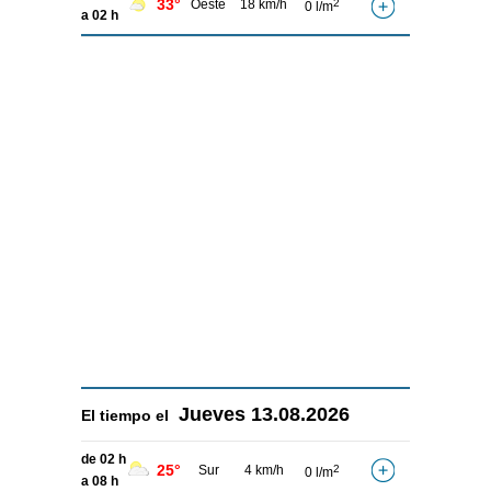
33°
Oeste
18 km/h
2
0 l/m
a 02 h
Jueves
13.08.2026
El tiempo el
de 02 h
25°
Sur
4 km/h
2
0 l/m
a 08 h