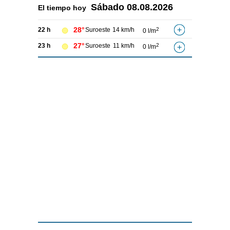
Sábado
08.08.2026
El tiempo hoy
28°
22 h
Suroeste
14 km/h
2
0 l/m
27°
23 h
Suroeste
11 km/h
2
0 l/m