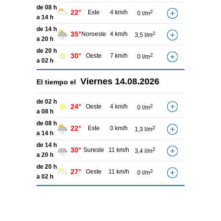
de 08 h
22°
Este
4 km/h
2
0 l/m
a 14 h
de 14 h
35°
Noroeste
4 km/h
2
3,5 l/m
a 20 h
de 20 h
30°
Oeste
7 km/h
2
0 l/m
a 02 h
Viernes
14.08.2026
El tiempo el
de 02 h
24°
Oeste
4 km/h
2
0 l/m
a 08 h
de 08 h
22°
Este
0 km/h
2
1,3 l/m
a 14 h
de 14 h
30°
Sureste
11 km/h
2
3,4 l/m
a 20 h
de 20 h
27°
Oeste
11 km/h
2
0 l/m
a 02 h