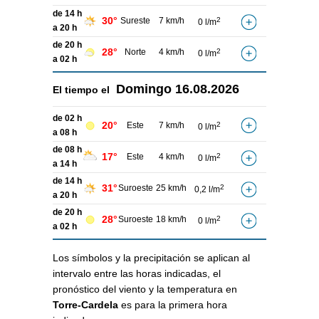
de 14 h
30°
Sureste
7 km/h
2
0 l/m
a 20 h
de 20 h
28°
Norte
4 km/h
2
0 l/m
a 02 h
Domingo
16.08.2026
El tiempo el
de 02 h
20°
Este
7 km/h
2
0 l/m
a 08 h
de 08 h
17°
Este
4 km/h
2
0 l/m
a 14 h
de 14 h
31°
Suroeste
25 km/h
2
0,2 l/m
a 20 h
de 20 h
28°
Suroeste
18 km/h
2
0 l/m
a 02 h
Los símbolos y la precipitación se aplican al
intervalo entre las horas indicadas, el
pronóstico del viento y la temperatura en
Torre-Cardela
es para la primera hora