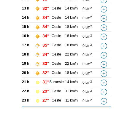
32°
13 h
Oeste
14 km/h
2
0 l/m
34°
14 h
Oeste
14 km/h
2
0 l/m
34°
15 h
Oeste
18 km/h
2
0 l/m
34°
16 h
Oeste
18 km/h
2
0 l/m
35°
17 h
Oeste
18 km/h
2
0 l/m
34°
18 h
Oeste
22 km/h
2
0 l/m
33°
19 h
Oeste
22 km/h
2
0 l/m
32°
20 h
Oeste
18 km/h
2
0 l/m
31°
21 h
Suroeste
14 km/h
2
0 l/m
29°
22 h
Oeste
11 km/h
2
0 l/m
27°
23 h
Oeste
11 km/h
2
0 l/m