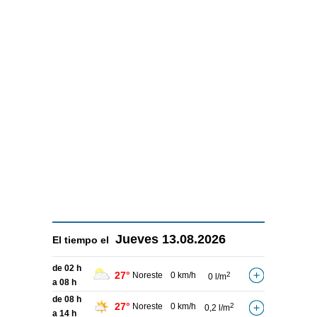
Jueves
13.08.2026
El tiempo el
de 02 h
27°
Noreste
0 km/h
2
0 l/m
a 08 h
de 08 h
27°
Noreste
0 km/h
2
0,2 l/m
a 14 h