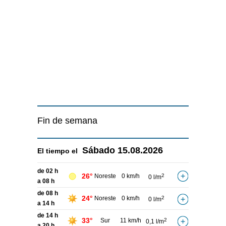
Fin de semana
Sábado
15.08.2026
El tiempo el
de 02 h
26°
Noreste
0 km/h
2
0 l/m
a 08 h
de 08 h
24°
Noreste
0 km/h
2
0 l/m
a 14 h
de 14 h
33°
Sur
11 km/h
2
0,1 l/m
a 20 h