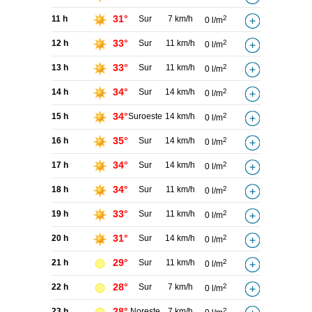
31°
11 h
Sur
7 km/h
2
0 l/m
33°
12 h
Sur
11 km/h
2
0 l/m
33°
13 h
Sur
11 km/h
2
0 l/m
34°
14 h
Sur
14 km/h
2
0 l/m
34°
15 h
Suroeste
14 km/h
2
0 l/m
35°
16 h
Sur
14 km/h
2
0 l/m
34°
17 h
Sur
14 km/h
2
0 l/m
34°
18 h
Sur
11 km/h
2
0 l/m
33°
19 h
Sur
11 km/h
2
0 l/m
31°
20 h
Sur
14 km/h
2
0 l/m
29°
21 h
Sur
11 km/h
2
0 l/m
28°
22 h
Sur
7 km/h
2
0 l/m
28°
23 h
Noreste
7 km/h
2