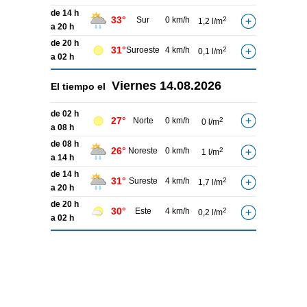
de 14 h
33°
Sur
0 km/h
2
1,2 l/m
a 20 h
de 20 h
31°
Suroeste
4 km/h
2
0,1 l/m
a 02 h
Viernes
14.08.2026
El tiempo el
de 02 h
27°
Norte
0 km/h
2
0 l/m
a 08 h
de 08 h
26°
Noreste
0 km/h
2
1 l/m
a 14 h
de 14 h
31°
Sureste
4 km/h
2
1,7 l/m
a 20 h
de 20 h
30°
Este
4 km/h
2
0,2 l/m
a 02 h