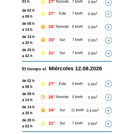
27°
01 h
Noreste
7 km/h
2
0 l/m
de 02 h
27°
Este
7 km/h
2
0 l/m
a 08 h
de 08 h
26°
Noreste
0 km/h
2
0 l/m
a 14 h
de 14 h
33°
Sur
7 km/h
2
0 l/m
a 20 h
de 20 h
31°
Sur
7 km/h
2
0 l/m
a 02 h
Miércoles
12.08.2026
El tiempo el
de 02 h
27°
Este
0 km/h
2
0 l/m
a 08 h
de 08 h
26°
Noreste
0 km/h
2
0 l/m
a 14 h
de 14 h
34°
Sur
11 km/h
2
0,4 l/m
a 20 h
de 20 h
31°
Sur
7 km/h
2
0 l/m
a 02 h