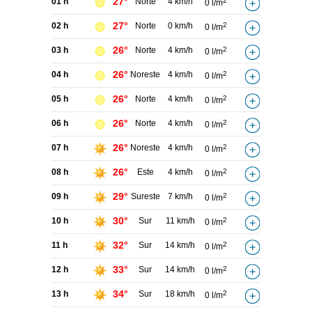
27°
01 h
Norte
4 km/h
2
0 l/m
27°
02 h
Norte
0 km/h
2
0 l/m
26°
03 h
Norte
4 km/h
2
0 l/m
26°
04 h
Noreste
4 km/h
2
0 l/m
26°
05 h
Norte
4 km/h
2
0 l/m
26°
06 h
Norte
4 km/h
2
0 l/m
26°
07 h
Noreste
4 km/h
2
0 l/m
26°
08 h
Este
4 km/h
2
0 l/m
29°
09 h
Sureste
7 km/h
2
0 l/m
30°
10 h
Sur
11 km/h
2
0 l/m
32°
11 h
Sur
14 km/h
2
0 l/m
33°
12 h
Sur
14 km/h
2
0 l/m
34°
13 h
Sur
18 km/h
2
0 l/m