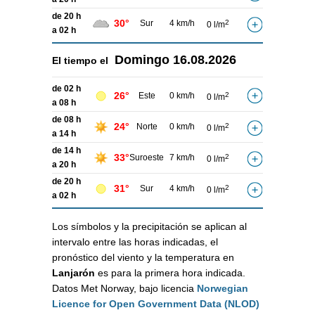
de 20 h
30°
Sur
4 km/h
2
0 l/m
a 02 h
Domingo
16.08.2026
El tiempo el
de 02 h
26°
Este
0 km/h
2
0 l/m
a 08 h
de 08 h
24°
Norte
0 km/h
2
0 l/m
a 14 h
de 14 h
33°
Suroeste
7 km/h
2
0 l/m
a 20 h
de 20 h
31°
Sur
4 km/h
2
0 l/m
a 02 h
Los símbolos y la precipitación se aplican al
intervalo entre las horas indicadas, el
pronóstico del viento y la temperatura en
Lanjarón
es para la primera hora indicada.
Datos Met Norway, bajo licencia
Norwegian
Licence for Open Government Data (NLOD)