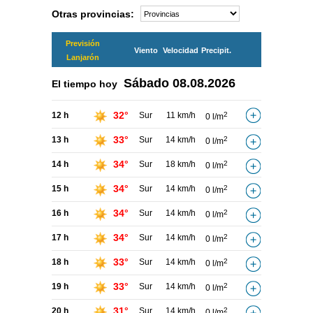
Otras provincias:
Previsión
Viento
Velocidad
Precipit.
Lanjarón
Sábado
08.08.2026
El tiempo hoy
32°
12 h
Sur
11 km/h
2
0 l/m
33°
13 h
Sur
14 km/h
2
0 l/m
34°
14 h
Sur
18 km/h
2
0 l/m
34°
15 h
Sur
14 km/h
2
0 l/m
34°
16 h
Sur
14 km/h
2
0 l/m
34°
17 h
Sur
14 km/h
2
0 l/m
33°
18 h
Sur
14 km/h
2
0 l/m
33°
19 h
Sur
14 km/h
2
0 l/m
31°
20 h
Sur
14 km/h
2
0 l/m