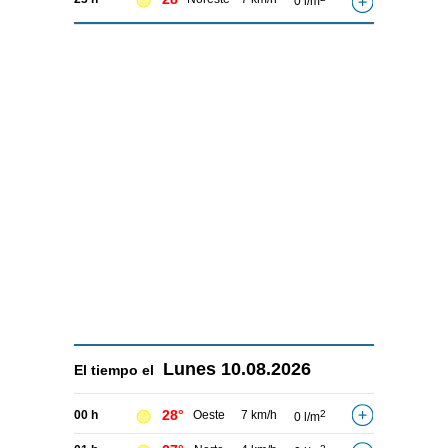
0 l/m
Lunes
10.08.2026
El tiempo el
28°
00 h
Oeste
7 km/h
2
0 l/m