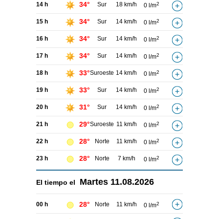
34°
14 h
Sur
18 km/h
2
0 l/m
34°
15 h
Sur
14 km/h
2
0 l/m
34°
16 h
Sur
14 km/h
2
0 l/m
34°
17 h
Sur
14 km/h
2
0 l/m
33°
18 h
Suroeste
14 km/h
2
0 l/m
33°
19 h
Sur
14 km/h
2
0 l/m
31°
20 h
Sur
14 km/h
2
0 l/m
29°
21 h
Suroeste
11 km/h
2
0 l/m
28°
22 h
Norte
11 km/h
2
0 l/m
28°
23 h
Norte
7 km/h
2
0 l/m
Martes
11.08.2026
El tiempo el
28°
00 h
Norte
11 km/h
2
0 l/m