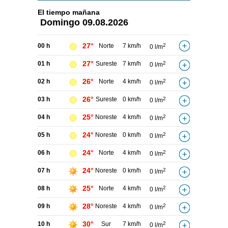
El tiempo
mañana
Domingo
09.08.2026
27°
00 h
Norte
7 km/h
2
0 l/m
27°
01 h
Sureste
7 km/h
2
0 l/m
26°
02 h
Norte
4 km/h
2
0 l/m
26°
03 h
Sureste
0 km/h
2
0 l/m
25°
04 h
Noreste
4 km/h
2
0 l/m
24°
05 h
Noreste
0 km/h
2
0 l/m
24°
06 h
Norte
4 km/h
2
0 l/m
24°
07 h
Noreste
0 km/h
2
0 l/m
25°
08 h
Norte
4 km/h
2
0 l/m
28°
09 h
Noreste
4 km/h
2
0 l/m
30°
10 h
Sur
7 km/h
2
0 l/m