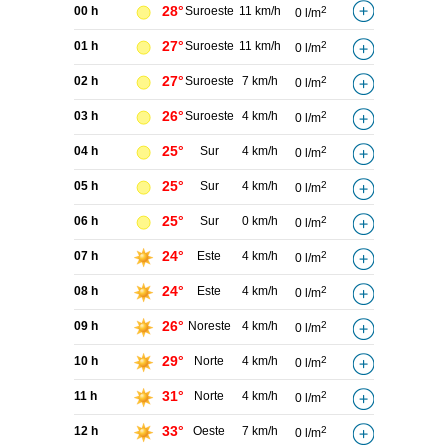
28°
00 h
Suroeste
11 km/h
2
0 l/m
27°
01 h
Suroeste
11 km/h
2
0 l/m
27°
02 h
Suroeste
7 km/h
2
0 l/m
26°
03 h
Suroeste
4 km/h
2
0 l/m
25°
04 h
Sur
4 km/h
2
0 l/m
25°
05 h
Sur
4 km/h
2
0 l/m
25°
06 h
Sur
0 km/h
2
0 l/m
24°
07 h
Este
4 km/h
2
0 l/m
24°
08 h
Este
4 km/h
2
0 l/m
26°
09 h
Noreste
4 km/h
2
0 l/m
29°
10 h
Norte
4 km/h
2
0 l/m
31°
11 h
Norte
4 km/h
2
0 l/m
33°
12 h
Oeste
7 km/h
2
0 l/m