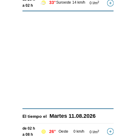
33°
Suroeste
14 km/h
2
0 l/m
a 02 h
Martes
11.08.2026
El tiempo el
de 02 h
26°
Oeste
0 km/h
2
0 l/m
a 08 h