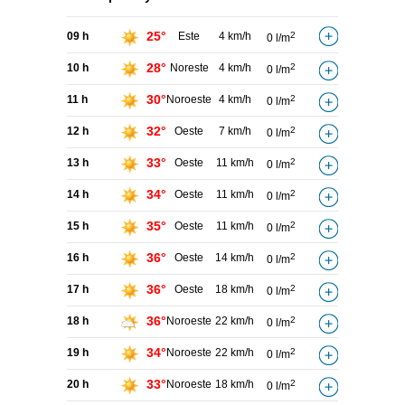
25°
09 h
Este
4 km/h
2
0 l/m
28°
10 h
Noreste
4 km/h
2
0 l/m
30°
11 h
Noroeste
4 km/h
2
0 l/m
32°
12 h
Oeste
7 km/h
2
0 l/m
33°
13 h
Oeste
11 km/h
2
0 l/m
34°
14 h
Oeste
11 km/h
2
0 l/m
35°
15 h
Oeste
11 km/h
2
0 l/m
36°
16 h
Oeste
14 km/h
2
0 l/m
36°
17 h
Oeste
18 km/h
2
0 l/m
36°
18 h
Noroeste
22 km/h
2
0 l/m
34°
19 h
Noroeste
22 km/h
2
0 l/m
33°
20 h
Noroeste
18 km/h
2
0 l/m