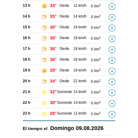
34°
13 h
Oeste
11 km/h
2
0 l/m
35°
14 h
Oeste
14 km/h
2
0 l/m
36°
15 h
Oeste
18 km/h
2
0 l/m
36°
16 h
Oeste
18 km/h
2
0 l/m
36°
17 h
Oeste
18 km/h
2
0 l/m
36°
18 h
Oeste
18 km/h
2
0 l/m
35°
19 h
Oeste
18 km/h
2
0 l/m
34°
20 h
Oeste
22 km/h
2
0 l/m
32°
21 h
Suroeste
14 km/h
2
0 l/m
30°
22 h
Suroeste
14 km/h
2
0 l/m
28°
23 h
Suroeste
11 km/h
2
0 l/m
Domingo
09.08.2026
El tiempo el