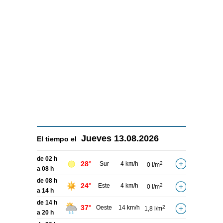
Jueves
13.08.2026
El tiempo el
de 02 h
28°
Sur
4 km/h
2
0 l/m
a 08 h
de 08 h
24°
Este
4 km/h
2
0 l/m
a 14 h
de 14 h
37°
Oeste
14 km/h
2
1,8 l/m
a 20 h