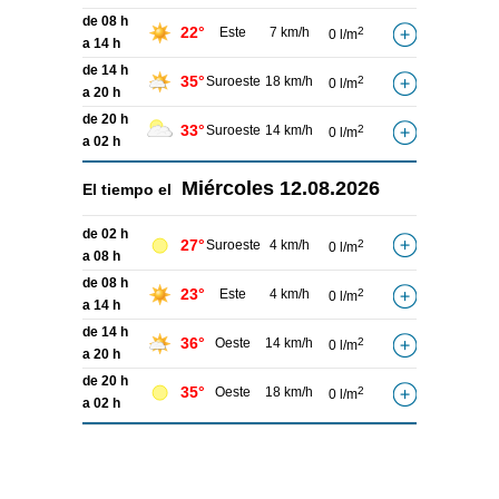
de 08 h
22°
Este
7 km/h
2
0 l/m
a 14 h
de 14 h
35°
Suroeste
18 km/h
2
0 l/m
a 20 h
de 20 h
33°
Suroeste
14 km/h
2
0 l/m
a 02 h
Miércoles
12.08.2026
El tiempo el
de 02 h
27°
Suroeste
4 km/h
2
0 l/m
a 08 h
de 08 h
23°
Este
4 km/h
2
0 l/m
a 14 h
de 14 h
36°
Oeste
14 km/h
2
0 l/m
a 20 h
de 20 h
35°
Oeste
18 km/h
2
0 l/m
a 02 h