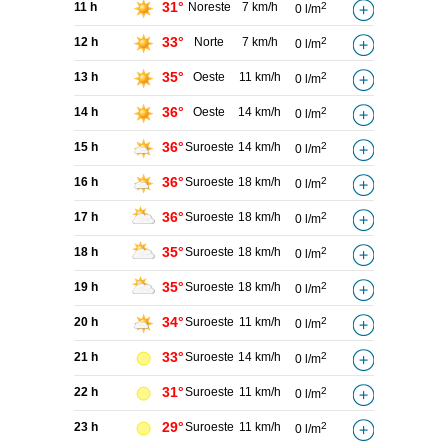
31°
11 h
Noreste
7 km/h
2
0 l/m
33°
12 h
Norte
7 km/h
2
0 l/m
35°
13 h
Oeste
11 km/h
2
0 l/m
36°
14 h
Oeste
14 km/h
2
0 l/m
36°
15 h
Suroeste
14 km/h
2
0 l/m
36°
16 h
Suroeste
18 km/h
2
0 l/m
36°
17 h
Suroeste
18 km/h
2
0 l/m
35°
18 h
Suroeste
18 km/h
2
0 l/m
35°
19 h
Suroeste
18 km/h
2
0 l/m
34°
20 h
Suroeste
11 km/h
2
0 l/m
33°
21 h
Suroeste
14 km/h
2
0 l/m
31°
22 h
Suroeste
11 km/h
2
0 l/m
29°
23 h
Suroeste
11 km/h
2
0 l/m