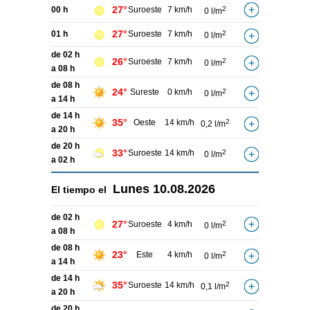
27°
00 h
Suroeste
7 km/h
2
0 l/m
27°
01 h
Suroeste
7 km/h
2
0 l/m
de 02 h
26°
Suroeste
7 km/h
2
0 l/m
a 08 h
de 08 h
24°
Sureste
0 km/h
2
0 l/m
a 14 h
de 14 h
35°
Oeste
14 km/h
2
0,2 l/m
a 20 h
de 20 h
33°
Suroeste
14 km/h
2
0 l/m
a 02 h
Lunes
10.08.2026
El tiempo el
de 02 h
27°
Suroeste
4 km/h
2
0 l/m
a 08 h
de 08 h
23°
Este
4 km/h
2
0 l/m
a 14 h
de 14 h
35°
Suroeste
14 km/h
2
0,1 l/m
a 20 h
de 20 h