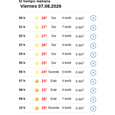
El tiempo
mañana
Viernes
07.08.2026
28°
00 h
Sur
4 km/h
2
0 l/m
27°
01 h
Sur
7 km/h
2
0 l/m
27°
02 h
Sur
4 km/h
2
0 l/m
26°
03 h
Sur
4 km/h
2
0 l/m
25°
04 h
Sur
4 km/h
2
0 l/m
25°
05 h
Sur
4 km/h
2
0 l/m
24°
06 h
Sureste
0 km/h
2
0 l/m
23°
07 h
Este
4 km/h
2
0 l/m
23°
08 h
Este
4 km/h
2
0 l/m
26°
09 h
Este
7 km/h
2
0 l/m
29°
10 h
Noreste
4 km/h
2
0 l/m