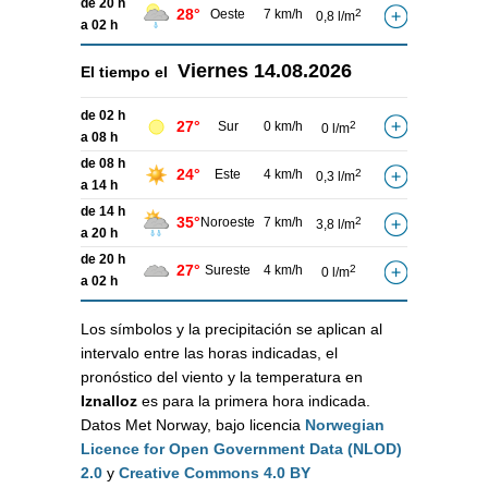
de 20 h
28°
Oeste
7 km/h
2
0,8 l/m
a 02 h
Viernes
14.08.2026
El tiempo el
de 02 h
27°
Sur
0 km/h
2
0 l/m
a 08 h
de 08 h
24°
Este
4 km/h
2
0,3 l/m
a 14 h
de 14 h
35°
Noroeste
7 km/h
2
3,8 l/m
a 20 h
de 20 h
27°
Sureste
4 km/h
2
0 l/m
a 02 h
Los símbolos y la precipitación se aplican al
intervalo entre las horas indicadas, el
pronóstico del viento y la temperatura en
Iznalloz
es para la primera hora indicada.
Datos Met Norway, bajo licencia
Norwegian
Licence for Open Government Data (NLOD)
2.0
y
Creative Commons 4.0 BY