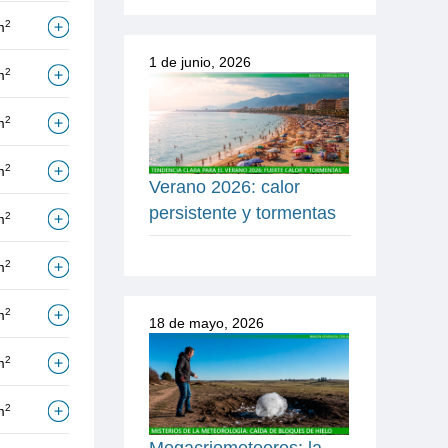
2
m
1 de junio, 2026
2
m
2
m
2
m
Verano 2026: calor
persistente y tormentas
2
m
2
m
2
m
18 de mayo, 2026
2
m
2
m
Megacriometeoros: la