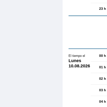
23 h
00 h
El tiempo el
Lunes
10.08.2026
01 h
02 h
03 h
04 h