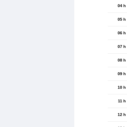
04 h
05 h
06 h
07 h
08 h
09 h
10 h
11 h
12 h