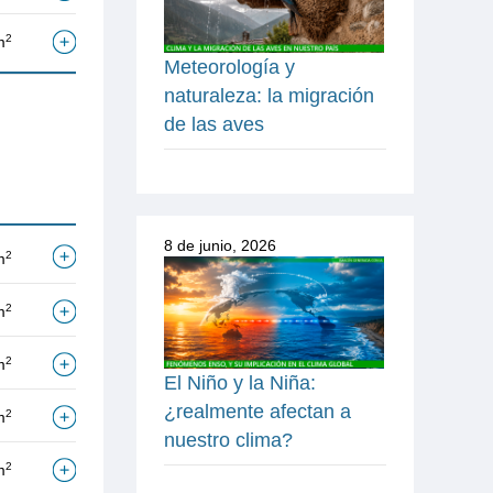
2
m
Meteorología y
naturaleza: la migración
de las aves
8 de junio, 2026
2
m
2
m
2
m
El Niño y la Niña:
¿realmente afectan a
2
m
nuestro clima?
2
m