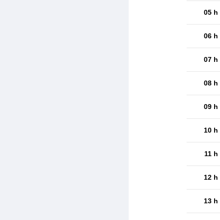
05 h
06 h
07 h
08 h
09 h
10 h
11 h
12 h
13 h