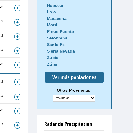
Huéscar
2
m
Loja
Maracena
2
m
Motril
Pinos Puente
2
m
Salobreña
Santa Fe
2
m
Sierra Nevada
Zubia
Zújar
2
m
Ver más poblaciones
2
m
Otras Provincias:
2
m
2
m
Radar de Precipitación
2
m