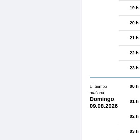
19 h
20 h
21 h
22 h
23 h
00 h
El tiempo
mañana
Domingo
01 h
09.08.2026
02 h
03 h