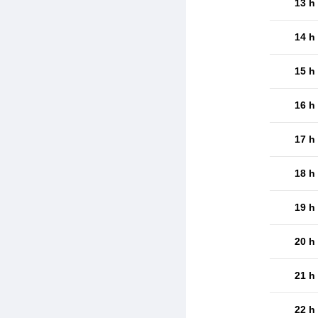
13 h
14 h
15 h
16 h
17 h
18 h
19 h
20 h
21 h
22 h