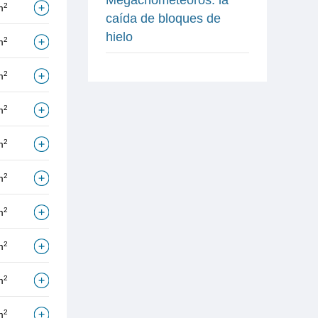
2
m
caída de bloques de
hielo
2
m
2
m
2
m
2
m
2
m
2
m
2
m
2
m
2
m