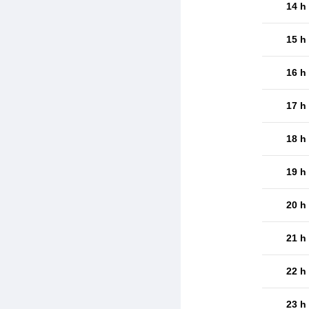
14 h
15 h
16 h
17 h
18 h
19 h
20 h
21 h
22 h
23 h