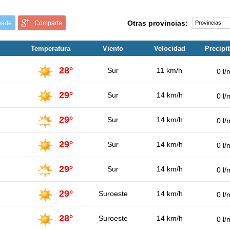
Otras provincias:
arte
Comparte
Temperatura
Viento
Velocidad
Precipi
28°
Sur
11 km/h
0 l/
29°
Sur
14 km/h
0 l/
29°
Sur
14 km/h
0 l/
29°
Sur
14 km/h
0 l/
29°
Sur
14 km/h
0 l/
29°
Suroeste
14 km/h
0 l/
28°
Suroeste
14 km/h
0 l/