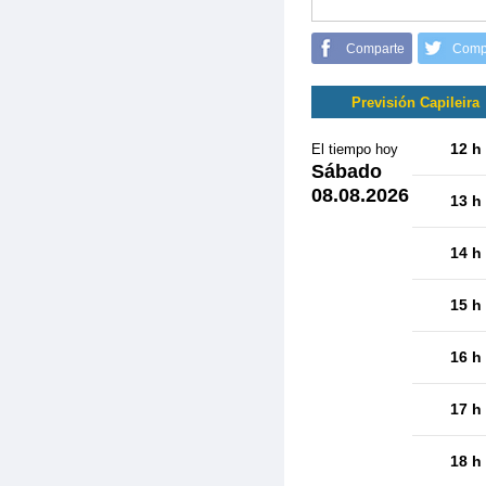
Comparte
Comp
Previsión Capileira
12 h
El tiempo hoy
Sábado
08.08.2026
13 h
14 h
15 h
16 h
17 h
18 h