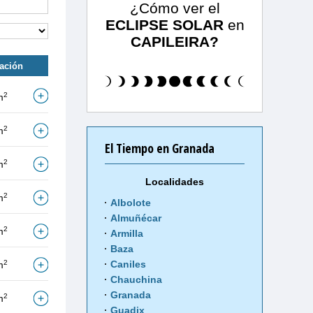
¿Cómo ver el
ECLIPSE SOLAR
en
CAPILEIRA?
tación
2
m
2
m
El Tiempo en Granada
2
m
Localidades
2
m
Albolote
Almuñécar
2
m
Armilla
Baza
2
Caniles
m
Chauchina
Granada
2
m
Guadix