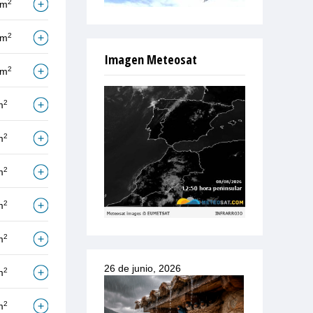
2
/m
2
/m
Imagen Meteosat
2
/m
2
m
2
m
2
m
2
m
2
m
26 de junio, 2026
2
m
2
m