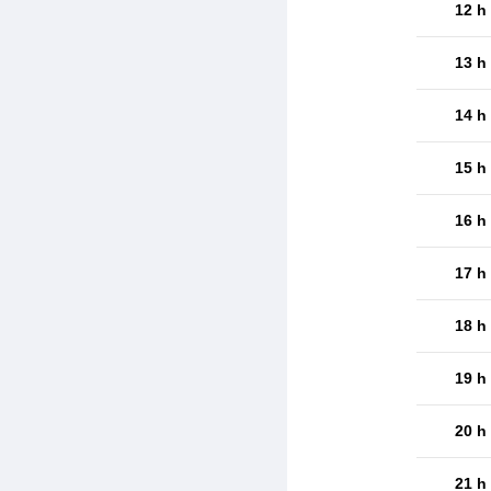
12 h
13 h
14 h
15 h
16 h
17 h
18 h
19 h
20 h
21 h