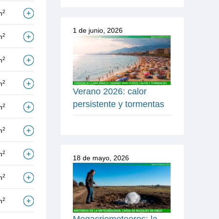
2
m
1 de junio, 2026
2
m
2
m
2
m
Verano 2026: calor
persistente y tormentas
2
m
2
m
2
m
18 de mayo, 2026
2
m
2
m
Megacriometeoros: la