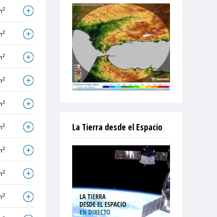
2
m
2
m
2
m
2
m
2
m
La Tierra desde el Espacio
2
m
2
m
2
m
2
m