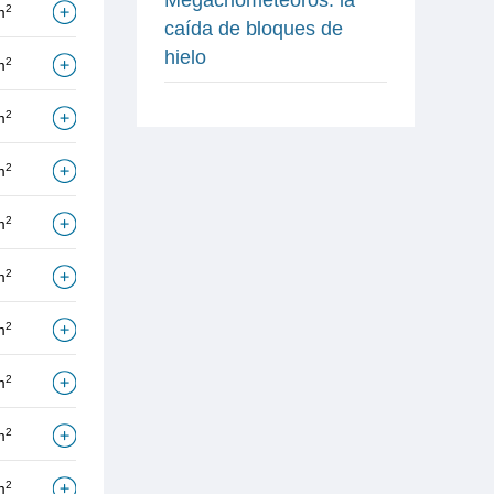
2
m
caída de bloques de
hielo
2
m
2
m
2
m
2
m
2
m
2
m
2
m
2
m
2
m