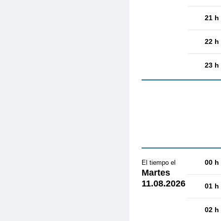
21 h
22 h
23 h
00 h
El tiempo el
Martes
11.08.2026
01 h
02 h