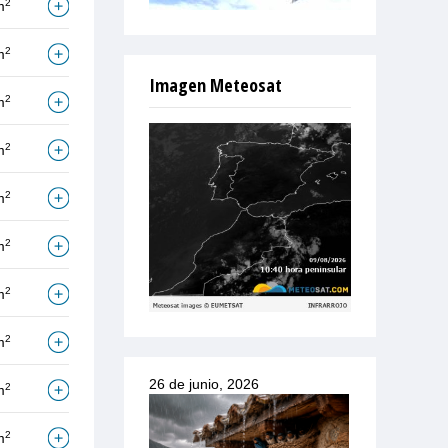
2
m
2
m
Imagen Meteosat
2
m
2
m
2
m
2
m
2
m
2
m
26 de junio, 2026
2
m
2
m