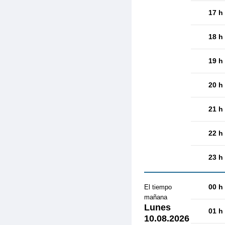
17 h
18 h
19 h
20 h
21 h
22 h
23 h
00 h
El tiempo
mañana
Lunes
01 h
10.08.2026