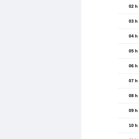
02 h
03 h
04 h
05 h
06 h
07 h
08 h
09 h
10 h