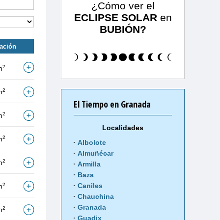
¿Cómo ver el
ECLIPSE SOLAR
en
BUBIÓN?
tación
2
m
2
m
El Tiempo en Granada
2
m
Localidades
2
m
Albolote
Almuñécar
2
m
Armilla
Baza
2
Caniles
m
Chauchina
Granada
2
m
Guadix