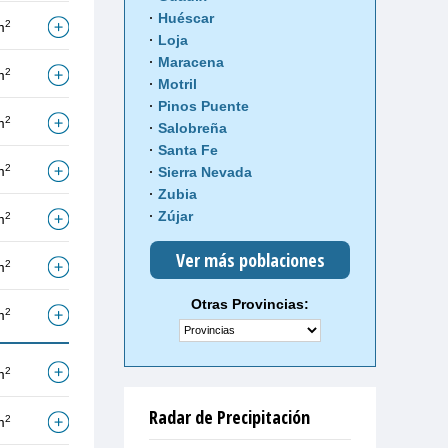
Huéscar
2
m
Loja
Maracena
2
m
Motril
Pinos Puente
2
m
Salobreña
Santa Fe
2
m
Sierra Nevada
Zubia
Zújar
2
m
Ver más poblaciones
2
m
Otras Provincias:
2
m
2
m
Radar de Precipitación
2
m