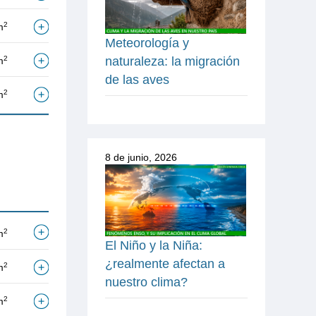
2
m
Meteorología y
2
naturaleza: la migración
m
de las aves
2
m
8 de junio, 2026
2
m
El Niño y la Niña:
¿realmente afectan a
2
m
nuestro clima?
2
m