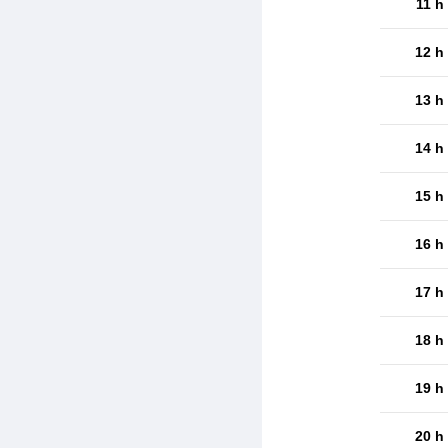
11 h
12 h
13 h
14 h
15 h
16 h
17 h
18 h
19 h
20 h