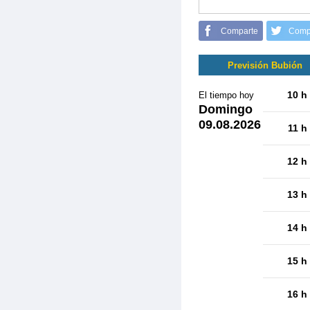
Comparte
Comp
Previsión Bubión
10 h
El tiempo hoy
Domingo
09.08.2026
11 h
12 h
13 h
14 h
15 h
16 h