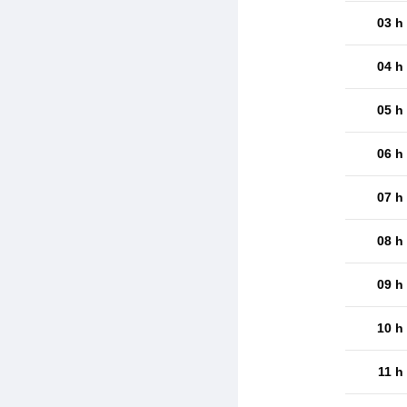
03 h
04 h
05 h
06 h
07 h
08 h
09 h
10 h
11 h