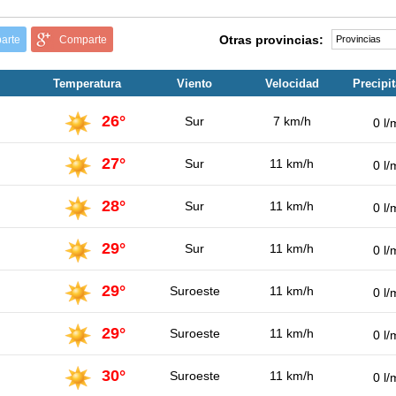
Otras provincias:
arte
Comparte
Temperatura
Viento
Velocidad
Precipi
26°
Sur
7 km/h
0 l/
27°
Sur
11 km/h
0 l/
28°
Sur
11 km/h
0 l/
29°
Sur
11 km/h
0 l/
29°
Suroeste
11 km/h
0 l/
29°
Suroeste
11 km/h
0 l/
30°
Suroeste
11 km/h
0 l/