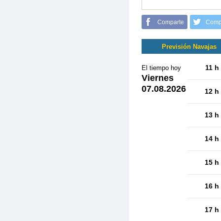
Comparte
Comp
Previsión Navajas
11 h
El tiempo hoy
Viernes
07.08.2026
12 h
13 h
14 h
15 h
16 h
17 h