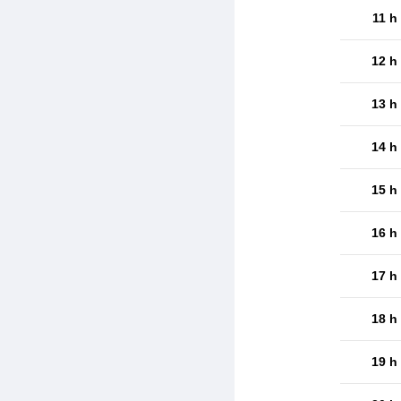
11 h
12 h
13 h
14 h
15 h
16 h
17 h
18 h
19 h