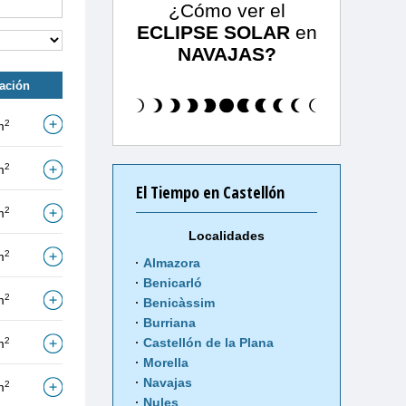
¿Cómo ver el
ECLIPSE SOLAR
en
NAVAJAS?
tación
2
m
2
m
El Tiempo en Castellón
2
m
Localidades
2
m
Almazora
Benicarló
2
m
Benicàssim
Burriana
2
Castellón de la Plana
m
Morella
Navajas
2
m
Nules