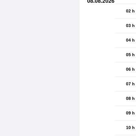
08.08.2026
02 h
03 h
04 h
05 h
06 h
07 h
08 h
09 h
10 h