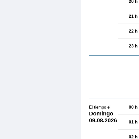
20 h
21 h
22 h
23 h
00 h
El tiempo el
Domingo
09.08.2026
01 h
02 h