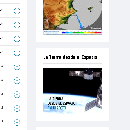
2
m
2
m
2
m
2
m
La Tierra desde el Espacio
2
m
2
m
2
m
2
m
2
m