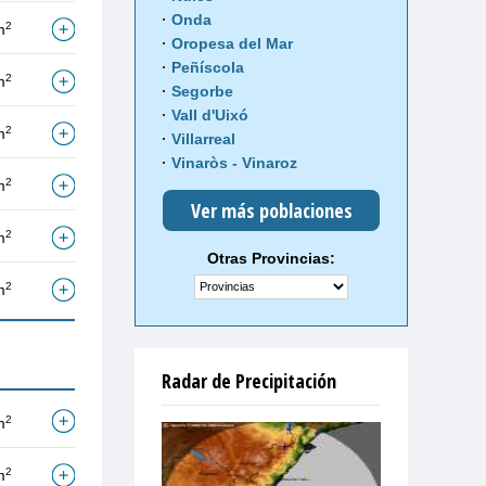
Onda
2
m
Oropesa del Mar
Peñíscola
2
m
Segorbe
Vall d'Uixó
2
m
Villarreal
Vinaròs - Vinaroz
2
m
Ver más poblaciones
2
m
Otras Provincias:
2
m
Radar de Precipitación
2
m
2
m