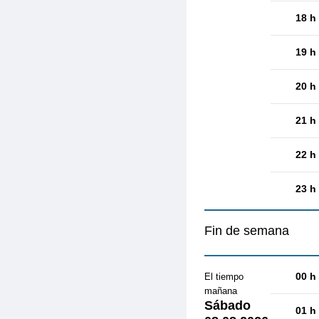
18 h
19 h
20 h
21 h
22 h
23 h
Fin de semana
00 h
El tiempo
mañana
Sábado
01 h