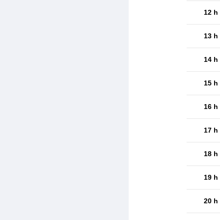
12 h
13 h
14 h
15 h
16 h
17 h
18 h
19 h
20 h