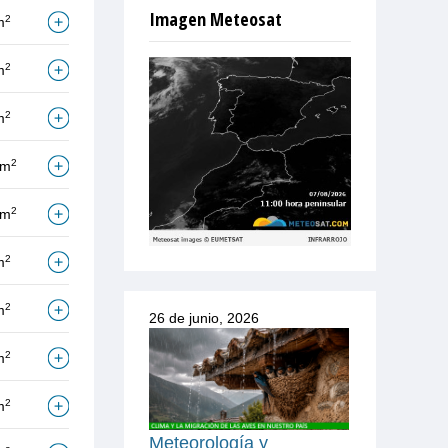
Imagen Meteosat
2
m
2
m
2
m
2
/m
2
/m
2
m
2
m
26 de junio, 2026
2
m
2
m
Meteorología y