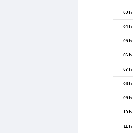
03 h
04 h
05 h
06 h
07 h
08 h
09 h
10 h
11 h