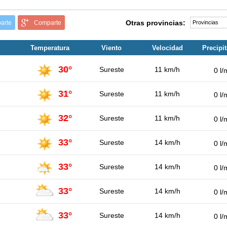
Otras provincias:
arte
Comparte
Temperatura
Viento
Velocidad
Precipi
30°
Sureste
11 km/h
0 l/
31°
Sureste
11 km/h
0 l/
32°
Sureste
11 km/h
0 l/
33°
Sureste
14 km/h
0 l/
33°
Sureste
14 km/h
0 l/
33°
Sureste
14 km/h
0 l/
33°
Sureste
14 km/h
0 l/