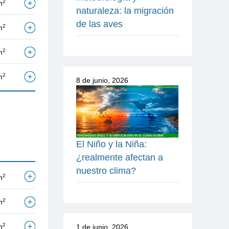
2
m
naturaleza: la migración
de las aves
2
m
2
m
2
m
8 de junio, 2026
El Niño y la Niña:
¿realmente afectan a
nuestro clima?
2
m
2
m
2
m
1 de junio, 2026