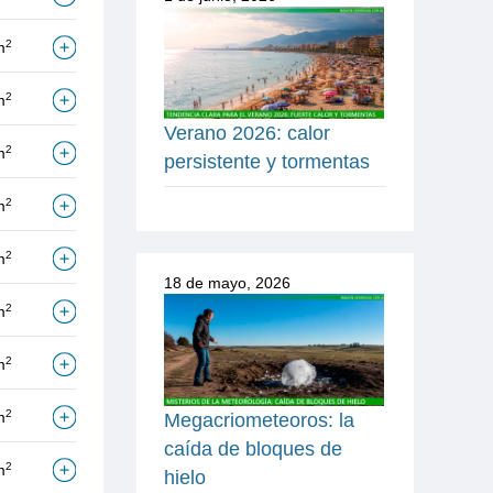
2
m
2
m
Verano 2026: calor
2
m
persistente y tormentas
2
m
2
m
18 de mayo, 2026
2
m
2
m
2
m
Megacriometeoros: la
caída de bloques de
2
m
hielo