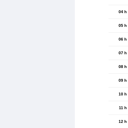
04 h
05 h
06 h
07 h
08 h
09 h
10 h
11 h
12 h