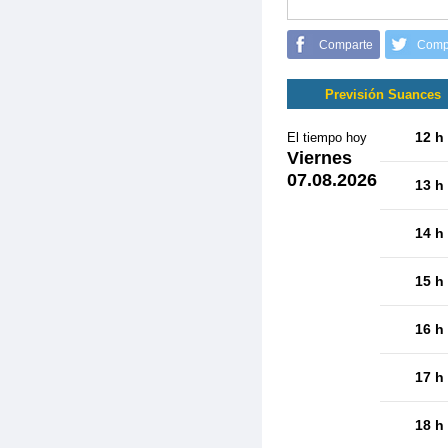
Comparte
Comp
Previsión Suances
12 h
El tiempo hoy
Viernes
07.08.2026
13 h
14 h
15 h
16 h
17 h
18 h