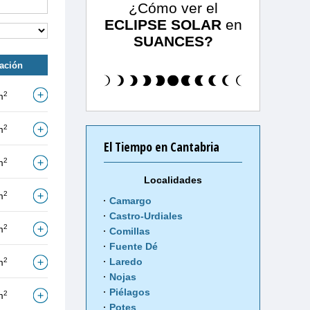
¿Cómo ver el
ECLIPSE SOLAR
en
SUANCES?
tación
2
m
2
m
El Tiempo en Cantabria
2
m
Localidades
2
m
Camargo
Castro-Urdiales
2
m
Comillas
Fuente Dé
2
Laredo
m
Nojas
Piélagos
2
m
Potes