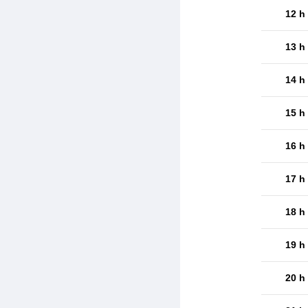
12 h
13 h
14 h
15 h
16 h
17 h
18 h
19 h
20 h