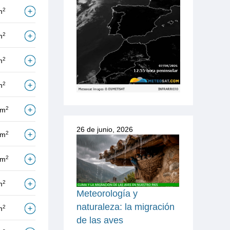
2
m
2
m
2
m
2
m
2
/m
26 de junio, 2026
2
/m
2
/m
2
m
Meteorología y
naturaleza: la migración
2
m
de las aves