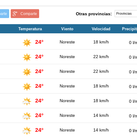
Otras provincias:
arte
Comparte
Temperatura
Viento
Velocidad
Precipi
24°
Noreste
18 km/h
0 l/
24°
Noreste
22 km/h
0 l/
24°
Noreste
22 km/h
0 l/
24°
Noreste
18 km/h
0 l/
24°
Noreste
18 km/h
0 l/
24°
Noreste
14 km/h
0 l/
24°
Noreste
14 km/h
0 l/