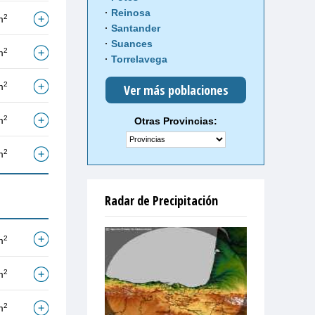
Reinosa
2
m
Santander
Suances
2
m
Torrelavega
2
m
Ver más poblaciones
2
m
Otras Provincias:
2
m
Radar de Precipitación
2
m
2
m
2
m