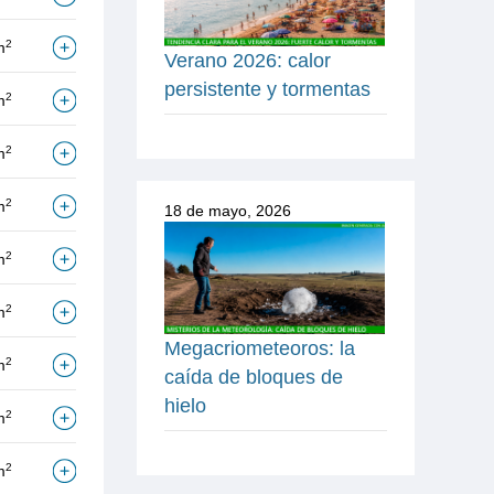
2
m
Verano 2026: calor
persistente y tormentas
2
m
2
m
2
m
18 de mayo, 2026
2
m
2
m
Megacriometeoros: la
2
m
caída de bloques de
hielo
2
m
2
m