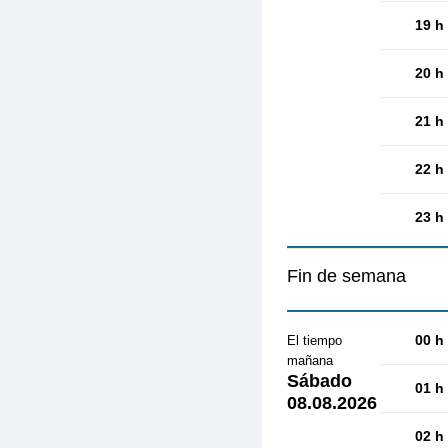
19 h
20 h
21 h
22 h
23 h
Fin de semana
00 h
El tiempo
mañana
Sábado
01 h
08.08.2026
02 h