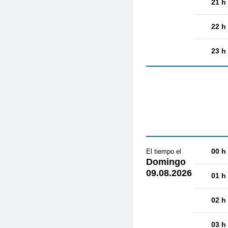
21 h
22 h
23 h
00 h
El tiempo el
Domingo
09.08.2026
01 h
02 h
03 h