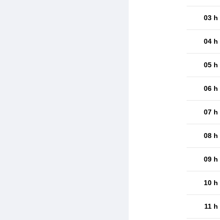
03 h
04 h
05 h
06 h
07 h
08 h
09 h
10 h
11 h