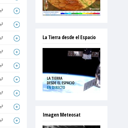
2
m
2
m
La Tierra desde el Espacio
2
m
2
m
2
m
2
m
2
m
2
m
Imagen Meteosat
2
m