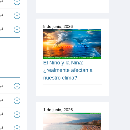
2
m
2
m
8 de junio, 2026
2
m
El Niño y la Niña:
¿realmente afectan a
nuestro clima?
2
m
2
m
1 de junio, 2026
2
m
2
m