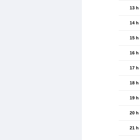
13 h
14 h
15 h
16 h
17 h
18 h
19 h
20 h
21 h