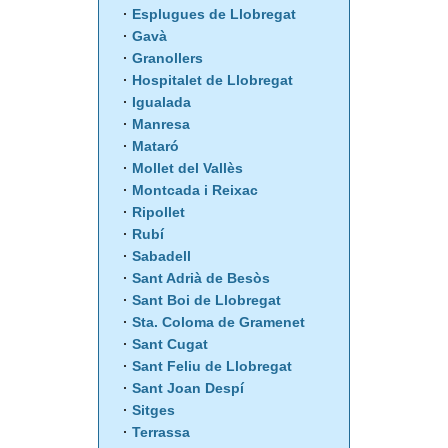
Esplugues de Llobregat
Gavà
Granollers
Hospitalet de Llobregat
Igualada
Manresa
Mataró
Mollet del Vallès
Montcada i Reixac
Ripollet
Rubí
Sabadell
Sant Adrià de Besòs
Sant Boi de Llobregat
Sta. Coloma de Gramenet
Sant Cugat
Sant Feliu de Llobregat
Sant Joan Despí
Sitges
Terrassa