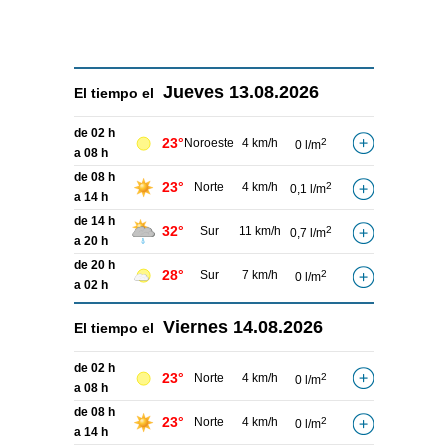
Jueves
13.08.2026
El tiempo el
de 02 h
23°
Noroeste
4 km/h
2
0 l/m
a 08 h
de 08 h
23°
Norte
4 km/h
2
0,1 l/m
a 14 h
de 14 h
32°
Sur
11 km/h
2
0,7 l/m
a 20 h
de 20 h
28°
Sur
7 km/h
2
0 l/m
a 02 h
Viernes
14.08.2026
El tiempo el
de 02 h
23°
Norte
4 km/h
2
0 l/m
a 08 h
de 08 h
23°
Norte
4 km/h
2
0 l/m
a 14 h