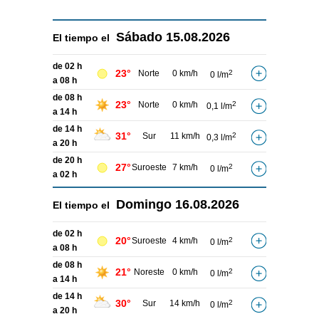
Sábado
15.08.2026
El tiempo el
de 02 h
23°
Norte
0 km/h
2
0 l/m
a 08 h
de 08 h
23°
Norte
0 km/h
2
0,1 l/m
a 14 h
de 14 h
31°
Sur
11 km/h
2
0,3 l/m
a 20 h
de 20 h
27°
Suroeste
7 km/h
2
0 l/m
a 02 h
Domingo
16.08.2026
El tiempo el
de 02 h
20°
Suroeste
4 km/h
2
0 l/m
a 08 h
de 08 h
21°
Noreste
0 km/h
2
0 l/m
a 14 h
de 14 h
30°
Sur
14 km/h
2
0 l/m
a 20 h