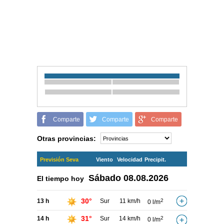
Comparte
Comparte
Comparte
Otras provincias:
Previsión Seva
Viento
Velocidad
Precipit.
Sábado
08.08.2026
El tiempo hoy
30°
13 h
Sur
11 km/h
2
0 l/m
31°
14 h
Sur
14 km/h
2
0 l/m