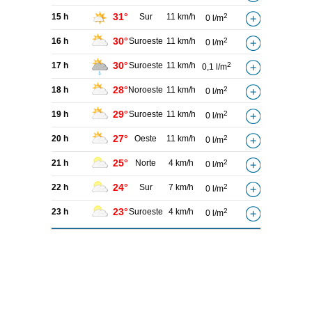
31°
15 h
Sur
11 km/h
2
0 l/m
30°
16 h
Suroeste
11 km/h
2
0 l/m
30°
17 h
Suroeste
11 km/h
2
0,1 l/m
28°
18 h
Noroeste
11 km/h
2
0 l/m
29°
19 h
Suroeste
11 km/h
2
0 l/m
27°
20 h
Oeste
11 km/h
2
0 l/m
25°
21 h
Norte
4 km/h
2
0 l/m
24°
22 h
Sur
7 km/h
2
0 l/m
23°
23 h
Suroeste
4 km/h
2
0 l/m