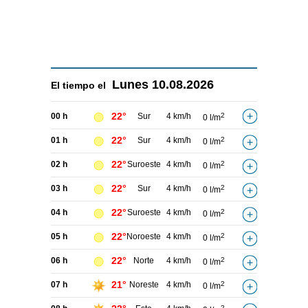
Lunes
10.08.2026
El tiempo el
22°
00 h
Sur
4 km/h
2
0 l/m
22°
01 h
Sur
4 km/h
2
0 l/m
22°
02 h
Suroeste
4 km/h
2
0 l/m
22°
03 h
Sur
4 km/h
2
0 l/m
22°
04 h
Suroeste
4 km/h
2
0 l/m
22°
05 h
Noroeste
4 km/h
2
0 l/m
22°
06 h
Norte
4 km/h
2
0 l/m
21°
07 h
Noreste
4 km/h
2
0 l/m
2