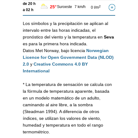
de 20 h
25°
Suroeste
7 km/h
2
0 l/m
a 02 h
Los símbolos y la precipitación se aplican al
intervalo entre las horas indicadas, el
pronóstico del viento y la temperatura en
Seva
es para la primera hora indicada.
Datos Met Norway, bajo licencia
Norwegian
Licence for Open Government Data (NLOD)
2.0
y
Creative Commons 4.0 BY
International
* La temperatura de sensación se calcula con
la fórmula de temperatura aparente, basada
en un modelo matemático de un adulto,
caminando al aire libre, a la sombra
(Steadman 1994). A diferencia de otros
índices, se utilizan los valores de viento,
humedad y temperatura en todo el rango
termométrico.