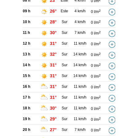
23°
08 h
Este
4 km/h
0 l/m
26°
09 h
Este
4 km/h
2
0 l/m
28°
10 h
Sur
4 km/h
2
0 l/m
30°
11 h
Sur
7 km/h
2
0 l/m
31°
12 h
Sur
11 km/h
2
0 l/m
32°
13 h
Sur
14 km/h
2
0 l/m
31°
14 h
Sur
14 km/h
2
0 l/m
31°
15 h
Sur
14 km/h
2
0 l/m
31°
16 h
Sur
11 km/h
2
0 l/m
31°
17 h
Sur
11 km/h
2
0 l/m
30°
18 h
Sur
11 km/h
2
0 l/m
29°
19 h
Sur
11 km/h
2
0 l/m
27°
20 h
Sur
7 km/h
2
0 l/m