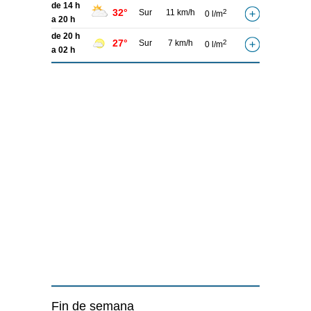
de 14 h
32°
Sur
11 km/h
2
0 l/m
a 20 h
de 20 h
27°
Sur
7 km/h
2
0 l/m
a 02 h
Fin de semana