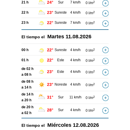
24°
21 h
Sur
7 km/h
2
0 l/m
23°
22 h
Sureste
4 km/h
2
0 l/m
22°
23 h
Sureste
7 km/h
2
0 l/m
Martes
11.08.2026
El tiempo el
22°
00 h
Sureste
4 km/h
2
0 l/m
22°
01 h
Este
4 km/h
2
0 l/m
de 02 h
23°
Este
4 km/h
2
0 l/m
a 08 h
de 08 h
23°
Noreste
4 km/h
2
0 l/m
a 14 h
de 14 h
31°
Sur
11 km/h
2
0 l/m
a 20 h
de 20 h
28°
Sur
4 km/h
2
0 l/m
a 02 h
Miércoles
12.08.2026
El tiempo el