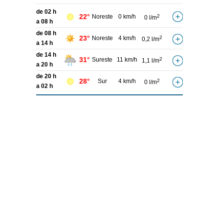
de 02 h
22°
Noreste
0 km/h
2
0 l/m
a 08 h
de 08 h
23°
Noreste
4 km/h
2
0,2 l/m
a 14 h
de 14 h
31°
Sureste
11 km/h
2
1,1 l/m
a 20 h
de 20 h
28°
Sur
4 km/h
2
0 l/m
a 02 h