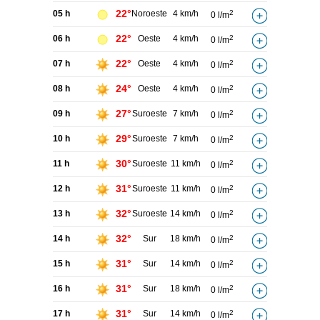
22°
05 h
Noroeste
4 km/h
2
0 l/m
22°
06 h
Oeste
4 km/h
2
0 l/m
22°
07 h
Oeste
4 km/h
2
0 l/m
24°
08 h
Oeste
4 km/h
2
0 l/m
27°
09 h
Suroeste
7 km/h
2
0 l/m
29°
10 h
Suroeste
7 km/h
2
0 l/m
30°
11 h
Suroeste
11 km/h
2
0 l/m
31°
12 h
Suroeste
11 km/h
2
0 l/m
32°
13 h
Suroeste
14 km/h
2
0 l/m
32°
14 h
Sur
18 km/h
2
0 l/m
31°
15 h
Sur
14 km/h
2
0 l/m
31°
16 h
Sur
18 km/h
2
0 l/m
31°
17 h
Sur
14 km/h
2
0 l/m