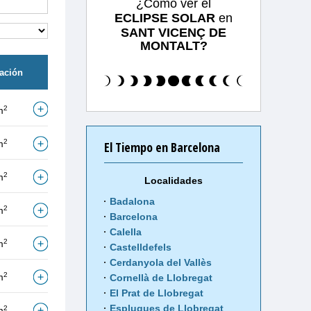
¿Cómo ver el
ECLIPSE SOLAR
en
SANT VICENÇ DE
MONTALT?
tación
2
m
2
m
El Tiempo en Barcelona
2
m
Localidades
Badalona
2
m
Barcelona
Calella
2
m
Castelldefels
Cerdanyola del Vallès
2
m
Cornellà de Llobregat
El Prat de Llobregat
Esplugues de Llobregat
2
m