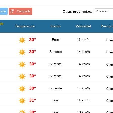
Otras provincias:
arte
Comparte
de
Temperatura
Viento
Velocidad
Precipi
30°
Este
11 km/h
0 l/
30°
Sureste
14 km/h
0 l/
30°
Sureste
14 km/h
0 l/
30°
Sureste
14 km/h
0 l/
30°
Sureste
14 km/h
0 l/
31°
Sur
11 km/h
0 l/
30°
Sur
18 km/h
0 l/