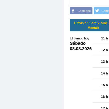
Comparte
Comp
Previsión Sant Vicenç 
Montalt
11 h
El tiempo hoy
Sábado
08.08.2026
12 h
13 h
14 h
15 h
16 h
17 h