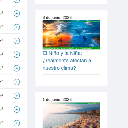
2
m
8 de junio, 2026
2
m
2
m
El Niño y la Niña:
2
m
¿realmente afectan a
nuestro clima?
2
m
2
m
2
m
1 de junio, 2026
2
m
2
m