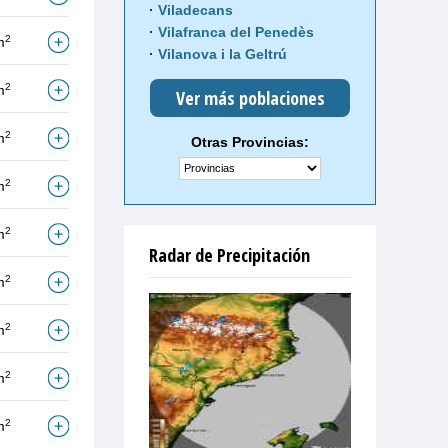
Viladecans
Vilafranca del Penedès
2
m
Vilanova i la Geltrú
2
m
Ver más poblaciones
2
m
Otras Provincias:
2
m
2
m
Radar de Precipitación
2
m
2
m
2
m
2
m