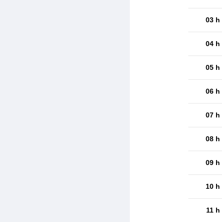
03 h
04 h
05 h
06 h
07 h
08 h
09 h
10 h
11 h