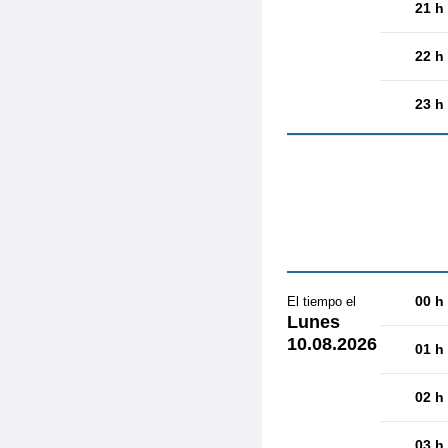
21 h
22 h
23 h
00 h
El tiempo el
Lunes
10.08.2026
01 h
02 h
03 h