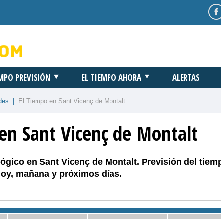
EMPO PREVISIÓN
EL TIEMPO AHORA
ALERTAS
des
|
El Tiempo en Sant Vicenç de Montalt
en Sant Vicenç de Montalt
ógico en Sant Vicenç de Montalt. Previsión del tiem
hoy, mañana y próximos días.