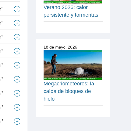
Verano 2026: calor
2
m
persistente y tormentas
2
m
2
m
18 de mayo, 2026
2
m
2
m
2
m
Megacriometeoros: la
caída de bloques de
2
m
hielo
2
m
2
m