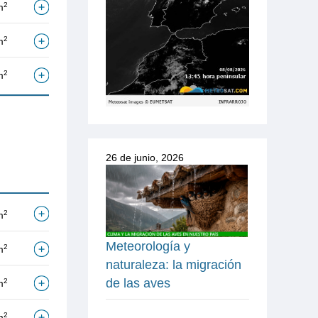
2
m
2
m
2
m
26 de junio, 2026
2
m
Meteorología y
2
m
naturaleza: la migración
de las aves
2
m
2
m