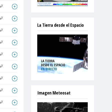
2
m
2
m
La Tierra desde el Espacio
2
m
2
m
2
m
2
m
2
m
2
m
Imagen Meteosat
2
m