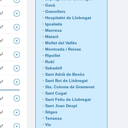
Gavà
Granollers
2
m
Hospitalet de Llobregat
Igualada
2
m
Manresa
Mataró
2
m
Mollet del Vallès
Montcada i Reixac
2
m
Ripollet
Rubí
2
Sabadell
m
Sant Adrià de Besòs
Sant Boi de Llobregat
2
m
Sta. Coloma de Gramenet
Sant Cugat
2
m
Sant Feliu de Llobregat
Sant Joan Despí
Sitges
2
m
Terrassa
Vic
2
m