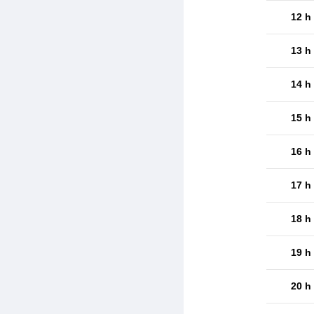
12 h
13 h
14 h
15 h
16 h
17 h
18 h
19 h
20 h