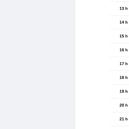
13 h
14 h
15 h
16 h
17 h
18 h
19 h
20 h
21 h