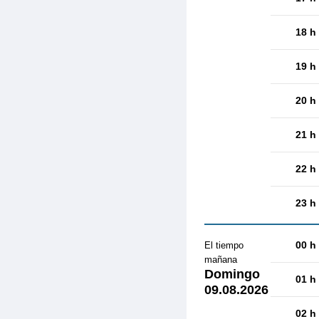
18 h
19 h
20 h
21 h
22 h
23 h
00 h
El tiempo
mañana
Domingo
01 h
09.08.2026
02 h