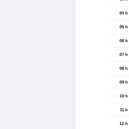
04 h
05 h
06 h
07 h
08 h
09 h
10 h
11 h
12 h