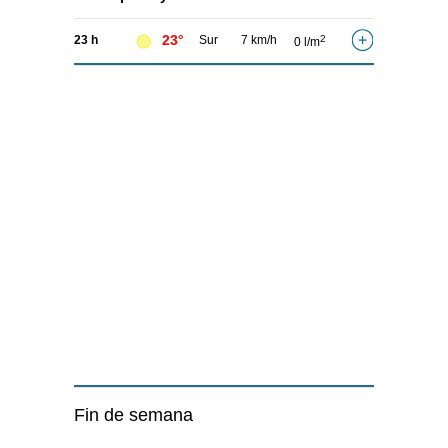
23°
23 h
Sur
7 km/h
2
0 l/m
Fin de semana