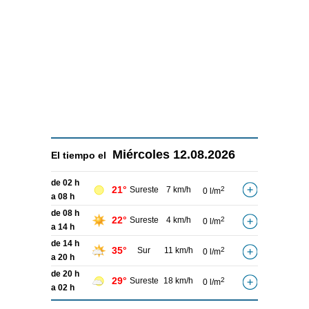
Miércoles
12.08.2026
El tiempo el
de 02 h
21°
Sureste
7 km/h
2
0 l/m
a 08 h
de 08 h
22°
Sureste
4 km/h
2
0 l/m
a 14 h
de 14 h
35°
Sur
11 km/h
2
0 l/m
a 20 h
de 20 h
29°
Sureste
18 km/h
2
0 l/m
a 02 h