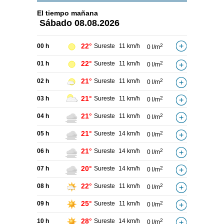
El tiempo
mañana
Sábado
08.08.2026
22°
00 h
Sureste
11 km/h
2
0 l/m
22°
01 h
Sureste
11 km/h
2
0 l/m
21°
02 h
Sureste
11 km/h
2
0 l/m
21°
03 h
Sureste
11 km/h
2
0 l/m
21°
04 h
Sureste
11 km/h
2
0 l/m
21°
05 h
Sureste
14 km/h
2
0 l/m
21°
06 h
Sureste
14 km/h
2
0 l/m
20°
07 h
Sureste
14 km/h
2
0 l/m
22°
08 h
Sureste
11 km/h
2
0 l/m
25°
09 h
Sureste
11 km/h
2
0 l/m
28°
10 h
Sureste
14 km/h
2
0 l/m