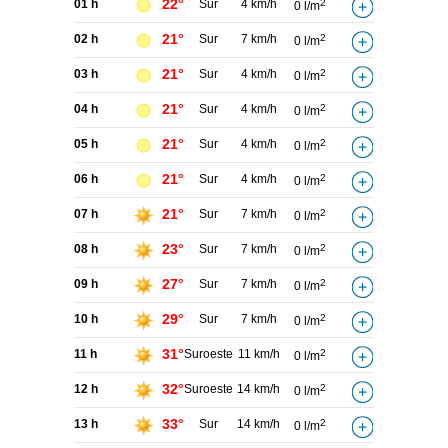
22°
01 h
Sur
4 km/h
2
0 l/m
21°
02 h
Sur
7 km/h
2
0 l/m
21°
03 h
Sur
4 km/h
2
0 l/m
21°
04 h
Sur
4 km/h
2
0 l/m
21°
05 h
Sur
4 km/h
2
0 l/m
21°
06 h
Sur
4 km/h
2
0 l/m
21°
07 h
Sur
7 km/h
2
0 l/m
23°
08 h
Sur
7 km/h
2
0 l/m
27°
09 h
Sur
7 km/h
2
0 l/m
29°
10 h
Sur
7 km/h
2
0 l/m
31°
11 h
Suroeste
11 km/h
2
0 l/m
32°
12 h
Suroeste
14 km/h
2
0 l/m
33°
13 h
Sur
14 km/h
2
0 l/m