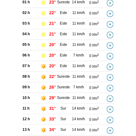
23°
01 h
Sureste
14 km/h
2
0 l/m
22°
02 h
Este
11 km/h
2
0 l/m
21°
03 h
Este
11 km/h
2
0 l/m
21°
04 h
Este
11 km/h
2
0 l/m
20°
05 h
Este
11 km/h
2
0 l/m
20°
06 h
Este
7 km/h
2
0 l/m
20°
07 h
Este
11 km/h
2
0 l/m
22°
08 h
Sureste
11 km/h
2
0 l/m
26°
09 h
Sureste
7 km/h
2
0 l/m
29°
10 h
Sureste
11 km/h
2
0 l/m
31°
11 h
Sur
14 km/h
2
0 l/m
33°
12 h
Sur
14 km/h
2
0 l/m
34°
13 h
Sur
14 km/h
2
0 l/m