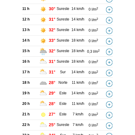
30°
11 h
Sureste
14 km/h
2
0 l/m
31°
12 h
Sureste
14 km/h
2
0 l/m
32°
13 h
Sureste
14 km/h
2
0 l/m
33°
14 h
Sureste
18 km/h
2
0 l/m
32°
15 h
Sureste
18 km/h
2
0,3 l/m
31°
16 h
Sureste
18 km/h
2
0 l/m
31°
17 h
Sur
14 km/h
2
0 l/m
28°
18 h
Norte
11 km/h
2
0 l/m
29°
19 h
Este
14 km/h
2
0 l/m
28°
20 h
Este
11 km/h
2
0 l/m
27°
21 h
Este
7 km/h
2
0 l/m
25°
22 h
Sureste
7 km/h
2
0 l/m
2