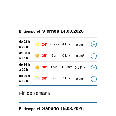
Viernes
14.08.2026
El tiempo el
de 02 h
24°
Sureste
4 km/h
2
0 l/m
a 08 h
de 08 h
25°
Sur
0 km/h
2
0 l/m
a 14 h
de 14 h
36°
Este
11 km/h
2
0,1 l/m
a 20 h
de 20 h
30°
Sur
7 km/h
2
0 l/m
a 02 h
Fin de semana
Sábado
15.08.2026
El tiempo el