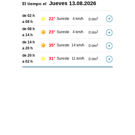
Jueves
13.08.2026
El tiempo el
de 02 h
22°
Sureste
4 km/h
2
0 l/m
a 08 h
de 08 h
23°
Sureste
4 km/h
2
0 l/m
a 14 h
de 14 h
35°
Sureste
14 km/h
2
0 l/m
a 20 h
de 20 h
31°
Sureste
11 km/h
2
0 l/m
a 02 h