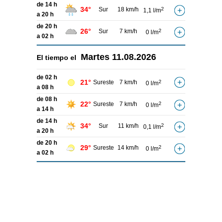
de 14 h
34°
Sur
18 km/h
2
1,1 l/m
a 20 h
de 20 h
26°
Sur
7 km/h
2
0 l/m
a 02 h
Martes
11.08.2026
El tiempo el
de 02 h
21°
Sureste
7 km/h
2
0 l/m
a 08 h
de 08 h
22°
Sureste
7 km/h
2
0 l/m
a 14 h
de 14 h
34°
Sur
11 km/h
2
0,1 l/m
a 20 h
de 20 h
29°
Sureste
14 km/h
2
0 l/m
a 02 h