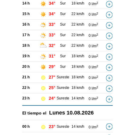
34°
14 h
Sur
18 km/h
2
0 l/m
34°
15 h
Sur
22 km/h
2
0 l/m
33°
16 h
Sur
22 km/h
2
0 l/m
33°
17 h
Sur
22 km/h
2
0 l/m
32°
18 h
Sur
22 km/h
2
0 l/m
31°
19 h
Sur
18 km/h
2
0 l/m
29°
20 h
Sur
18 km/h
2
0 l/m
27°
21 h
Sureste
18 km/h
2
0 l/m
25°
22 h
Sureste
18 km/h
2
0 l/m
24°
23 h
Sureste
14 km/h
2
0 l/m
Lunes
10.08.2026
El tiempo el
23°
00 h
Sureste
14 km/h
2
0 l/m