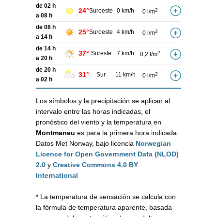
de 02 h
24°
Suroeste
0 km/h
2
0 l/m
a 08 h
de 08 h
25°
Suroeste
4 km/h
2
0 l/m
a 14 h
de 14 h
37°
Sureste
7 km/h
2
0,2 l/m
a 20 h
de 20 h
31°
Sur
11 km/h
2
0 l/m
a 02 h
Los símbolos y la precipitación se aplican al
intervalo entre las horas indicadas, el
pronóstico del viento y la temperatura en
Montmaneu
es para la primera hora indicada.
Datos Met Norway, bajo licencia
Norwegian
Licence for Open Government Data (NLOD)
2.0
y
Creative Commons 4.0 BY
International
* La temperatura de sensación se calcula con
la fórmula de temperatura aparente, basada