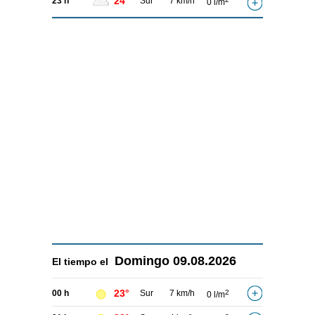
24°
23 h
Sur
7 km/h
0 l/m
Domingo
09.08.2026
El tiempo el
23°
00 h
Sur
7 km/h
2
0 l/m