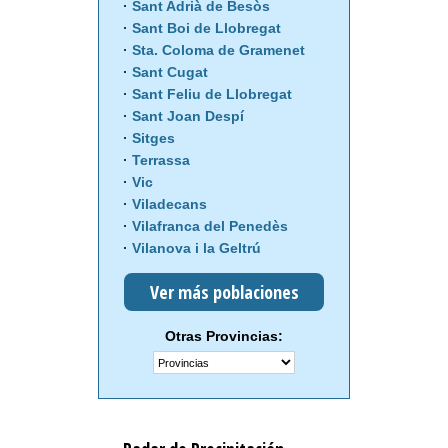
Sant Adrià de Besòs
Sant Boi de Llobregat
Sta. Coloma de Gramenet
Sant Cugat
Sant Feliu de Llobregat
Sant Joan Despí
Sitges
Terrassa
Vic
Viladecans
Vilafranca del Penedès
Vilanova i la Geltrú
Ver más poblaciones
Otras Provincias: