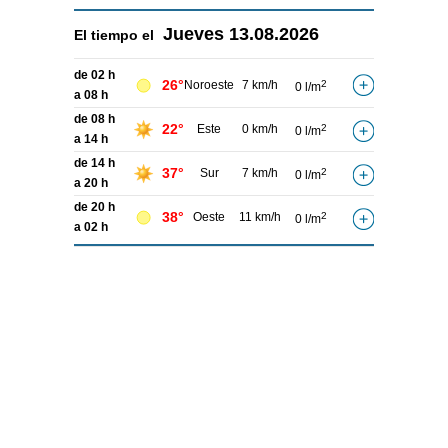
Jueves
13.08.2026
El tiempo el
de 02 h
26°
Noroeste
7 km/h
2
0 l/m
a 08 h
de 08 h
22°
Este
0 km/h
2
0 l/m
a 14 h
de 14 h
37°
Sur
7 km/h
2
0 l/m
a 20 h
de 20 h
38°
Oeste
11 km/h
2
0 l/m
a 02 h