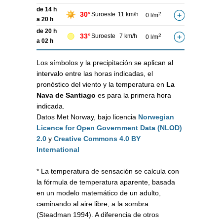
de 14 h
30°
Suroeste
11 km/h
2
0 l/m
a 20 h
de 20 h
33°
Suroeste
7 km/h
2
0 l/m
a 02 h
Los símbolos y la precipitación se aplican al
intervalo entre las horas indicadas, el
pronóstico del viento y la temperatura en
La
Nava de Santiago
es para la primera hora
indicada.
Datos Met Norway, bajo licencia
Norwegian
Licence for Open Government Data (NLOD)
2.0
y
Creative Commons 4.0 BY
International
* La temperatura de sensación se calcula con
la fórmula de temperatura aparente, basada
en un modelo matemático de un adulto,
caminando al aire libre, a la sombra
(Steadman 1994). A diferencia de otros