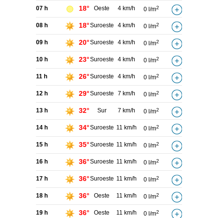
18°
07 h
Oeste
4 km/h
2
0 l/m
18°
08 h
Suroeste
4 km/h
2
0 l/m
20°
09 h
Suroeste
4 km/h
2
0 l/m
23°
10 h
Suroeste
4 km/h
2
0 l/m
26°
11 h
Suroeste
4 km/h
2
0 l/m
29°
12 h
Suroeste
7 km/h
2
0 l/m
32°
13 h
Sur
7 km/h
2
0 l/m
34°
14 h
Suroeste
11 km/h
2
0 l/m
35°
15 h
Suroeste
11 km/h
2
0 l/m
36°
16 h
Suroeste
11 km/h
2
0 l/m
36°
17 h
Suroeste
11 km/h
2
0 l/m
36°
18 h
Oeste
11 km/h
2
0 l/m
36°
19 h
Oeste
11 km/h
2
0 l/m