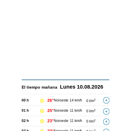
Lunes
10.08.2026
El tiempo
mañana
26°
00 h
Noroeste
14 km/h
2
0 l/m
25°
01 h
Noroeste
11 km/h
2
0 l/m
23°
02 h
Noroeste
11 km/h
2
0 l/m
2