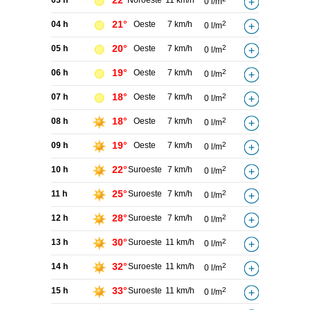
22°
03 h
Noroeste
11 km/h
0 l/m
21°
04 h
Oeste
7 km/h
2
0 l/m
20°
05 h
Oeste
7 km/h
2
0 l/m
19°
06 h
Oeste
7 km/h
2
0 l/m
18°
07 h
Oeste
7 km/h
2
0 l/m
18°
08 h
Oeste
7 km/h
2
0 l/m
19°
09 h
Oeste
7 km/h
2
0 l/m
22°
10 h
Suroeste
7 km/h
2
0 l/m
25°
11 h
Suroeste
7 km/h
2
0 l/m
28°
12 h
Suroeste
7 km/h
2
0 l/m
30°
13 h
Suroeste
11 km/h
2
0 l/m
32°
14 h
Suroeste
11 km/h
2
0 l/m
33°
15 h
Suroeste
11 km/h
2
0 l/m