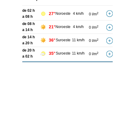
de 02 h
27°
Noroeste
4 km/h
2
0 l/m
a 08 h
de 08 h
21°
Noroeste
4 km/h
2
0 l/m
a 14 h
de 14 h
36°
Suroeste
11 km/h
2
0 l/m
a 20 h
de 20 h
35°
Suroeste
11 km/h
2
0 l/m
a 02 h