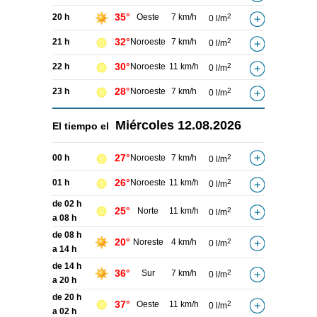
35°
20 h
Oeste
7 km/h
2
0 l/m
32°
21 h
Noroeste
7 km/h
2
0 l/m
30°
22 h
Noroeste
11 km/h
2
0 l/m
28°
23 h
Noroeste
7 km/h
2
0 l/m
Miércoles
12.08.2026
El tiempo el
27°
00 h
Noroeste
7 km/h
2
0 l/m
26°
01 h
Noroeste
11 km/h
2
0 l/m
de 02 h
25°
Norte
11 km/h
2
0 l/m
a 08 h
de 08 h
20°
Noreste
4 km/h
2
0 l/m
a 14 h
de 14 h
36°
Sur
7 km/h
2
0 l/m
a 20 h
de 20 h
37°
Oeste
11 km/h
2
0 l/m
a 02 h