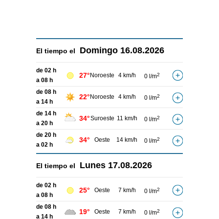
Domingo
16.08.2026
El tiempo el
de 02 h
27°
Noroeste
4 km/h
2
0 l/m
a 08 h
de 08 h
22°
Noroeste
4 km/h
2
0 l/m
a 14 h
de 14 h
34°
Suroeste
11 km/h
2
0 l/m
a 20 h
de 20 h
34°
Oeste
14 km/h
2
0 l/m
a 02 h
Lunes
17.08.2026
El tiempo el
de 02 h
25°
Oeste
7 km/h
2
0 l/m
a 08 h
de 08 h
19°
Oeste
7 km/h
2
0 l/m
a 14 h