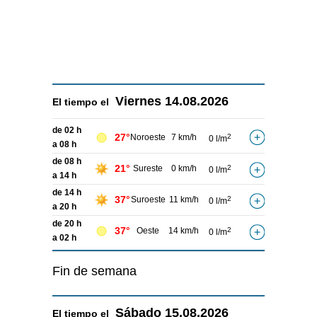
Viernes
14.08.2026
El tiempo el
de 02 h
27°
Noroeste
7 km/h
2
0 l/m
a 08 h
de 08 h
21°
Sureste
0 km/h
2
0 l/m
a 14 h
de 14 h
37°
Suroeste
11 km/h
2
0 l/m
a 20 h
de 20 h
37°
Oeste
14 km/h
2
0 l/m
a 02 h
Fin de semana
Sábado
15.08.2026
El tiempo el