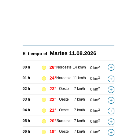
Martes
11.08.2026
El tiempo el
26°
00 h
Noroeste
14 km/h
2
0 l/m
24°
01 h
Noroeste
11 km/h
2
0 l/m
23°
02 h
Oeste
7 km/h
2
0 l/m
22°
03 h
Oeste
7 km/h
2
0 l/m
21°
04 h
Oeste
7 km/h
2
0 l/m
20°
05 h
Suroeste
7 km/h
2
0 l/m
19°
06 h
Oeste
7 km/h
2
0 l/m