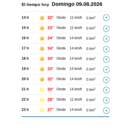
Domingo
09.08.2026
El tiempo hoy
32°
14 h
Oeste
11 km/h
2
0 l/m
33°
15 h
Oeste
11 km/h
2
0 l/m
34°
16 h
Oeste
14 km/h
2
0 l/m
34°
17 h
Oeste
14 km/h
2
0 l/m
34°
18 h
Oeste
14 km/h
2
0 l/m
33°
19 h
Oeste
14 km/h
2
0 l/m
32°
20 h
Oeste
14 km/h
2
0 l/m
30°
21 h
Oeste
14 km/h
2
0 l/m
28°
22 h
Oeste
11 km/h
2
0 l/m
27°
23 h
Oeste
14 km/h
2
0 l/m