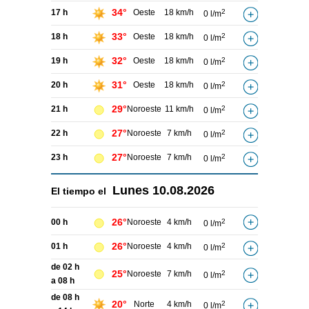
34°
17 h
Oeste
18 km/h
2
0 l/m
33°
18 h
Oeste
18 km/h
2
0 l/m
32°
19 h
Oeste
18 km/h
2
0 l/m
31°
20 h
Oeste
18 km/h
2
0 l/m
29°
21 h
Noroeste
11 km/h
2
0 l/m
27°
22 h
Noroeste
7 km/h
2
0 l/m
27°
23 h
Noroeste
7 km/h
2
0 l/m
Lunes
10.08.2026
El tiempo el
26°
00 h
Noroeste
4 km/h
2
0 l/m
26°
01 h
Noroeste
4 km/h
2
0 l/m
de 02 h
25°
Noroeste
7 km/h
2
0 l/m
a 08 h
de 08 h
20°
Norte
4 km/h
2
0 l/m