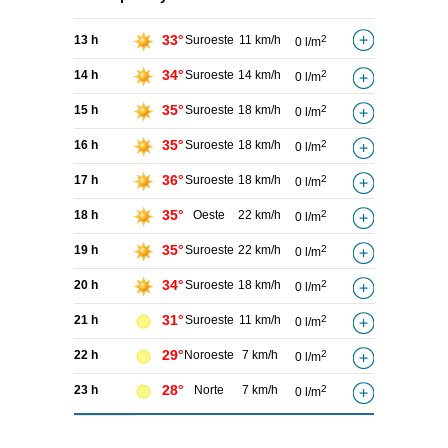
33°
13 h
Suroeste
11 km/h
2
0 l/m
34°
14 h
Suroeste
14 km/h
2
0 l/m
35°
15 h
Suroeste
18 km/h
2
0 l/m
35°
16 h
Suroeste
18 km/h
2
0 l/m
36°
17 h
Suroeste
18 km/h
2
0 l/m
35°
18 h
Oeste
22 km/h
2
0 l/m
35°
19 h
Suroeste
22 km/h
2
0 l/m
34°
20 h
Suroeste
18 km/h
2
0 l/m
31°
21 h
Suroeste
11 km/h
2
0 l/m
29°
22 h
Noroeste
7 km/h
2
0 l/m
28°
23 h
Norte
7 km/h
2
0 l/m