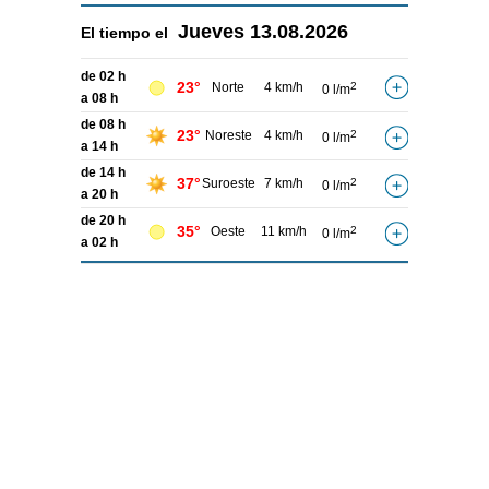
Jueves
13.08.2026
El tiempo el
de 02 h
23°
Norte
4 km/h
2
0 l/m
a 08 h
de 08 h
23°
Noreste
4 km/h
2
0 l/m
a 14 h
de 14 h
37°
Suroeste
7 km/h
2
0 l/m
a 20 h
de 20 h
35°
Oeste
11 km/h
2
0 l/m
a 02 h