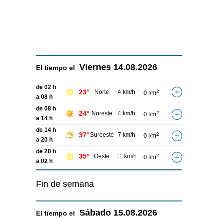
Viernes
14.08.2026
El tiempo el
de 02 h
23°
Norte
4 km/h
2
0 l/m
a 08 h
de 08 h
24°
Noreste
4 km/h
2
0 l/m
a 14 h
de 14 h
37°
Suroeste
7 km/h
2
0 l/m
a 20 h
de 20 h
35°
Oeste
11 km/h
2
0 l/m
a 02 h
Fin de semana
Sábado
15.08.2026
El tiempo el