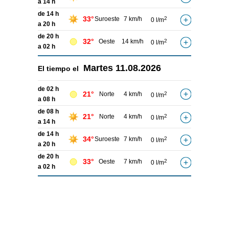
a 14 h
de 14 h
33°
Suroeste
7 km/h
2
0 l/m
a 20 h
de 20 h
32°
Oeste
14 km/h
2
0 l/m
a 02 h
Martes
11.08.2026
El tiempo el
de 02 h
21°
Norte
4 km/h
2
0 l/m
a 08 h
de 08 h
21°
Norte
4 km/h
2
0 l/m
a 14 h
de 14 h
34°
Suroeste
7 km/h
2
0 l/m
a 20 h
de 20 h
33°
Oeste
7 km/h
2
0 l/m
a 02 h