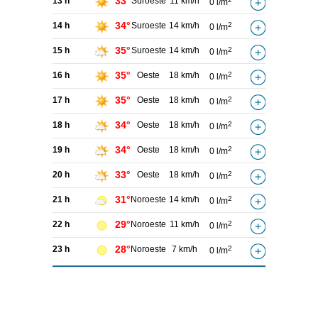
33°
13 h
Suroeste
11 km/h
0 l/m
34°
14 h
Suroeste
14 km/h
2
0 l/m
35°
15 h
Suroeste
14 km/h
2
0 l/m
35°
16 h
Oeste
18 km/h
2
0 l/m
35°
17 h
Oeste
18 km/h
2
0 l/m
34°
18 h
Oeste
18 km/h
2
0 l/m
34°
19 h
Oeste
18 km/h
2
0 l/m
33°
20 h
Oeste
18 km/h
2
0 l/m
31°
21 h
Noroeste
14 km/h
2
0 l/m
29°
22 h
Noroeste
11 km/h
2
0 l/m
28°
23 h
Noroeste
7 km/h
2
0 l/m