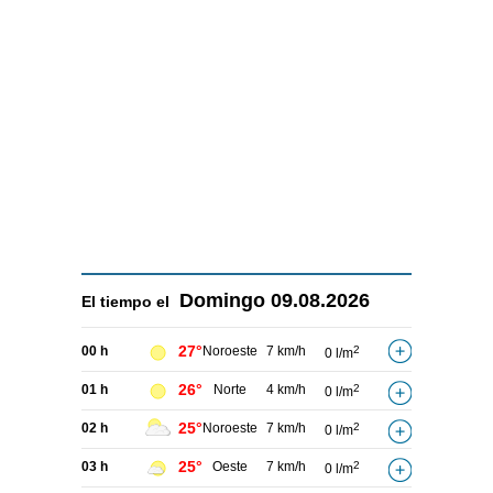
Domingo
09.08.2026
El tiempo el
27°
00 h
Noroeste
7 km/h
2
0 l/m
26°
01 h
Norte
4 km/h
2
0 l/m
25°
02 h
Noroeste
7 km/h
2
0 l/m
25°
03 h
Oeste
7 km/h
2
0 l/m