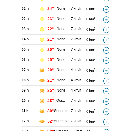
24°
01 h
Norte
7 km/h
2
0 l/m
23°
02 h
Norte
7 km/h
2
0 l/m
22°
03 h
Norte
7 km/h
2
0 l/m
21°
04 h
Norte
7 km/h
2
0 l/m
20°
05 h
Norte
7 km/h
2
0 l/m
20°
06 h
Norte
7 km/h
2
0 l/m
20°
07 h
Norte
4 km/h
2
0 l/m
21°
08 h
Norte
4 km/h
2
0 l/m
25°
09 h
Norte
4 km/h
2
0 l/m
28°
10 h
Oeste
7 km/h
2
0 l/m
30°
11 h
Suroeste
7 km/h
2
0 l/m
32°
12 h
Suroeste
7 km/h
2
0 l/m
2