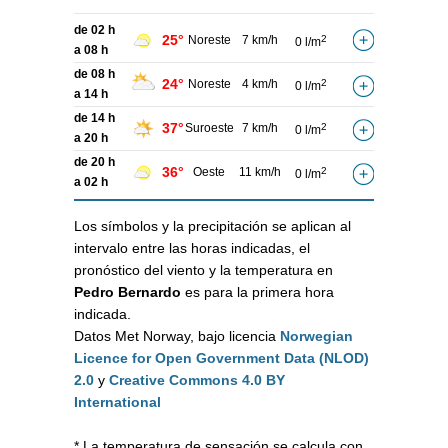
de 02 h
25°
Noreste
7 km/h
2
0 l/m
a 08 h
de 08 h
24°
Noreste
4 km/h
2
0 l/m
a 14 h
de 14 h
37°
Suroeste
7 km/h
2
0 l/m
a 20 h
de 20 h
36°
Oeste
11 km/h
2
0 l/m
a 02 h
Los símbolos y la precipitación se aplican al
intervalo entre las horas indicadas, el
pronóstico del viento y la temperatura en
Pedro Bernardo
es para la primera hora
indicada.
Datos Met Norway, bajo licencia
Norwegian
Licence for Open Government Data (NLOD)
2.0
y
Creative Commons 4.0 BY
International
* La temperatura de sensación se calcula con