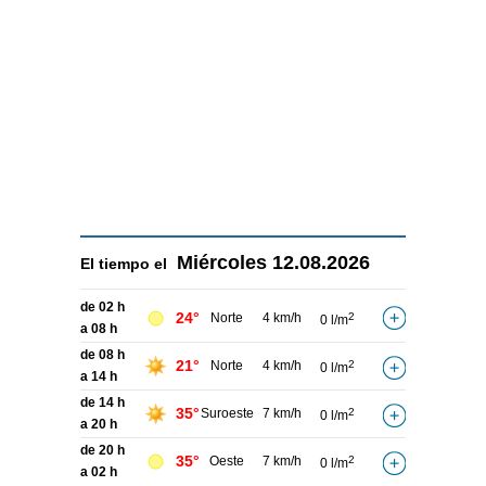
Miércoles
12.08.2026
El tiempo el
de 02 h
24°
Norte
4 km/h
2
0 l/m
a 08 h
de 08 h
21°
Norte
4 km/h
2
0 l/m
a 14 h
de 14 h
35°
Suroeste
7 km/h
2
0 l/m
a 20 h
de 20 h
35°
Oeste
7 km/h
2
0 l/m
a 02 h