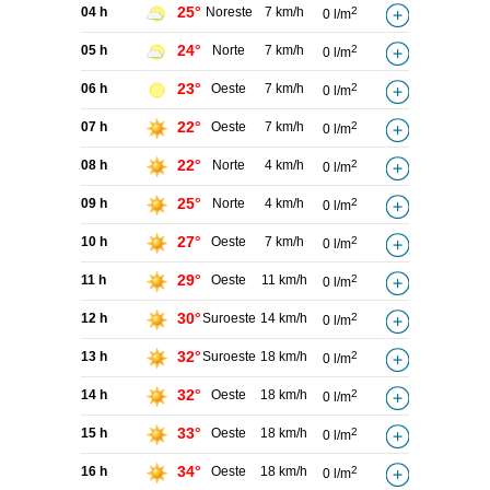
25°
04 h
Noreste
7 km/h
2
0 l/m
24°
05 h
Norte
7 km/h
2
0 l/m
23°
06 h
Oeste
7 km/h
2
0 l/m
22°
07 h
Oeste
7 km/h
2
0 l/m
22°
08 h
Norte
4 km/h
2
0 l/m
25°
09 h
Norte
4 km/h
2
0 l/m
27°
10 h
Oeste
7 km/h
2
0 l/m
29°
11 h
Oeste
11 km/h
2
0 l/m
30°
12 h
Suroeste
14 km/h
2
0 l/m
32°
13 h
Suroeste
18 km/h
2
0 l/m
32°
14 h
Oeste
18 km/h
2
0 l/m
33°
15 h
Oeste
18 km/h
2
0 l/m
34°
16 h
Oeste
18 km/h
2
0 l/m