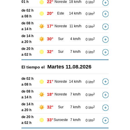
22°
01 h
Noreste
18 km/h
2
0 l/m
de 02 h
20°
Este
14 km/h
2
0 l/m
a 08 h
de 08 h
17°
Noreste
11 km/h
2
0 l/m
a 14 h
de 14 h
30°
Sur
4 km/h
2
0 l/m
a 20 h
de 20 h
32°
Sur
7 km/h
2
0 l/m
a 02 h
Martes
11.08.2026
El tiempo el
de 02 h
21°
Noreste
14 km/h
2
0 l/m
a 08 h
de 08 h
18°
Noreste
7 km/h
2
0 l/m
a 14 h
de 14 h
32°
Sur
7 km/h
2
0 l/m
a 20 h
de 20 h
33°
Suroeste
7 km/h
2
0 l/m
a 02 h