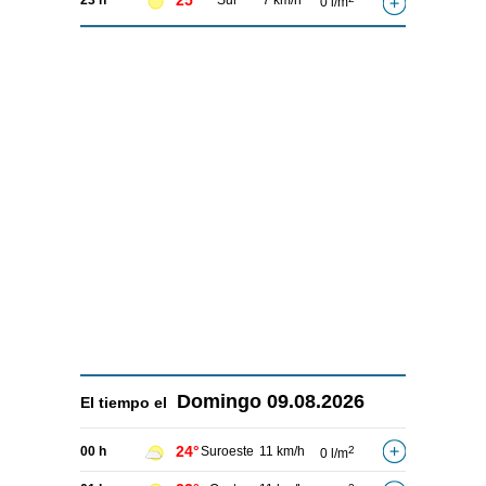
25°
23 h
Sur
7 km/h
0 l/m
Domingo
09.08.2026
El tiempo el
24°
00 h
Suroeste
11 km/h
2
0 l/m