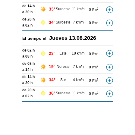
de 14 h
33°
Suroeste
11 km/h
2
0 l/m
a 20 h
de 20 h
34°
Suroeste
7 km/h
2
0 l/m
a 02 h
Jueves
13.08.2026
El tiempo el
de 02 h
23°
Este
18 km/h
2
0 l/m
a 08 h
de 08 h
19°
Noreste
7 km/h
2
0 l/m
a 14 h
de 14 h
34°
Sur
4 km/h
2
0 l/m
a 20 h
de 20 h
36°
Suroeste
11 km/h
2
0 l/m
a 02 h