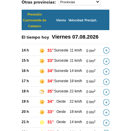
Otras provincias:
Previsión
Castroverde de
Viento
Velocidad
Precipit.
Campos
Viernes
07.08.2026
El tiempo hoy
31°
14 h
Suroeste
11 km/h
2
0 l/m
33°
15 h
Suroeste
11 km/h
2
0 l/m
34°
16 h
Suroeste
14 km/h
2
0 l/m
34°
17 h
Suroeste
18 km/h
2
0 l/m
35°
18 h
Suroeste
22 km/h
2
0 l/m
34°
19 h
Oeste
22 km/h
2
0 l/m
33°
20 h
Oeste
18 km/h
2
0 l/m
31°
21 h
Oeste
14 km/h
2
0 l/m