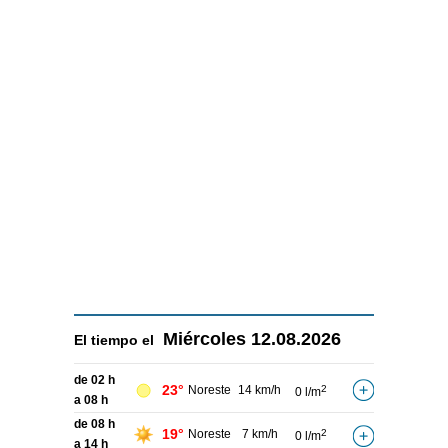
Miércoles
12.08.2026
El tiempo el
de 02 h
23°
Noreste
14 km/h
2
0 l/m
a 08 h
de 08 h
19°
Noreste
7 km/h
2
0 l/m
a 14 h