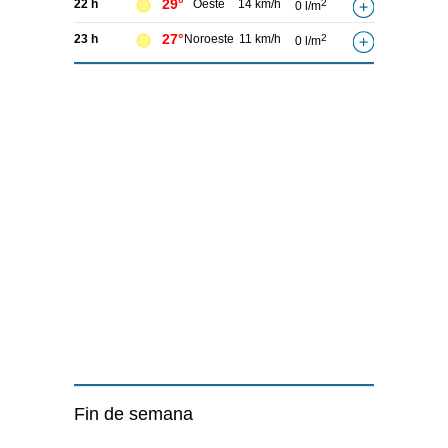
29°
22 h
Oeste
14 km/h
2
0 l/m
27°
23 h
Noroeste
11 km/h
2
0 l/m
Fin de semana