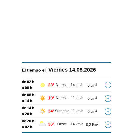
Viernes
14.08.2026
El tiempo el
de 02 h
23°
Noreste
14 km/h
2
0 l/m
a 08 h
de 08 h
19°
Noreste
11 km/h
2
0 l/m
a 14 h
de 14 h
34°
Suroeste
11 km/h
2
0 l/m
a 20 h
de 20 h
36°
Oeste
14 km/h
2
0,2 l/m
a 02 h