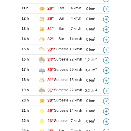
26°
11 h
Este
4 km/h
2
0 l/m
29°
12 h
Sur
4 km/h
2
0 l/m
31°
13 h
Sur
7 km/h
2
0 l/m
32°
14 h
Sur
14 km/h
2
0 l/m
33°
15 h
Suroeste
18 km/h
2
0 l/m
34°
16 h
Suroeste
22 km/h
2
1,2 l/m
30°
17 h
Suroeste
29 km/h
2
0,9 l/m
31°
18 h
Suroeste
18 km/h
2
0 l/m
31°
19 h
Suroeste
22 km/h
2
0,2 l/m
30°
20 h
Suroeste
22 km/h
2
0 l/m
29°
21 h
Suroeste
14 km/h
2
0 l/m
26°
22 h
Suroeste
7 km/h
2
0 l/m
2