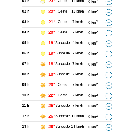
23°
01 h
Oeste
11 km/h
2
0 l/m
22°
02 h
Oeste
11 km/h
2
0 l/m
21°
03 h
Oeste
7 km/h
2
0 l/m
20°
04 h
Oeste
7 km/h
2
0 l/m
19°
05 h
Suroeste
4 km/h
2
0 l/m
19°
06 h
Suroeste
7 km/h
2
0 l/m
18°
07 h
Suroeste
7 km/h
2
0 l/m
18°
08 h
Suroeste
7 km/h
2
0 l/m
20°
09 h
Oeste
7 km/h
2
0 l/m
22°
10 h
Oeste
7 km/h
2
0 l/m
25°
11 h
Suroeste
7 km/h
2
0 l/m
26°
12 h
Suroeste
11 km/h
2
0 l/m
28°
13 h
Suroeste
14 km/h
2
0 l/m