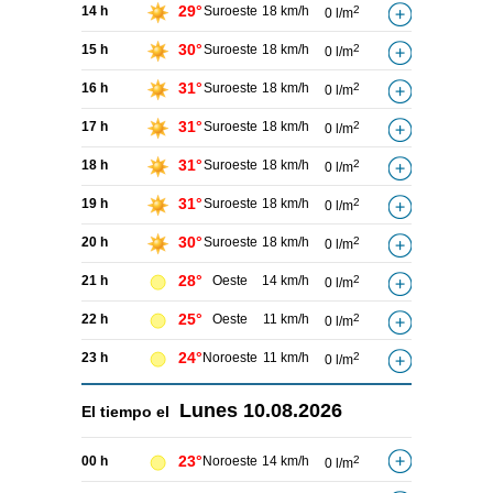
29°
14 h
Suroeste
18 km/h
2
0 l/m
30°
15 h
Suroeste
18 km/h
2
0 l/m
31°
16 h
Suroeste
18 km/h
2
0 l/m
31°
17 h
Suroeste
18 km/h
2
0 l/m
31°
18 h
Suroeste
18 km/h
2
0 l/m
31°
19 h
Suroeste
18 km/h
2
0 l/m
30°
20 h
Suroeste
18 km/h
2
0 l/m
28°
21 h
Oeste
14 km/h
2
0 l/m
25°
22 h
Oeste
11 km/h
2
0 l/m
24°
23 h
Noroeste
11 km/h
2
0 l/m
Lunes
10.08.2026
El tiempo el
23°
00 h
Noroeste
14 km/h
2
0 l/m