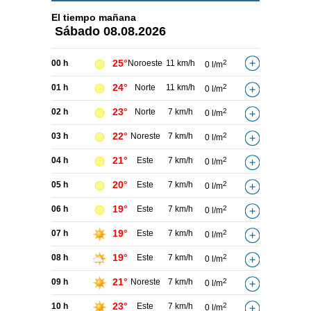
El tiempo
mañana
Sábado
08.08.2026
25°
00 h
Noroeste
11 km/h
2
0 l/m
24°
01 h
Norte
11 km/h
2
0 l/m
23°
02 h
Norte
7 km/h
2
0 l/m
22°
03 h
Noreste
7 km/h
2
0 l/m
21°
04 h
Este
7 km/h
2
0 l/m
20°
05 h
Este
7 km/h
2
0 l/m
19°
06 h
Este
7 km/h
2
0 l/m
19°
07 h
Este
7 km/h
2
0 l/m
19°
08 h
Este
7 km/h
2
0 l/m
21°
09 h
Noreste
7 km/h
2
0 l/m
23°
10 h
Este
7 km/h
2
0 l/m