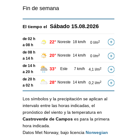
Fin de semana
Sábado
15.08.2026
El tiempo el
de 02 h
22°
Noreste
18 km/h
2
0 l/m
a 08 h
de 08 h
20°
Noreste
14 km/h
2
0 l/m
a 14 h
de 14 h
33°
Este
7 km/h
2
4,1 l/m
a 20 h
de 20 h
28°
Noreste
14 km/h
2
0,2 l/m
a 02 h
Los símbolos y la precipitación se aplican al
intervalo entre las horas indicadas, el
pronóstico del viento y la temperatura en
Castroverde de Campos
es para la primera
hora indicada.
Datos Met Norway, bajo licencia
Norwegian