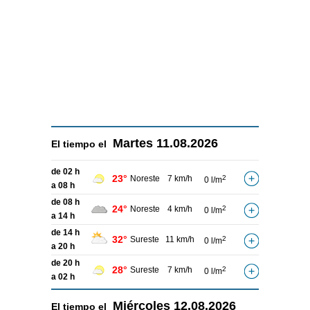
Martes
11.08.2026
El tiempo el
de 02 h
23°
Noreste
7 km/h
2
0 l/m
a 08 h
de 08 h
24°
Noreste
4 km/h
2
0 l/m
a 14 h
de 14 h
32°
Sureste
11 km/h
2
0 l/m
a 20 h
de 20 h
28°
Sureste
7 km/h
2
0 l/m
a 02 h
Miércoles
12.08.2026
El tiempo el