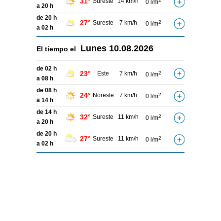
31°
Sureste
14 km/h
2
0 l/m
a 20 h
de 20 h
27°
Sureste
7 km/h
2
0 l/m
a 02 h
Lunes
10.08.2026
El tiempo el
de 02 h
23°
Este
7 km/h
2
0 l/m
a 08 h
de 08 h
24°
Noreste
7 km/h
2
0 l/m
a 14 h
de 14 h
32°
Sureste
11 km/h
2
0 l/m
a 20 h
de 20 h
27°
Sureste
11 km/h
2
0 l/m
a 02 h