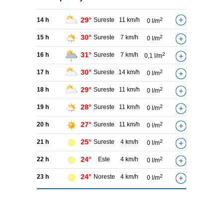
29°
14 h
Sureste
11 km/h
2
0 l/m
30°
15 h
Sureste
7 km/h
2
0 l/m
31°
16 h
Sureste
7 km/h
2
0,1 l/m
30°
17 h
Sureste
14 km/h
2
0 l/m
29°
18 h
Sureste
11 km/h
2
0 l/m
28°
19 h
Sureste
11 km/h
2
0 l/m
27°
20 h
Sureste
11 km/h
2
0 l/m
25°
21 h
Sureste
4 km/h
2
0 l/m
24°
22 h
Este
4 km/h
2
0 l/m
24°
23 h
Noreste
4 km/h
2
0 l/m