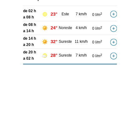
de 02 h
23°
Este
7 km/h
2
0 l/m
a 08 h
de 08 h
24°
Noreste
4 km/h
2
0 l/m
a 14 h
de 14 h
32°
Sureste
11 km/h
2
0 l/m
a 20 h
de 20 h
28°
Sureste
7 km/h
2
0 l/m
a 02 h