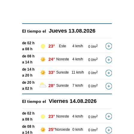
Jueves
13.08.2026
El tiempo el
de 02 h
23°
Este
4 km/h
2
0 l/m
a 08 h
de 08 h
24°
Noreste
4 km/h
2
0 l/m
a 14 h
de 14 h
33°
Sureste
11 km/h
2
0 l/m
a 20 h
de 20 h
28°
Sureste
7 km/h
2
0 l/m
a 02 h
Viernes
14.08.2026
El tiempo el
de 02 h
23°
Noreste
4 km/h
2
0 l/m
a 08 h
de 08 h
25°
Noroeste
0 km/h
2
0 l/m
a 14 h