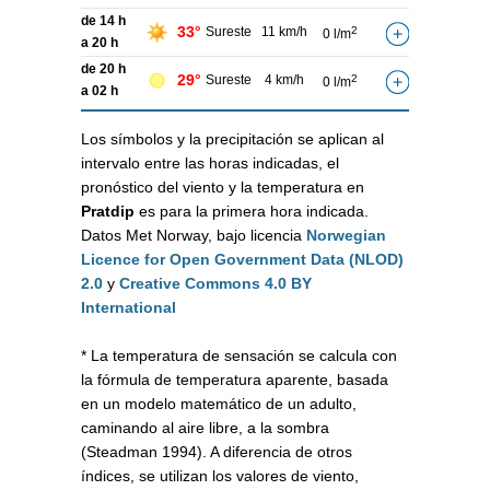
de 14 h
33°
Sureste
11 km/h
2
0 l/m
a 20 h
de 20 h
29°
Sureste
4 km/h
2
0 l/m
a 02 h
Los símbolos y la precipitación se aplican al
intervalo entre las horas indicadas, el
pronóstico del viento y la temperatura en
Pratdip
es para la primera hora indicada.
Datos Met Norway, bajo licencia
Norwegian
Licence for Open Government Data (NLOD)
2.0
y
Creative Commons 4.0 BY
International
* La temperatura de sensación se calcula con
la fórmula de temperatura aparente, basada
en un modelo matemático de un adulto,
caminando al aire libre, a la sombra
(Steadman 1994). A diferencia de otros
índices, se utilizan los valores de viento,