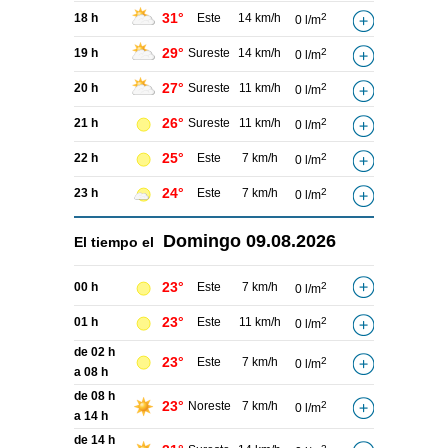
31°
18 h
Este
14 km/h
2
0 l/m
29°
19 h
Sureste
14 km/h
2
0 l/m
27°
20 h
Sureste
11 km/h
2
0 l/m
26°
21 h
Sureste
11 km/h
2
0 l/m
25°
22 h
Este
7 km/h
2
0 l/m
24°
23 h
Este
7 km/h
2
0 l/m
Domingo
09.08.2026
El tiempo el
23°
00 h
Este
7 km/h
2
0 l/m
23°
01 h
Este
11 km/h
2
0 l/m
de 02 h
23°
Este
7 km/h
2
0 l/m
a 08 h
de 08 h
23°
Noreste
7 km/h
2
0 l/m
a 14 h
de 14 h