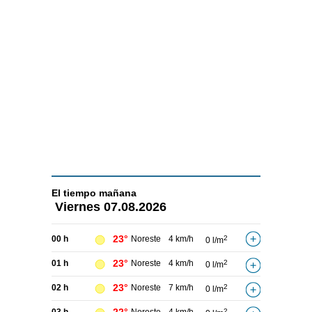
El tiempo
mañana
Viernes
07.08.2026
23°
00 h
Noreste
4 km/h
2
0 l/m
23°
01 h
Noreste
4 km/h
2
0 l/m
23°
02 h
Noreste
7 km/h
2
0 l/m
2