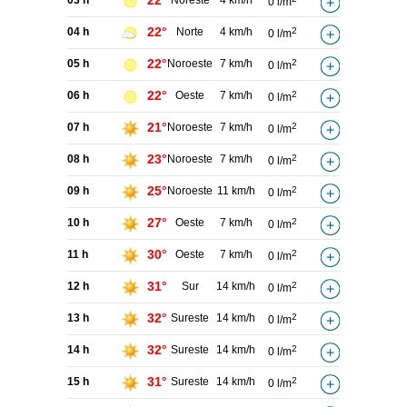
22°
03 h
Noreste
4 km/h
0 l/m
22°
04 h
Norte
4 km/h
2
0 l/m
22°
05 h
Noroeste
7 km/h
2
0 l/m
22°
06 h
Oeste
7 km/h
2
0 l/m
21°
07 h
Noroeste
7 km/h
2
0 l/m
23°
08 h
Noroeste
7 km/h
2
0 l/m
25°
09 h
Noroeste
11 km/h
2
0 l/m
27°
10 h
Oeste
7 km/h
2
0 l/m
30°
11 h
Oeste
7 km/h
2
0 l/m
31°
12 h
Sur
14 km/h
2
0 l/m
32°
13 h
Sureste
14 km/h
2
0 l/m
32°
14 h
Sureste
14 km/h
2
0 l/m
31°
15 h
Sureste
14 km/h
2
0 l/m