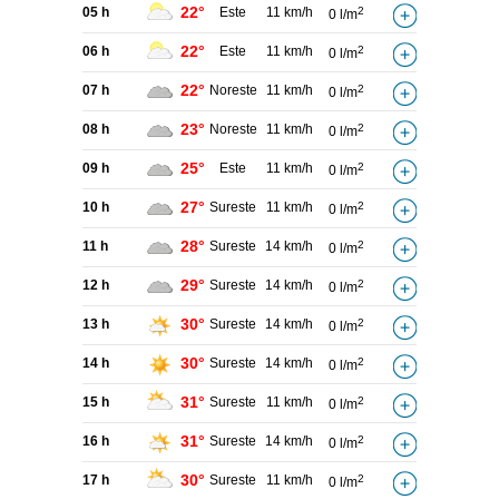
22°
05 h
Este
11 km/h
2
0 l/m
22°
06 h
Este
11 km/h
2
0 l/m
22°
07 h
Noreste
11 km/h
2
0 l/m
23°
08 h
Noreste
11 km/h
2
0 l/m
25°
09 h
Este
11 km/h
2
0 l/m
27°
10 h
Sureste
11 km/h
2
0 l/m
28°
11 h
Sureste
14 km/h
2
0 l/m
29°
12 h
Sureste
14 km/h
2
0 l/m
30°
13 h
Sureste
14 km/h
2
0 l/m
30°
14 h
Sureste
14 km/h
2
0 l/m
31°
15 h
Sureste
11 km/h
2
0 l/m
31°
16 h
Sureste
14 km/h
2
0 l/m
30°
17 h
Sureste
11 km/h
2
0 l/m