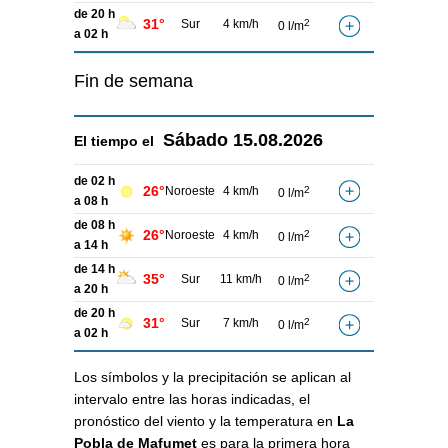
de 20 h
31°
Sur
4 km/h
2
0 l/m
a 02 h
Fin de semana
Sábado
15.08.2026
El tiempo el
de 02 h
26°
Noroeste
4 km/h
2
0 l/m
a 08 h
de 08 h
26°
Noroeste
4 km/h
2
0 l/m
a 14 h
de 14 h
35°
Sur
11 km/h
2
0 l/m
a 20 h
de 20 h
31°
Sur
7 km/h
2
0 l/m
a 02 h
Los símbolos y la precipitación se aplican al
intervalo entre las horas indicadas, el
pronóstico del viento y la temperatura en
La
Pobla de Mafumet
es para la primera hora