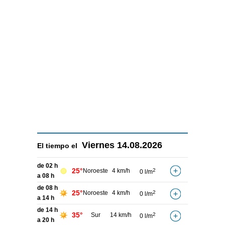
Viernes
14.08.2026
El tiempo el
de 02 h
25°
Noroeste
4 km/h
2
0 l/m
a 08 h
de 08 h
25°
Noroeste
4 km/h
2
0 l/m
a 14 h
de 14 h
35°
Sur
14 km/h
2
0 l/m
a 20 h