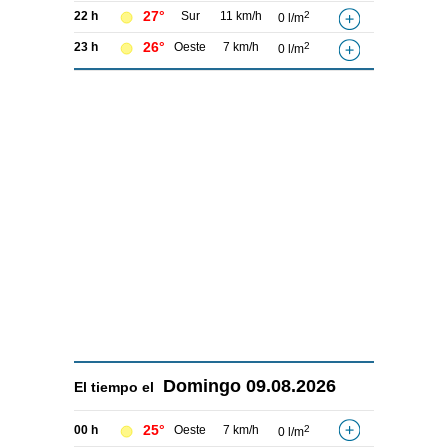
27°
22 h
Sur
11 km/h
2
0 l/m
26°
23 h
Oeste
7 km/h
2
0 l/m
Domingo
09.08.2026
El tiempo el
25°
00 h
Oeste
7 km/h
2
0 l/m