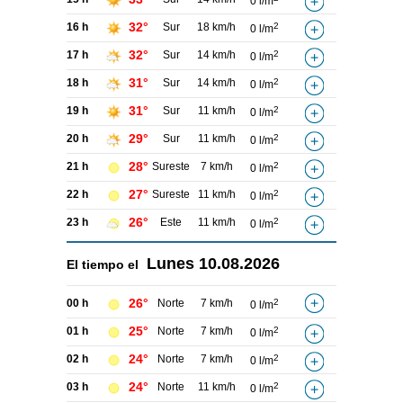
0 l/m
32°
16 h
Sur
18 km/h
2
0 l/m
32°
17 h
Sur
14 km/h
2
0 l/m
31°
18 h
Sur
14 km/h
2
0 l/m
31°
19 h
Sur
11 km/h
2
0 l/m
29°
20 h
Sur
11 km/h
2
0 l/m
28°
21 h
Sureste
7 km/h
2
0 l/m
27°
22 h
Sureste
11 km/h
2
0 l/m
26°
23 h
Este
11 km/h
2
0 l/m
Lunes
10.08.2026
El tiempo el
26°
00 h
Norte
7 km/h
2
0 l/m
25°
01 h
Norte
7 km/h
2
0 l/m
24°
02 h
Norte
7 km/h
2
0 l/m
24°
03 h
Norte
11 km/h
2
0 l/m