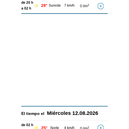
de 20 h
29°
Sureste
7 km/h
2
0 l/m
a 02 h
Miércoles
12.08.2026
El tiempo el
de 02 h
25°
Norte
4 km/h
2
0 l/m