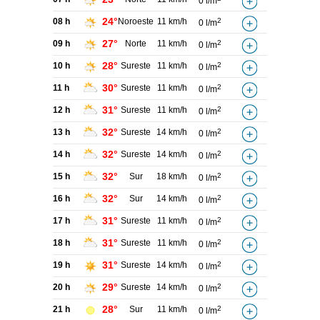
0 l/m
24°
08 h
Noroeste
11 km/h
2
0 l/m
27°
09 h
Norte
11 km/h
2
0 l/m
28°
10 h
Sureste
11 km/h
2
0 l/m
30°
11 h
Sureste
11 km/h
2
0 l/m
31°
12 h
Sureste
11 km/h
2
0 l/m
32°
13 h
Sureste
14 km/h
2
0 l/m
32°
14 h
Sureste
14 km/h
2
0 l/m
32°
15 h
Sur
18 km/h
2
0 l/m
32°
16 h
Sur
14 km/h
2
0 l/m
31°
17 h
Sureste
11 km/h
2
0 l/m
31°
18 h
Sureste
11 km/h
2
0 l/m
31°
19 h
Sureste
14 km/h
2
0 l/m
29°
20 h
Sureste
14 km/h
2
0 l/m
28°
21 h
Sur
11 km/h
2
0 l/m