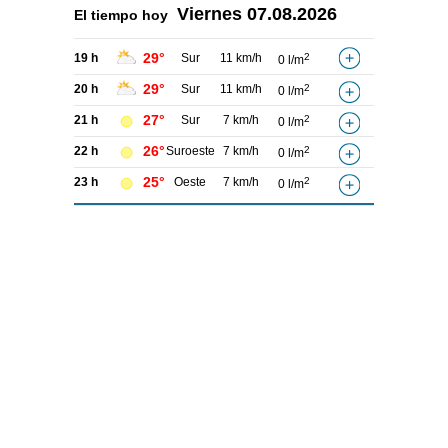
Viernes
07.08.2026
El tiempo hoy
29°
19 h
Sur
11 km/h
2
0 l/m
29°
20 h
Sur
11 km/h
2
0 l/m
27°
21 h
Sur
7 km/h
2
0 l/m
26°
22 h
Suroeste
7 km/h
2
0 l/m
25°
23 h
Oeste
7 km/h
2
0 l/m