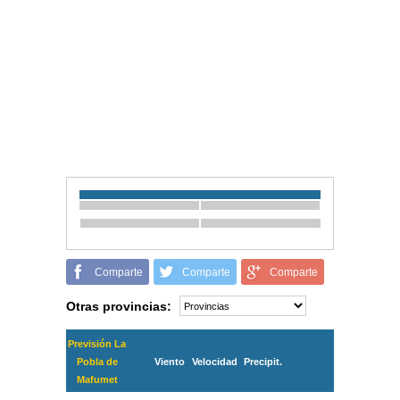
Comparte
Comparte
Comparte
Otras provincias:
Previsión La
Pobla de
Viento
Velocidad
Precipit.
Mafumet