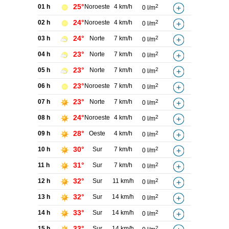
25°
01 h
Noroeste
4 km/h
2
0 l/m
24°
02 h
Noroeste
4 km/h
2
0 l/m
24°
03 h
Norte
7 km/h
2
0 l/m
23°
04 h
Norte
7 km/h
2
0 l/m
23°
05 h
Norte
7 km/h
2
0 l/m
23°
06 h
Noroeste
7 km/h
2
0 l/m
23°
07 h
Norte
7 km/h
2
0 l/m
24°
08 h
Noroeste
4 km/h
2
0 l/m
28°
09 h
Oeste
4 km/h
2
0 l/m
30°
10 h
Sur
7 km/h
2
0 l/m
31°
11 h
Sur
7 km/h
2
0 l/m
32°
12 h
Sur
11 km/h
2
0 l/m
32°
13 h
Sur
14 km/h
2
0 l/m
33°
14 h
Sur
14 km/h
2
0 l/m
33°
15 h
Sur
14 km/h
2