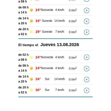
a 08 h
de 08 h
24°
Noroeste
4 km/h
2
0 l/m
a 14 h
de 14 h
34°
Sureste
14 km/h
2
0 l/m
a 20 h
de 20 h
29°
Sureste
7 km/h
2
0 l/m
a 02 h
Jueves
13.08.2026
El tiempo el
de 02 h
24°
Noroeste
4 km/h
2
0 l/m
a 08 h
de 08 h
24°
Noroeste
4 km/h
2
0 l/m
a 14 h
de 14 h
34°
Sur
14 km/h
2
0 l/m
a 20 h
de 20 h
30°
Sur
7 km/h
2
0 l/m
a 02 h