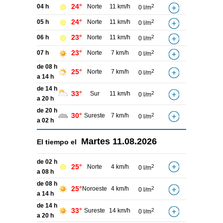
24°
04 h
Norte
11 km/h
2
0 l/m
24°
05 h
Norte
11 km/h
2
0 l/m
23°
06 h
Norte
11 km/h
2
0 l/m
23°
07 h
Norte
7 km/h
2
0 l/m
de 08 h
25°
Norte
7 km/h
2
0 l/m
a 14 h
de 14 h
33°
Sur
11 km/h
2
0 l/m
a 20 h
de 20 h
30°
Sureste
7 km/h
2
0 l/m
a 02 h
Martes
11.08.2026
El tiempo el
de 02 h
25°
Norte
4 km/h
2
0 l/m
a 08 h
de 08 h
25°
Noroeste
4 km/h
2
0 l/m
a 14 h
de 14 h
33°
Sureste
14 km/h
2
0 l/m
a 20 h