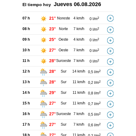
Jueves
06.08.2026
El tiempo hoy
21°
07 h
Noreste
4 km/h
2
0 l/m
23°
08 h
Norte
7 km/h
2
0 l/m
25°
09 h
Oeste
4 km/h
2
0 l/m
27°
10 h
Oeste
7 km/h
2
0 l/m
28°
11 h
Suroeste
7 km/h
2
0 l/m
28°
12 h
Sur
14 km/h
2
0,5 l/m
28°
13 h
Sur
11 km/h
2
0,2 l/m
29°
14 h
Sur
11 km/h
2
0,8 l/m
27°
15 h
Sur
11 km/h
2
0,7 l/m
27°
16 h
Suroeste
7 km/h
2
0,5 l/m
27°
17 h
Sur
7 km/h
2
0,6 l/m
27°
18 h
Sur
11 km/h
2
0,2 l/m