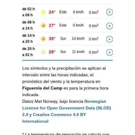
de 02 h
24°
Este
4 km/h
2
0 l/m
a 08 h
de 08 h
27°
Este
0 km/h
2
0 l/m
a 14 h
de 14 h
35°
Sur
14 km/h
2
0 l/m
a 20 h
de 20 h
29°
Sur
11 km/h
2
0 l/m
a 02 h
Los símbolos y la precipitación se aplican al
intervalo entre las horas indicadas, el
pronóstico del viento y la temperatura en
Figuerola del Camp
es para la primera hora
indicada.
Datos Met Norway, bajo licencia
Norwegian
Licence for Open Government Data (NLOD)
2.0
y
Creative Commons 4.0 BY
International
* La temperatura de sensación se calcula con