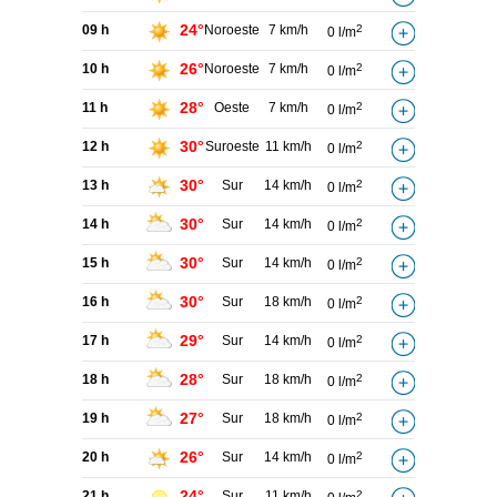
24°
09 h
Noroeste
7 km/h
2
0 l/m
26°
10 h
Noroeste
7 km/h
2
0 l/m
28°
11 h
Oeste
7 km/h
2
0 l/m
30°
12 h
Suroeste
11 km/h
2
0 l/m
30°
13 h
Sur
14 km/h
2
0 l/m
30°
14 h
Sur
14 km/h
2
0 l/m
30°
15 h
Sur
14 km/h
2
0 l/m
30°
16 h
Sur
18 km/h
2
0 l/m
29°
17 h
Sur
14 km/h
2
0 l/m
28°
18 h
Sur
18 km/h
2
0 l/m
27°
19 h
Sur
18 km/h
2
0 l/m
26°
20 h
Sur
14 km/h
2
0 l/m
24°
21 h
Sur
11 km/h
2