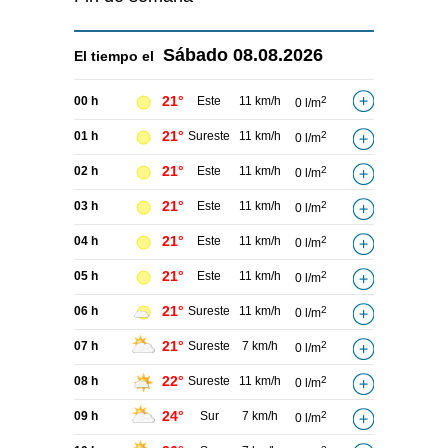
Sábado
08.08.2026
El tiempo el
21°
00 h
Este
11 km/h
2
0 l/m
21°
01 h
Sureste
11 km/h
2
0 l/m
21°
02 h
Este
11 km/h
2
0 l/m
21°
03 h
Este
11 km/h
2
0 l/m
21°
04 h
Este
11 km/h
2
0 l/m
21°
05 h
Este
11 km/h
2
0 l/m
21°
06 h
Sureste
11 km/h
2
0 l/m
21°
07 h
Sureste
7 km/h
2
0 l/m
22°
08 h
Sureste
11 km/h
2
0 l/m
24°
09 h
Sur
7 km/h
2
0 l/m