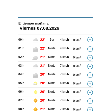
El tiempo
mañana
Viernes
07.08.2026
22°
00 h
Sur
4 km/h
2
0 l/m
22°
01 h
Norte
4 km/h
2
0 l/m
21°
02 h
Norte
4 km/h
2
0 l/m
21°
03 h
Norte
7 km/h
2
0 l/m
20°
04 h
Norte
7 km/h
2
0 l/m
20°
05 h
Norte
4 km/h
2
0 l/m
20°
06 h
Norte
4 km/h
2
0 l/m
20°
07 h
Norte
7 km/h
2
0 l/m
21°
08 h
Norte
7 km/h
2
0 l/m