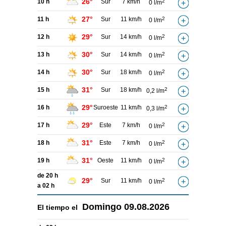
26°
10 h
Sur
7 km/h
2
0 l/m
27°
11 h
Sur
11 km/h
2
0 l/m
29°
12 h
Sur
14 km/h
2
0 l/m
30°
13 h
Sur
14 km/h
2
0 l/m
30°
14 h
Sur
18 km/h
2
0 l/m
31°
15 h
Sur
18 km/h
2
0,2 l/m
29°
16 h
Suroeste
11 km/h
2
0,3 l/m
29°
17 h
Este
7 km/h
2
0 l/m
31°
18 h
Este
7 km/h
2
0 l/m
31°
19 h
Oeste
11 km/h
2
0 l/m
de 20 h
29°
Sur
11 km/h
2
0 l/m
a 02 h
Domingo
09.08.2026
El tiempo el