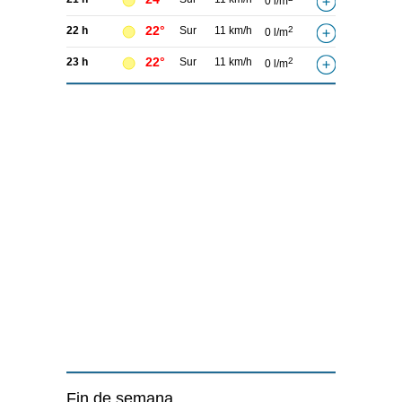
0 l/m
22°
22 h
Sur
11 km/h
2
0 l/m
22°
23 h
Sur
11 km/h
2
0 l/m
Fin de semana