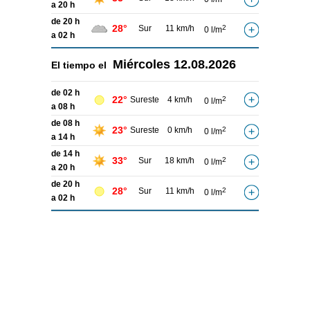
a 20 h
de 20 h
28°
Sur
11 km/h
2
0 l/m
a 02 h
Miércoles
12.08.2026
El tiempo el
de 02 h
22°
Sureste
4 km/h
2
0 l/m
a 08 h
de 08 h
23°
Sureste
0 km/h
2
0 l/m
a 14 h
de 14 h
33°
Sur
18 km/h
2
0 l/m
a 20 h
de 20 h
28°
Sur
11 km/h
2
0 l/m
a 02 h