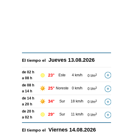
Jueves
13.08.2026
El tiempo el
de 02 h
23°
Este
4 km/h
2
0 l/m
a 08 h
de 08 h
25°
Noreste
0 km/h
2
0 l/m
a 14 h
de 14 h
34°
Sur
18 km/h
2
0 l/m
a 20 h
de 20 h
29°
Sur
11 km/h
2
0 l/m
a 02 h
Viernes
14.08.2026
El tiempo el