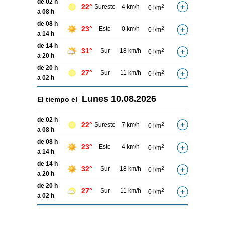
de 02 h
22°
Sureste
4 km/h
2
0 l/m
a 08 h
de 08 h
23°
Este
0 km/h
2
0 l/m
a 14 h
de 14 h
31°
Sur
18 km/h
2
0 l/m
a 20 h
de 20 h
27°
Sur
11 km/h
2
0 l/m
a 02 h
Lunes
10.08.2026
El tiempo el
de 02 h
22°
Sureste
7 km/h
2
0 l/m
a 08 h
de 08 h
23°
Este
4 km/h
2
0 l/m
a 14 h
de 14 h
32°
Sur
18 km/h
2
0 l/m
a 20 h
de 20 h
27°
Sur
11 km/h
2
0 l/m
a 02 h