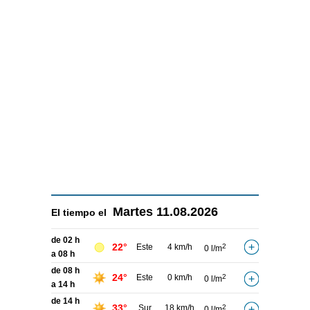
Martes
11.08.2026
El tiempo el
de 02 h
22°
Este
4 km/h
2
0 l/m
a 08 h
de 08 h
24°
Este
0 km/h
2
0 l/m
a 14 h
de 14 h
33°
Sur
18 km/h
2
0 l/m