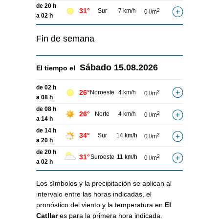
de 20 h
31°
Sur
7 km/h
2
0 l/m
a 02 h
Fin de semana
Sábado
15.08.2026
El tiempo el
de 02 h
26°
Noroeste
4 km/h
2
0 l/m
a 08 h
de 08 h
26°
Norte
4 km/h
2
0 l/m
a 14 h
de 14 h
34°
Sur
14 km/h
2
0 l/m
a 20 h
de 20 h
31°
Suroeste
11 km/h
2
0 l/m
a 02 h
Los símbolos y la precipitación se aplican al
intervalo entre las horas indicadas, el
pronóstico del viento y la temperatura en
El
Catllar
es para la primera hora indicada.