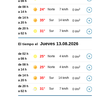
a 08 h
de 08 h
24°
Norte
7 km/h
2
0 l/m
a 14 h
de 14 h
35°
Sur
14 km/h
2
0 l/m
a 20 h
de 20 h
31°
Sur
7 km/h
2
0 l/m
a 02 h
Jueves
13.08.2026
El tiempo el
de 02 h
25°
Norte
4 km/h
2
0 l/m
a 08 h
de 08 h
25°
Norte
4 km/h
2
0 l/m
a 14 h
de 14 h
35°
Sur
14 km/h
2
0 l/m
a 20 h
de 20 h
31°
Sur
7 km/h
2
0 l/m
a 02 h