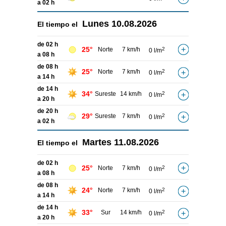
a 02 h
Lunes
10.08.2026
El tiempo el
de 02 h
25°
Norte
7 km/h
2
0 l/m
a 08 h
de 08 h
25°
Norte
7 km/h
2
0 l/m
a 14 h
de 14 h
34°
Sureste
14 km/h
2
0 l/m
a 20 h
de 20 h
29°
Sureste
7 km/h
2
0 l/m
a 02 h
Martes
11.08.2026
El tiempo el
de 02 h
25°
Norte
7 km/h
2
0 l/m
a 08 h
de 08 h
24°
Norte
7 km/h
2
0 l/m
a 14 h
de 14 h
33°
Sur
14 km/h
2
0 l/m
a 20 h