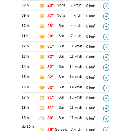
23°
08 h
Norte
7 km/h
2
0 l/m
27°
09 h
Norte
4 km/h
2
0 l/m
28°
10 h
Sur
4 km/h
2
0 l/m
30°
11 h
Sur
7 km/h
2
0 l/m
31°
12 h
Sur
11 km/h
2
0 l/m
32°
13 h
Sur
11 km/h
2
0 l/m
32°
14 h
Sur
14 km/h
2
0 l/m
32°
15 h
Sur
14 km/h
2
0 l/m
32°
16 h
Sur
14 km/h
2
0 l/m
31°
17 h
Sur
18 km/h
2
0 l/m
31°
18 h
Sur
11 km/h
2
0 l/m
30°
19 h
Sur
11 km/h
2
0 l/m
de 20 h
29°
Sureste
7 km/h
2
0 l/m