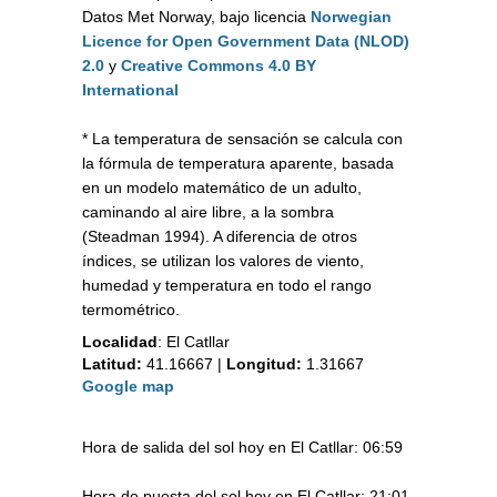
Datos Met Norway, bajo licencia
Norwegian
Licence for Open Government Data (NLOD)
2.0
y
Creative Commons 4.0 BY
International
* La temperatura de sensación se calcula con
la fórmula de temperatura aparente, basada
en un modelo matemático de un adulto,
caminando al aire libre, a la sombra
(Steadman 1994). A diferencia de otros
índices, se utilizan los valores de viento,
humedad y temperatura en todo el rango
termométrico.
Localidad
:
El Catllar
Latitud:
41.16667
|
Longitud:
1.31667
Google map
Hora de salida del sol hoy en El Catllar: 06:59
Hora de puesta del sol hoy en El Catllar: 21:01