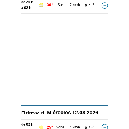
de 20 h
30°
Sur
7 km/h
2
0 l/m
a 02 h
Miércoles
12.08.2026
El tiempo el
de 02 h
25°
Norte
4 km/h
2
0 l/m