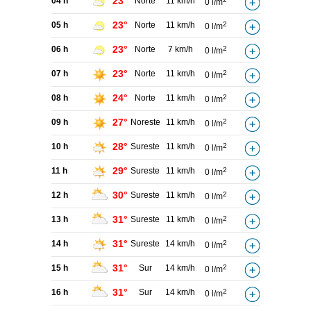
23°
04 h
Norte
11 km/h
0 l/m
23°
05 h
Norte
11 km/h
2
0 l/m
23°
06 h
Norte
7 km/h
2
0 l/m
23°
07 h
Norte
11 km/h
2
0 l/m
24°
08 h
Norte
11 km/h
2
0 l/m
27°
09 h
Noreste
11 km/h
2
0 l/m
28°
10 h
Sureste
11 km/h
2
0 l/m
29°
11 h
Sureste
11 km/h
2
0 l/m
30°
12 h
Sureste
11 km/h
2
0 l/m
31°
13 h
Sureste
11 km/h
2
0 l/m
31°
14 h
Sureste
14 km/h
2
0 l/m
31°
15 h
Sur
14 km/h
2
0 l/m
31°
16 h
Sur
14 km/h
2
0 l/m