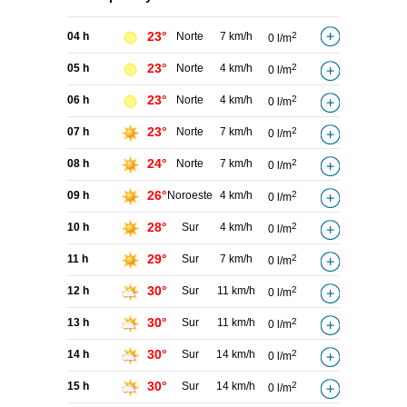
23°
04 h
Norte
7 km/h
2
0 l/m
23°
05 h
Norte
4 km/h
2
0 l/m
23°
06 h
Norte
4 km/h
2
0 l/m
23°
07 h
Norte
7 km/h
2
0 l/m
24°
08 h
Norte
7 km/h
2
0 l/m
26°
09 h
Noroeste
4 km/h
2
0 l/m
28°
10 h
Sur
4 km/h
2
0 l/m
29°
11 h
Sur
7 km/h
2
0 l/m
30°
12 h
Sur
11 km/h
2
0 l/m
30°
13 h
Sur
11 km/h
2
0 l/m
30°
14 h
Sur
14 km/h
2
0 l/m
30°
15 h
Sur
14 km/h
2
0 l/m