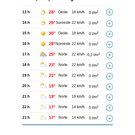
28°
13 h
Oeste
18 km/h
2
0 l/m
29°
14 h
Suroeste
22 km/h
2
0 l/m
30°
15 h
Oeste
18 km/h
2
0 l/m
28°
16 h
Noroeste
22 km/h
2
0 l/m
25°
17 h
Norte
22 km/h
2
0,1 l/m
23°
18 h
Norte
22 km/h
2
0 l/m
21°
19 h
Norte
22 km/h
2
0 l/m
19°
20 h
Norte
22 km/h
2
0 l/m
19°
21 h
Norte
18 km/h
2
0 l/m
17°
22 h
Norte
14 km/h
2
0 l/m
17°
23 h
Norte
14 km/h
2
0 l/m