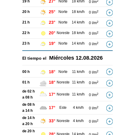
27°
19 h
Norte
18 km/h
2
0 l/m
25°
20 h
Norte
18 km/h
2
0 l/m
23°
21 h
Norte
14 km/h
2
0 l/m
20°
22 h
Noreste
18 km/h
2
0 l/m
19°
23 h
Norte
14 km/h
2
0 l/m
Miércoles
12.08.2026
El tiempo el
18°
00 h
Norte
11 km/h
2
0 l/m
18°
01 h
Noreste
11 km/h
2
0 l/m
de 02 h
17°
Noreste
11 km/h
2
0 l/m
a 08 h
de 08 h
17°
Este
4 km/h
2
0 l/m
a 14 h
de 14 h
33°
Noreste
4 km/h
2
0 l/m
a 20 h
de 20 h
28°
Noreste
14 km/h
2
0 l/m