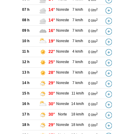
14°
07 h
Noreste
7 km/h
2
0 l/m
14°
08 h
Noreste
7 km/h
2
0 l/m
16°
09 h
Noreste
7 km/h
2
0 l/m
19°
10 h
Noreste
7 km/h
2
0 l/m
22°
11 h
Noreste
4 km/h
2
0 l/m
25°
12 h
Noreste
7 km/h
2
0 l/m
28°
13 h
Noreste
7 km/h
2
0 l/m
29°
14 h
Noreste
7 km/h
2
0 l/m
30°
15 h
Noreste
11 km/h
2
0 l/m
30°
16 h
Noreste
14 km/h
2
0 l/m
30°
17 h
Norte
18 km/h
2
0 l/m
29°
18 h
Noreste
18 km/h
2
0 l/m