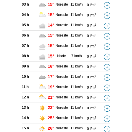
15°
03 h
Noreste
11 km/h
2
0 l/m
15°
04 h
Noreste
11 km/h
2
0 l/m
14°
05 h
Noreste
11 km/h
2
0 l/m
15°
06 h
Noreste
11 km/h
2
0 l/m
15°
07 h
Noreste
11 km/h
2
0 l/m
15°
08 h
Norte
7 km/h
2
0 l/m
16°
09 h
Noreste
11 km/h
2
0 l/m
17°
10 h
Noreste
11 km/h
2
0 l/m
19°
11 h
Noreste
11 km/h
2
0 l/m
21°
12 h
Noreste
11 km/h
2
0 l/m
23°
13 h
Noreste
11 km/h
2
0 l/m
25°
14 h
Noreste
11 km/h
2
0 l/m
26°
15 h
Noreste
11 km/h
2
0 l/m