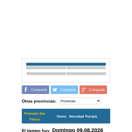
Comparte
Comparte
Comparte
Otras provincias:
Previsión San
Viento
Velocidad
Precipit.
Felices
Domingo
09.08.2026
El tiempo hoy