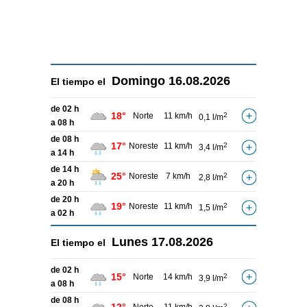
Domingo
16.08.2026
El tiempo el
de 02 h
18°
Norte
11 km/h
2
0,1 l/m
a 08 h
de 08 h
17°
Noreste
11 km/h
2
3,4 l/m
a 14 h
de 14 h
25°
Noreste
7 km/h
2
2,8 l/m
a 20 h
de 20 h
19°
Noreste
11 km/h
2
1,5 l/m
a 02 h
Lunes
17.08.2026
El tiempo el
de 02 h
15°
Norte
14 km/h
2
3,9 l/m
a 08 h
de 08 h
2