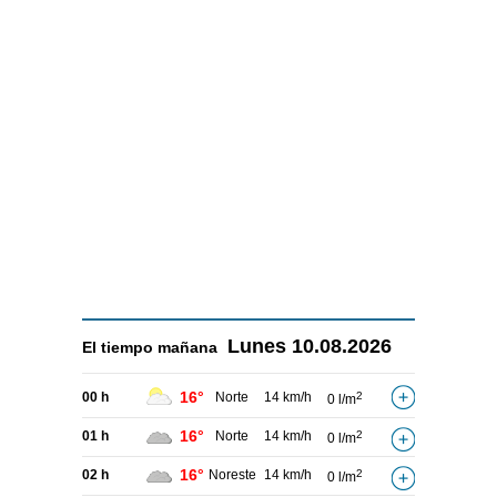
Lunes
10.08.2026
El tiempo
mañana
16°
00 h
Norte
14 km/h
2
0 l/m
16°
01 h
Norte
14 km/h
2
0 l/m
16°
02 h
Noreste
14 km/h
2
0 l/m