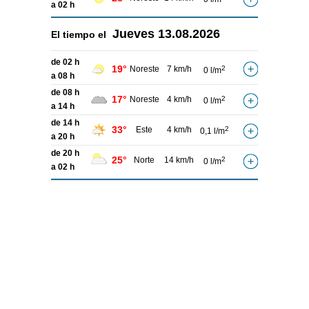
a 02 h
Jueves
13.08.2026
El tiempo el
de 02 h
19°
Noreste
7 km/h
2
0 l/m
a 08 h
de 08 h
17°
Noreste
4 km/h
2
0 l/m
a 14 h
de 14 h
33°
Este
4 km/h
2
0,1 l/m
a 20 h
de 20 h
25°
Norte
14 km/h
2
0 l/m
a 02 h