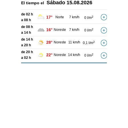
Sábado
15.08.2026
El tiempo el
de 02 h
17°
Norte
7 km/h
2
0 l/m
a 08 h
de 08 h
16°
Noreste
7 km/h
2
0 l/m
a 14 h
de 14 h
28°
Noreste
11 km/h
2
0,1 l/m
a 20 h
de 20 h
22°
Noreste
14 km/h
2
0 l/m
a 02 h