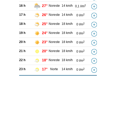
27°
16 h
Noreste
14 km/h
2
0,1 l/m
26°
17 h
Noreste
14 km/h
2
0 l/m
25°
18 h
Noreste
18 km/h
2
0 l/m
24°
19 h
Noreste
18 km/h
2
0 l/m
23°
20 h
Noreste
18 km/h
2
0 l/m
20°
21 h
Noreste
18 km/h
2
0 l/m
18°
22 h
Noreste
18 km/h
2
0 l/m
17°
23 h
Norte
14 km/h
2
0 l/m