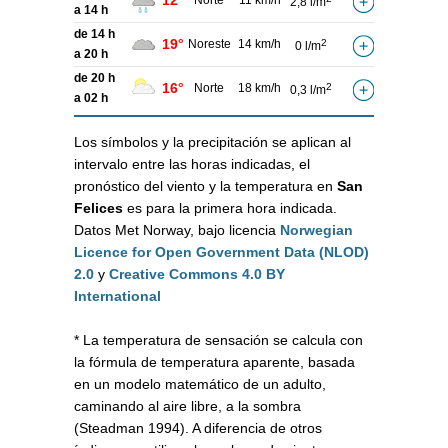
12°
Norte
11 km/h
2,8 l/m
a 14 h
de 14 h
19°
Noreste
14 km/h
2
0 l/m
a 20 h
de 20 h
16°
Norte
18 km/h
2
0,3 l/m
a 02 h
Los símbolos y la precipitación se aplican al
intervalo entre las horas indicadas, el
pronóstico del viento y la temperatura en
San
Felices
es para la primera hora indicada.
Datos Met Norway, bajo licencia
Norwegian
Licence for Open Government Data (NLOD)
2.0
y
Creative Commons 4.0 BY
International
* La temperatura de sensación se calcula con
la fórmula de temperatura aparente, basada
en un modelo matemático de un adulto,
caminando al aire libre, a la sombra
(Steadman 1994). A diferencia de otros