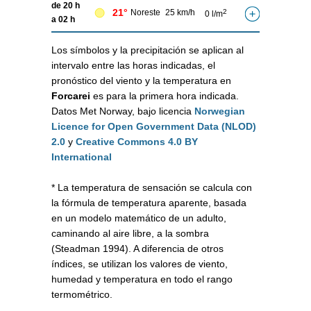
de 20 h
21°
Noreste
25 km/h
2
0 l/m
a 02 h
Los símbolos y la precipitación se aplican al
intervalo entre las horas indicadas, el
pronóstico del viento y la temperatura en
Forcarei
es para la primera hora indicada.
Datos Met Norway, bajo licencia
Norwegian
Licence for Open Government Data (NLOD)
2.0
y
Creative Commons 4.0 BY
International
* La temperatura de sensación se calcula con
la fórmula de temperatura aparente, basada
en un modelo matemático de un adulto,
caminando al aire libre, a la sombra
(Steadman 1994). A diferencia de otros
índices, se utilizan los valores de viento,
humedad y temperatura en todo el rango
termométrico.