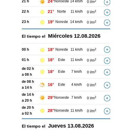
24°
21 h
Noroeste
14 km/h
2
0 l/m
21°
22 h
Norte
11 km/h
2
0 l/m
19°
23 h
Noreste
14 km/h
2
0 l/m
Miércoles
12.08.2026
El tiempo el
18°
00 h
Noreste
11 km/h
2
0 l/m
18°
01 h
Este
11 km/h
2
0 l/m
de 02 h
18°
Este
7 km/h
2
0 l/m
a 08 h
de 08 h
16°
Este
4 km/h
2
0 l/m
a 14 h
de 14 h
29°
Noroeste
7 km/h
2
0 l/m
a 20 h
de 20 h
28°
Noroeste
11 km/h
2
0 l/m
a 02 h
Jueves
13.08.2026
El tiempo el