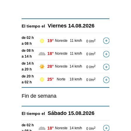
Viernes
14.08.2026
El tiempo el
de 02 h
19°
Noreste
11 km/h
2
0 l/m
a 08 h
de 08 h
18°
Noreste
11 km/h
2
0 l/m
a 14 h
de 14 h
28°
Noreste
14 km/h
2
0 l/m
a 20 h
de 20 h
25°
Norte
18 km/h
2
0 l/m
a 02 h
Fin de semana
Sábado
15.08.2026
El tiempo el
de 02 h
18°
Noreste
14 km/h
2
0 l/m