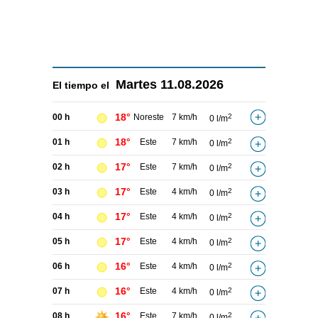
Martes
11.08.2026
El tiempo el
18°
00 h
Noreste
7 km/h
2
0 l/m
18°
01 h
Este
7 km/h
2
0 l/m
17°
02 h
Este
7 km/h
2
0 l/m
17°
03 h
Este
4 km/h
2
0 l/m
17°
04 h
Este
4 km/h
2
0 l/m
17°
05 h
Este
4 km/h
2
0 l/m
16°
06 h
Este
4 km/h
2
0 l/m
16°
07 h
Este
4 km/h
2
0 l/m
16°
08 h
Este
7 km/h
2
0 l/m