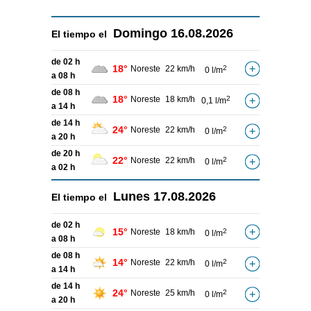
Domingo
16.08.2026
El tiempo el
de 02 h
18°
Noreste
22 km/h
2
0 l/m
a 08 h
de 08 h
18°
Noreste
18 km/h
2
0,1 l/m
a 14 h
de 14 h
24°
Noreste
22 km/h
2
0 l/m
a 20 h
de 20 h
22°
Noreste
22 km/h
2
0 l/m
a 02 h
Lunes
17.08.2026
El tiempo el
de 02 h
15°
Noreste
18 km/h
2
0 l/m
a 08 h
de 08 h
14°
Noreste
22 km/h
2
0 l/m
a 14 h
de 14 h
24°
Noreste
25 km/h
2
0 l/m
a 20 h