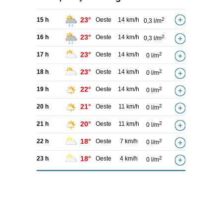
23°
15 h
Oeste
14 km/h
2
0,3 l/m
23°
16 h
Oeste
14 km/h
2
0,3 l/m
23°
17 h
Oeste
14 km/h
2
0 l/m
23°
18 h
Oeste
14 km/h
2
0 l/m
22°
19 h
Oeste
14 km/h
2
0 l/m
21°
20 h
Oeste
11 km/h
2
0 l/m
20°
21 h
Oeste
11 km/h
2
0 l/m
18°
22 h
Oeste
7 km/h
2
0 l/m
18°
23 h
Oeste
4 km/h
2
0 l/m