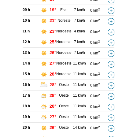
19°
09 h
Este
7 km/h
2
0 l/m
21°
10 h
Noreste
7 km/h
2
0 l/m
23°
11 h
Noroeste
4 km/h
2
0 l/m
25°
12 h
Noroeste
7 km/h
2
0 l/m
26°
13 h
Noroeste
7 km/h
2
0 l/m
27°
14 h
Noroeste
11 km/h
2
0 l/m
28°
15 h
Noroeste
11 km/h
2
0 l/m
28°
16 h
Oeste
11 km/h
2
0 l/m
28°
17 h
Oeste
11 km/h
2
0 l/m
28°
18 h
Oeste
11 km/h
2
0 l/m
27°
19 h
Oeste
11 km/h
2
0 l/m
26°
20 h
Oeste
14 km/h
2
0 l/m