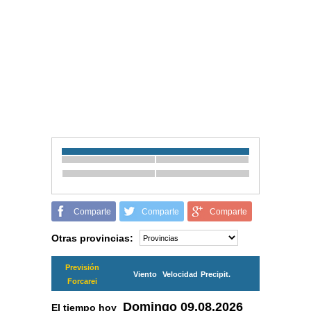
Comparte
Comparte
Comparte
Otras provincias:
Previsión
Viento
Velocidad
Precipit.
Forcarei
Domingo
09.08.2026
El tiempo hoy