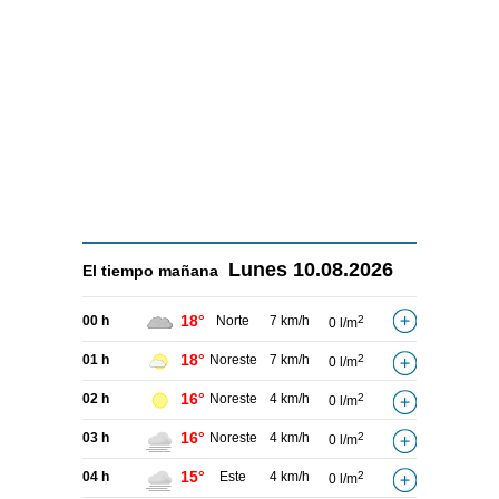
Lunes
10.08.2026
El tiempo
mañana
18°
00 h
Norte
7 km/h
2
0 l/m
18°
01 h
Noreste
7 km/h
2
0 l/m
16°
02 h
Noreste
4 km/h
2
0 l/m
16°
03 h
Noreste
4 km/h
2
0 l/m
15°
04 h
Este
4 km/h
2
0 l/m