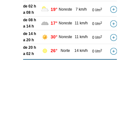
de 02 h
19°
Noreste
7 km/h
2
0 l/m
a 08 h
de 08 h
17°
Noreste
11 km/h
2
0 l/m
a 14 h
de 14 h
30°
Noreste
11 km/h
2
0 l/m
a 20 h
de 20 h
26°
Norte
14 km/h
2
0 l/m
a 02 h