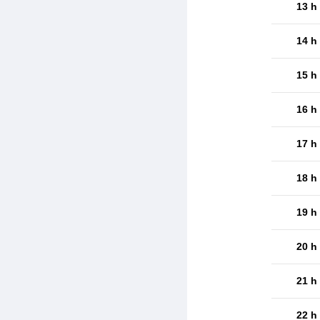
13 h
14 h
15 h
16 h
17 h
18 h
19 h
20 h
21 h
22 h