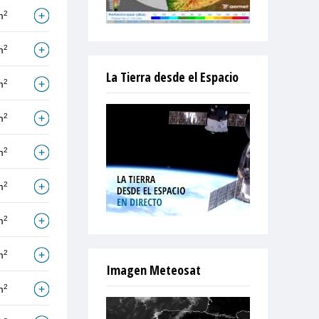
2
m
2
m
La Tierra desde el Espacio
2
m
2
m
2
m
2
m
2
m
2
m
Imagen Meteosat
2
m