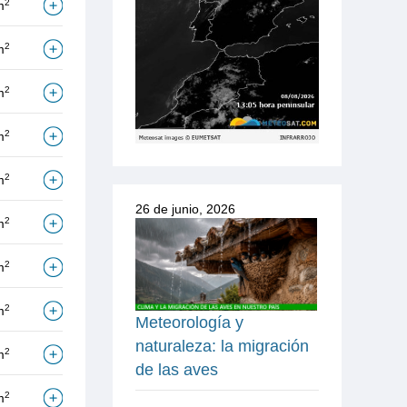
2
m
2
m
2
m
2
m
2
m
26 de junio, 2026
2
m
2
m
2
m
Meteorología y
naturaleza: la migración
2
m
de las aves
2
m