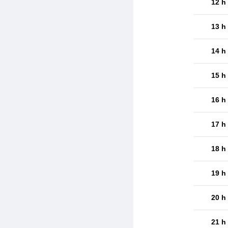
12 h
13 h
14 h
15 h
16 h
17 h
18 h
19 h
20 h
21 h