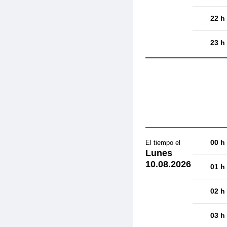
22 h
23 h
00 h
El tiempo el
Lunes
10.08.2026
01 h
02 h
03 h