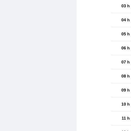
03 h
04 h
05 h
06 h
07 h
08 h
09 h
10 h
11 h