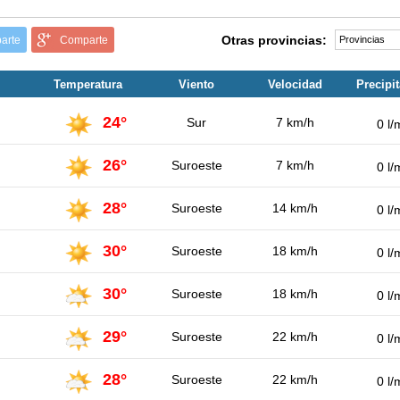
Otras provincias:
arte
Comparte
Temperatura
Viento
Velocidad
Precipi
24°
Sur
7 km/h
0 l/
26°
Suroeste
7 km/h
0 l/
28°
Suroeste
14 km/h
0 l/
30°
Suroeste
18 km/h
0 l/
30°
Suroeste
18 km/h
0 l/
29°
Suroeste
22 km/h
0 l/
28°
Suroeste
22 km/h
0 l/