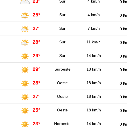
23°
Sur
4 km/h
0 l/
25°
Sur
4 km/h
0 l/
27°
Sur
7 km/h
0 l/
28°
Sur
11 km/h
0 l/
29°
Sur
14 km/h
0 l/
29°
Suroeste
18 km/h
0 l/
28°
Oeste
18 km/h
0 l/
27°
Oeste
18 km/h
0 l/
25°
Oeste
18 km/h
0 l/
23°
Noroeste
14 km/h
0 l/