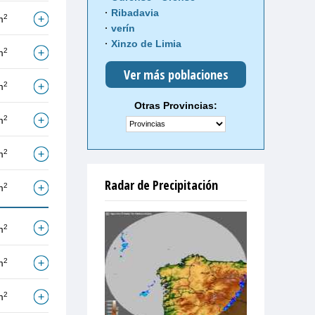
Ribadavia
2
m
verín
Xinzo de Limia
2
m
Ver más poblaciones
2
m
Otras Provincias:
2
m
2
m
Radar de Precipitación
2
m
2
m
2
m
2
m