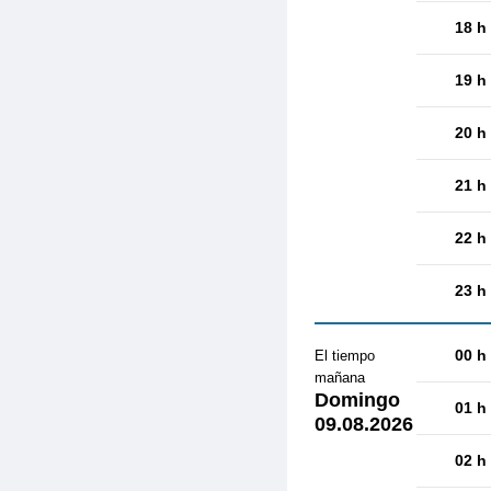
18 h
19 h
20 h
21 h
22 h
23 h
00 h
El tiempo
mañana
Domingo
01 h
09.08.2026
02 h