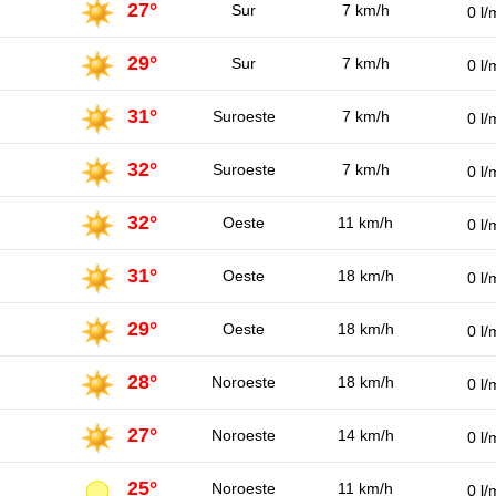
27°
Sur
7 km/h
0 l/
29°
Sur
7 km/h
0 l/
31°
Suroeste
7 km/h
0 l/
32°
Suroeste
7 km/h
0 l/
32°
Oeste
11 km/h
0 l/
31°
Oeste
18 km/h
0 l/
29°
Oeste
18 km/h
0 l/
28°
Noroeste
18 km/h
0 l/
27°
Noroeste
14 km/h
0 l/
25°
Noroeste
11 km/h
0 l/