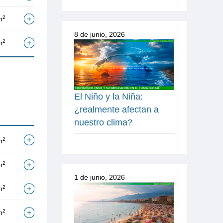
2
m
8 de junio, 2026
2
m
El Niño y la Niña:
¿realmente afectan a
nuestro clima?
2
m
2
m
1 de junio, 2026
2
m
2
m