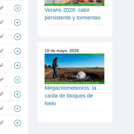
2
m
Verano 2026: calor
persistente y tormentas
2
m
2
m
18 de mayo, 2026
2
m
2
m
2
m
Megacriometeoros: la
2
m
caída de bloques de
hielo
2
m
2
m