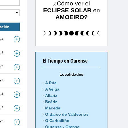
¿Cómo ver el
ECLIPSE SOLAR
en
AMOEIRO?
tación
2
m
2
m
El Tiempo en Ourense
2
m
Localidades
2
m
A Rúa
A Veiga
2
m
Allariz
Beáriz
2
Maceda
m
O Barco de Valdeorras
O Carballiño
2
m
Ourense - Orense