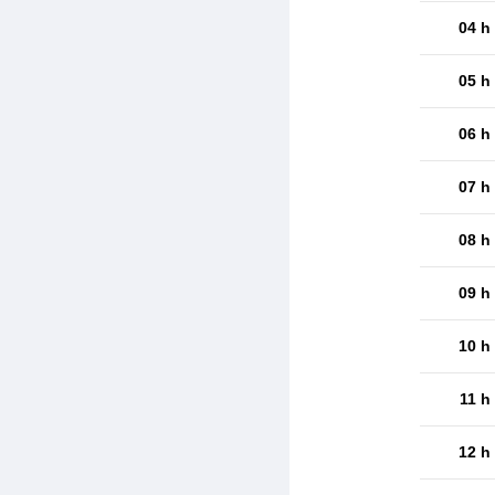
04 h
05 h
06 h
07 h
08 h
09 h
10 h
11 h
12 h