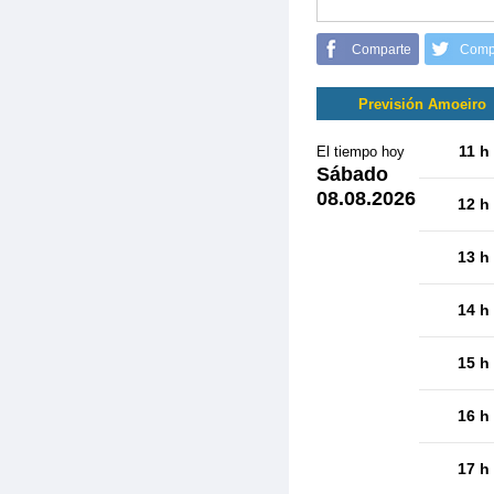
Comparte
Comp
Previsión Amoeiro
11 h
El tiempo hoy
Sábado
08.08.2026
12 h
13 h
14 h
15 h
16 h
17 h