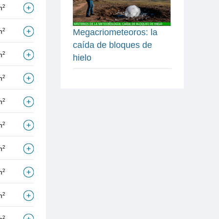
2
m
2
Megacriometeoros: la
m
caída de bloques de
2
m
hielo
2
m
2
m
2
m
2
m
2
m
2
m
2