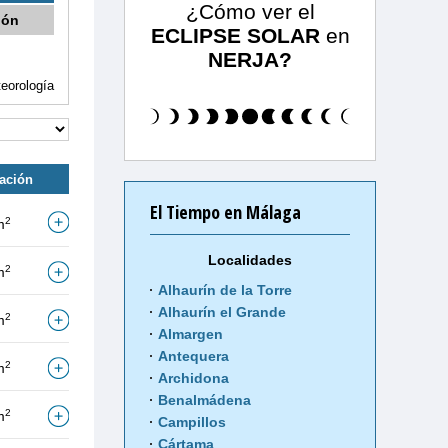
¿Cómo ver el
ión
ECLIPSE SOLAR
en
NERJA?
eorología
tación
El Tiempo en Málaga
2
m
Localidades
2
m
Alhaurín de la Torre
Alhaurín el Grande
2
m
Almargen
Antequera
2
m
Archidona
Benalmádena
2
m
Campillos
Cártama