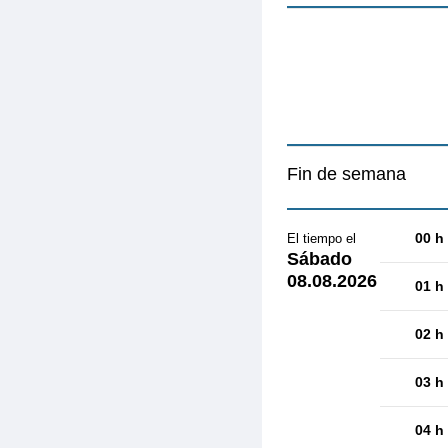
Fin de semana
00 h
El tiempo el
Sábado
08.08.2026
01 h
02 h
03 h
04 h