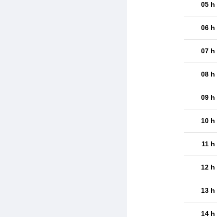
05 h
06 h
07 h
08 h
09 h
10 h
11 h
12 h
13 h
14 h