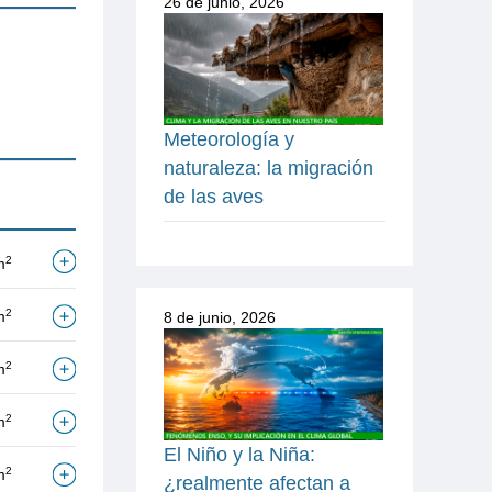
26 de junio, 2026
Meteorología y
naturaleza: la migración
de las aves
2
m
2
m
8 de junio, 2026
2
m
2
m
El Niño y la Niña:
2
m
¿realmente afectan a