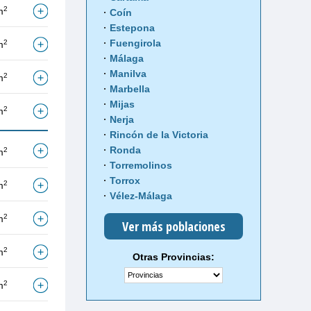
2
m
Coín
Estepona
Fuengirola
2
m
Málaga
Manilva
2
m
Marbella
Mijas
2
m
Nerja
Rincón de la Victoria
Ronda
2
m
Torremolinos
Torrox
2
m
Vélez-Málaga
2
m
Ver más poblaciones
2
m
Otras Provincias:
2
m