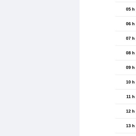
05 h
06 h
07 h
08 h
09 h
10 h
11 h
12 h
13 h