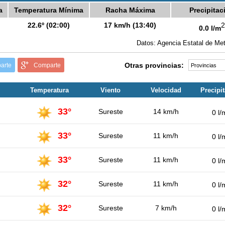
a
Temperatura Mínima
Racha Máxima
Precipitac
22.6º (02:00)
17 km/h (13:40)
2
0.0 l/m
Datos: Agencia Estatal de Met
Otras provincias:
arte
Comparte
Temperatura
Viento
Velocidad
Precipi
33°
Sureste
14 km/h
0 l/
33°
Sureste
11 km/h
0 l/
33°
Sureste
11 km/h
0 l/
32°
Sureste
11 km/h
0 l/
32°
Sureste
7 km/h
0 l/