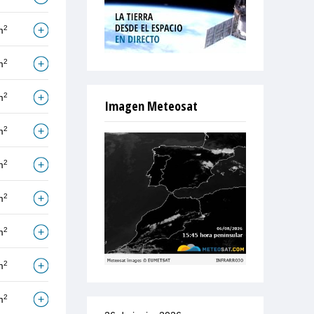
2
m
2
m
2
m
Imagen Meteosat
2
m
2
m
2
m
2
m
2
m
2
m