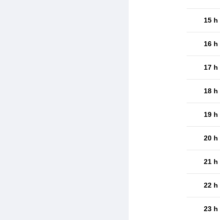
15 h
16 h
17 h
18 h
19 h
20 h
21 h
22 h
23 h