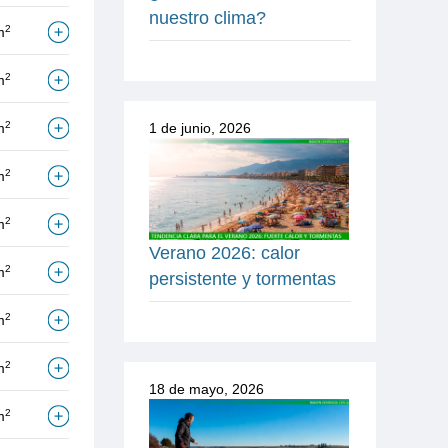
nuestro clima?
2
m
2
m
2
1 de junio, 2026
m
2
m
2
m
Verano 2026: calor
2
m
persistente y tormentas
2
m
2
m
18 de mayo, 2026
2
m