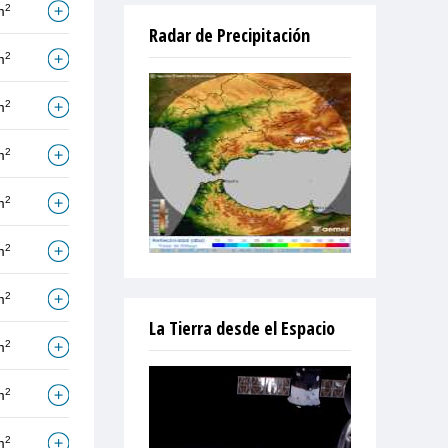
2
m
Radar de Precipitación
2
m
2
m
2
m
2
m
2
m
2
m
La Tierra desde el Espacio
2
m
2
m
2
m