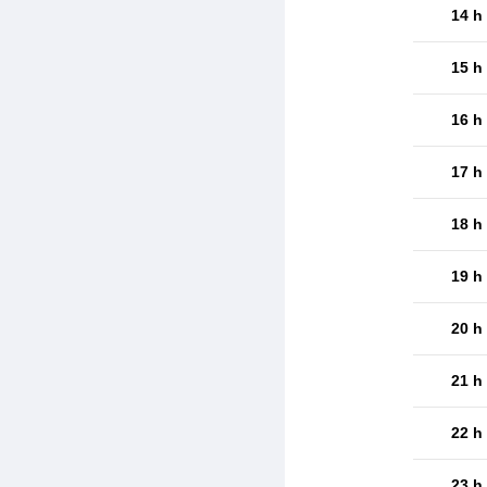
14 h
15 h
16 h
17 h
18 h
19 h
20 h
21 h
22 h
23 h