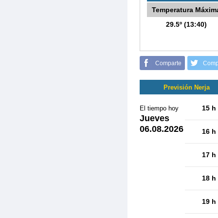
Temperatura Máxim
29.5º (13:40)
Comparte
Comp
Previsión Nerja
15 h
El tiempo hoy
Jueves
06.08.2026
16 h
17 h
18 h
19 h