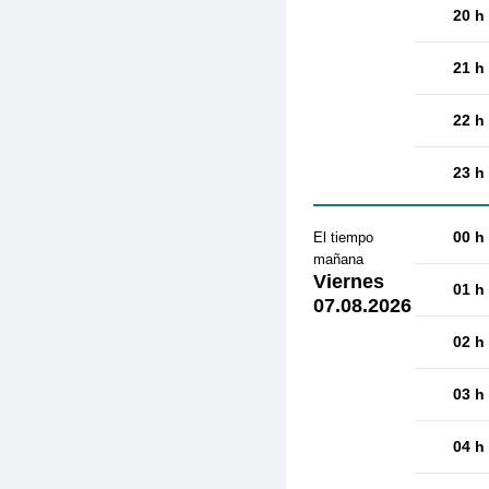
20 h
21 h
22 h
23 h
00 h
El tiempo
mañana
Viernes
01 h
07.08.2026
02 h
03 h
04 h