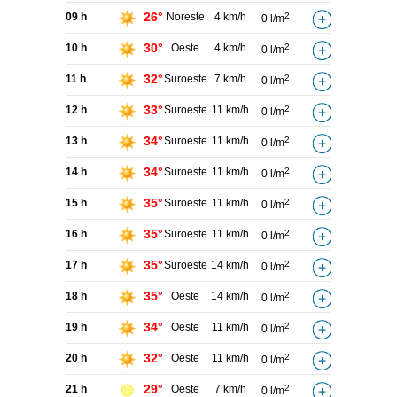
26°
09 h
Noreste
4 km/h
2
0 l/m
30°
10 h
Oeste
4 km/h
2
0 l/m
32°
11 h
Suroeste
7 km/h
2
0 l/m
33°
12 h
Suroeste
11 km/h
2
0 l/m
34°
13 h
Suroeste
11 km/h
2
0 l/m
34°
14 h
Suroeste
11 km/h
2
0 l/m
35°
15 h
Suroeste
11 km/h
2
0 l/m
35°
16 h
Suroeste
11 km/h
2
0 l/m
35°
17 h
Suroeste
14 km/h
2
0 l/m
35°
18 h
Oeste
14 km/h
2
0 l/m
34°
19 h
Oeste
11 km/h
2
0 l/m
32°
20 h
Oeste
11 km/h
2
0 l/m
29°
21 h
Oeste
7 km/h
2
0 l/m