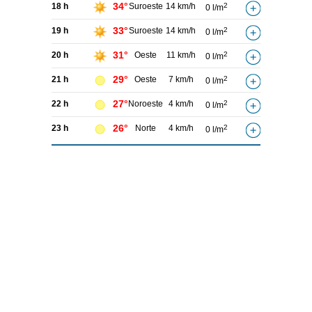
34°
18 h
Suroeste
14 km/h
2
0 l/m
33°
19 h
Suroeste
14 km/h
2
0 l/m
31°
20 h
Oeste
11 km/h
2
0 l/m
29°
21 h
Oeste
7 km/h
2
0 l/m
27°
22 h
Noroeste
4 km/h
2
0 l/m
26°
23 h
Norte
4 km/h
2
0 l/m