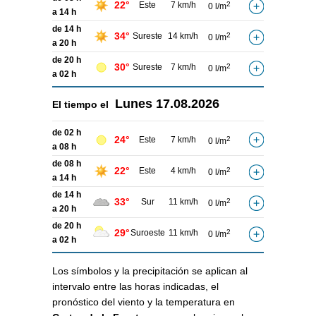
22°
Este
7 km/h
2
0 l/m
a 14 h
de 14 h
34°
Sureste
14 km/h
2
0 l/m
a 20 h
de 20 h
30°
Sureste
7 km/h
2
0 l/m
a 02 h
Lunes
17.08.2026
El tiempo el
de 02 h
24°
Este
7 km/h
2
0 l/m
a 08 h
de 08 h
22°
Este
4 km/h
2
0 l/m
a 14 h
de 14 h
33°
Sur
11 km/h
2
0 l/m
a 20 h
de 20 h
29°
Suroeste
11 km/h
2
0 l/m
a 02 h
Los símbolos y la precipitación se aplican al
intervalo entre las horas indicadas, el
pronóstico del viento y la temperatura en