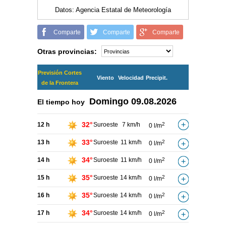
Datos: Agencia Estatal de Meteorología
Comparte
Comparte
Comparte
Otras provincias:
Previsión Cortes
Viento
Velocidad
Precipit.
de la Frontera
Domingo
09.08.2026
El tiempo hoy
32°
12 h
Suroeste
7 km/h
2
0 l/m
33°
13 h
Suroeste
11 km/h
2
0 l/m
34°
14 h
Suroeste
11 km/h
2
0 l/m
35°
15 h
Suroeste
14 km/h
2
0 l/m
35°
16 h
Suroeste
14 km/h
2
0 l/m
34°
17 h
Suroeste
14 km/h
2
0 l/m