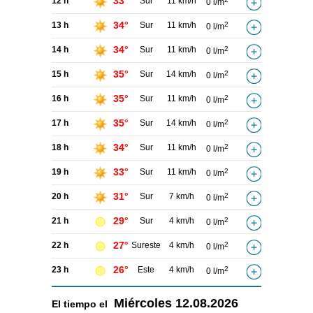
33°
12 h
Sur
11 km/h
0 l/m
34°
13 h
Sur
11 km/h
2
0 l/m
34°
14 h
Sur
11 km/h
2
0 l/m
35°
15 h
Sur
14 km/h
2
0 l/m
35°
16 h
Sur
11 km/h
2
0 l/m
35°
17 h
Sur
14 km/h
2
0 l/m
34°
18 h
Sur
11 km/h
2
0 l/m
33°
19 h
Sur
11 km/h
2
0 l/m
31°
20 h
Sur
7 km/h
2
0 l/m
29°
21 h
Sur
4 km/h
2
0 l/m
27°
22 h
Sureste
4 km/h
2
0 l/m
26°
23 h
Este
4 km/h
2
0 l/m
Miércoles
12.08.2026
El tiempo el