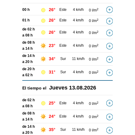
26°
00 h
Este
4 km/h
2
0 l/m
26°
01 h
Este
4 km/h
2
0 l/m
de 02 h
26°
Este
4 km/h
2
0 l/m
a 08 h
de 08 h
23°
Este
4 km/h
2
0 l/m
a 14 h
de 14 h
34°
Sur
11 km/h
2
0 l/m
a 20 h
de 20 h
31°
Sur
4 km/h
2
0 l/m
a 02 h
Jueves
13.08.2026
El tiempo el
de 02 h
25°
Este
4 km/h
2
0 l/m
a 08 h
de 08 h
24°
Este
4 km/h
2
0 l/m
a 14 h
de 14 h
35°
Sur
11 km/h
2
0 l/m
a 20 h