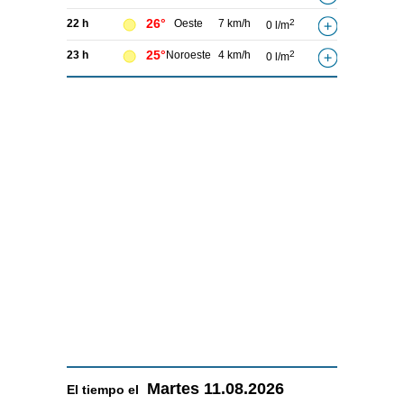
26°
22 h
Oeste
7 km/h
2
0 l/m
25°
23 h
Noroeste
4 km/h
2
0 l/m
Martes
11.08.2026
El tiempo el