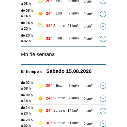
26°
Este
4 km/h
2
0 l/m
a 08 h
de 08 h
24°
Este
7 km/h
2
0 l/m
a 14 h
de 14 h
34°
Sureste
11 km/h
2
0 l/m
a 20 h
de 20 h
31°
Sur
7 km/h
2
0 l/m
a 02 h
Fin de semana
Sábado
15.08.2026
El tiempo el
de 02 h
25°
Este
7 km/h
2
0 l/m
a 08 h
de 08 h
24°
Sureste
7 km/h
2
0 l/m
a 14 h
de 14 h
34°
Sureste
14 km/h
2
0 l/m
a 20 h
de 20 h
30°
Sureste
11 km/h
2
0 l/m
a 02 h