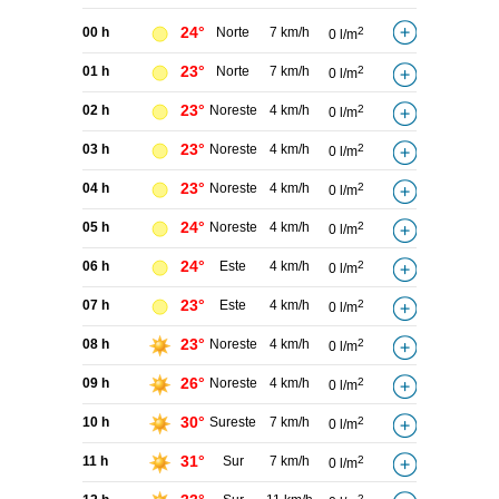
24°
00 h
Norte
7 km/h
2
0 l/m
23°
01 h
Norte
7 km/h
2
0 l/m
23°
02 h
Noreste
4 km/h
2
0 l/m
23°
03 h
Noreste
4 km/h
2
0 l/m
23°
04 h
Noreste
4 km/h
2
0 l/m
24°
05 h
Noreste
4 km/h
2
0 l/m
24°
06 h
Este
4 km/h
2
0 l/m
23°
07 h
Este
4 km/h
2
0 l/m
23°
08 h
Noreste
4 km/h
2
0 l/m
26°
09 h
Noreste
4 km/h
2
0 l/m
30°
10 h
Sureste
7 km/h
2
0 l/m
31°
11 h
Sur
7 km/h
2
0 l/m
2