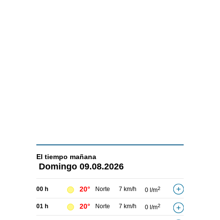
El tiempo
mañana
Domingo
09.08.2026
20°
00 h
Norte
7 km/h
2
0 l/m
20°
01 h
Norte
7 km/h
2
0 l/m