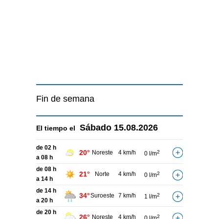
Fin de semana
Sábado
15.08.2026
El tiempo el
de 02 h
20°
Noreste
4 km/h
2
0 l/m
a 08 h
de 08 h
21°
Norte
4 km/h
2
0 l/m
a 14 h
de 14 h
34°
Suroeste
7 km/h
2
1 l/m
a 20 h
de 20 h
26°
Noreste
4 km/h
2
0 l/m