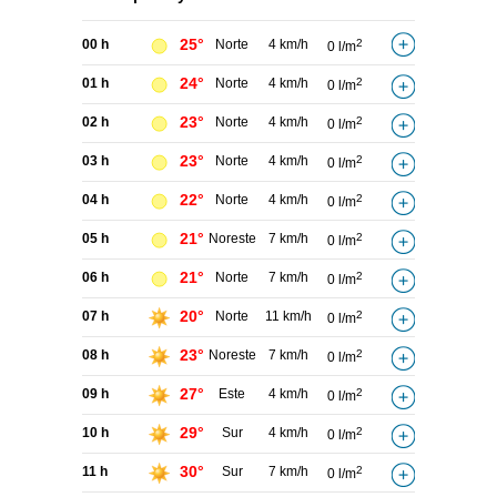
25°
00 h
Norte
4 km/h
2
0 l/m
24°
01 h
Norte
4 km/h
2
0 l/m
23°
02 h
Norte
4 km/h
2
0 l/m
23°
03 h
Norte
4 km/h
2
0 l/m
22°
04 h
Norte
4 km/h
2
0 l/m
21°
05 h
Noreste
7 km/h
2
0 l/m
21°
06 h
Norte
7 km/h
2
0 l/m
20°
07 h
Norte
11 km/h
2
0 l/m
23°
08 h
Noreste
7 km/h
2
0 l/m
27°
09 h
Este
4 km/h
2
0 l/m
29°
10 h
Sur
4 km/h
2
0 l/m
30°
11 h
Sur
7 km/h
2
0 l/m