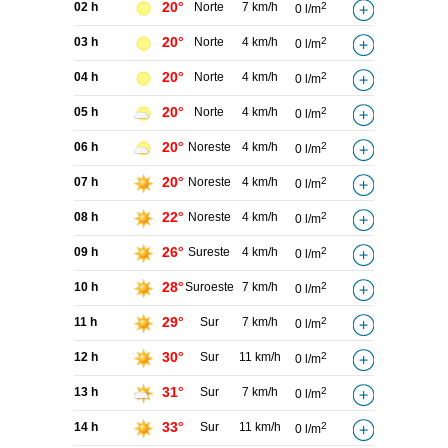
20°
02 h
Norte
7 km/h
2
0 l/m
20°
03 h
Norte
4 km/h
2
0 l/m
20°
04 h
Norte
4 km/h
2
0 l/m
20°
05 h
Norte
4 km/h
2
0 l/m
20°
06 h
Noreste
4 km/h
2
0 l/m
20°
07 h
Noreste
4 km/h
2
0 l/m
22°
08 h
Noreste
4 km/h
2
0 l/m
26°
09 h
Sureste
4 km/h
2
0 l/m
28°
10 h
Suroeste
7 km/h
2
0 l/m
29°
11 h
Sur
7 km/h
2
0 l/m
30°
12 h
Sur
11 km/h
2
0 l/m
31°
13 h
Sur
7 km/h
2
0 l/m
33°
14 h
Sur
11 km/h
2
0 l/m