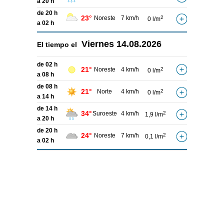
a 20 h
de 20 h
23°
Noreste
7 km/h
2
0 l/m
a 02 h
Viernes
14.08.2026
El tiempo el
de 02 h
21°
Noreste
4 km/h
2
0 l/m
a 08 h
de 08 h
21°
Norte
4 km/h
2
0 l/m
a 14 h
de 14 h
34°
Suroeste
4 km/h
2
1,9 l/m
a 20 h
de 20 h
24°
Noreste
7 km/h
2
0,1 l/m
a 02 h