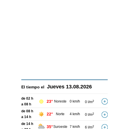
Jueves
13.08.2026
El tiempo el
de 02 h
23°
Noreste
0 km/h
2
0 l/m
a 08 h
de 08 h
22°
Norte
4 km/h
2
0 l/m
a 14 h
de 14 h
35°
Suroeste
7 km/h
2
6 l/m