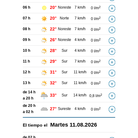
20°
06 h
Noreste
7 km/h
2
0 l/m
20°
07 h
Norte
7 km/h
2
0 l/m
22°
08 h
Noreste
7 km/h
2
0 l/m
26°
09 h
Noreste
4 km/h
2
0 l/m
28°
10 h
Sur
4 km/h
2
0 l/m
29°
11 h
Sur
7 km/h
2
0 l/m
31°
12 h
Sur
11 km/h
2
0 l/m
32°
13 h
Sur
11 km/h
2
0 l/m
de 14 h
33°
Sur
14 km/h
2
0,8 l/m
a 20 h
de 20 h
27°
Sureste
4 km/h
2
0 l/m
a 02 h
Martes
11.08.2026
El tiempo el
de 02 h