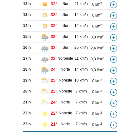
32°
12 h
Sur
11 km/h
2
0 l/m
33°
13 h
Sur
14 km/h
2
0 l/m
32°
14 h
Sur
14 km/h
2
0 l/m
33°
15 h
Sur
14 km/h
2
0,3 l/m
32°
16 h
Sur
25 km/h
2
2,4 l/m
22°
17 h
Noroeste
11 km/h
2
0,3 l/m
24°
18 h
Norte
14 km/h
2
0,3 l/m
25°
19 h
Noreste
18 km/h
2
0 l/m
25°
20 h
Noreste
7 km/h
2
0 l/m
24°
21 h
Norte
7 km/h
2
0 l/m
22°
22 h
Noreste
7 km/h
2
0 l/m
21°
23 h
Norte
7 km/h
2
0 l/m