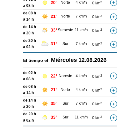
20°
Norte
4 km/h
2
0 l/m
a 08 h
de 08 h
21°
Norte
7 km/h
2
0 l/m
a 14 h
de 14 h
33°
Suroeste
11 km/h
2
0 l/m
a 20 h
de 20 h
31°
Sur
7 km/h
2
0 l/m
a 02 h
Miércoles
12.08.2026
El tiempo el
de 02 h
22°
Noreste
4 km/h
2
0 l/m
a 08 h
de 08 h
21°
Norte
4 km/h
2
0 l/m
a 14 h
de 14 h
35°
Sur
7 km/h
2
0 l/m
a 20 h
de 20 h
33°
Sur
11 km/h
2
0 l/m
a 02 h