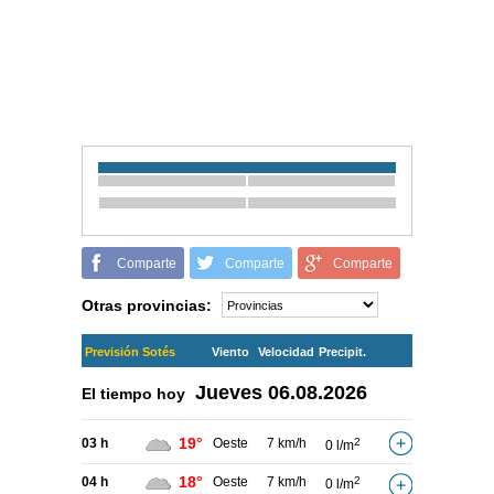
Comparte
Comparte
Comparte
Otras provincias:
Previsión Sotés
Viento
Velocidad
Precipit.
Jueves
06.08.2026
El tiempo hoy
19°
03 h
Oeste
7 km/h
2
0 l/m
18°
04 h
Oeste
7 km/h
2
0 l/m