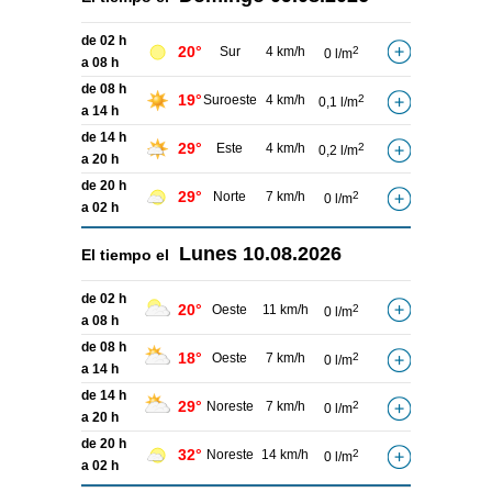
de 02 h
20°
Sur
4 km/h
2
0 l/m
a 08 h
de 08 h
19°
Suroeste
4 km/h
2
0,1 l/m
a 14 h
de 14 h
29°
Este
4 km/h
2
0,2 l/m
a 20 h
de 20 h
29°
Norte
7 km/h
2
0 l/m
a 02 h
Lunes
10.08.2026
El tiempo el
de 02 h
20°
Oeste
11 km/h
2
0 l/m
a 08 h
de 08 h
18°
Oeste
7 km/h
2
0 l/m
a 14 h
de 14 h
29°
Noreste
7 km/h
2
0 l/m
a 20 h
de 20 h
32°
Noreste
14 km/h
2
0 l/m
a 02 h