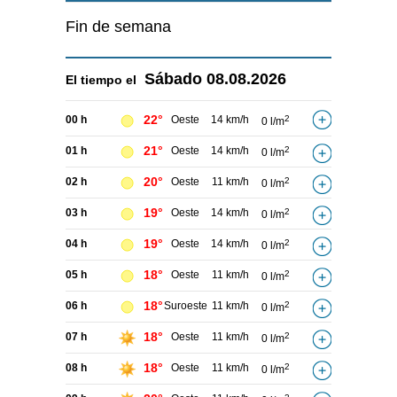
Fin de semana
Sábado
08.08.2026
El tiempo el
22°
00 h
Oeste
14 km/h
2
0 l/m
21°
01 h
Oeste
14 km/h
2
0 l/m
20°
02 h
Oeste
11 km/h
2
0 l/m
19°
03 h
Oeste
14 km/h
2
0 l/m
19°
04 h
Oeste
14 km/h
2
0 l/m
18°
05 h
Oeste
11 km/h
2
0 l/m
18°
06 h
Suroeste
11 km/h
2
0 l/m
18°
07 h
Oeste
11 km/h
2
0 l/m
18°
08 h
Oeste
11 km/h
2
0 l/m