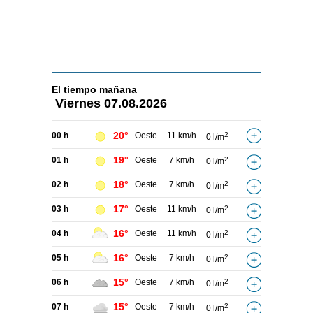
El tiempo
mañana
Viernes
07.08.2026
20°
00 h
Oeste
11 km/h
2
0 l/m
19°
01 h
Oeste
7 km/h
2
0 l/m
18°
02 h
Oeste
7 km/h
2
0 l/m
17°
03 h
Oeste
11 km/h
2
0 l/m
16°
04 h
Oeste
11 km/h
2
0 l/m
16°
05 h
Oeste
7 km/h
2
0 l/m
15°
06 h
Oeste
7 km/h
2
0 l/m
15°
07 h
Oeste
7 km/h
2
0 l/m