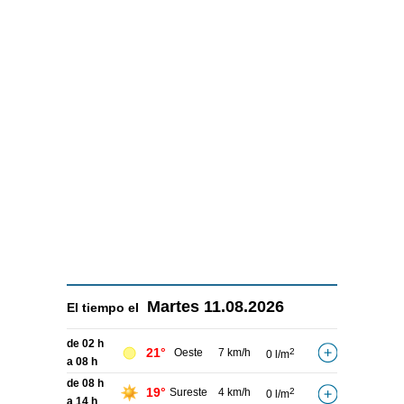
Martes
11.08.2026
El tiempo el
de 02 h
21°
Oeste
7 km/h
2
0 l/m
a 08 h
de 08 h
19°
Sureste
4 km/h
2
0 l/m
a 14 h