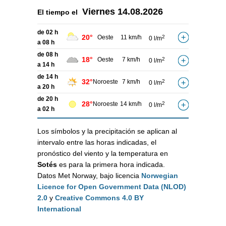
Viernes
14.08.2026
El tiempo el
de 02 h
20°
Oeste
11 km/h
2
0 l/m
a 08 h
de 08 h
18°
Oeste
7 km/h
2
0 l/m
a 14 h
de 14 h
32°
Noroeste
7 km/h
2
0 l/m
a 20 h
de 20 h
28°
Noroeste
14 km/h
2
0 l/m
a 02 h
Los símbolos y la precipitación se aplican al
intervalo entre las horas indicadas, el
pronóstico del viento y la temperatura en
Sotés
es para la primera hora indicada.
Datos Met Norway, bajo licencia
Norwegian
Licence for Open Government Data (NLOD)
2.0
y
Creative Commons 4.0 BY
International