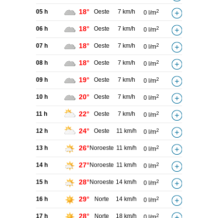
18°
05 h
Oeste
7 km/h
2
0 l/m
18°
06 h
Oeste
7 km/h
2
0 l/m
18°
07 h
Oeste
7 km/h
2
0 l/m
18°
08 h
Oeste
7 km/h
2
0 l/m
19°
09 h
Oeste
7 km/h
2
0 l/m
20°
10 h
Oeste
7 km/h
2
0 l/m
22°
11 h
Oeste
7 km/h
2
0 l/m
24°
12 h
Oeste
11 km/h
2
0 l/m
26°
13 h
Noroeste
11 km/h
2
0 l/m
27°
14 h
Noroeste
11 km/h
2
0 l/m
28°
15 h
Noroeste
14 km/h
2
0 l/m
29°
16 h
Norte
14 km/h
2
0 l/m
28°
17 h
Norte
18 km/h
2
0 l/m