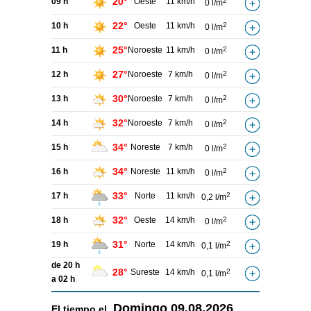
20°
09 h
Oeste
11 km/h
2
0 l/m
22°
10 h
Oeste
11 km/h
2
0 l/m
25°
11 h
Noroeste
11 km/h
2
0 l/m
27°
12 h
Noroeste
7 km/h
2
0 l/m
30°
13 h
Noroeste
7 km/h
2
0 l/m
32°
14 h
Noroeste
7 km/h
2
0 l/m
34°
15 h
Noreste
7 km/h
2
0 l/m
34°
16 h
Noreste
11 km/h
2
0 l/m
33°
17 h
Norte
11 km/h
2
0,2 l/m
32°
18 h
Oeste
14 km/h
2
0 l/m
31°
19 h
Norte
14 km/h
2
0,1 l/m
de 20 h
28°
Sureste
14 km/h
2
0,1 l/m
a 02 h
Domingo
09.08.2026
El tiempo el