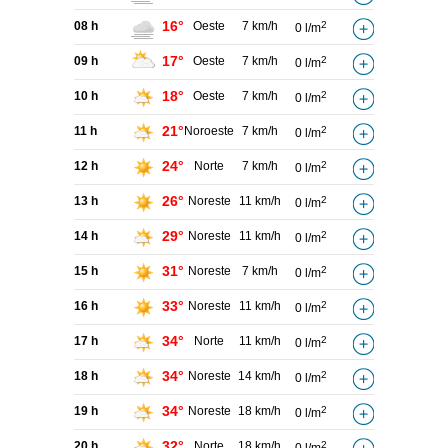
16°
08 h
Oeste
7 km/h
2
0 l/m
17°
09 h
Oeste
7 km/h
2
0 l/m
18°
10 h
Oeste
7 km/h
2
0 l/m
21°
11 h
Noroeste
7 km/h
2
0 l/m
24°
12 h
Norte
7 km/h
2
0 l/m
26°
13 h
Noreste
11 km/h
2
0 l/m
29°
14 h
Noreste
11 km/h
2
0 l/m
31°
15 h
Noreste
7 km/h
2
0 l/m
33°
16 h
Noreste
11 km/h
2
0 l/m
34°
17 h
Norte
11 km/h
2
0 l/m
34°
18 h
Noreste
14 km/h
2
0 l/m
34°
19 h
Noreste
18 km/h
2
0 l/m
32°
20 h
Norte
18 km/h
2