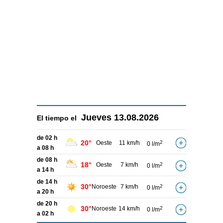
Jueves
13.08.2026
El tiempo el
de 02 h
20°
Oeste
11 km/h
2
0 l/m
a 08 h
de 08 h
18°
Oeste
7 km/h
2
0 l/m
a 14 h
de 14 h
30°
Noroeste
7 km/h
2
0 l/m
a 20 h
de 20 h
30°
Noroeste
14 km/h
2
0 l/m
a 02 h