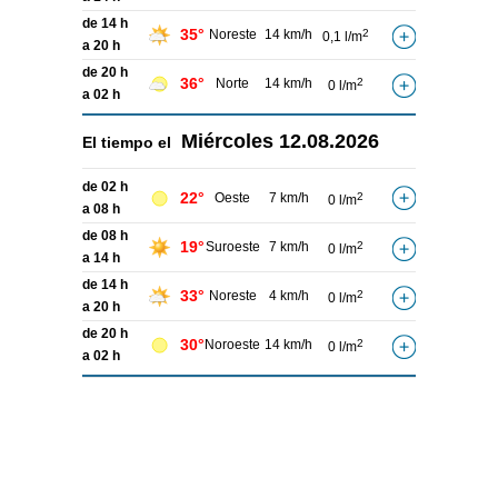
de 14 h
35°
Noreste
14 km/h
2
0,1 l/m
a 20 h
de 20 h
36°
Norte
14 km/h
2
0 l/m
a 02 h
Miércoles
12.08.2026
El tiempo el
de 02 h
22°
Oeste
7 km/h
2
0 l/m
a 08 h
de 08 h
19°
Suroeste
7 km/h
2
0 l/m
a 14 h
de 14 h
33°
Noreste
4 km/h
2
0 l/m
a 20 h
de 20 h
30°
Noroeste
14 km/h
2
0 l/m
a 02 h