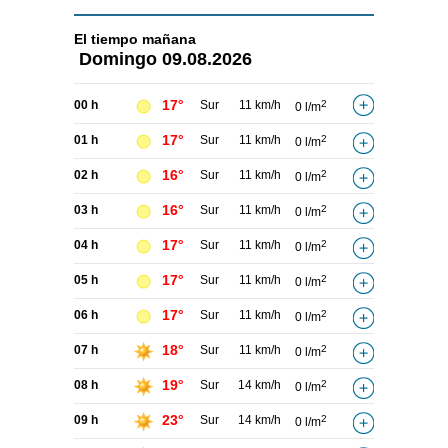
El tiempo
mañana
Domingo
09.08.2026
17°
00 h
Sur
11 km/h
2
0 l/m
17°
01 h
Sur
11 km/h
2
0 l/m
16°
02 h
Sur
11 km/h
2
0 l/m
16°
03 h
Sur
11 km/h
2
0 l/m
17°
04 h
Sur
11 km/h
2
0 l/m
17°
05 h
Sur
11 km/h
2
0 l/m
17°
06 h
Sur
11 km/h
2
0 l/m
18°
07 h
Sur
11 km/h
2
0 l/m
19°
08 h
Sur
14 km/h
2
0 l/m
23°
09 h
Sur
14 km/h
2
0 l/m