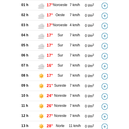
17°
01 h
Noroeste
7 km/h
2
0 l/m
17°
02 h
Oeste
7 km/h
2
0 l/m
17°
03 h
Noroeste
4 km/h
2
0 l/m
17°
04 h
Sur
7 km/h
2
0 l/m
17°
05 h
Sur
7 km/h
2
0 l/m
17°
06 h
Sur
7 km/h
2
0 l/m
16°
07 h
Sur
7 km/h
2
0 l/m
17°
08 h
Sur
7 km/h
2
0 l/m
21°
09 h
Sureste
7 km/h
2
0 l/m
24°
10 h
Noreste
7 km/h
2
0 l/m
26°
11 h
Noreste
7 km/h
2
0 l/m
27°
12 h
Noreste
7 km/h
2
0 l/m
28°
13 h
Norte
11 km/h
2
0 l/m