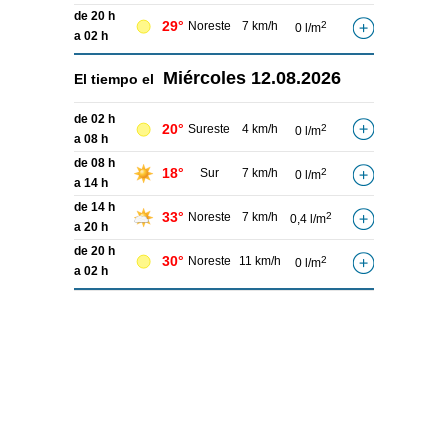
de 20 h
29°
Noreste
7 km/h
2
0 l/m
a 02 h
Miércoles
12.08.2026
El tiempo el
de 02 h
20°
Sureste
4 km/h
2
0 l/m
a 08 h
de 08 h
18°
Sur
7 km/h
2
0 l/m
a 14 h
de 14 h
33°
Noreste
7 km/h
2
0,4 l/m
a 20 h
de 20 h
30°
Noreste
11 km/h
2
0 l/m
a 02 h