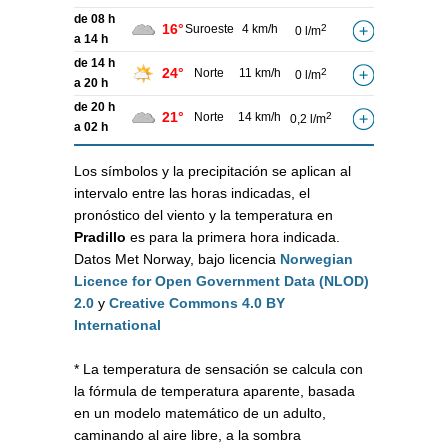
de 08 h
16°
Suroeste
4 km/h
2
0 l/m
a 14 h
de 14 h
24°
Norte
11 km/h
2
0 l/m
a 20 h
de 20 h
21°
Norte
14 km/h
2
0,2 l/m
a 02 h
Los símbolos y la precipitación se aplican al
intervalo entre las horas indicadas, el
pronóstico del viento y la temperatura en
Pradillo
es para la primera hora indicada.
Datos Met Norway, bajo licencia
Norwegian
Licence for Open Government Data (NLOD)
2.0
y
Creative Commons 4.0 BY
International
* La temperatura de sensación se calcula con
la fórmula de temperatura aparente, basada
en un modelo matemático de un adulto,
caminando al aire libre, a la sombra