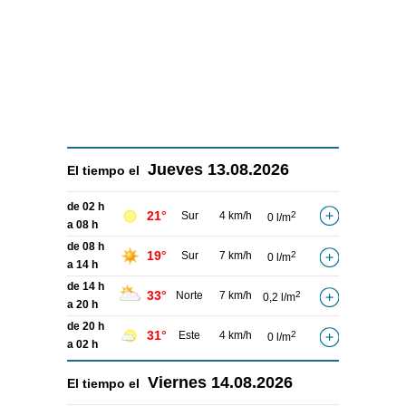
Jueves
13.08.2026
El tiempo el
de 02 h
21°
Sur
4 km/h
2
0 l/m
a 08 h
de 08 h
19°
Sur
7 km/h
2
0 l/m
a 14 h
de 14 h
33°
Norte
7 km/h
2
0,2 l/m
a 20 h
de 20 h
31°
Este
4 km/h
2
0 l/m
a 02 h
Viernes
14.08.2026
El tiempo el