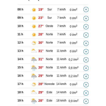
19°
08 h
Sur
7 km/h
2
0 l/m
23°
09 h
Sur
7 km/h
2
0 l/m
27°
10 h
Oeste
7 km/h
2
0 l/m
28°
11 h
Norte
7 km/h
2
0 l/m
30°
12 h
Norte
7 km/h
2
0 l/m
31°
13 h
Norte
11 km/h
2
0 l/m
31°
14 h
Norte
11 km/h
2
0,2 l/m
30°
15 h
Norte
11 km/h
2
0,6 l/m
29°
16 h
Norte
11 km/h
2
0,2 l/m
28°
17 h
Noreste
14 km/h
2
0 l/m
29°
18 h
Este
14 km/h
2
0 l/m
28°
19 h
Este
18 km/h
2
0,9 l/m