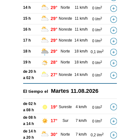
29°
14 h
Norte
11 km/h
2
0 l/m
29°
15 h
Noreste
11 km/h
2
0 l/m
29°
16 h
Noreste
11 km/h
2
0 l/m
29°
17 h
Noreste
14 km/h
2
0 l/m
29°
18 h
Norte
18 km/h
2
0,1 l/m
28°
19 h
Norte
18 km/h
2
0 l/m
de 20 h
27°
Noreste
14 km/h
2
0 l/m
a 02 h
Martes
11.08.2026
El tiempo el
de 02 h
19°
Sureste
4 km/h
2
0 l/m
a 08 h
de 08 h
17°
Sur
7 km/h
2
0 l/m
a 14 h
de 14 h
30°
Norte
7 km/h
2
0,2 l/m
a 20 h