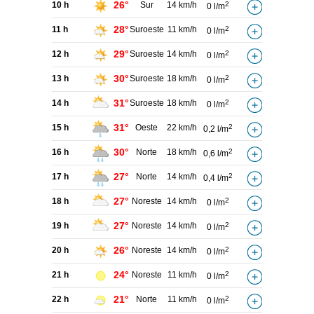
26°
10 h
Sur
14 km/h
2
0 l/m
28°
11 h
Suroeste
11 km/h
2
0 l/m
29°
12 h
Suroeste
14 km/h
2
0 l/m
30°
13 h
Suroeste
18 km/h
2
0 l/m
31°
14 h
Suroeste
18 km/h
2
0 l/m
31°
15 h
Oeste
22 km/h
2
0,2 l/m
30°
16 h
Norte
18 km/h
2
0,6 l/m
27°
17 h
Norte
14 km/h
2
0,4 l/m
27°
18 h
Noreste
14 km/h
2
0 l/m
27°
19 h
Noreste
14 km/h
2
0 l/m
26°
20 h
Noreste
14 km/h
2
0 l/m
24°
21 h
Noreste
11 km/h
2
0 l/m
21°
22 h
Norte
11 km/h
2
0 l/m