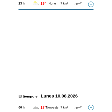
19°
23 h
Norte
7 km/h
2
0 l/m
Lunes
10.08.2026
El tiempo el
18°
00 h
Noroeste
7 km/h
2
0 l/m