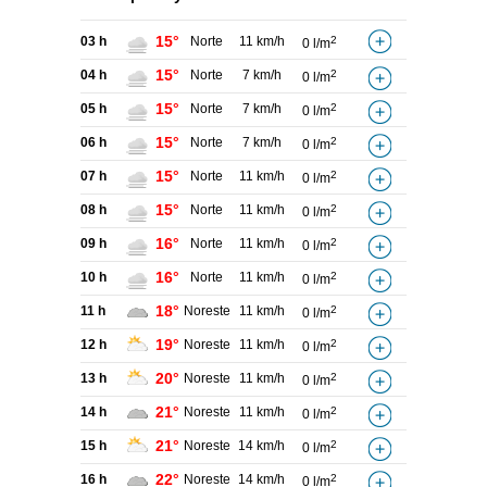
15°
03 h
Norte
11 km/h
2
0 l/m
15°
04 h
Norte
7 km/h
2
0 l/m
15°
05 h
Norte
7 km/h
2
0 l/m
15°
06 h
Norte
7 km/h
2
0 l/m
15°
07 h
Norte
11 km/h
2
0 l/m
15°
08 h
Norte
11 km/h
2
0 l/m
16°
09 h
Norte
11 km/h
2
0 l/m
16°
10 h
Norte
11 km/h
2
0 l/m
18°
11 h
Noreste
11 km/h
2
0 l/m
19°
12 h
Noreste
11 km/h
2
0 l/m
20°
13 h
Noreste
11 km/h
2
0 l/m
21°
14 h
Noreste
11 km/h
2
0 l/m
21°
15 h
Noreste
14 km/h
2
0 l/m
22°
16 h
Noreste
14 km/h
2
0 l/m