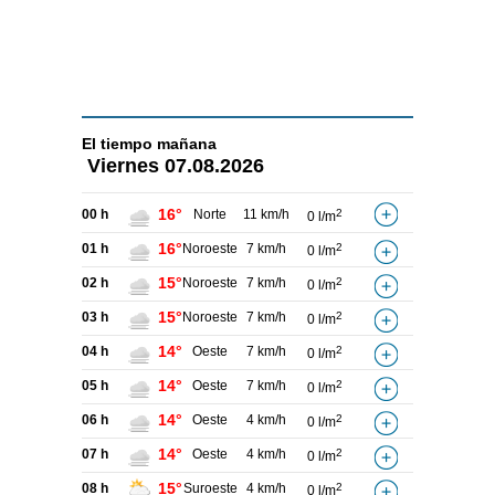
El tiempo
mañana
Viernes
07.08.2026
16°
00 h
Norte
11 km/h
2
0 l/m
16°
01 h
Noroeste
7 km/h
2
0 l/m
15°
02 h
Noroeste
7 km/h
2
0 l/m
15°
03 h
Noroeste
7 km/h
2
0 l/m
14°
04 h
Oeste
7 km/h
2
0 l/m
14°
05 h
Oeste
7 km/h
2
0 l/m
14°
06 h
Oeste
4 km/h
2
0 l/m
14°
07 h
Oeste
4 km/h
2
0 l/m
15°
08 h
Suroeste
4 km/h
2
0 l/m