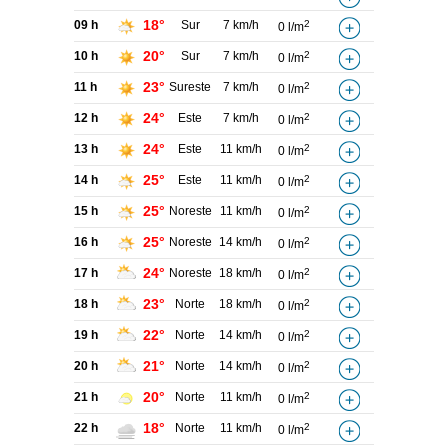
18°
09 h
Sur
7 km/h
2
0 l/m
20°
10 h
Sur
7 km/h
2
0 l/m
23°
11 h
Sureste
7 km/h
2
0 l/m
24°
12 h
Este
7 km/h
2
0 l/m
24°
13 h
Este
11 km/h
2
0 l/m
25°
14 h
Este
11 km/h
2
0 l/m
25°
15 h
Noreste
11 km/h
2
0 l/m
25°
16 h
Noreste
14 km/h
2
0 l/m
24°
17 h
Noreste
18 km/h
2
0 l/m
23°
18 h
Norte
18 km/h
2
0 l/m
22°
19 h
Norte
14 km/h
2
0 l/m
21°
20 h
Norte
14 km/h
2
0 l/m
20°
21 h
Norte
11 km/h
2
0 l/m
18°
22 h
Norte
11 km/h
2
0 l/m