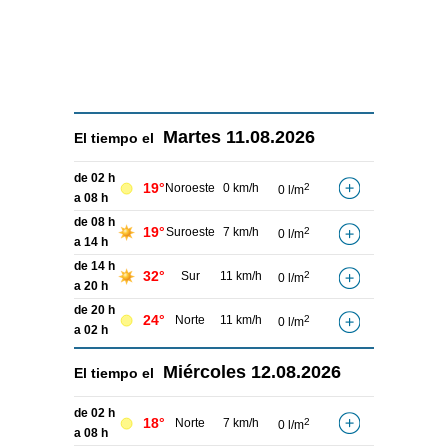
Martes
11.08.2026
El tiempo el
de 02 h
19°
Noroeste
0 km/h
2
0 l/m
a 08 h
de 08 h
19°
Suroeste
7 km/h
2
0 l/m
a 14 h
de 14 h
32°
Sur
11 km/h
2
0 l/m
a 20 h
de 20 h
24°
Norte
11 km/h
2
0 l/m
a 02 h
Miércoles
12.08.2026
El tiempo el
de 02 h
18°
Norte
7 km/h
2
0 l/m
a 08 h