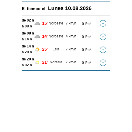
Lunes
10.08.2026
El tiempo el
de 02 h
15°
Noroeste
7 km/h
2
0 l/m
a 08 h
de 08 h
14°
Noroeste
4 km/h
2
0 l/m
a 14 h
de 14 h
25°
Este
7 km/h
2
0 l/m
a 20 h
de 20 h
21°
Noreste
7 km/h
2
0 l/m
a 02 h