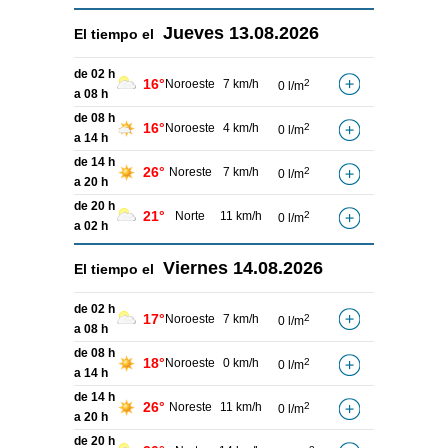
Jueves
13.08.2026
El tiempo el
de 02 h
16°
Noroeste
7 km/h
2
0 l/m
a 08 h
de 08 h
16°
Noroeste
4 km/h
2
0 l/m
a 14 h
de 14 h
26°
Noreste
7 km/h
2
0 l/m
a 20 h
de 20 h
21°
Norte
11 km/h
2
0 l/m
a 02 h
Viernes
14.08.2026
El tiempo el
de 02 h
17°
Noroeste
7 km/h
2
0 l/m
a 08 h
de 08 h
18°
Noroeste
0 km/h
2
0 l/m
a 14 h
de 14 h
26°
Noreste
11 km/h
2
0 l/m
a 20 h
de 20 h