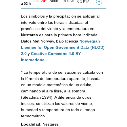
20°
Norte
14 km/h
2
0,1 l/m
a 02 h
Los símbolos y la precipitación se aplican al
intervalo entre las horas indicadas, el
pronóstico del viento y la temperatura en
Nestares
es para la primera hora indicada.
Datos Met Norway, bajo licencia
Norwegian
Licence for Open Government Data (NLOD)
2.0
y
Creative Commons 4.0 BY
International
* La temperatura de sensación se calcula con
la fórmula de temperatura aparente, basada
en un modelo matemático de un adulto,
caminando al aire libre, a la sombra
(Steadman 1994). A diferencia de otros
índices, se utilizan los valores de viento,
humedad y temperatura en todo el rango
termométrico.
Localidad
:
Nestares