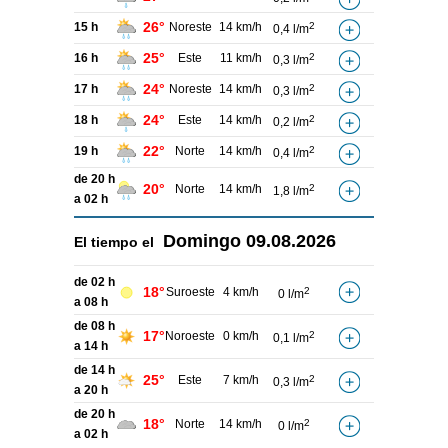
26°
15 h
Noreste
14 km/h
2
0,4 l/m
25°
16 h
Este
11 km/h
2
0,3 l/m
24°
17 h
Noreste
14 km/h
2
0,3 l/m
24°
18 h
Este
14 km/h
2
0,2 l/m
22°
19 h
Norte
14 km/h
2
0,4 l/m
de 20 h
20°
Norte
14 km/h
2
1,8 l/m
a 02 h
Domingo
09.08.2026
El tiempo el
de 02 h
18°
Suroeste
4 km/h
2
0 l/m
a 08 h
de 08 h
17°
Noroeste
0 km/h
2
0,1 l/m
a 14 h
de 14 h
25°
Este
7 km/h
2
0,3 l/m
a 20 h
de 20 h
18°
Norte
14 km/h
2
0 l/m
a 02 h