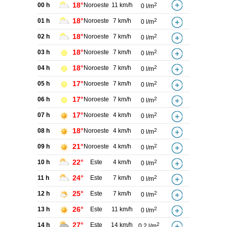
18°
00 h
Noroeste
11 km/h
2
0 l/m
18°
01 h
Noroeste
7 km/h
2
0 l/m
18°
02 h
Noroeste
7 km/h
2
0 l/m
18°
03 h
Noroeste
7 km/h
2
0 l/m
18°
04 h
Noroeste
7 km/h
2
0 l/m
17°
05 h
Noroeste
7 km/h
2
0 l/m
17°
06 h
Noroeste
7 km/h
2
0 l/m
17°
07 h
Noroeste
4 km/h
2
0 l/m
18°
08 h
Noroeste
4 km/h
2
0 l/m
21°
09 h
Noroeste
4 km/h
2
0 l/m
22°
10 h
Este
4 km/h
2
0 l/m
24°
11 h
Este
7 km/h
2
0 l/m
25°
12 h
Este
7 km/h
2
0 l/m
26°
13 h
Este
11 km/h
2
0 l/m
27°
14 h
Este
14 km/h
2
0,2 l/m