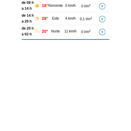
de 08 h
18°
Noroeste
0 km/h
2
0 l/m
a 14 h
de 14 h
28°
Este
4 km/h
2
0,1 l/m
a 20 h
de 20 h
20°
Norte
11 km/h
2
0 l/m
a 02 h