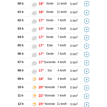
18°
00 h
Norte
11 km/h
2
0 l/m
18°
01 h
Norte
11 km/h
2
0 l/m
17°
02 h
Norte
7 km/h
2
0 l/m
17°
03 h
Norte
7 km/h
2
0 l/m
17°
04 h
Norte
7 km/h
2
0 l/m
17°
05 h
Este
7 km/h
2
0 l/m
17°
06 h
Oeste
7 km/h
2
0 l/m
17°
07 h
Suroeste
4 km/h
2
0 l/m
17°
08 h
Sur
4 km/h
2
0 l/m
18°
09 h
Sur
4 km/h
2
0 l/m
20°
10 h
Noreste
7 km/h
2
0 l/m
22°
11 h
Noreste
7 km/h
2
0 l/m
23°
12 h
Noreste
11 km/h
2
0 l/m