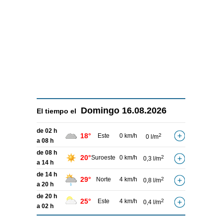
Domingo
16.08.2026
El tiempo el
de 02 h
18°
Este
0 km/h
2
0 l/m
a 08 h
de 08 h
20°
Suroeste
0 km/h
2
0,3 l/m
a 14 h
de 14 h
29°
Norte
4 km/h
2
0,8 l/m
a 20 h
de 20 h
25°
Este
4 km/h
2
0,4 l/m
a 02 h