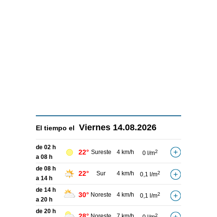
Viernes
14.08.2026
El tiempo el
de 02 h
22°
Sureste
4 km/h
2
0 l/m
a 08 h
de 08 h
22°
Sur
4 km/h
2
0,1 l/m
a 14 h
de 14 h
30°
Noreste
4 km/h
2
0,1 l/m
a 20 h
de 20 h
28°
Noreste
7 km/h
2