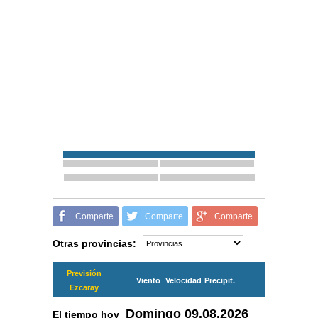
Comparte
Comparte
Comparte
Otras provincias:
Previsión
Viento
Velocidad
Precipit.
Ezcaray
Domingo
09.08.2026
El tiempo hoy