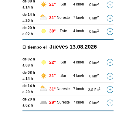
de 08 h
21°
Sur
4 km/h
2
0 l/m
a 14 h
de 14 h
31°
Noreste
7 km/h
2
0 l/m
a 20 h
de 20 h
30°
Este
4 km/h
2
0 l/m
a 02 h
Jueves
13.08.2026
El tiempo el
de 02 h
22°
Sur
4 km/h
2
0 l/m
a 08 h
de 08 h
21°
Sur
4 km/h
2
0 l/m
a 14 h
de 14 h
31°
Noreste
7 km/h
2
0,3 l/m
a 20 h
de 20 h
29°
Sureste
7 km/h
2
0 l/m
a 02 h