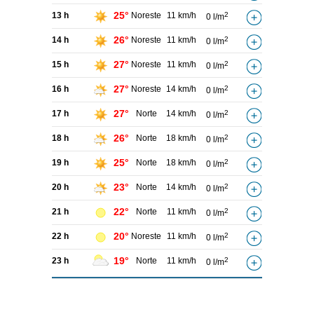
25°
13 h
Noreste
11 km/h
2
0 l/m
26°
14 h
Noreste
11 km/h
2
0 l/m
27°
15 h
Noreste
11 km/h
2
0 l/m
27°
16 h
Noreste
14 km/h
2
0 l/m
27°
17 h
Norte
14 km/h
2
0 l/m
26°
18 h
Norte
18 km/h
2
0 l/m
25°
19 h
Norte
18 km/h
2
0 l/m
23°
20 h
Norte
14 km/h
2
0 l/m
22°
21 h
Norte
11 km/h
2
0 l/m
20°
22 h
Noreste
11 km/h
2
0 l/m
19°
23 h
Norte
11 km/h
2
0 l/m