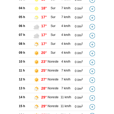
18°
04 h
Sur
7 km/h
2
0 l/m
17°
05 h
Sur
7 km/h
2
0 l/m
17°
06 h
Sur
4 km/h
2
0 l/m
17°
07 h
Sur
4 km/h
2
0 l/m
17°
08 h
Sur
4 km/h
2
0 l/m
20°
09 h
Sur
4 km/h
2
0 l/m
23°
10 h
Noreste
4 km/h
2
0 l/m
25°
11 h
Noreste
7 km/h
2
0 l/m
27°
12 h
Noreste
7 km/h
2
0 l/m
28°
13 h
Noreste
7 km/h
2
0 l/m
29°
14 h
Noreste
11 km/h
2
0 l/m
29°
15 h
Noreste
11 km/h
2
0 l/m