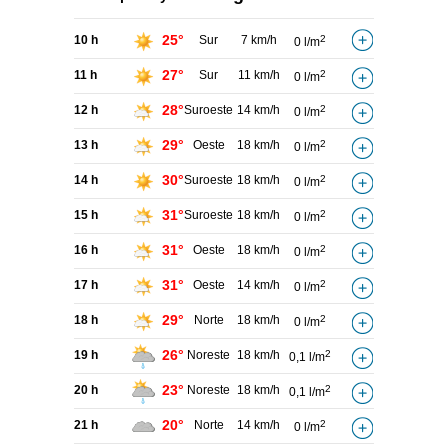
25°
10 h
Sur
7 km/h
2
0 l/m
27°
11 h
Sur
11 km/h
2
0 l/m
28°
12 h
Suroeste
14 km/h
2
0 l/m
29°
13 h
Oeste
18 km/h
2
0 l/m
30°
14 h
Suroeste
18 km/h
2
0 l/m
31°
15 h
Suroeste
18 km/h
2
0 l/m
31°
16 h
Oeste
18 km/h
2
0 l/m
31°
17 h
Oeste
14 km/h
2
0 l/m
29°
18 h
Norte
18 km/h
2
0 l/m
26°
19 h
Noreste
18 km/h
2
0,1 l/m
23°
20 h
Noreste
18 km/h
2
0,1 l/m
20°
21 h
Norte
14 km/h
2
0 l/m