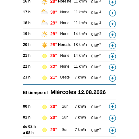
29°
16 h
Noreste
11 km/h
2
0 l/m
30°
17 h
Norte
11 km/h
2
0 l/m
29°
18 h
Norte
11 km/h
2
0 l/m
29°
19 h
Norte
14 km/h
2
0 l/m
28°
20 h
Noreste
18 km/h
2
0 l/m
25°
21 h
Norte
14 km/h
2
0 l/m
22°
22 h
Norte
11 km/h
2
0 l/m
21°
23 h
Oeste
7 km/h
2
0 l/m
Miércoles
12.08.2026
El tiempo el
20°
00 h
Sur
7 km/h
2
0 l/m
20°
01 h
Sur
7 km/h
2
0 l/m
de 02 h
20°
Sur
7 km/h
2
0 l/m
a 08 h