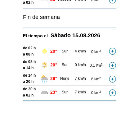
0 l/m
a 02 h
Fin de semana
Sábado
15.08.2026
El tiempo el
de 02 h
20°
Sur
4 km/h
2
0 l/m
a 08 h
de 08 h
20°
Sur
0 km/h
2
0,1 l/m
a 14 h
de 14 h
29°
Norte
7 km/h
2
6 l/m
a 20 h
de 20 h
23°
Sur
7 km/h
2
0 l/m
a 02 h