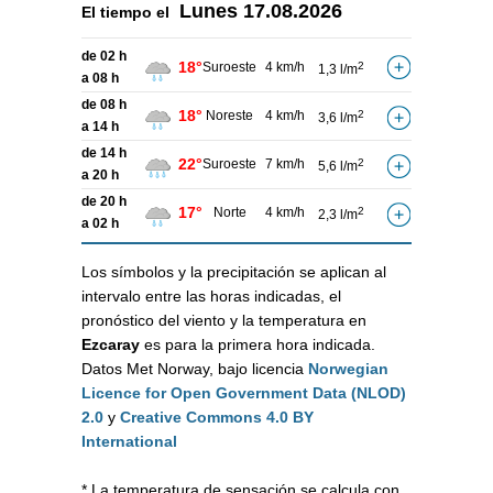
Lunes
17.08.2026
El tiempo el
de 02 h
18°
Suroeste
4 km/h
2
1,3 l/m
a 08 h
de 08 h
18°
Noreste
4 km/h
2
3,6 l/m
a 14 h
de 14 h
22°
Suroeste
7 km/h
2
5,6 l/m
a 20 h
de 20 h
17°
Norte
4 km/h
2
2,3 l/m
a 02 h
Los símbolos y la precipitación se aplican al
intervalo entre las horas indicadas, el
pronóstico del viento y la temperatura en
Ezcaray
es para la primera hora indicada.
Datos Met Norway, bajo licencia
Norwegian
Licence for Open Government Data (NLOD)
2.0
y
Creative Commons 4.0 BY
International
* La temperatura de sensación se calcula con