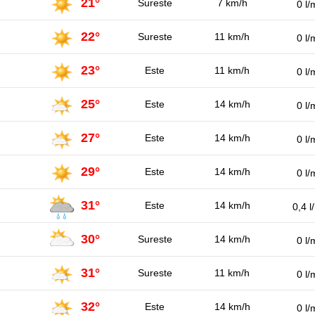
21°
Sureste
7 km/h
0 l/
22°
Sureste
11 km/h
0 l/
23°
Este
11 km/h
0 l/
25°
Este
14 km/h
0 l/
27°
Este
14 km/h
0 l/
29°
Este
14 km/h
0 l/
31°
Este
14 km/h
0,4 l
30°
Sureste
14 km/h
0 l/
31°
Sureste
11 km/h
0 l/
32°
Este
14 km/h
0 l/