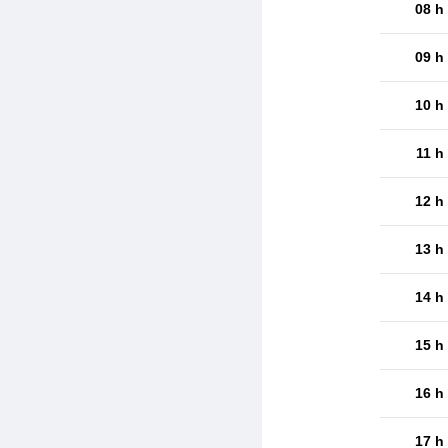
08 h
09 h
10 h
11 h
12 h
13 h
14 h
15 h
16 h
17 h