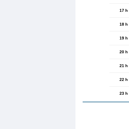
17 h
18 h
19 h
20 h
21 h
22 h
23 h