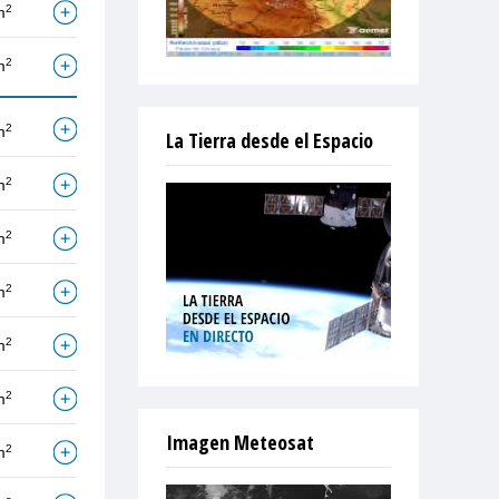
2
m
2
m
2
m
La Tierra desde el Espacio
2
m
2
m
2
m
2
m
2
m
Imagen Meteosat
2
m