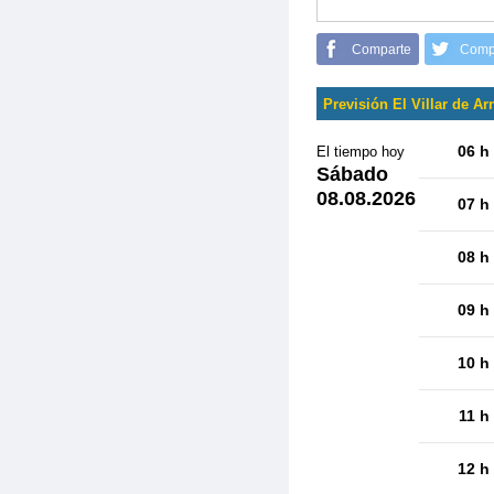
Comparte
Comp
Previsión El Villar de A
06 h
El tiempo hoy
Sábado
08.08.2026
07 h
08 h
09 h
10 h
11 h
12 h