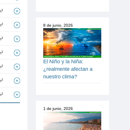
2
m
2
m
8 de junio, 2026
2
m
2
m
El Niño y la Niña:
2
m
¿realmente afectan a
nuestro clima?
2
m
2
m
1 de junio, 2026