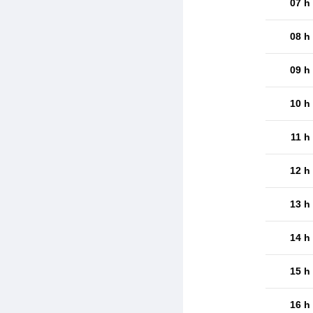
07 h
08 h
09 h
10 h
11 h
12 h
13 h
14 h
15 h
16 h