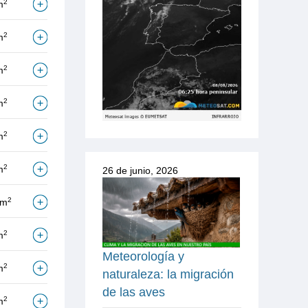
2
m
2
m
2
m
2
m
2
m
2
m
26 de junio, 2026
2
/m
2
m
Meteorología y
2
m
naturaleza: la migración
de las aves
2
m