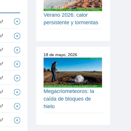
Verano 2026: calor
2
m
persistente y tormentas
2
m
2
m
18 de mayo, 2026
2
m
2
m
Megacriometeoros: la
2
m
caída de bloques de
hielo
2
m
2
m