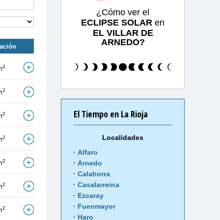
¿Cómo ver el
ECLIPSE SOLAR
en
EL VILLAR DE
ARNEDO?
tación
2
m
2
m
El Tiempo en La Rioja
2
m
Localidades
2
m
Alfaro
2
m
Arnedo
Calahorra
Casalarreina
2
m
Ezcaray
Fuenmayor
2
m
Haro