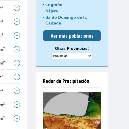
Logroño
2
m
Nájera
Santo Domingo de la
2
m
Calzada
Ver más poblaciones
2
m
Otras Provincias:
2
/m
2
/m
2
m
Radar de Precipitación
2
m
2
/m
2
/m