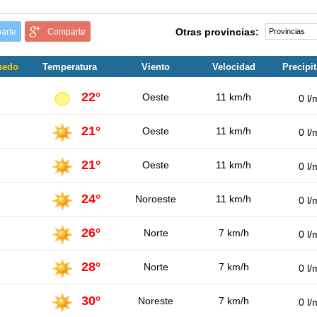
Otras provincias:
arte
Comparte
rnedo
Temperatura
Viento
Velocidad
Precipi
22°
Oeste
11 km/h
0 l/
21°
Oeste
11 km/h
0 l/
21°
Oeste
11 km/h
0 l/
24°
Noroeste
11 km/h
0 l/
26°
Norte
7 km/h
0 l/
28°
Norte
7 km/h
0 l/
30°
Noreste
7 km/h
0 l/