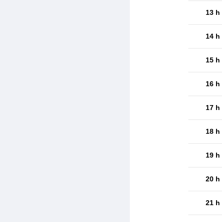
13 h
14 h
15 h
16 h
17 h
18 h
19 h
20 h
21 h