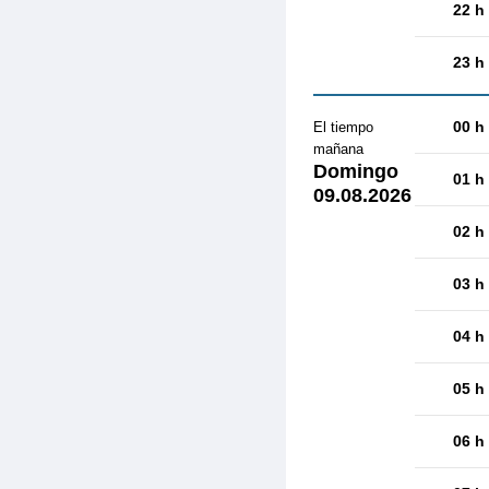
22 h
23 h
00 h
El tiempo
mañana
Domingo
01 h
09.08.2026
02 h
03 h
04 h
05 h
06 h