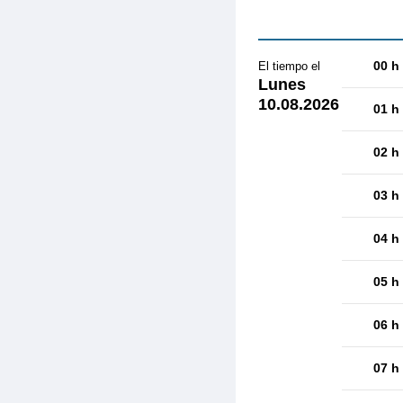
00 h
El tiempo el
Lunes
10.08.2026
01 h
02 h
03 h
04 h
05 h
06 h
07 h