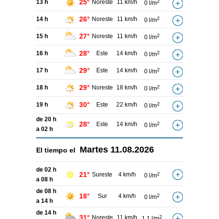
25°
13 h
Noreste
11 km/h
2
0 l/m
26°
14 h
Noreste
11 km/h
2
0 l/m
27°
15 h
Noreste
11 km/h
2
0 l/m
28°
16 h
Este
14 km/h
2
0 l/m
29°
17 h
Este
14 km/h
2
0 l/m
29°
18 h
Noreste
18 km/h
2
0 l/m
30°
19 h
Este
22 km/h
2
0 l/m
de 20 h
28°
Este
14 km/h
2
0 l/m
a 02 h
Martes
11.08.2026
El tiempo el
de 02 h
21°
Sureste
4 km/h
2
0 l/m
a 08 h
de 08 h
18°
Sur
4 km/h
2
0 l/m
a 14 h
de 14 h
31°
Noreste
11 km/h
2
1,1 l/m