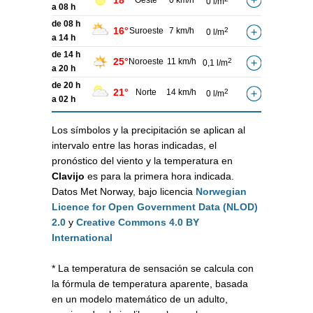
18°
Oeste
0 km/h
0 l/m
a 08 h
de 08 h
16°
Suroeste
7 km/h
2
0 l/m
a 14 h
de 14 h
25°
Noroeste
11 km/h
2
0,1 l/m
a 20 h
de 20 h
21°
Norte
14 km/h
2
0 l/m
a 02 h
Los símbolos y la precipitación se aplican al
intervalo entre las horas indicadas, el
pronóstico del viento y la temperatura en
Clavijo
es para la primera hora indicada.
Datos Met Norway, bajo licencia
Norwegian
Licence for Open Government Data (NLOD)
2.0
y
Creative Commons 4.0 BY
International
* La temperatura de sensación se calcula con
la fórmula de temperatura aparente, basada
en un modelo matemático de un adulto,