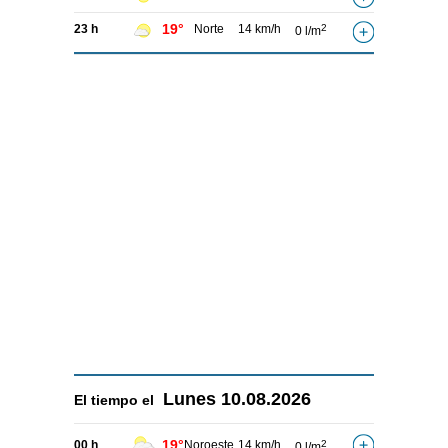
19°
23 h
Norte
14 km/h
2
0 l/m
Lunes
10.08.2026
El tiempo el
19°
00 h
Noroeste
14 km/h
2
0 l/m