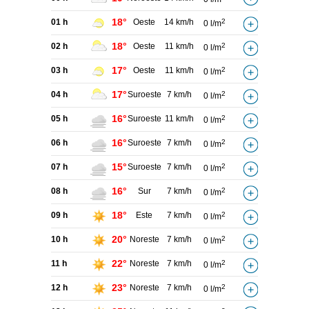
18°
01 h
Oeste
14 km/h
2
0 l/m
18°
02 h
Oeste
11 km/h
2
0 l/m
17°
03 h
Oeste
11 km/h
2
0 l/m
17°
04 h
Suroeste
7 km/h
2
0 l/m
16°
05 h
Suroeste
11 km/h
2
0 l/m
16°
06 h
Suroeste
7 km/h
2
0 l/m
15°
07 h
Suroeste
7 km/h
2
0 l/m
16°
08 h
Sur
7 km/h
2
0 l/m
18°
09 h
Este
7 km/h
2
0 l/m
20°
10 h
Noreste
7 km/h
2
0 l/m
22°
11 h
Noreste
7 km/h
2
0 l/m
23°
12 h
Noreste
7 km/h
2
0 l/m