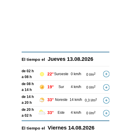
Jueves
13.08.2026
El tiempo el
de 02 h
22°
Suroeste
0 km/h
2
0 l/m
a 08 h
de 08 h
19°
Sur
4 km/h
2
0 l/m
a 14 h
de 14 h
33°
Noreste
14 km/h
2
0,3 l/m
a 20 h
de 20 h
33°
Este
4 km/h
2
0 l/m
a 02 h
Viernes
14.08.2026
El tiempo el