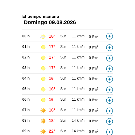
El tiempo
mañana
Domingo
09.08.2026
18°
00 h
Sur
11 km/h
2
0 l/m
17°
01 h
Sur
11 km/h
2
0 l/m
17°
02 h
Sur
11 km/h
2
0 l/m
17°
03 h
Sur
11 km/h
2
0 l/m
16°
04 h
Sur
11 km/h
2
0 l/m
16°
05 h
Sur
11 km/h
2
0 l/m
16°
06 h
Sur
11 km/h
2
0 l/m
16°
07 h
Sur
11 km/h
2
0 l/m
18°
08 h
Sur
14 km/h
2
0 l/m
22°
09 h
Sur
14 km/h
2
0 l/m