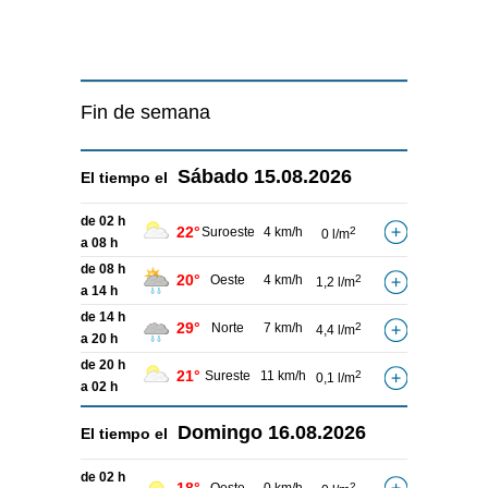
Fin de semana
Sábado
15.08.2026
El tiempo el
de 02 h
22°
Suroeste
4 km/h
2
0 l/m
a 08 h
de 08 h
20°
Oeste
4 km/h
2
1,2 l/m
a 14 h
de 14 h
29°
Norte
7 km/h
2
4,4 l/m
a 20 h
de 20 h
21°
Sureste
11 km/h
2
0,1 l/m
a 02 h
Domingo
16.08.2026
El tiempo el
de 02 h
2