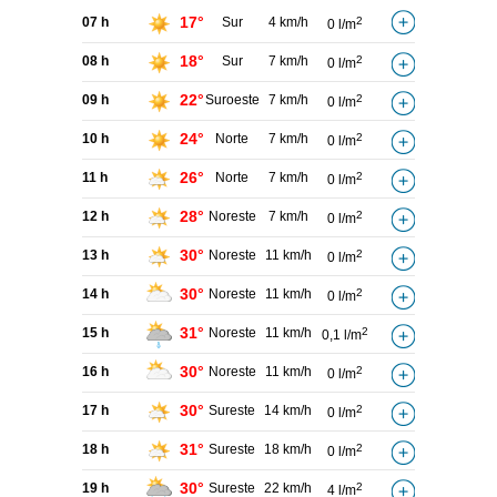
17°
07 h
Sur
4 km/h
2
0 l/m
18°
08 h
Sur
7 km/h
2
0 l/m
22°
09 h
Suroeste
7 km/h
2
0 l/m
24°
10 h
Norte
7 km/h
2
0 l/m
26°
11 h
Norte
7 km/h
2
0 l/m
28°
12 h
Noreste
7 km/h
2
0 l/m
30°
13 h
Noreste
11 km/h
2
0 l/m
30°
14 h
Noreste
11 km/h
2
0 l/m
31°
15 h
Noreste
11 km/h
2
0,1 l/m
30°
16 h
Noreste
11 km/h
2
0 l/m
30°
17 h
Sureste
14 km/h
2
0 l/m
31°
18 h
Sureste
18 km/h
2
0 l/m
30°
19 h
Sureste
22 km/h
2
4 l/m