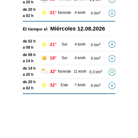
a 20 h
de 20 h
31°
Noreste
4 km/h
2
0 l/m
a 02 h
Miércoles
12.08.2026
El tiempo el
de 02 h
21°
Sur
4 km/h
2
0 l/m
a 08 h
de 08 h
18°
Sur
4 km/h
2
0 l/m
a 14 h
de 14 h
32°
Noreste
11 km/h
2
0,3 l/m
a 20 h
de 20 h
32°
Este
7 km/h
2
0 l/m
a 02 h