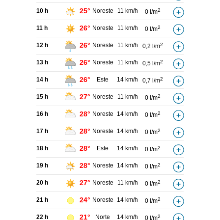
25°
10 h
Noreste
11 km/h
2
0 l/m
26°
11 h
Noreste
11 km/h
2
0 l/m
26°
12 h
Noreste
11 km/h
2
0,2 l/m
26°
13 h
Noreste
11 km/h
2
0,5 l/m
26°
14 h
Este
14 km/h
2
0,7 l/m
27°
15 h
Noreste
11 km/h
2
0 l/m
28°
16 h
Noreste
14 km/h
2
0 l/m
28°
17 h
Noreste
14 km/h
2
0 l/m
28°
18 h
Este
14 km/h
2
0 l/m
28°
19 h
Noreste
14 km/h
2
0 l/m
27°
20 h
Noreste
11 km/h
2
0 l/m
24°
21 h
Noreste
14 km/h
2
0 l/m
21°
22 h
Norte
14 km/h
2
0 l/m