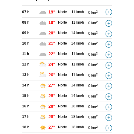
19°
07 h
Norte
11 km/h
2
0 l/m
19°
08 h
Norte
11 km/h
2
0 l/m
20°
09 h
Norte
14 km/h
2
0 l/m
21°
10 h
Norte
14 km/h
2
0 l/m
22°
11 h
Norte
11 km/h
2
0 l/m
24°
12 h
Norte
11 km/h
2
0 l/m
26°
13 h
Norte
11 km/h
2
0 l/m
27°
14 h
Norte
14 km/h
2
0 l/m
28°
15 h
Norte
14 km/h
2
0 l/m
28°
16 h
Norte
18 km/h
2
0 l/m
28°
17 h
Norte
18 km/h
2
0 l/m
27°
18 h
Norte
18 km/h
2
0 l/m