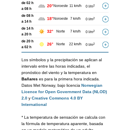
de 02 h
20°
Noroeste
11 km/h
2
0 l/m
a 08 h
de 08 h
18°
Noroeste
7 km/h
2
0 l/m
a 14 h
de 14 h
32°
Norte
7 km/h
2
0 l/m
a 20 h
de 20 h
26°
Norte
22 km/h
2
0 l/m
a 02 h
Los símbolos y la precipitación se aplican al
intervalo entre las horas indicadas, el
pronóstico del viento y la temperatura en
Bañares
es para la primera hora indicada.
Datos Met Norway, bajo licencia
Norwegian
Licence for Open Government Data (NLOD)
2.0
y
Creative Commons 4.0 BY
International
* La temperatura de sensación se calcula con
la fórmula de temperatura aparente, basada