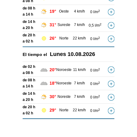
a 08 h
de 08 h
19°
Oeste
4 km/h
2
0 l/m
a 14 h
de 14 h
31°
Sureste
7 km/h
2
0,5 l/m
a 20 h
de 20 h
26°
Norte
22 km/h
2
0 l/m
a 02 h
Lunes
10.08.2026
El tiempo el
de 02 h
20°
Noroeste
11 km/h
2
0 l/m
a 08 h
de 08 h
18°
Noroeste
7 km/h
2
0 l/m
a 14 h
de 14 h
30°
Noreste
7 km/h
2
0 l/m
a 20 h
de 20 h
29°
Norte
22 km/h
2
0 l/m
a 02 h