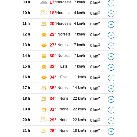
17°
09 h
Noroeste
7 km/h
2
0 l/m
18°
10 h
Noroeste
4 km/h
2
0 l/m
20°
11 h
Noroeste
4 km/h
2
0 l/m
23°
12 h
Noreste
7 km/h
2
0 l/m
27°
13 h
Noreste
7 km/h
2
0 l/m
30°
14 h
Noreste
7 km/h
2
0 l/m
32°
15 h
Este
7 km/h
2
0 l/m
34°
16 h
Este
11 km/h
2
0 l/m
35°
17 h
Noreste
14 km/h
2
0 l/m
34°
18 h
Norte
22 km/h
2
0 l/m
31°
19 h
Norte
22 km/h
2
0 l/m
29°
20 h
Norte
22 km/h
2
0 l/m
26°
21 h
Norte
18 km/h
2
0 l/m