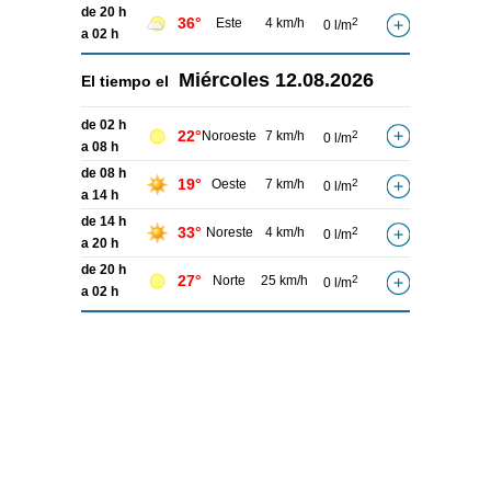
de 20 h
36°
Este
4 km/h
2
0 l/m
a 02 h
Miércoles
12.08.2026
El tiempo el
de 02 h
22°
Noroeste
7 km/h
2
0 l/m
a 08 h
de 08 h
19°
Oeste
7 km/h
2
0 l/m
a 14 h
de 14 h
33°
Noreste
4 km/h
2
0 l/m
a 20 h
de 20 h
27°
Norte
25 km/h
2
0 l/m
a 02 h