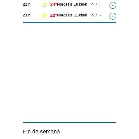
24°
22 h
Noroeste
18 km/h
2
0 l/m
22°
23 h
Noroeste
11 km/h
2
0 l/m
Fin de semana