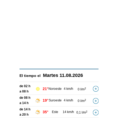
Martes
11.08.2026
El tiempo el
de 02 h
21°
Noroeste
4 km/h
2
0 l/m
a 08 h
de 08 h
19°
Suroeste
4 km/h
2
0 l/m
a 14 h
de 14 h
35°
Este
14 km/h
2
0,1 l/m
a 20 h