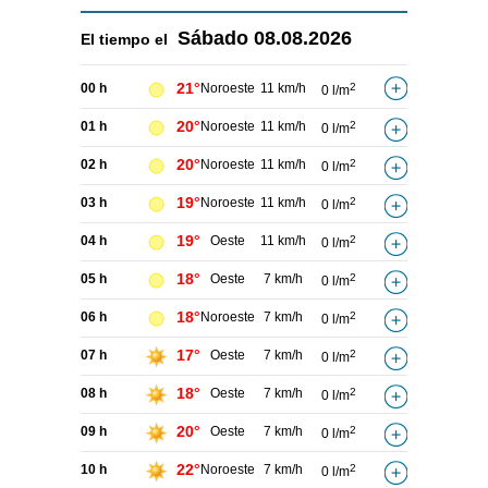
Sábado
08.08.2026
El tiempo el
21°
00 h
Noroeste
11 km/h
2
0 l/m
20°
01 h
Noroeste
11 km/h
2
0 l/m
20°
02 h
Noroeste
11 km/h
2
0 l/m
19°
03 h
Noroeste
11 km/h
2
0 l/m
19°
04 h
Oeste
11 km/h
2
0 l/m
18°
05 h
Oeste
7 km/h
2
0 l/m
18°
06 h
Noroeste
7 km/h
2
0 l/m
17°
07 h
Oeste
7 km/h
2
0 l/m
18°
08 h
Oeste
7 km/h
2
0 l/m
20°
09 h
Oeste
7 km/h
2
0 l/m
22°
10 h
Noroeste
7 km/h
2
0 l/m