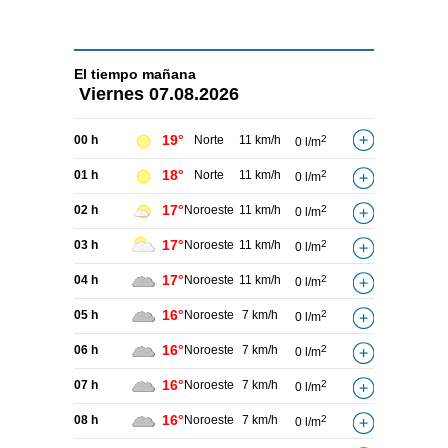
El tiempo
mañana
Viernes
07.08.2026
19°
00 h
Norte
11 km/h
2
0 l/m
18°
01 h
Norte
11 km/h
2
0 l/m
17°
02 h
Noroeste
11 km/h
2
0 l/m
17°
03 h
Noroeste
11 km/h
2
0 l/m
17°
04 h
Noroeste
11 km/h
2
0 l/m
16°
05 h
Noroeste
7 km/h
2
0 l/m
16°
06 h
Noroeste
7 km/h
2
0 l/m
16°
07 h
Noroeste
7 km/h
2
0 l/m
16°
08 h
Noroeste
7 km/h
2
0 l/m