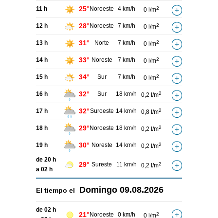
25°
11 h
Noroeste
4 km/h
2
0 l/m
28°
12 h
Noroeste
7 km/h
2
0 l/m
31°
13 h
Norte
7 km/h
2
0 l/m
33°
14 h
Noreste
7 km/h
2
0 l/m
34°
15 h
Sur
7 km/h
2
0 l/m
32°
16 h
Sur
18 km/h
2
0,2 l/m
32°
17 h
Suroeste
14 km/h
2
0,8 l/m
29°
18 h
Noroeste
18 km/h
2
0,2 l/m
30°
19 h
Noreste
14 km/h
2
0,2 l/m
de 20 h
29°
Sureste
11 km/h
2
0,2 l/m
a 02 h
Domingo
09.08.2026
El tiempo el
de 02 h
21°
Noroeste
0 km/h
2
0 l/m