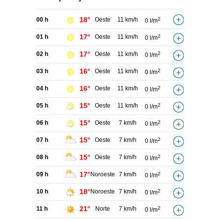
18°
00 h
Oeste
11 km/h
2
0 l/m
17°
01 h
Oeste
11 km/h
2
0 l/m
17°
02 h
Oeste
11 km/h
2
0 l/m
16°
03 h
Oeste
11 km/h
2
0 l/m
16°
04 h
Oeste
11 km/h
2
0 l/m
15°
05 h
Oeste
11 km/h
2
0 l/m
15°
06 h
Oeste
7 km/h
2
0 l/m
15°
07 h
Oeste
7 km/h
2
0 l/m
15°
08 h
Oeste
7 km/h
2
0 l/m
17°
09 h
Noroeste
7 km/h
2
0 l/m
18°
10 h
Noroeste
7 km/h
2
0 l/m
21°
11 h
Norte
7 km/h
2
0 l/m