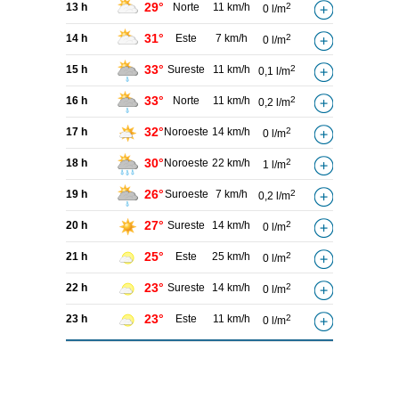
29°
13 h
Norte
11 km/h
2
0 l/m
31°
14 h
Este
7 km/h
2
0 l/m
33°
15 h
Sureste
11 km/h
2
0,1 l/m
33°
16 h
Norte
11 km/h
2
0,2 l/m
32°
17 h
Noroeste
14 km/h
2
0 l/m
30°
18 h
Noroeste
22 km/h
2
1 l/m
26°
19 h
Suroeste
7 km/h
2
0,2 l/m
27°
20 h
Sureste
14 km/h
2
0 l/m
25°
21 h
Este
25 km/h
2
0 l/m
23°
22 h
Sureste
14 km/h
2
0 l/m
23°
23 h
Este
11 km/h
2
0 l/m