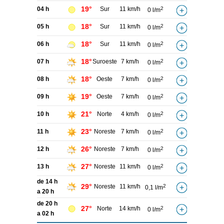
19°
04 h
Sur
11 km/h
2
0 l/m
18°
05 h
Sur
11 km/h
2
0 l/m
18°
06 h
Sur
11 km/h
2
0 l/m
18°
07 h
Suroeste
7 km/h
2
0 l/m
18°
08 h
Oeste
7 km/h
2
0 l/m
19°
09 h
Oeste
7 km/h
2
0 l/m
21°
10 h
Norte
4 km/h
2
0 l/m
23°
11 h
Noreste
7 km/h
2
0 l/m
26°
12 h
Noreste
7 km/h
2
0 l/m
27°
13 h
Noreste
11 km/h
2
0 l/m
de 14 h
29°
Noreste
11 km/h
2
0,1 l/m
a 20 h
de 20 h
27°
Norte
14 km/h
2
0 l/m
a 02 h