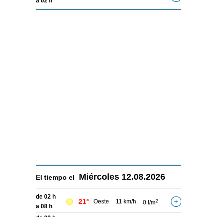
a 02 h
Miércoles
12.08.2026
El tiempo el
de 02 h
21°
Oeste
11 km/h
2
0 l/m
a 08 h