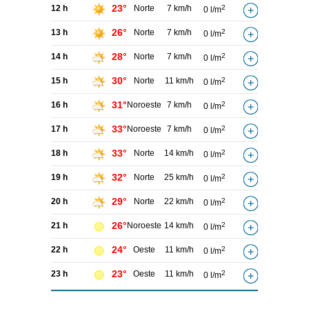
23°
12 h
Norte
7 km/h
2
0 l/m
26°
13 h
Norte
7 km/h
2
0 l/m
28°
14 h
Norte
7 km/h
2
0 l/m
30°
15 h
Norte
11 km/h
2
0 l/m
31°
16 h
Noroeste
7 km/h
2
0 l/m
33°
17 h
Noroeste
7 km/h
2
0 l/m
33°
18 h
Norte
14 km/h
2
0 l/m
32°
19 h
Norte
25 km/h
2
0 l/m
29°
20 h
Norte
22 km/h
2
0 l/m
26°
21 h
Noroeste
14 km/h
2
0 l/m
24°
22 h
Oeste
11 km/h
2
0 l/m
23°
23 h
Oeste
11 km/h
2
0 l/m