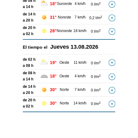
de 08 h
18°
Suroeste
4 km/h
2
0 l/m
a 14 h
de 14 h
31°
Noreste
7 km/h
2
0,2 l/m
a 20 h
de 20 h
28°
Noroeste
18 km/h
2
0 l/m
a 02 h
Jueves
13.08.2026
El tiempo el
de 02 h
19°
Oeste
11 km/h
2
0 l/m
a 08 h
de 08 h
18°
Oeste
4 km/h
2
0 l/m
a 14 h
de 14 h
30°
Norte
7 km/h
2
0 l/m
a 20 h
de 20 h
30°
Norte
14 km/h
2
0 l/m
a 02 h