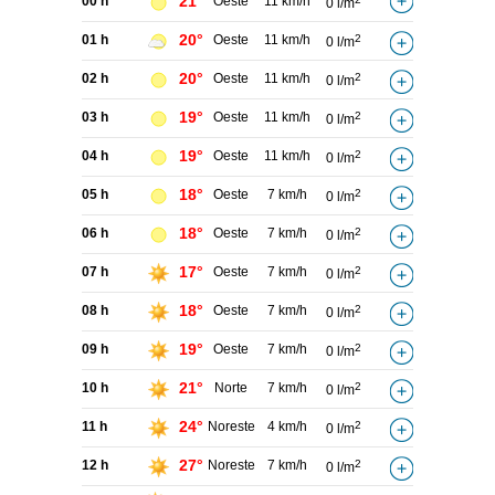
21°
00 h
Oeste
11 km/h
0 l/m
20°
01 h
Oeste
11 km/h
2
0 l/m
20°
02 h
Oeste
11 km/h
2
0 l/m
19°
03 h
Oeste
11 km/h
2
0 l/m
19°
04 h
Oeste
11 km/h
2
0 l/m
18°
05 h
Oeste
7 km/h
2
0 l/m
18°
06 h
Oeste
7 km/h
2
0 l/m
17°
07 h
Oeste
7 km/h
2
0 l/m
18°
08 h
Oeste
7 km/h
2
0 l/m
19°
09 h
Oeste
7 km/h
2
0 l/m
21°
10 h
Norte
7 km/h
2
0 l/m
24°
11 h
Noreste
4 km/h
2
0 l/m
27°
12 h
Noreste
7 km/h
2
0 l/m