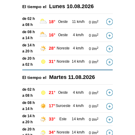
Lunes
10.08.2026
El tiempo el
de 02 h
18°
Oeste
11 km/h
2
0 l/m
a 08 h
de 08 h
16°
Oeste
4 km/h
2
0 l/m
a 14 h
de 14 h
28°
Noreste
4 km/h
2
0 l/m
a 20 h
de 20 h
31°
Noreste
14 km/h
2
0 l/m
a 02 h
Martes
11.08.2026
El tiempo el
de 02 h
21°
Oeste
4 km/h
2
0 l/m
a 08 h
de 08 h
17°
Suroeste
4 km/h
2
0 l/m
a 14 h
de 14 h
33°
Este
14 km/h
2
0 l/m
a 20 h
de 20 h
34°
Noreste
14 km/h
2
0 l/m