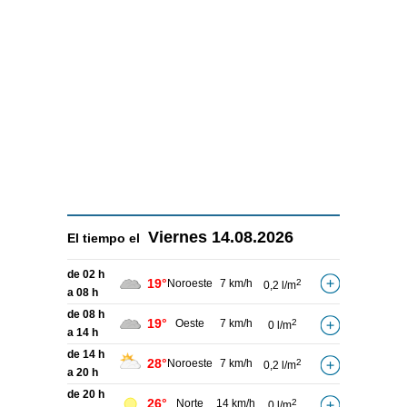
Viernes
14.08.2026
El tiempo el
de 02 h
19°
Noroeste
7 km/h
2
0,2 l/m
a 08 h
de 08 h
19°
Oeste
7 km/h
2
0 l/m
a 14 h
de 14 h
28°
Noroeste
7 km/h
2
0,2 l/m
a 20 h
de 20 h
26°
Norte
14 km/h
2
0 l/m