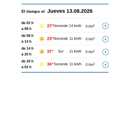
Jueves
13.08.2026
El tiempo el
de 02 h
27°
Noroeste
14 km/h
2
0 l/m
a 08 h
de 08 h
23°
Noroeste
11 km/h
2
0 l/m
a 14 h
de 14 h
37°
Sur
11 km/h
2
0 l/m
a 20 h
de 20 h
34°
Suroeste
11 km/h
2
0 l/m
a 02 h