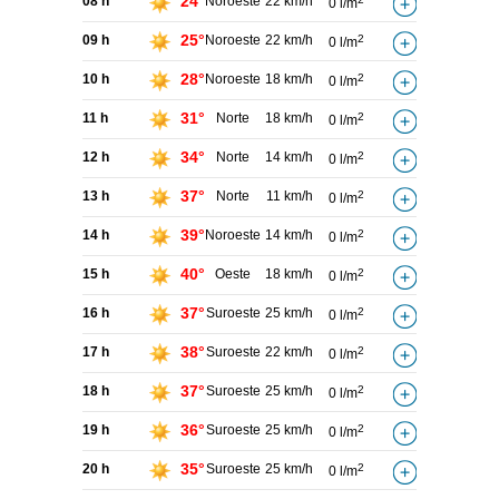
24°
08 h
Noroeste
22 km/h
0 l/m
25°
09 h
Noroeste
22 km/h
2
0 l/m
28°
10 h
Noroeste
18 km/h
2
0 l/m
31°
11 h
Norte
18 km/h
2
0 l/m
34°
12 h
Norte
14 km/h
2
0 l/m
37°
13 h
Norte
11 km/h
2
0 l/m
39°
14 h
Noroeste
14 km/h
2
0 l/m
40°
15 h
Oeste
18 km/h
2
0 l/m
37°
16 h
Suroeste
25 km/h
2
0 l/m
38°
17 h
Suroeste
22 km/h
2
0 l/m
37°
18 h
Suroeste
25 km/h
2
0 l/m
36°
19 h
Suroeste
25 km/h
2
0 l/m
35°
20 h
Suroeste
25 km/h
2
0 l/m