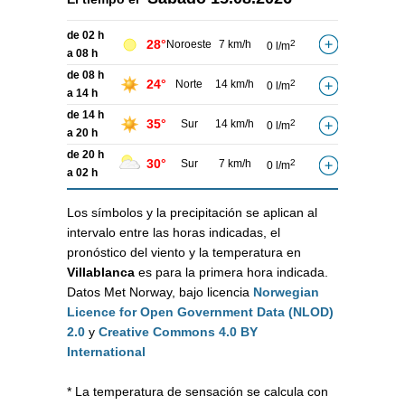
de 02 h
28°
Noroeste
7 km/h
2
0 l/m
a 08 h
de 08 h
24°
Norte
14 km/h
2
0 l/m
a 14 h
de 14 h
35°
Sur
14 km/h
2
0 l/m
a 20 h
de 20 h
30°
Sur
7 km/h
2
0 l/m
a 02 h
Los símbolos y la precipitación se aplican al
intervalo entre las horas indicadas, el
pronóstico del viento y la temperatura en
Villablanca
es para la primera hora indicada.
Datos Met Norway, bajo licencia
Norwegian
Licence for Open Government Data (NLOD)
2.0
y
Creative Commons 4.0 BY
International
* La temperatura de sensación se calcula con