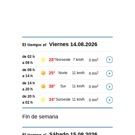
Viernes
14.08.2026
El tiempo el
de 02 h
28°
Noroeste
7 km/h
2
0 l/m
a 08 h
de 08 h
25°
Norte
11 km/h
2
0 l/m
a 14 h
de 14 h
38°
Sur
11 km/h
2
0 l/m
a 20 h
de 20 h
34°
Suroeste
11 km/h
2
0 l/m
a 02 h
Fin de semana
Sábado
15.08.2026
El tiempo el