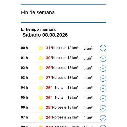
Fin de semana
El tiempo
mañana
Sábado
08.08.2026
31°
00 h
Noroeste
18 km/h
2
0 l/m
30°
01 h
Noroeste
18 km/h
2
0 l/m
29°
02 h
Noroeste
18 km/h
2
0 l/m
27°
03 h
Noroeste
18 km/h
2
0 l/m
26°
04 h
Norte
18 km/h
2
0 l/m
26°
05 h
Norte
18 km/h
2
0 l/m
25°
06 h
Noroeste
18 km/h
2
0 l/m
24°
07 h
Noroeste
22 km/h
2
0 l/m
2