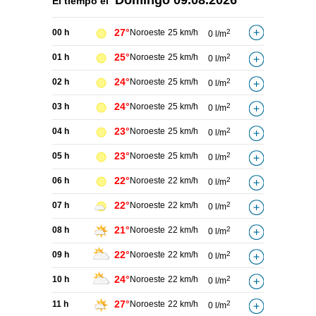
Domingo
09.08.2026
El tiempo el
27°
00 h
Noroeste
25 km/h
2
0 l/m
25°
01 h
Noroeste
25 km/h
2
0 l/m
24°
02 h
Noroeste
25 km/h
2
0 l/m
24°
03 h
Noroeste
25 km/h
2
0 l/m
23°
04 h
Noroeste
25 km/h
2
0 l/m
23°
05 h
Noroeste
25 km/h
2
0 l/m
22°
06 h
Noroeste
22 km/h
2
0 l/m
22°
07 h
Noroeste
22 km/h
2
0 l/m
21°
08 h
Noroeste
22 km/h
2
0 l/m
22°
09 h
Noroeste
22 km/h
2
0 l/m
24°
10 h
Noroeste
22 km/h
2
0 l/m
27°
11 h
Noroeste
22 km/h
2
0 l/m