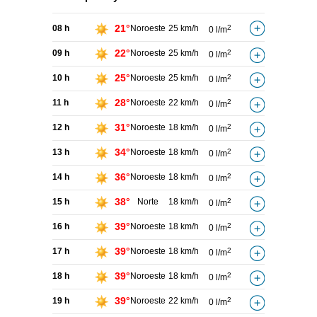
21°
08 h
Noroeste
25 km/h
2
0 l/m
22°
09 h
Noroeste
25 km/h
2
0 l/m
25°
10 h
Noroeste
25 km/h
2
0 l/m
28°
11 h
Noroeste
22 km/h
2
0 l/m
31°
12 h
Noroeste
18 km/h
2
0 l/m
34°
13 h
Noroeste
18 km/h
2
0 l/m
36°
14 h
Noroeste
18 km/h
2
0 l/m
38°
15 h
Norte
18 km/h
2
0 l/m
39°
16 h
Noroeste
18 km/h
2
0 l/m
39°
17 h
Noroeste
18 km/h
2
0 l/m
39°
18 h
Noroeste
18 km/h
2
0 l/m
39°
19 h
Noroeste
22 km/h
2
0 l/m