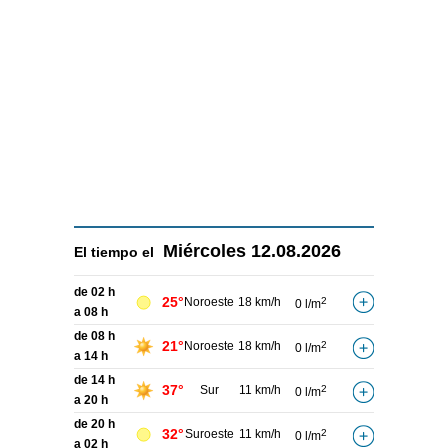
Miércoles
12.08.2026
El tiempo el
de 02 h
25°
Noroeste
18 km/h
2
0 l/m
a 08 h
de 08 h
21°
Noroeste
18 km/h
2
0 l/m
a 14 h
de 14 h
37°
Sur
11 km/h
2
0 l/m
a 20 h
de 20 h
32°
Suroeste
11 km/h
2
0 l/m
a 02 h