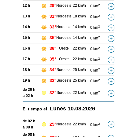
29°
12 h
Noroeste
22 km/h
2
0 l/m
31°
13 h
Noroeste
18 km/h
2
0 l/m
33°
14 h
Noroeste
14 km/h
2
0 l/m
35°
15 h
Noroeste
14 km/h
2
0 l/m
36°
16 h
Oeste
22 km/h
2
0 l/m
35°
17 h
Oeste
22 km/h
2
0 l/m
34°
18 h
Suroeste
25 km/h
2
0 l/m
33°
19 h
Suroeste
25 km/h
2
0 l/m
de 20 h
32°
Suroeste
22 km/h
2
0 l/m
a 02 h
Lunes
10.08.2026
El tiempo el
de 02 h
25°
Noroeste
22 km/h
2
0 l/m
a 08 h
de 08 h