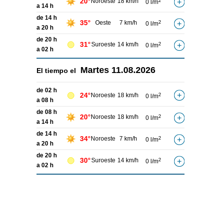
20°
Noroeste
18 km/h
2
0 l/m
a 14 h
de 14 h
35°
Oeste
7 km/h
2
0 l/m
a 20 h
de 20 h
31°
Suroeste
14 km/h
2
0 l/m
a 02 h
Martes
11.08.2026
El tiempo el
de 02 h
24°
Noroeste
18 km/h
2
0 l/m
a 08 h
de 08 h
20°
Noroeste
18 km/h
2
0 l/m
a 14 h
de 14 h
34°
Noroeste
7 km/h
2
0 l/m
a 20 h
de 20 h
30°
Suroeste
14 km/h
2
0 l/m
a 02 h