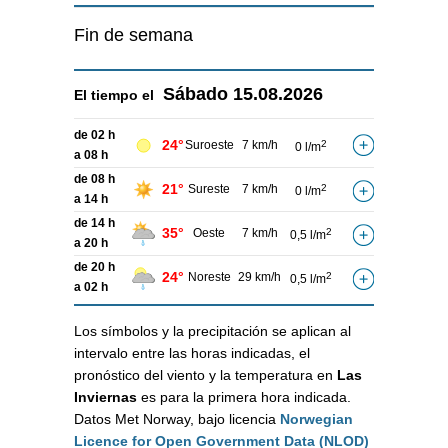
Fin de semana
Sábado
15.08.2026
El tiempo el
de 02 h
24°
Suroeste
7 km/h
2
0 l/m
a 08 h
de 08 h
21°
Sureste
7 km/h
2
0 l/m
a 14 h
de 14 h
35°
Oeste
7 km/h
2
0,5 l/m
a 20 h
de 20 h
24°
Noreste
29 km/h
2
0,5 l/m
a 02 h
Los símbolos y la precipitación se aplican al
intervalo entre las horas indicadas, el
pronóstico del viento y la temperatura en
Las
Inviernas
es para la primera hora indicada.
Datos Met Norway, bajo licencia
Norwegian
Licence for Open Government Data (NLOD)