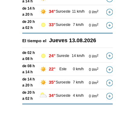
a 14 h
de 14 h
34°
Suroeste
11 km/h
2
0 l/m
a 20 h
de 20 h
33°
Suroeste
7 km/h
2
0 l/m
a 02 h
Jueves
13.08.2026
El tiempo el
de 02 h
24°
Sureste
14 km/h
2
0 l/m
a 08 h
de 08 h
22°
Este
0 km/h
2
0 l/m
a 14 h
de 14 h
35°
Suroeste
7 km/h
2
0 l/m
a 20 h
de 20 h
34°
Suroeste
4 km/h
2
0 l/m
a 02 h