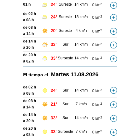
24°
01 h
Sureste
14 km/h
2
0 l/m
de 02 h
24°
Sureste
18 km/h
2
0 l/m
a 08 h
de 08 h
20°
Sureste
4 km/h
2
0 l/m
a 14 h
de 14 h
33°
Sur
14 km/h
2
0 l/m
a 20 h
de 20 h
33°
Suroeste
14 km/h
2
0 l/m
a 02 h
Martes
11.08.2026
El tiempo el
de 02 h
24°
Sur
14 km/h
2
0 l/m
a 08 h
de 08 h
21°
Sur
7 km/h
2
0 l/m
a 14 h
de 14 h
33°
Sur
14 km/h
2
0 l/m
a 20 h
de 20 h
33°
Suroeste
7 km/h
2
0 l/m
a 02 h