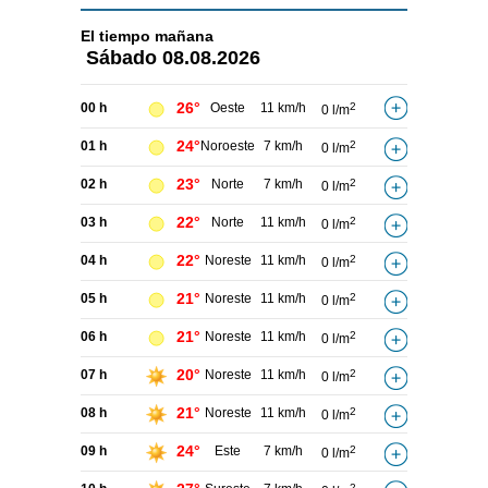
El tiempo
mañana
Sábado
08.08.2026
26°
00 h
Oeste
11 km/h
2
0 l/m
24°
01 h
Noroeste
7 km/h
2
0 l/m
23°
02 h
Norte
7 km/h
2
0 l/m
22°
03 h
Norte
11 km/h
2
0 l/m
22°
04 h
Noreste
11 km/h
2
0 l/m
21°
05 h
Noreste
11 km/h
2
0 l/m
21°
06 h
Noreste
11 km/h
2
0 l/m
20°
07 h
Noreste
11 km/h
2
0 l/m
21°
08 h
Noreste
11 km/h
2
0 l/m
24°
09 h
Este
7 km/h
2
0 l/m
2