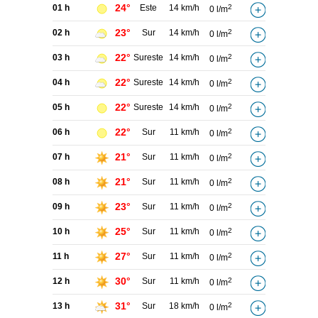
24°
01 h
Este
14 km/h
2
0 l/m
23°
02 h
Sur
14 km/h
2
0 l/m
22°
03 h
Sureste
14 km/h
2
0 l/m
22°
04 h
Sureste
14 km/h
2
0 l/m
22°
05 h
Sureste
14 km/h
2
0 l/m
22°
06 h
Sur
11 km/h
2
0 l/m
21°
07 h
Sur
11 km/h
2
0 l/m
21°
08 h
Sur
11 km/h
2
0 l/m
23°
09 h
Sur
11 km/h
2
0 l/m
25°
10 h
Sur
11 km/h
2
0 l/m
27°
11 h
Sur
11 km/h
2
0 l/m
30°
12 h
Sur
11 km/h
2
0 l/m
31°
13 h
Sur
18 km/h
2
0 l/m