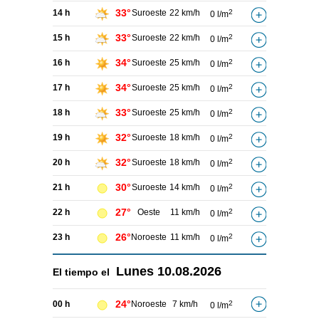
33°
14 h
Suroeste
22 km/h
2
0 l/m
33°
15 h
Suroeste
22 km/h
2
0 l/m
34°
16 h
Suroeste
25 km/h
2
0 l/m
34°
17 h
Suroeste
25 km/h
2
0 l/m
33°
18 h
Suroeste
25 km/h
2
0 l/m
32°
19 h
Suroeste
18 km/h
2
0 l/m
32°
20 h
Suroeste
18 km/h
2
0 l/m
30°
21 h
Suroeste
14 km/h
2
0 l/m
27°
22 h
Oeste
11 km/h
2
0 l/m
26°
23 h
Noroeste
11 km/h
2
0 l/m
Lunes
10.08.2026
El tiempo el
24°
00 h
Noroeste
7 km/h
2
0 l/m