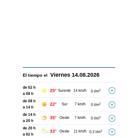
Viernes
14.08.2026
El tiempo el
de 02 h
25°
Sureste
14 km/h
2
0 l/m
a 08 h
de 08 h
22°
Sur
7 km/h
2
0 l/m
a 14 h
de 14 h
35°
Oeste
7 km/h
2
0 l/m
a 20 h
de 20 h
33°
Oeste
11 km/h
2
0,3 l/m
a 02 h