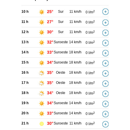
25°
10 h
Sur
11 km/h
2
0 l/m
27°
11 h
Sur
11 km/h
2
0 l/m
30°
12 h
Sur
11 km/h
2
0 l/m
32°
13 h
Suroeste
14 km/h
2
0 l/m
33°
14 h
Suroeste
18 km/h
2
0 l/m
34°
15 h
Suroeste
18 km/h
2
0 l/m
35°
16 h
Oeste
18 km/h
2
0 l/m
35°
17 h
Oeste
18 km/h
2
0 l/m
34°
18 h
Oeste
18 km/h
2
0 l/m
34°
19 h
Suroeste
14 km/h
2
0 l/m
33°
20 h
Suroeste
14 km/h
2
0 l/m
30°
21 h
Suroeste
11 km/h
2
0 l/m