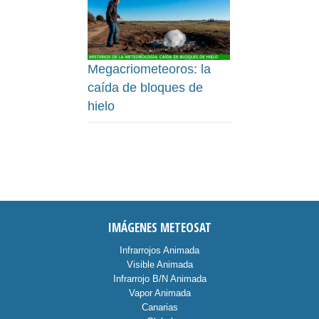
Megacriometeoros: la
caída de bloques de
hielo
IMÁGENES METEOSAT
Infrarrojos Animada
Visible Animada
Infrarrojo B/N Animada
Vapor Animada
Canarias