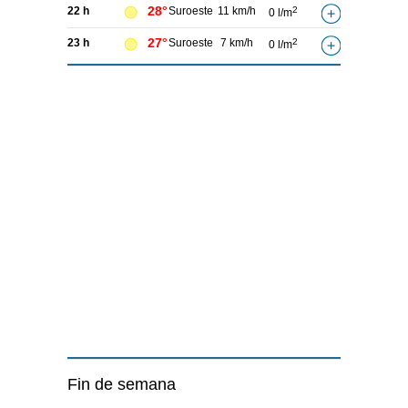
28°
22 h
Suroeste
11 km/h
2
0 l/m
27°
23 h
Suroeste
7 km/h
2
0 l/m
Fin de semana