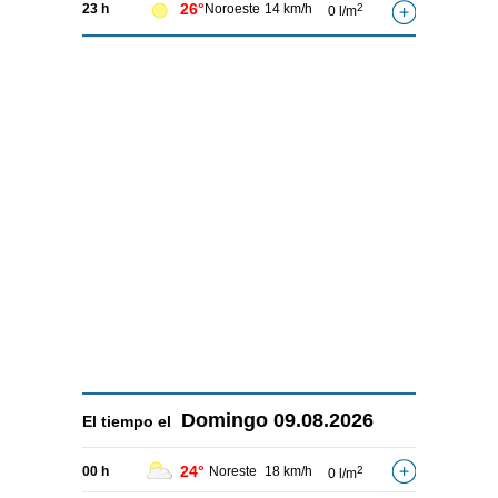
26°
23 h
Noroeste
14 km/h
2
0 l/m
Domingo
09.08.2026
El tiempo el
24°
00 h
Noreste
18 km/h
2
0 l/m