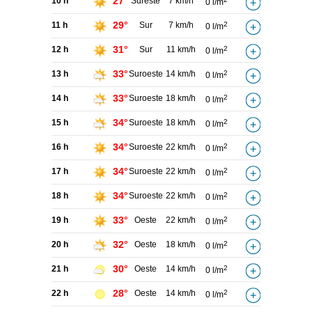
27°
10 h
Sureste
7 km/h
0 l/m
29°
11 h
Sur
7 km/h
2
0 l/m
31°
12 h
Sur
11 km/h
2
0 l/m
33°
13 h
Suroeste
14 km/h
2
0 l/m
33°
14 h
Suroeste
18 km/h
2
0 l/m
34°
15 h
Suroeste
18 km/h
2
0 l/m
34°
16 h
Suroeste
22 km/h
2
0 l/m
34°
17 h
Suroeste
22 km/h
2
0 l/m
34°
18 h
Suroeste
22 km/h
2
0 l/m
33°
19 h
Oeste
22 km/h
2
0 l/m
32°
20 h
Oeste
18 km/h
2
0 l/m
30°
21 h
Oeste
14 km/h
2
0 l/m
28°
22 h
Oeste
14 km/h
2
0 l/m