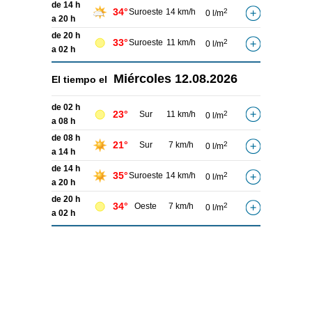
de 14 h
34°
Suroeste
14 km/h
2
0 l/m
a 20 h
de 20 h
33°
Suroeste
11 km/h
2
0 l/m
a 02 h
Miércoles
12.08.2026
El tiempo el
de 02 h
23°
Sur
11 km/h
2
0 l/m
a 08 h
de 08 h
21°
Sur
7 km/h
2
0 l/m
a 14 h
de 14 h
35°
Suroeste
14 km/h
2
0 l/m
a 20 h
de 20 h
34°
Oeste
7 km/h
2
0 l/m
a 02 h