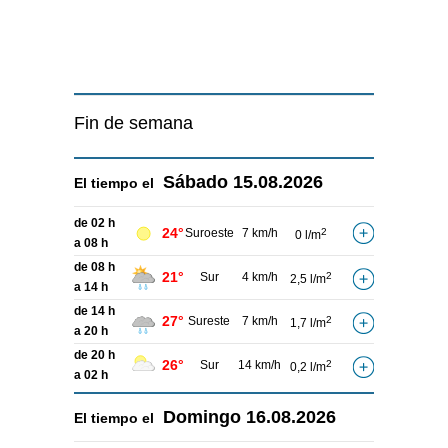
Fin de semana
Sábado
15.08.2026
El tiempo el
de 02 h
24°
Suroeste
7 km/h
2
0 l/m
a 08 h
de 08 h
21°
Sur
4 km/h
2
2,5 l/m
a 14 h
de 14 h
27°
Sureste
7 km/h
2
1,7 l/m
a 20 h
de 20 h
26°
Sur
14 km/h
2
0,2 l/m
a 02 h
Domingo
16.08.2026
El tiempo el