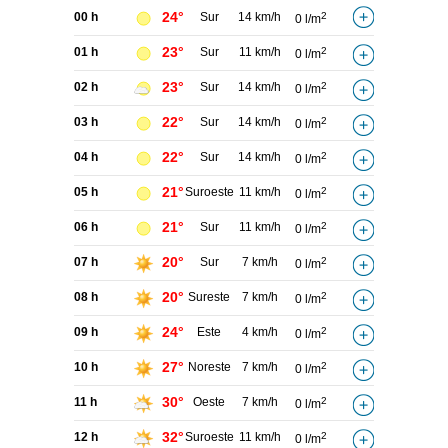
24°
00 h
Sur
14 km/h
2
0 l/m
23°
01 h
Sur
11 km/h
2
0 l/m
23°
02 h
Sur
14 km/h
2
0 l/m
22°
03 h
Sur
14 km/h
2
0 l/m
22°
04 h
Sur
14 km/h
2
0 l/m
21°
05 h
Suroeste
11 km/h
2
0 l/m
21°
06 h
Sur
11 km/h
2
0 l/m
20°
07 h
Sur
7 km/h
2
0 l/m
20°
08 h
Sureste
7 km/h
2
0 l/m
24°
09 h
Este
4 km/h
2
0 l/m
27°
10 h
Noreste
7 km/h
2
0 l/m
30°
11 h
Oeste
7 km/h
2
0 l/m
32°
12 h
Suroeste
11 km/h
2
0 l/m