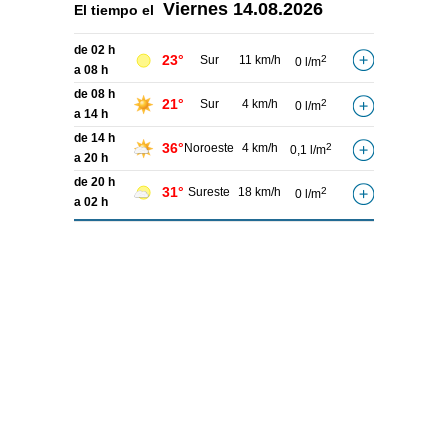
Viernes
14.08.2026
El tiempo el
de 02 h
23°
Sur
11 km/h
2
0 l/m
a 08 h
de 08 h
21°
Sur
4 km/h
2
0 l/m
a 14 h
de 14 h
36°
Noroeste
4 km/h
2
0,1 l/m
a 20 h
de 20 h
31°
Sureste
18 km/h
2
0 l/m
a 02 h