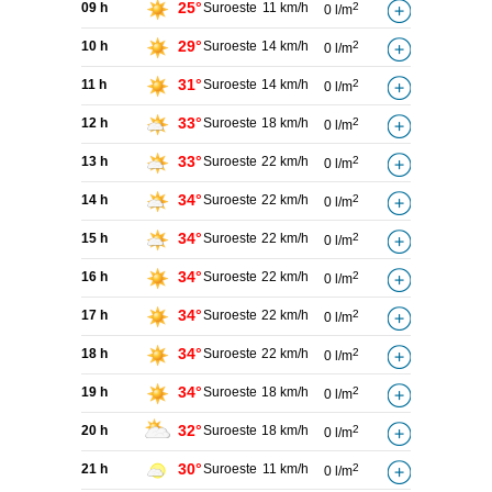
25°
09 h
Suroeste
11 km/h
2
0 l/m
29°
10 h
Suroeste
14 km/h
2
0 l/m
31°
11 h
Suroeste
14 km/h
2
0 l/m
33°
12 h
Suroeste
18 km/h
2
0 l/m
33°
13 h
Suroeste
22 km/h
2
0 l/m
34°
14 h
Suroeste
22 km/h
2
0 l/m
34°
15 h
Suroeste
22 km/h
2
0 l/m
34°
16 h
Suroeste
22 km/h
2
0 l/m
34°
17 h
Suroeste
22 km/h
2
0 l/m
34°
18 h
Suroeste
22 km/h
2
0 l/m
34°
19 h
Suroeste
18 km/h
2
0 l/m
32°
20 h
Suroeste
18 km/h
2
0 l/m
30°
21 h
Suroeste
11 km/h
2
0 l/m