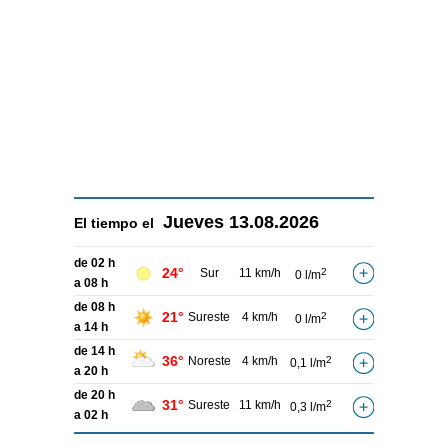
Jueves
13.08.2026
El tiempo el
de 02 h
24°
Sur
11 km/h
2
0 l/m
a 08 h
de 08 h
21°
Sureste
4 km/h
2
0 l/m
a 14 h
de 14 h
36°
Noreste
4 km/h
2
0,1 l/m
a 20 h
de 20 h
31°
Sureste
11 km/h
2
0,3 l/m
a 02 h