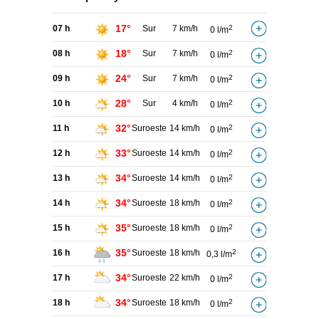
17°
07 h
Sur
7 km/h
2
0 l/m
18°
08 h
Sur
7 km/h
2
0 l/m
24°
09 h
Sur
7 km/h
2
0 l/m
28°
10 h
Sur
4 km/h
2
0 l/m
32°
11 h
Suroeste
14 km/h
2
0 l/m
33°
12 h
Suroeste
14 km/h
2
0 l/m
34°
13 h
Suroeste
14 km/h
2
0 l/m
34°
14 h
Suroeste
18 km/h
2
0 l/m
35°
15 h
Suroeste
18 km/h
2
0 l/m
35°
16 h
Suroeste
18 km/h
2
0,3 l/m
34°
17 h
Suroeste
22 km/h
2
0 l/m
34°
18 h
Suroeste
18 km/h
2
0 l/m