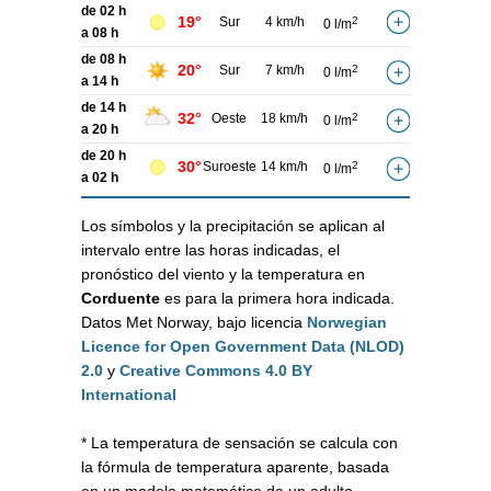
de 02 h
19°
Sur
4 km/h
2
0 l/m
a 08 h
de 08 h
20°
Sur
7 km/h
2
0 l/m
a 14 h
de 14 h
32°
Oeste
18 km/h
2
0 l/m
a 20 h
de 20 h
30°
Suroeste
14 km/h
2
0 l/m
a 02 h
Los símbolos y la precipitación se aplican al
intervalo entre las horas indicadas, el
pronóstico del viento y la temperatura en
Corduente
es para la primera hora indicada.
Datos Met Norway, bajo licencia
Norwegian
Licence for Open Government Data (NLOD)
2.0
y
Creative Commons 4.0 BY
International
* La temperatura de sensación se calcula con
la fórmula de temperatura aparente, basada