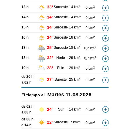
33°
13 h
Suroeste
14 km/h
2
0 l/m
34°
14 h
Suroeste
14 km/h
2
0 l/m
34°
15 h
Suroeste
14 km/h
2
0 l/m
34°
16 h
Suroeste
18 km/h
2
0 l/m
35°
17 h
Suroeste
18 km/h
2
0,2 l/m
32°
18 h
Norte
29 km/h
2
0,7 l/m
28°
19 h
Este
29 km/h
2
0 l/m
de 20 h
27°
Sureste
25 km/h
2
0 l/m
a 02 h
Martes
11.08.2026
El tiempo el
de 02 h
24°
Sur
14 km/h
2
0 l/m
a 08 h
de 08 h
22°
Suroeste
7 km/h
2
0 l/m
a 14 h