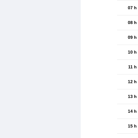
07 h
08 h
09 h
10 h
11 h
12 h
13 h
14 h
15 h