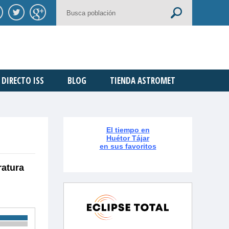
DIRECTO ISS
BLOG
TIENDA ASTROMET
El tiempo en
Huétor Tájar
en sus favoritos
ratura