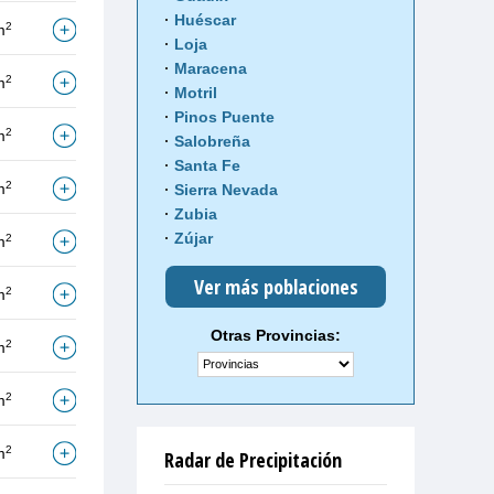
Huéscar
2
m
Loja
Maracena
2
m
Motril
Pinos Puente
2
m
Salobreña
Santa Fe
2
m
Sierra Nevada
Zubia
Zújar
2
m
Ver más poblaciones
2
m
Otras Provincias:
2
m
2
m
2
m
Radar de Precipitación