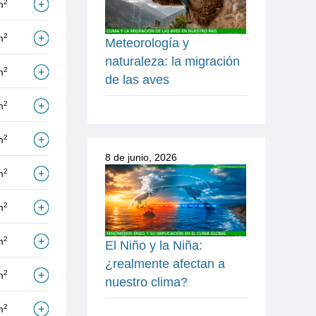
2
m
2
m
Meteorología y
naturaleza: la migración
2
m
de las aves
2
m
2
m
8 de junio, 2026
2
m
2
m
2
m
El Niño y la Niña:
¿realmente afectan a
2
m
nuestro clima?
2
m