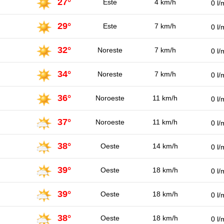
27°
Este
4 km/h
0 l/
29°
Este
7 km/h
0 l/
32°
Noreste
7 km/h
0 l/
34°
Noreste
7 km/h
0 l/
36°
Noroeste
11 km/h
0 l/
37°
Noroeste
11 km/h
0 l/
38°
Oeste
14 km/h
0 l/
39°
Oeste
18 km/h
0 l/
39°
Oeste
18 km/h
0 l/
38°
Oeste
18 km/h
0 l/