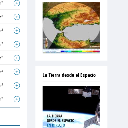
2
m
2
m
2
m
2
m
2
m
2
m
La Tierra desde el Espacio
2
m
2
m