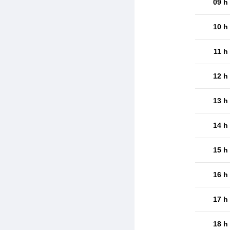
09 h
10 h
11 h
12 h
13 h
14 h
15 h
16 h
17 h
18 h