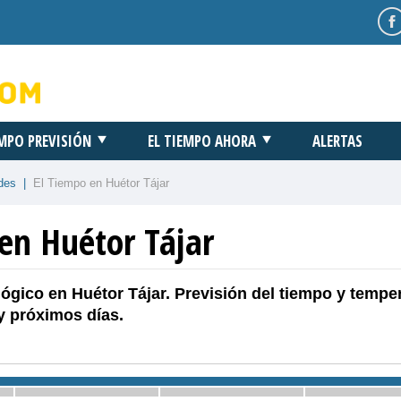
EMPO PREVISIÓN
EL TIEMPO AHORA
ALERTAS
des
|
El Tiempo en Huétor Tájar
en Huétor Tájar
ógico en Huétor Tájar. Previsión del tiempo y tempe
y próximos días.