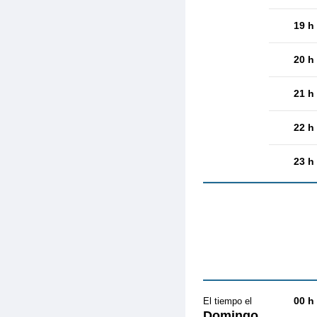
19 h
20 h
21 h
22 h
23 h
00 h
El tiempo el
Domingo