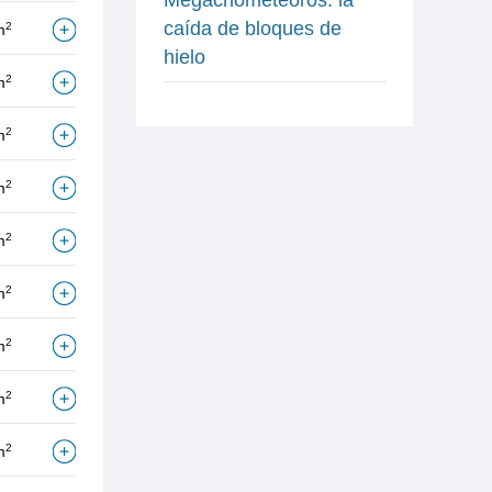
caída de bloques de
2
m
hielo
2
m
2
m
2
m
2
m
2
m
2
m
2
m
2
m