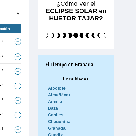
¿Cómo ver el
ECLIPSE SOLAR
en
HUÉTOR TÁJAR?
tación
2
m
2
m
El Tiempo en Granada
2
m
Localidades
2
m
Albolote
Almuñécar
2
m
Armilla
Baza
2
Caniles
m
Chauchina
Granada
2
m
Guadix