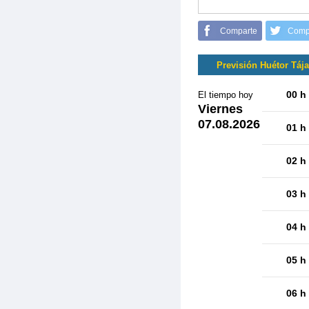
Comparte
Comp
Previsión Huétor Tája
00 h
El tiempo hoy
Viernes
07.08.2026
01 h
02 h
03 h
04 h
05 h
06 h