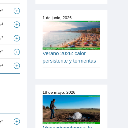
2
m
1 de junio, 2026
2
m
2
m
2
m
Verano 2026: calor
persistente y tormentas
2
m
18 de mayo, 2026
2
m
Megacriometeoros: la