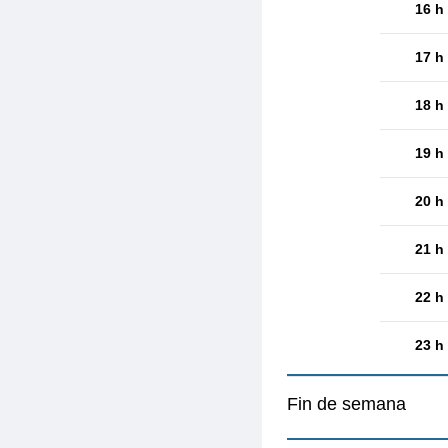
16 h
17 h
18 h
19 h
20 h
21 h
22 h
23 h
Fin de semana