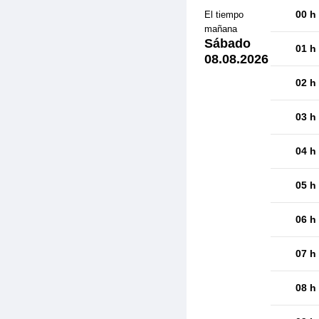
00 h
El tiempo
mañana
Sábado
01 h
08.08.2026
02 h
03 h
04 h
05 h
06 h
07 h
08 h