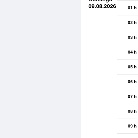
09.08.2026
01 h
02 h
03 h
04 h
05 h
06 h
07 h
08 h
09 h