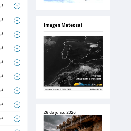
2
m
2
m
Imagen Meteosat
2
m
2
m
2
m
2
m
2
m
2
m
26 de junio, 2026
2
m