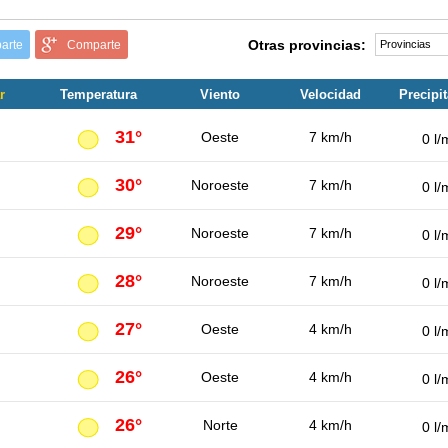
Otras provincias:
arte
Comparte
r
Temperatura
Viento
Velocidad
Precipi
31°
Oeste
7 km/h
0 l/
30°
Noroeste
7 km/h
0 l/
29°
Noroeste
7 km/h
0 l/
28°
Noroeste
7 km/h
0 l/
27°
Oeste
4 km/h
0 l/
26°
Oeste
4 km/h
0 l/
26°
Norte
4 km/h
0 l/