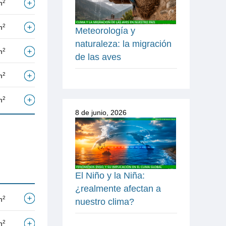
2
m
2
m
Meteorología y
naturaleza: la migración
2
m
de las aves
2
m
2
m
8 de junio, 2026
El Niño y la Niña:
¿realmente afectan a
2
m
nuestro clima?
2
m