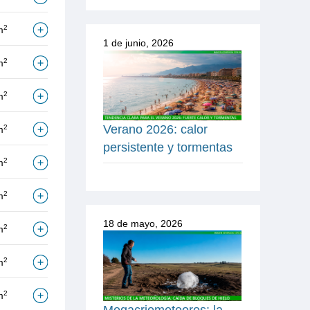
2
m
1 de junio, 2026
2
m
2
m
Verano 2026: calor
2
m
persistente y tormentas
2
m
2
m
18 de mayo, 2026
2
m
2
m
2
m
Megacriometeoros: la