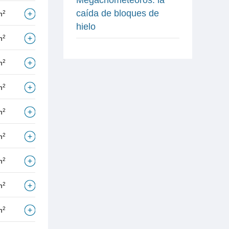
caída de bloques de
2
m
hielo
2
m
2
m
2
m
2
m
2
m
2
m
2
m
2
m