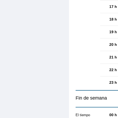
17 h
18 h
19 h
20 h
21 h
22 h
23 h
Fin de semana
00 h
El tiempo