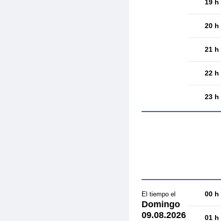
19 h
20 h
21 h
22 h
23 h
00 h
El tiempo el
Domingo
09.08.2026
01 h