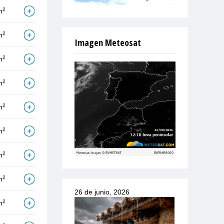
2
m
2
m
Imagen Meteosat
2
m
2
m
2
m
2
m
2
m
2
m
26 de junio, 2026
2
m