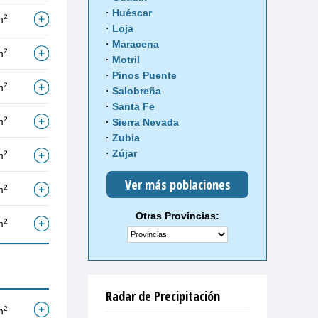
Huéscar
2
m
Loja
Maracena
2
m
Motril
Pinos Puente
2
m
Salobreña
Santa Fe
2
m
Sierra Nevada
Zubia
Zújar
2
m
Ver más poblaciones
2
m
Otras Provincias:
2
m
Radar de Precipitación
2
m