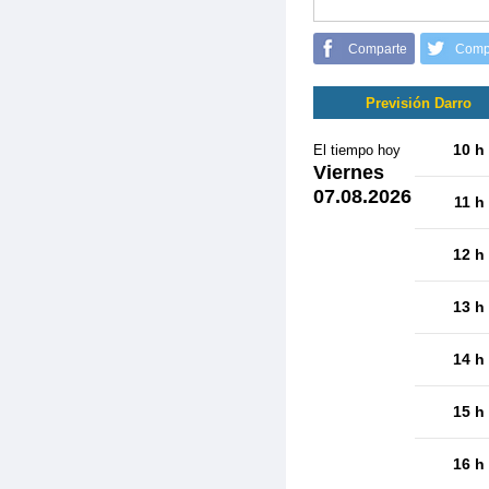
Comparte
Comp
Previsión Darro
10 h
El tiempo hoy
Viernes
07.08.2026
11 h
12 h
13 h
14 h
15 h
16 h