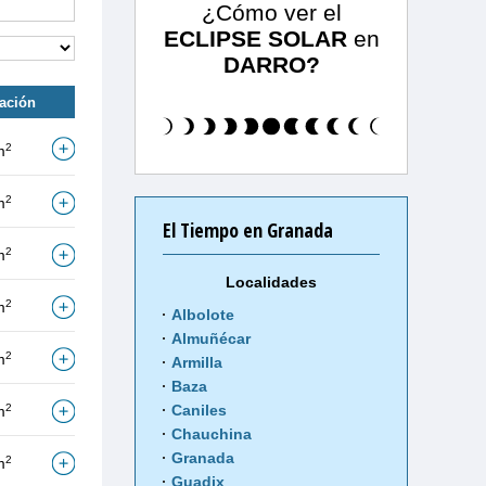
¿Cómo ver el
ECLIPSE SOLAR
en
DARRO?
tación
2
m
2
m
El Tiempo en Granada
2
m
Localidades
2
m
Albolote
Almuñécar
2
m
Armilla
Baza
2
Caniles
m
Chauchina
Granada
2
m
Guadix