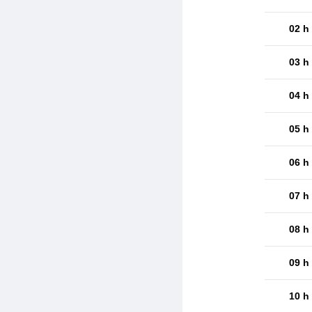
02 h
03 h
04 h
05 h
06 h
07 h
08 h
09 h
10 h