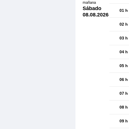
mañana
Sábado
01 h
08.08.2026
02 h
03 h
04 h
05 h
06 h
07 h
08 h
09 h