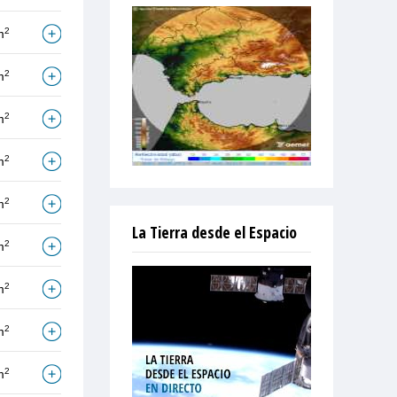
2
m
2
m
2
m
2
m
2
m
La Tierra desde el Espacio
2
m
2
m
2
m
2
m