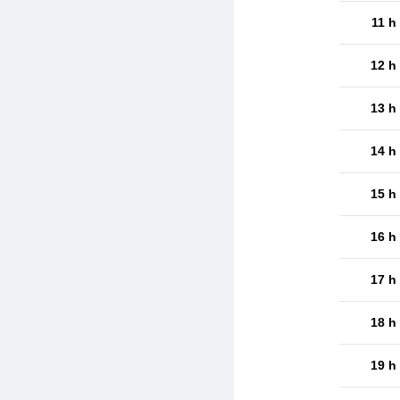
11 h
12 h
13 h
14 h
15 h
16 h
17 h
18 h
19 h