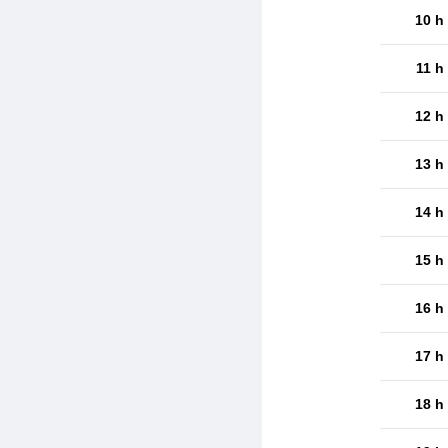
10 h
11 h
12 h
13 h
14 h
15 h
16 h
17 h
18 h