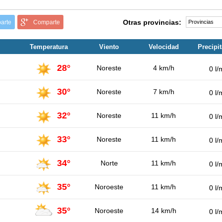
Otras provincias:
arte
Comparte
Temperatura
Viento
Velocidad
Precipi
28°
Noreste
4 km/h
0 l/
30°
Noreste
7 km/h
0 l/
32°
Noreste
11 km/h
0 l/
33°
Noreste
11 km/h
0 l/
34°
Norte
11 km/h
0 l/
35°
Noroeste
11 km/h
0 l/
35°
Noroeste
14 km/h
0 l/