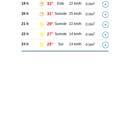
32°
19 h
Este
22 km/h
2
0 l/m
31°
20 h
Sureste
25 km/h
2
0 l/m
29°
21 h
Sureste
22 km/h
2
0 l/m
27°
22 h
Sureste
14 km/h
2
0 l/m
25°
23 h
Sur
14 km/h
2
0 l/m