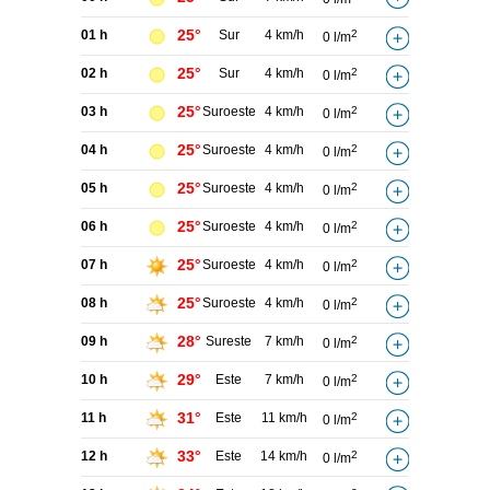
25°
01 h
Sur
4 km/h
2
0 l/m
25°
02 h
Sur
4 km/h
2
0 l/m
25°
03 h
Suroeste
4 km/h
2
0 l/m
25°
04 h
Suroeste
4 km/h
2
0 l/m
25°
05 h
Suroeste
4 km/h
2
0 l/m
25°
06 h
Suroeste
4 km/h
2
0 l/m
25°
07 h
Suroeste
4 km/h
2
0 l/m
25°
08 h
Suroeste
4 km/h
2
0 l/m
28°
09 h
Sureste
7 km/h
2
0 l/m
29°
10 h
Este
7 km/h
2
0 l/m
31°
11 h
Este
11 km/h
2
0 l/m
33°
12 h
Este
14 km/h
2
0 l/m