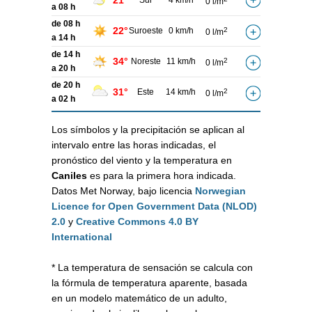
21°
Sur
4 km/h
0 l/m
a 08 h
de 08 h
22°
Suroeste
0 km/h
2
0 l/m
a 14 h
de 14 h
34°
Noreste
11 km/h
2
0 l/m
a 20 h
de 20 h
31°
Este
14 km/h
2
0 l/m
a 02 h
Los símbolos y la precipitación se aplican al
intervalo entre las horas indicadas, el
pronóstico del viento y la temperatura en
Caniles
es para la primera hora indicada.
Datos Met Norway, bajo licencia
Norwegian
Licence for Open Government Data (NLOD)
2.0
y
Creative Commons 4.0 BY
International
* La temperatura de sensación se calcula con
la fórmula de temperatura aparente, basada
en un modelo matemático de un adulto,