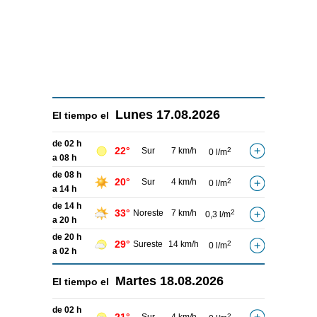
Lunes
17.08.2026
El tiempo el
de 02 h
22°
Sur
7 km/h
2
0 l/m
a 08 h
de 08 h
20°
Sur
4 km/h
2
0 l/m
a 14 h
de 14 h
33°
Noreste
7 km/h
2
0,3 l/m
a 20 h
de 20 h
29°
Sureste
14 km/h
2
0 l/m
a 02 h
Martes
18.08.2026
El tiempo el
de 02 h
2