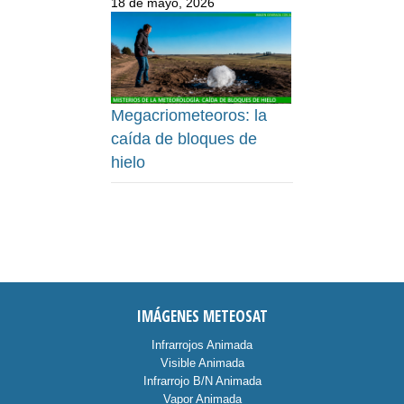
18 de mayo, 2026
Megacriometeoros: la
caída de bloques de
hielo
IMÁGENES METEOSAT
Infrarrojos Animada
Visible Animada
Infrarrojo B/N Animada
Vapor Animada