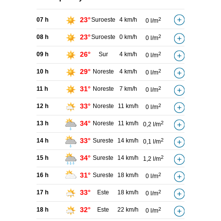
23°
07 h
Suroeste
4 km/h
2
0 l/m
23°
08 h
Suroeste
0 km/h
2
0 l/m
26°
09 h
Sur
4 km/h
2
0 l/m
29°
10 h
Noreste
4 km/h
2
0 l/m
31°
11 h
Noreste
7 km/h
2
0 l/m
33°
12 h
Noreste
11 km/h
2
0 l/m
34°
13 h
Noreste
11 km/h
2
0,2 l/m
33°
14 h
Sureste
14 km/h
2
0,1 l/m
34°
15 h
Sureste
14 km/h
2
1,2 l/m
31°
16 h
Sureste
18 km/h
2
0 l/m
33°
17 h
Este
18 km/h
2
0 l/m
32°
18 h
Este
22 km/h
2
0 l/m