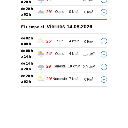
a 20 h
de 20 h
29°
Oeste
0 km/h
2
0 l/m
a 02 h
Viernes
14.08.2026
El tiempo el
de 02 h
25°
Sur
4 km/h
2
0 l/m
a 08 h
de 08 h
24°
Oeste
4 km/h
2
1,6 l/m
a 14 h
de 14 h
29°
Sureste
18 km/h
2
2,9 l/m
a 20 h
de 20 h
29°
Noroeste
7 km/h
2
0 l/m
a 02 h