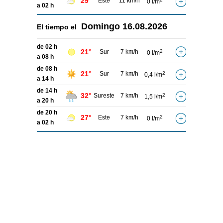
29°
Este
11 km/h
0 l/m
a 02 h
Domingo
16.08.2026
El tiempo el
de 02 h
21°
Sur
7 km/h
2
0 l/m
a 08 h
de 08 h
21°
Sur
7 km/h
2
0,4 l/m
a 14 h
de 14 h
32°
Sureste
7 km/h
2
1,5 l/m
a 20 h
de 20 h
27°
Este
7 km/h
2
0 l/m
a 02 h