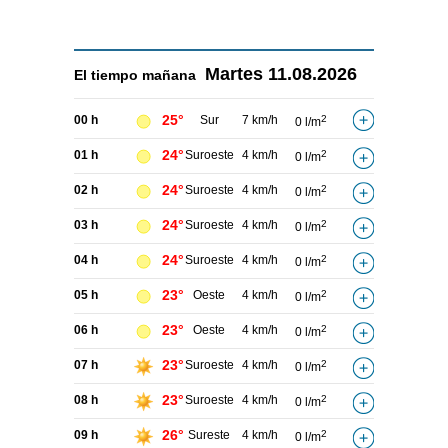
Martes
11.08.2026
El tiempo
mañana
25°
00 h
Sur
7 km/h
2
0 l/m
24°
01 h
Suroeste
4 km/h
2
0 l/m
24°
02 h
Suroeste
4 km/h
2
0 l/m
24°
03 h
Suroeste
4 km/h
2
0 l/m
24°
04 h
Suroeste
4 km/h
2
0 l/m
23°
05 h
Oeste
4 km/h
2
0 l/m
23°
06 h
Oeste
4 km/h
2
0 l/m
23°
07 h
Suroeste
4 km/h
2
0 l/m
23°
08 h
Suroeste
4 km/h
2
0 l/m
26°
09 h
Sureste
4 km/h
2
0 l/m