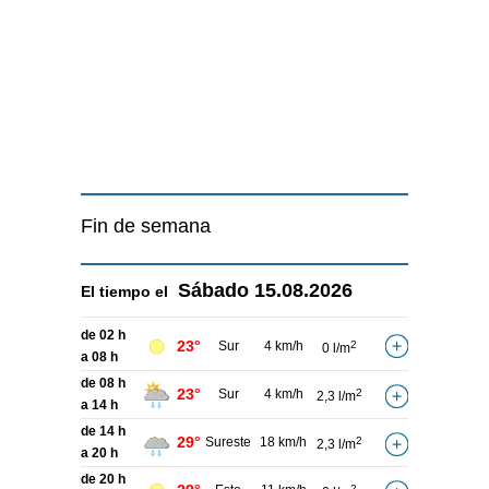
Fin de semana
Sábado
15.08.2026
El tiempo el
de 02 h
23°
Sur
4 km/h
2
0 l/m
a 08 h
de 08 h
23°
Sur
4 km/h
2
2,3 l/m
a 14 h
de 14 h
29°
Sureste
18 km/h
2
2,3 l/m
a 20 h
de 20 h
2