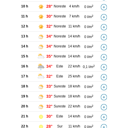
28°
10 h
Noreste
4 km/h
2
0 l/m
30°
11 h
Noreste
7 km/h
2
0 l/m
32°
12 h
Noreste
11 km/h
2
0 l/m
34°
13 h
Noreste
14 km/h
2
0 l/m
34°
14 h
Noreste
14 km/h
2
0 l/m
35°
15 h
Noreste
14 km/h
2
0 l/m
34°
16 h
Este
22 km/h
2
0,1 l/m
32°
17 h
Este
25 km/h
2
0 l/m
33°
18 h
Sureste
18 km/h
2
0 l/m
33°
19 h
Sureste
18 km/h
2
0 l/m
32°
20 h
Sureste
22 km/h
2
0 l/m
30°
21 h
Este
14 km/h
2
0 l/m
28°
22 h
Sur
11 km/h
2
0 l/m