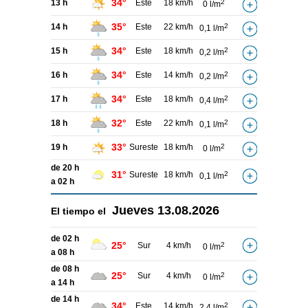
34°
13 h
Este
18 km/h
2
0 l/m
35°
14 h
Este
22 km/h
2
0,1 l/m
34°
15 h
Este
18 km/h
2
0,2 l/m
34°
16 h
Este
14 km/h
2
0,2 l/m
34°
17 h
Este
18 km/h
2
0,4 l/m
32°
18 h
Este
22 km/h
2
0,1 l/m
33°
19 h
Sureste
18 km/h
2
0 l/m
de 20 h
31°
Sureste
18 km/h
2
0,1 l/m
a 02 h
Jueves
13.08.2026
El tiempo el
de 02 h
25°
Sur
4 km/h
2
0 l/m
a 08 h
de 08 h
25°
Sur
4 km/h
2
0 l/m
a 14 h
de 14 h
34°
Este
14 km/h
2
2,4 l/m