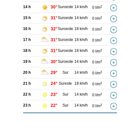
30°
14 h
Suroeste
14 km/h
2
0 l/m
31°
15 h
Suroeste
14 km/h
2
0 l/m
32°
16 h
Suroeste
18 km/h
2
0 l/m
31°
17 h
Suroeste
18 km/h
2
0 l/m
31°
18 h
Suroeste
18 km/h
2
0 l/m
30°
19 h
Suroeste
14 km/h
2
0 l/m
29°
20 h
Sur
14 km/h
2
0 l/m
24°
21 h
Sureste
18 km/h
2
0 l/m
23°
22 h
Sur
14 km/h
2
0 l/m
22°
23 h
Sur
14 km/h
2
0 l/m