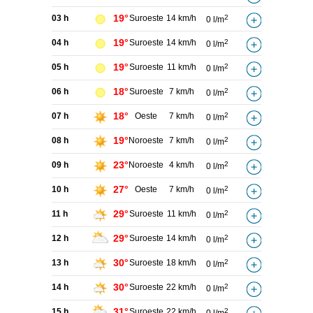
19°
03 h
Suroeste
14 km/h
2
0 l/m
19°
04 h
Suroeste
14 km/h
2
0 l/m
19°
05 h
Suroeste
11 km/h
2
0 l/m
18°
06 h
Suroeste
7 km/h
2
0 l/m
18°
07 h
Oeste
7 km/h
2
0 l/m
19°
08 h
Noroeste
7 km/h
2
0 l/m
23°
09 h
Noroeste
4 km/h
2
0 l/m
27°
10 h
Oeste
7 km/h
2
0 l/m
29°
11 h
Suroeste
11 km/h
2
0 l/m
29°
12 h
Suroeste
14 km/h
2
0 l/m
30°
13 h
Suroeste
18 km/h
2
0 l/m
30°
14 h
Suroeste
22 km/h
2
0 l/m
31°
15 h
Suroeste
22 km/h
2