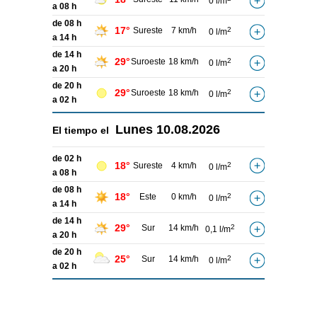
0 l/m
a 08 h
de 08 h
17°
Sureste
7 km/h
2
0 l/m
a 14 h
de 14 h
29°
Suroeste
18 km/h
2
0 l/m
a 20 h
de 20 h
29°
Suroeste
18 km/h
2
0 l/m
a 02 h
Lunes
10.08.2026
El tiempo el
de 02 h
18°
Sureste
4 km/h
2
0 l/m
a 08 h
de 08 h
18°
Este
0 km/h
2
0 l/m
a 14 h
de 14 h
29°
Sur
14 km/h
2
0,1 l/m
a 20 h
de 20 h
25°
Sur
14 km/h
2
0 l/m
a 02 h