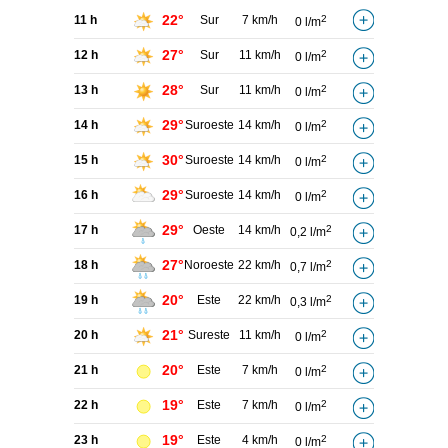
22°
11 h
Sur
7 km/h
2
0 l/m
27°
12 h
Sur
11 km/h
2
0 l/m
28°
13 h
Sur
11 km/h
2
0 l/m
29°
14 h
Suroeste
14 km/h
2
0 l/m
30°
15 h
Suroeste
14 km/h
2
0 l/m
29°
16 h
Suroeste
14 km/h
2
0 l/m
29°
17 h
Oeste
14 km/h
2
0,2 l/m
27°
18 h
Noroeste
22 km/h
2
0,7 l/m
20°
19 h
Este
22 km/h
2
0,3 l/m
21°
20 h
Sureste
11 km/h
2
0 l/m
20°
21 h
Este
7 km/h
2
0 l/m
19°
22 h
Este
7 km/h
2
0 l/m
19°
23 h
Este
4 km/h
2
0 l/m