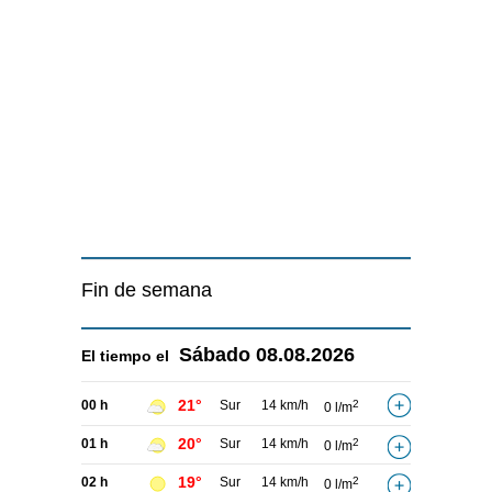
Fin de semana
Sábado
08.08.2026
El tiempo el
21°
00 h
Sur
14 km/h
2
0 l/m
20°
01 h
Sur
14 km/h
2
0 l/m
19°
02 h
Sur
14 km/h
2
0 l/m