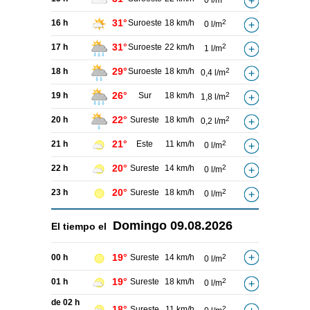
0 l/m
31°
16 h
Suroeste
18 km/h
2
0 l/m
31°
17 h
Suroeste
22 km/h
2
1 l/m
29°
18 h
Suroeste
18 km/h
2
0,4 l/m
26°
19 h
Sur
18 km/h
2
1,8 l/m
22°
20 h
Sureste
18 km/h
2
0,2 l/m
21°
21 h
Este
11 km/h
2
0 l/m
20°
22 h
Sureste
14 km/h
2
0 l/m
20°
23 h
Sureste
18 km/h
2
0 l/m
Domingo
09.08.2026
El tiempo el
19°
00 h
Sureste
14 km/h
2
0 l/m
19°
01 h
Sureste
18 km/h
2
0 l/m
de 02 h
18°
Sureste
11 km/h
2