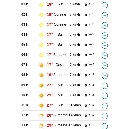
18°
01 h
Sur
4 km/h
2
0 l/m
18°
02 h
Sureste
7 km/h
2
0 l/m
17°
03 h
Sureste
7 km/h
2
0 l/m
17°
04 h
Sur
7 km/h
2
0 l/m
17°
05 h
Sur
7 km/h
2
0 l/m
17°
06 h
Suroeste
7 km/h
2
0 l/m
17°
07 h
Oeste
7 km/h
2
0 l/m
18°
08 h
Suroeste
7 km/h
2
0 l/m
22°
09 h
Sur
7 km/h
2
0 l/m
25°
10 h
Sur
7 km/h
2
0 l/m
27°
11 h
Sur
11 km/h
2
0 l/m
28°
12 h
Suroeste
14 km/h
2
0 l/m
29°
13 h
Suroeste
14 km/h
2
0 l/m