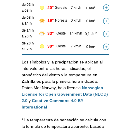
de 02 h
20°
Sureste
7 km/h
2
0 l/m
a 08 h
de 08 h
19°
Noreste
0 km/h
2
0 l/m
a 14 h
de 14 h
33°
Oeste
14 km/h
2
0,1 l/m
a 20 h
de 20 h
30°
Oeste
7 km/h
2
0 l/m
a 02 h
Los símbolos y la precipitación se aplican al
intervalo entre las horas indicadas, el
pronóstico del viento y la temperatura en
Zafrilla
es para la primera hora indicada.
Datos Met Norway, bajo licencia
Norwegian
Licence for Open Government Data (NLOD)
2.0
y
Creative Commons 4.0 BY
International
* La temperatura de sensación se calcula con
la fórmula de temperatura aparente, basada