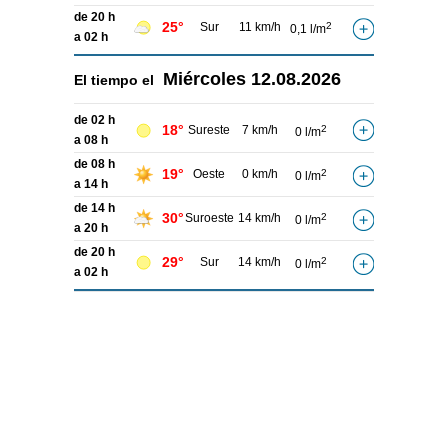
de 20 h
25°
Sur
11 km/h
2
0,1 l/m
a 02 h
Miércoles
12.08.2026
El tiempo el
de 02 h
18°
Sureste
7 km/h
2
0 l/m
a 08 h
de 08 h
19°
Oeste
0 km/h
2
0 l/m
a 14 h
de 14 h
30°
Suroeste
14 km/h
2
0 l/m
a 20 h
de 20 h
29°
Sur
14 km/h
2
0 l/m
a 02 h