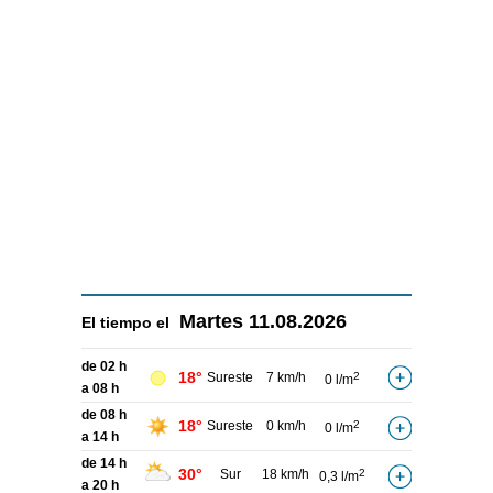
Martes
11.08.2026
El tiempo el
de 02 h
18°
Sureste
7 km/h
2
0 l/m
a 08 h
de 08 h
18°
Sureste
0 km/h
2
0 l/m
a 14 h
de 14 h
30°
Sur
18 km/h
2
0,3 l/m
a 20 h