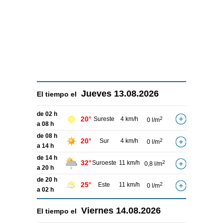
Jueves
13.08.2026
El tiempo el
de 02 h
20°
Sureste
4 km/h
2
0 l/m
a 08 h
de 08 h
20°
Sur
4 km/h
2
0 l/m
a 14 h
de 14 h
32°
Suroeste
11 km/h
2
0,8 l/m
a 20 h
de 20 h
25°
Este
11 km/h
2
0 l/m
a 02 h
Viernes
14.08.2026
El tiempo el