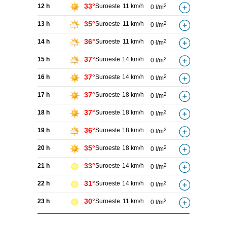
33°
12 h
Suroeste
11 km/h
2
0 l/m
35°
13 h
Suroeste
11 km/h
2
0 l/m
36°
14 h
Suroeste
11 km/h
2
0 l/m
37°
15 h
Suroeste
14 km/h
2
0 l/m
37°
16 h
Suroeste
14 km/h
2
0 l/m
37°
17 h
Suroeste
18 km/h
2
0 l/m
37°
18 h
Suroeste
18 km/h
2
0 l/m
36°
19 h
Suroeste
18 km/h
2
0 l/m
35°
20 h
Suroeste
18 km/h
2
0 l/m
33°
21 h
Suroeste
14 km/h
2
0 l/m
31°
22 h
Suroeste
14 km/h
2
0 l/m
30°
23 h
Suroeste
11 km/h
2
0 l/m