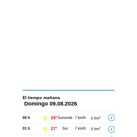
El tiempo
mañana
Domingo
09.08.2026
29°
00 h
Suroeste
7 km/h
2
0 l/m
27°
01 h
Sur
7 km/h
2
0 l/m