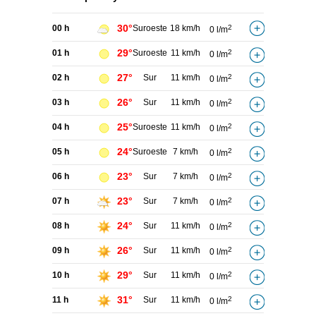
30°
00 h
Suroeste
18 km/h
2
0 l/m
29°
01 h
Suroeste
11 km/h
2
0 l/m
27°
02 h
Sur
11 km/h
2
0 l/m
26°
03 h
Sur
11 km/h
2
0 l/m
25°
04 h
Suroeste
11 km/h
2
0 l/m
24°
05 h
Suroeste
7 km/h
2
0 l/m
23°
06 h
Sur
7 km/h
2
0 l/m
23°
07 h
Sur
7 km/h
2
0 l/m
24°
08 h
Sur
11 km/h
2
0 l/m
26°
09 h
Sur
11 km/h
2
0 l/m
29°
10 h
Sur
11 km/h
2
0 l/m
31°
11 h
Sur
11 km/h
2
0 l/m