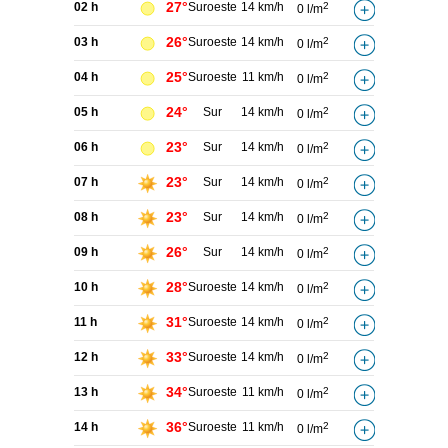
27°
02 h
Suroeste
14 km/h
2
0 l/m
26°
03 h
Suroeste
14 km/h
2
0 l/m
25°
04 h
Suroeste
11 km/h
2
0 l/m
24°
05 h
Sur
14 km/h
2
0 l/m
23°
06 h
Sur
14 km/h
2
0 l/m
23°
07 h
Sur
14 km/h
2
0 l/m
23°
08 h
Sur
14 km/h
2
0 l/m
26°
09 h
Sur
14 km/h
2
0 l/m
28°
10 h
Suroeste
14 km/h
2
0 l/m
31°
11 h
Suroeste
14 km/h
2
0 l/m
33°
12 h
Suroeste
14 km/h
2
0 l/m
34°
13 h
Suroeste
11 km/h
2
0 l/m
36°
14 h
Suroeste
11 km/h
2
0 l/m