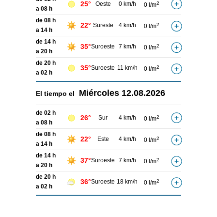
25°
Oeste
0 km/h
2
0 l/m
a 08 h
de 08 h
22°
Sureste
4 km/h
2
0 l/m
a 14 h
de 14 h
35°
Suroeste
7 km/h
2
0 l/m
a 20 h
de 20 h
35°
Suroeste
11 km/h
2
0 l/m
a 02 h
Miércoles
12.08.2026
El tiempo el
de 02 h
26°
Sur
4 km/h
2
0 l/m
a 08 h
de 08 h
22°
Este
4 km/h
2
0 l/m
a 14 h
de 14 h
37°
Suroeste
7 km/h
2
0 l/m
a 20 h
de 20 h
36°
Suroeste
18 km/h
2
0 l/m
a 02 h