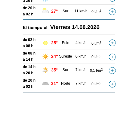
a 20 h
de 20 h
27°
Sur
11 km/h
2
0 l/m
a 02 h
Viernes
14.08.2026
El tiempo el
de 02 h
25°
Este
4 km/h
2
0 l/m
a 08 h
de 08 h
24°
Sureste
0 km/h
2
0 l/m
a 14 h
de 14 h
35°
Sur
7 km/h
2
0,1 l/m
a 20 h
de 20 h
31°
Norte
7 km/h
2
0 l/m
a 02 h