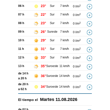
23°
06 h
Sur
7 km/h
2
0 l/m
22°
07 h
Sur
7 km/h
2
0 l/m
23°
08 h
Sur
7 km/h
2
0 l/m
26°
09 h
Sureste
7 km/h
2
0 l/m
29°
10 h
Sur
7 km/h
2
0 l/m
31°
11 h
Sur
7 km/h
2
0 l/m
33°
12 h
Sur
7 km/h
2
0 l/m
35°
13 h
Suroeste
11 km/h
2
0 l/m
de 14 h
36°
Suroeste
14 km/h
2
0 l/m
a 20 h
de 20 h
34°
Suroeste
14 km/h
2
0 l/m
a 02 h
Martes
11.08.2026
El tiempo el
de 02 h