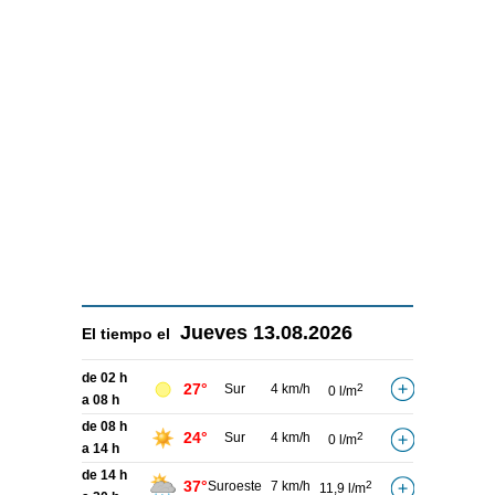
Jueves
13.08.2026
El tiempo el
de 02 h
27°
Sur
4 km/h
2
0 l/m
a 08 h
de 08 h
24°
Sur
4 km/h
2
0 l/m
a 14 h
de 14 h
37°
Suroeste
7 km/h
2
11,9 l/m