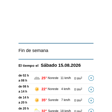
Fin de semana
Sábado
15.08.2026
El tiempo el
de 02 h
25°
Noreste
11 km/h
2
0 l/m
a 08 h
de 08 h
22°
Noreste
4 km/h
2
0 l/m
a 14 h
de 14 h
35°
Sureste
7 km/h
2
0 l/m
a 20 h
de 20 h
32°
Sureste
18 km/h
2
0 l/m