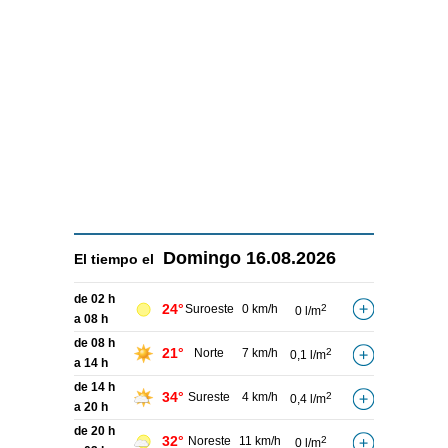
Domingo
16.08.2026
El tiempo el
de 02 h
24°
Suroeste
0 km/h
2
0 l/m
a 08 h
de 08 h
21°
Norte
7 km/h
2
0,1 l/m
a 14 h
de 14 h
34°
Sureste
4 km/h
2
0,4 l/m
a 20 h
de 20 h
32°
Noreste
11 km/h
2
0 l/m