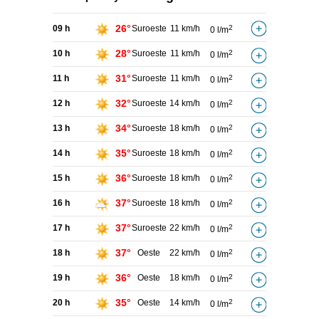
26°
09 h
Suroeste
11 km/h
2
0 l/m
28°
10 h
Suroeste
11 km/h
2
0 l/m
31°
11 h
Suroeste
11 km/h
2
0 l/m
32°
12 h
Suroeste
14 km/h
2
0 l/m
34°
13 h
Suroeste
18 km/h
2
0 l/m
35°
14 h
Suroeste
18 km/h
2
0 l/m
36°
15 h
Suroeste
18 km/h
2
0 l/m
37°
16 h
Suroeste
18 km/h
2
0 l/m
37°
17 h
Suroeste
22 km/h
2
0 l/m
37°
18 h
Oeste
22 km/h
2
0 l/m
36°
19 h
Oeste
18 km/h
2
0 l/m
35°
20 h
Oeste
14 km/h
2
0 l/m