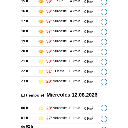
36°
15 h
Sur
14 km/h
2
0 l/m
36°
16 h
Suroeste
14 km/h
2
0 l/m
37°
17 h
Suroeste
18 km/h
2
0 l/m
37°
18 h
Suroeste
14 km/h
2
0 l/m
36°
19 h
Suroeste
14 km/h
2
0 l/m
36°
20 h
Suroeste
14 km/h
2
0 l/m
33°
21 h
Suroeste
11 km/h
2
0 l/m
31°
22 h
Oeste
11 km/h
2
0 l/m
29°
23 h
Noroeste
11 km/h
2
0 l/m
Miércoles
12.08.2026
El tiempo el
28°
00 h
Noroeste
11 km/h
2
0 l/m
27°
01 h
Noroeste
11 km/h
2
0 l/m
de 02 h