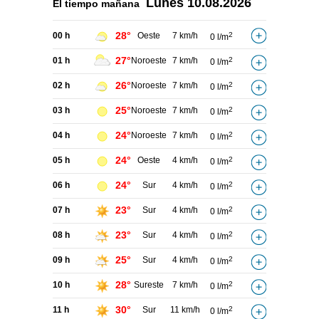
Lunes
10.08.2026
El tiempo
mañana
28°
00 h
Oeste
7 km/h
2
0 l/m
27°
01 h
Noroeste
7 km/h
2
0 l/m
26°
02 h
Noroeste
7 km/h
2
0 l/m
25°
03 h
Noroeste
7 km/h
2
0 l/m
24°
04 h
Noroeste
7 km/h
2
0 l/m
24°
05 h
Oeste
4 km/h
2
0 l/m
24°
06 h
Sur
4 km/h
2
0 l/m
23°
07 h
Sur
4 km/h
2
0 l/m
23°
08 h
Sur
4 km/h
2
0 l/m
25°
09 h
Sur
4 km/h
2
0 l/m
28°
10 h
Sureste
7 km/h
2
0 l/m
30°
11 h
Sur
11 km/h
2
0 l/m