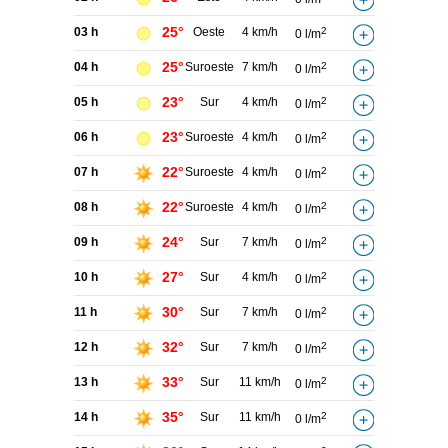
25°
03 h
Oeste
4 km/h
2
0 l/m
25°
04 h
Suroeste
7 km/h
2
0 l/m
23°
05 h
Sur
4 km/h
2
0 l/m
23°
06 h
Suroeste
4 km/h
2
0 l/m
22°
07 h
Suroeste
4 km/h
2
0 l/m
22°
08 h
Suroeste
4 km/h
2
0 l/m
24°
09 h
Sur
7 km/h
2
0 l/m
27°
10 h
Sur
4 km/h
2
0 l/m
30°
11 h
Sur
7 km/h
2
0 l/m
32°
12 h
Sur
7 km/h
2
0 l/m
33°
13 h
Sur
11 km/h
2
0 l/m
35°
14 h
Sur
11 km/h
2
0 l/m