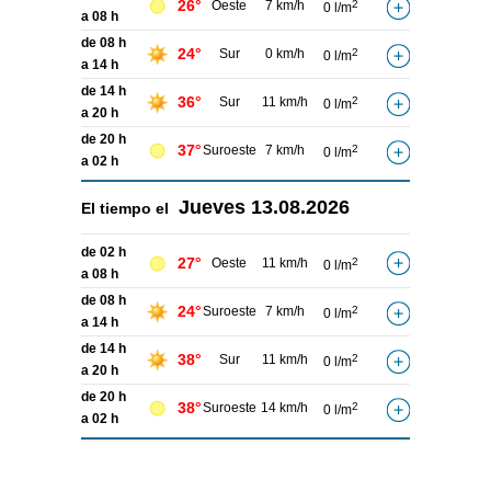
26°
Oeste
7 km/h
2
0 l/m
a 08 h
de 08 h
24°
Sur
0 km/h
2
0 l/m
a 14 h
de 14 h
36°
Sur
11 km/h
2
0 l/m
a 20 h
de 20 h
37°
Suroeste
7 km/h
2
0 l/m
a 02 h
Jueves
13.08.2026
El tiempo el
de 02 h
27°
Oeste
11 km/h
2
0 l/m
a 08 h
de 08 h
24°
Suroeste
7 km/h
2
0 l/m
a 14 h
de 14 h
38°
Sur
11 km/h
2
0 l/m
a 20 h
de 20 h
38°
Suroeste
14 km/h
2
0 l/m
a 02 h