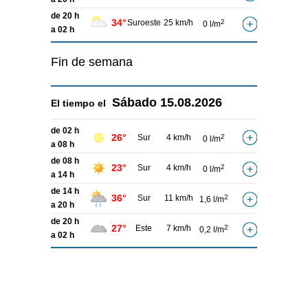
de 20 h
34°
Suroeste
25 km/h
2
0 l/m
a 02 h
Fin de semana
Sábado
15.08.2026
El tiempo el
de 02 h
26°
Sur
4 km/h
2
0 l/m
a 08 h
de 08 h
23°
Sur
4 km/h
2
0 l/m
a 14 h
de 14 h
36°
Sur
11 km/h
2
1,6 l/m
a 20 h
de 20 h
27°
Este
7 km/h
2
0,2 l/m
a 02 h