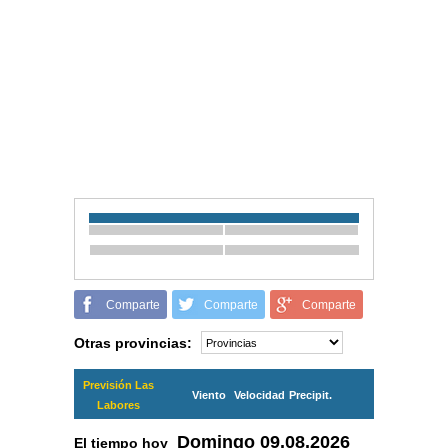
Comparte
Comparte
Comparte
Otras provincias:
Previsión Las
Viento
Velocidad
Precipit.
Labores
Domingo
09.08.2026
El tiempo hoy