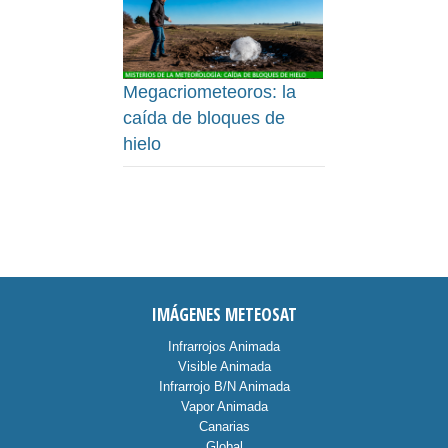
Megacriometeoros: la
caída de bloques de
hielo
IMÁGENES METEOSAT
Infrarrojos Animada
Visible Animada
Infrarrojo B/N Animada
Vapor Animada
Canarias
Global