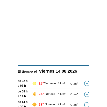
Viernes
14.08.2026
El tiempo el
de 02 h
28°
Suroeste
4 km/h
2
0 l/m
a 08 h
de 08 h
24°
Noreste
4 km/h
2
0 l/m
a 14 h
de 14 h
37°
Sureste
7 km/h
2
0 l/m
a 20 h