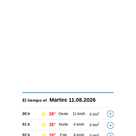
Martes
11.08.2026
El tiempo el
28°
00 h
Oeste
11 km/h
2
0 l/m
26°
01 h
Norte
4 km/h
2
0 l/m
26°
02 h
Este
4 km/h
2
0 l/m