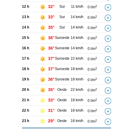
32°
12 h
Sur
11 km/h
2
0 l/m
33°
13 h
Sur
14 km/h
2
0 l/m
35°
14 h
Sur
14 km/h
2
0 l/m
36°
15 h
Suroeste
14 km/h
2
0 l/m
36°
16 h
Suroeste
14 km/h
2
0 l/m
37°
17 h
Suroeste
22 km/h
2
0 l/m
37°
18 h
Suroeste
18 km/h
2
0 l/m
36°
19 h
Suroeste
18 km/h
2
0 l/m
35°
20 h
Oeste
22 km/h
2
0 l/m
33°
21 h
Oeste
18 km/h
2
0 l/m
31°
22 h
Oeste
18 km/h
2
0 l/m
29°
23 h
Oeste
18 km/h
2
0 l/m