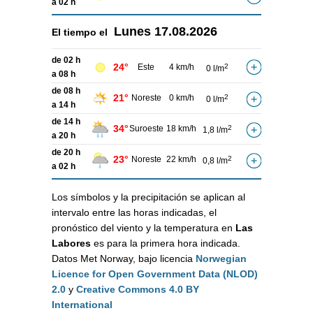
a 02 h
Lunes
17.08.2026
El tiempo el
de 02 h
24°
Este
4 km/h
2
0 l/m
a 08 h
de 08 h
21°
Noreste
0 km/h
2
0 l/m
a 14 h
de 14 h
34°
Suroeste
18 km/h
2
1,8 l/m
a 20 h
de 20 h
23°
Noreste
22 km/h
2
0,8 l/m
a 02 h
Los símbolos y la precipitación se aplican al
intervalo entre las horas indicadas, el
pronóstico del viento y la temperatura en
Las
Labores
es para la primera hora indicada.
Datos Met Norway, bajo licencia
Norwegian
Licence for Open Government Data (NLOD)
2.0
y
Creative Commons 4.0 BY
International