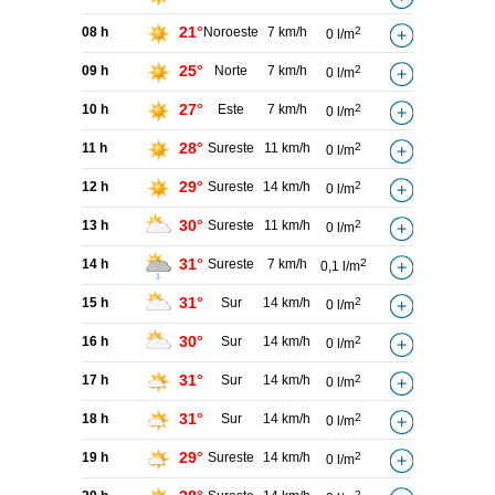
21°
08 h
Noroeste
7 km/h
2
0 l/m
25°
09 h
Norte
7 km/h
2
0 l/m
27°
10 h
Este
7 km/h
2
0 l/m
28°
11 h
Sureste
11 km/h
2
0 l/m
29°
12 h
Sureste
14 km/h
2
0 l/m
30°
13 h
Sureste
11 km/h
2
0 l/m
31°
14 h
Sureste
7 km/h
2
0,1 l/m
31°
15 h
Sur
14 km/h
2
0 l/m
30°
16 h
Sur
14 km/h
2
0 l/m
31°
17 h
Sur
14 km/h
2
0 l/m
31°
18 h
Sur
14 km/h
2
0 l/m
29°
19 h
Sureste
14 km/h
2
0 l/m
2