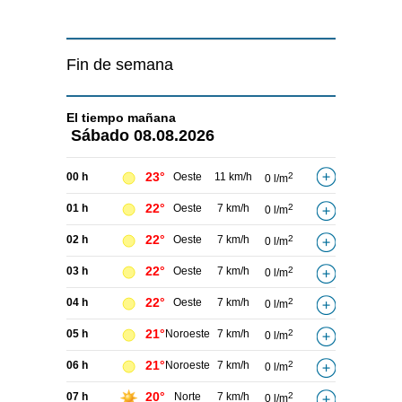
Fin de semana
El tiempo
mañana
Sábado
08.08.2026
23°
00 h
Oeste
11 km/h
2
0 l/m
22°
01 h
Oeste
7 km/h
2
0 l/m
22°
02 h
Oeste
7 km/h
2
0 l/m
22°
03 h
Oeste
7 km/h
2
0 l/m
22°
04 h
Oeste
7 km/h
2
0 l/m
21°
05 h
Noroeste
7 km/h
2
0 l/m
21°
06 h
Noroeste
7 km/h
2
0 l/m
20°
07 h
Norte
7 km/h
2
0 l/m