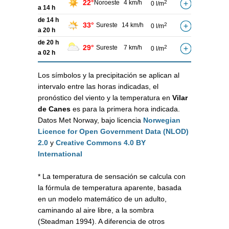
22°
Noroeste
4 km/h
2
0 l/m
a 14 h
de 14 h
33°
Sureste
14 km/h
2
0 l/m
a 20 h
de 20 h
29°
Sureste
7 km/h
2
0 l/m
a 02 h
Los símbolos y la precipitación se aplican al
intervalo entre las horas indicadas, el
pronóstico del viento y la temperatura en
Vilar
de Canes
es para la primera hora indicada.
Datos Met Norway, bajo licencia
Norwegian
Licence for Open Government Data (NLOD)
2.0
y
Creative Commons 4.0 BY
International
* La temperatura de sensación se calcula con
la fórmula de temperatura aparente, basada
en un modelo matemático de un adulto,
caminando al aire libre, a la sombra
(Steadman 1994). A diferencia de otros