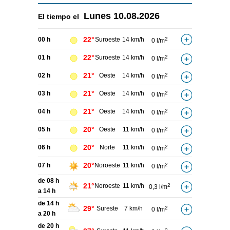
Lunes
10.08.2026
El tiempo el
22°
00 h
Suroeste
14 km/h
2
0 l/m
22°
01 h
Suroeste
14 km/h
2
0 l/m
21°
02 h
Oeste
14 km/h
2
0 l/m
21°
03 h
Oeste
14 km/h
2
0 l/m
21°
04 h
Oeste
14 km/h
2
0 l/m
20°
05 h
Oeste
11 km/h
2
0 l/m
20°
06 h
Norte
11 km/h
2
0 l/m
20°
07 h
Noroeste
11 km/h
2
0 l/m
de 08 h
21°
Noroeste
11 km/h
2
0,3 l/m
a 14 h
de 14 h
29°
Sureste
7 km/h
2
0 l/m
a 20 h
de 20 h