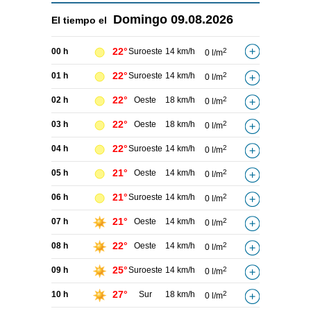
Domingo
09.08.2026
El tiempo el
22°
00 h
Suroeste
14 km/h
2
0 l/m
22°
01 h
Suroeste
14 km/h
2
0 l/m
22°
02 h
Oeste
18 km/h
2
0 l/m
22°
03 h
Oeste
18 km/h
2
0 l/m
22°
04 h
Suroeste
14 km/h
2
0 l/m
21°
05 h
Oeste
14 km/h
2
0 l/m
21°
06 h
Suroeste
14 km/h
2
0 l/m
21°
07 h
Oeste
14 km/h
2
0 l/m
22°
08 h
Oeste
14 km/h
2
0 l/m
25°
09 h
Suroeste
14 km/h
2
0 l/m
27°
10 h
Sur
18 km/h
2
0 l/m