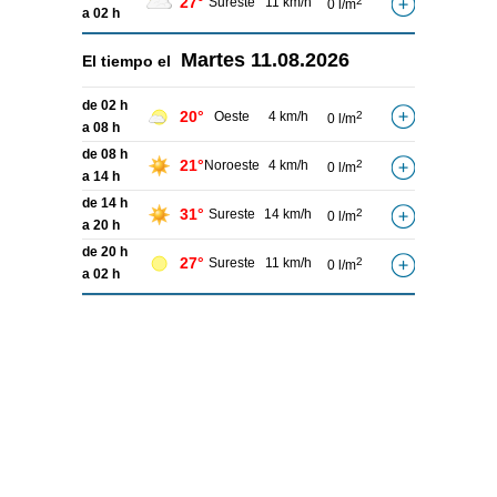
27°
Sureste
11 km/h
2
0 l/m
a 02 h
Martes
11.08.2026
El tiempo el
de 02 h
20°
Oeste
4 km/h
2
0 l/m
a 08 h
de 08 h
21°
Noroeste
4 km/h
2
0 l/m
a 14 h
de 14 h
31°
Sureste
14 km/h
2
0 l/m
a 20 h
de 20 h
27°
Sureste
11 km/h
2
0 l/m
a 02 h