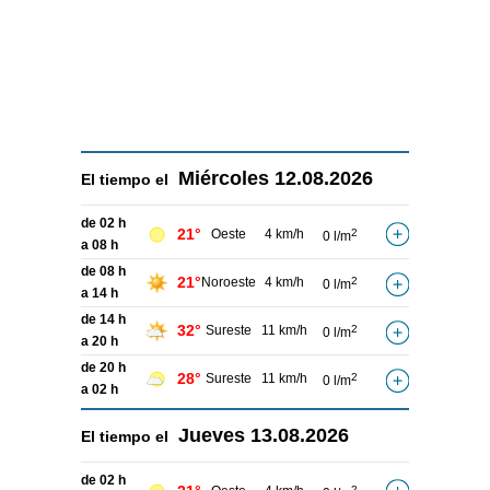
Miércoles
12.08.2026
El tiempo el
de 02 h
21°
Oeste
4 km/h
2
0 l/m
a 08 h
de 08 h
21°
Noroeste
4 km/h
2
0 l/m
a 14 h
de 14 h
32°
Sureste
11 km/h
2
0 l/m
a 20 h
de 20 h
28°
Sureste
11 km/h
2
0 l/m
a 02 h
Jueves
13.08.2026
El tiempo el
de 02 h
2