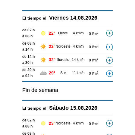
Viernes
14.08.2026
El tiempo el
de 02 h
22°
Oeste
4 km/h
2
0 l/m
a 08 h
de 08 h
23°
Noroeste
4 km/h
2
0 l/m
a 14 h
de 14 h
32°
Sureste
14 km/h
2
0 l/m
a 20 h
de 20 h
29°
Sur
11 km/h
2
0 l/m
a 02 h
Fin de semana
Sábado
15.08.2026
El tiempo el
de 02 h
23°
Noroeste
4 km/h
2
0 l/m
a 08 h
de 08 h