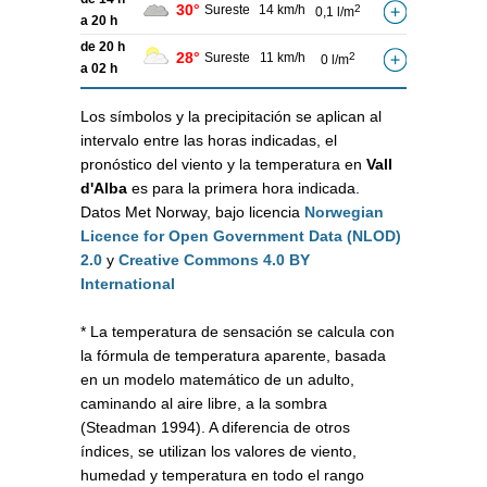
30°
Sureste
14 km/h
2
0,1 l/m
a 20 h
de 20 h
28°
Sureste
11 km/h
2
0 l/m
a 02 h
Los símbolos y la precipitación se aplican al
intervalo entre las horas indicadas, el
pronóstico del viento y la temperatura en
Vall
d'Alba
es para la primera hora indicada.
Datos Met Norway, bajo licencia
Norwegian
Licence for Open Government Data (NLOD)
2.0
y
Creative Commons 4.0 BY
International
* La temperatura de sensación se calcula con
la fórmula de temperatura aparente, basada
en un modelo matemático de un adulto,
caminando al aire libre, a la sombra
(Steadman 1994). A diferencia de otros
índices, se utilizan los valores de viento,
humedad y temperatura en todo el rango