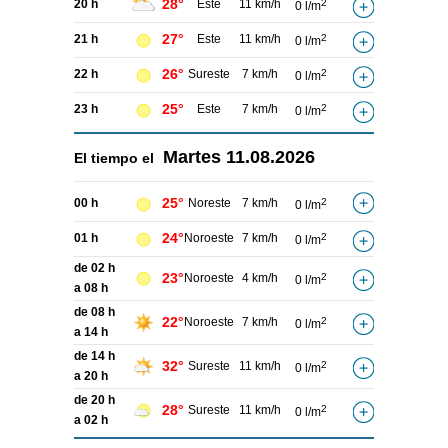
28°
20 h
Este
11 km/h
2
0 l/m
27°
21 h
Este
11 km/h
2
0 l/m
26°
22 h
Sureste
7 km/h
2
0 l/m
25°
23 h
Este
7 km/h
2
0 l/m
Martes
11.08.2026
El tiempo el
25°
00 h
Noreste
7 km/h
2
0 l/m
24°
01 h
Noroeste
7 km/h
2
0 l/m
de 02 h
23°
Noroeste
4 km/h
2
0 l/m
a 08 h
de 08 h
22°
Noroeste
7 km/h
2
0 l/m
a 14 h
de 14 h
32°
Sureste
11 km/h
2
0 l/m
a 20 h
de 20 h
28°
Sureste
11 km/h
2
0 l/m
a 02 h