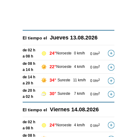
Jueves
13.08.2026
El tiempo el
de 02 h
24°
Noroeste
0 km/h
2
0 l/m
a 08 h
de 08 h
22°
Noroeste
4 km/h
2
0 l/m
a 14 h
de 14 h
34°
Sureste
11 km/h
2
0 l/m
a 20 h
de 20 h
30°
Sureste
7 km/h
2
0 l/m
a 02 h
Viernes
14.08.2026
El tiempo el
de 02 h
24°
Noroeste
4 km/h
2
0 l/m
a 08 h
de 08 h