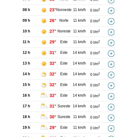
23°
08 h
Noroeste
11 km/h
2
0 l/m
26°
09 h
Norte
11 km/h
2
0 l/m
27°
10 h
Noreste
11 km/h
2
0 l/m
29°
11 h
Este
11 km/h
2
0 l/m
31°
12 h
Este
14 km/h
2
0 l/m
32°
13 h
Este
14 km/h
2
0 l/m
32°
14 h
Este
14 km/h
2
0 l/m
32°
15 h
Este
14 km/h
2
0 l/m
32°
16 h
Este
14 km/h
2
0 l/m
31°
17 h
Sureste
14 km/h
2
0 l/m
30°
18 h
Sureste
11 km/h
2
0 l/m
29°
19 h
Este
11 km/h
2
0 l/m