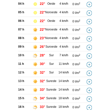
22°
04 h
Oeste
4 km/h
2
0 l/m
22°
05 h
Noroeste
4 km/h
2
0 l/m
22°
06 h
Oeste
4 km/h
2
0 l/m
22°
07 h
Noroeste
4 km/h
2
0 l/m
23°
08 h
Noroeste
4 km/h
2
0 l/m
26°
09 h
Suroeste
4 km/h
2
0 l/m
28°
10 h
Sur
7 km/h
2
0 l/m
30°
11 h
Sur
11 km/h
2
0 l/m
32°
12 h
Sur
14 km/h
2
0 l/m
32°
13 h
Sureste
14 km/h
2
0 l/m
33°
14 h
Sureste
14 km/h
2
0 l/m
34°
15 h
Sureste
18 km/h
2
0 l/m
33°
16 h
Sureste
18 km/h
2
0 l/m