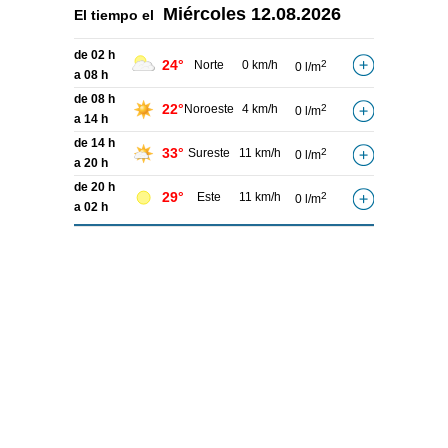
Miércoles
12.08.2026
El tiempo el
de 02 h
24°
Norte
0 km/h
2
0 l/m
a 08 h
de 08 h
22°
Noroeste
4 km/h
2
0 l/m
a 14 h
de 14 h
33°
Sureste
11 km/h
2
0 l/m
a 20 h
de 20 h
29°
Este
11 km/h
2
0 l/m
a 02 h