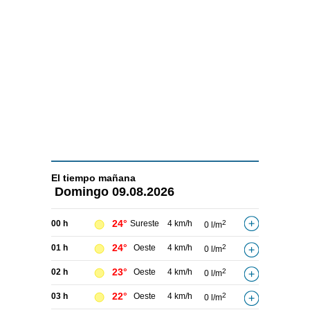
El tiempo
mañana
Domingo
09.08.2026
24°
00 h
Sureste
4 km/h
2
0 l/m
24°
01 h
Oeste
4 km/h
2
0 l/m
23°
02 h
Oeste
4 km/h
2
0 l/m
22°
03 h
Oeste
4 km/h
2
0 l/m