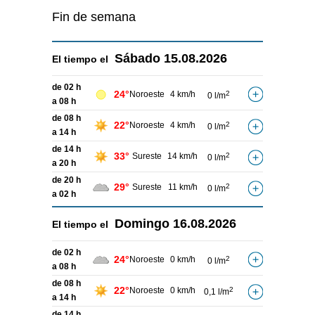
Fin de semana
Sábado
15.08.2026
El tiempo el
de 02 h
24°
Noroeste
4 km/h
2
0 l/m
a 08 h
de 08 h
22°
Noroeste
4 km/h
2
0 l/m
a 14 h
de 14 h
33°
Sureste
14 km/h
2
0 l/m
a 20 h
de 20 h
29°
Sureste
11 km/h
2
0 l/m
a 02 h
Domingo
16.08.2026
El tiempo el
de 02 h
24°
Noroeste
0 km/h
2
0 l/m
a 08 h
de 08 h
22°
Noroeste
0 km/h
2
0,1 l/m
a 14 h
de 14 h