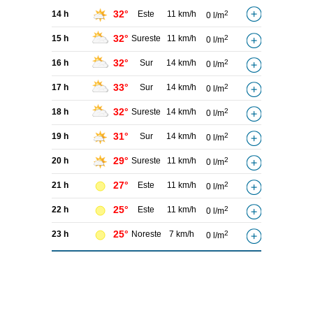
32°
14 h
Este
11 km/h
2
0 l/m
32°
15 h
Sureste
11 km/h
2
0 l/m
32°
16 h
Sur
14 km/h
2
0 l/m
33°
17 h
Sur
14 km/h
2
0 l/m
32°
18 h
Sureste
14 km/h
2
0 l/m
31°
19 h
Sur
14 km/h
2
0 l/m
29°
20 h
Sureste
11 km/h
2
0 l/m
27°
21 h
Este
11 km/h
2
0 l/m
25°
22 h
Este
11 km/h
2
0 l/m
25°
23 h
Noreste
7 km/h
2
0 l/m